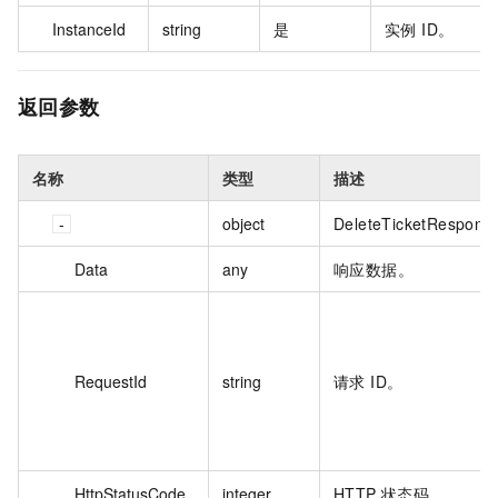
InstanceId
string
是
实例 ID。
返回参数
名称
类型
描述
object
DeleteTicketRespons
Data
any
响应数据。
RequestId
string
请求 ID。
HttpStatusCode
integer
HTTP 状态码。