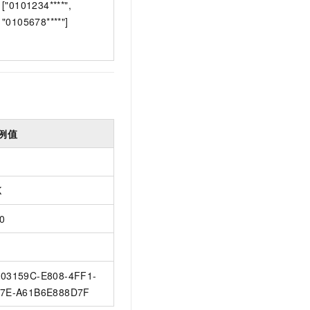
["0101234****",
t.diy 一步搞定创意建站
构建大模型应用的安全防护体系
"0105678****"]
通过自然语言交互简化开发流程,全栈开发支持
通过阿里云安全产品对 AI 应用进行安全防护
例值
K
0
03159C-E808-4FF1-
7E-A61B6E888D7F