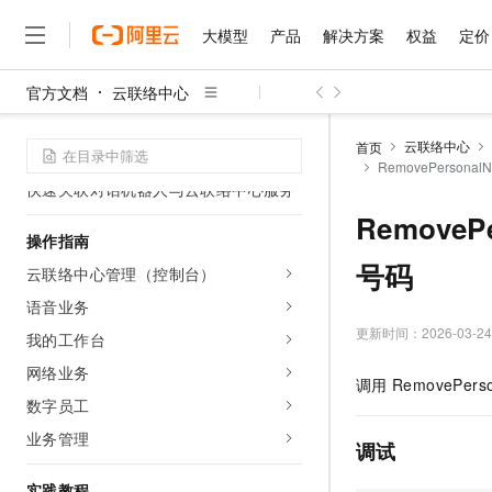
合作伙伴门户（仅限号码合作伙
大模型
产品
解决方案
权益
定价
伴）
号码申请
官方文档
云联络中心
大模型
产品
解决方案
权益
定价
云市场
伙伴
服务
了解阿里云
精选产品
精选解决方案
普惠上云
产品定价
精选商城
成为销售伙伴
售前咨询
为什么选择阿里云
数字员工接入三方大模型对话机器人
千问AI平台
云联络中心
首页
大模型语音呼入机器人接入方案
了解云产品的定价详情
RemovePersona
大模型服务平台百炼
睿译宝，AI翻译排版一
普惠上云 官方力荐
分销伙伴
在线服务
网站建设
什么是云计算
大
快速关联对话机器人与云联络中心服务
大模型服务与应用平台
上传文档即自动完成翻译和
云服务器38元/年起，超
咨询伙伴
多端小程序
技术领先
RemoveP
云上成本管理
售后服务
千问大模型
GLM-5.2：长任务时代
官方推荐返现计划
大模型
操作指南
大模型
精选产品
精选解决方案
Salesforce 国际版订阅
稳定可靠
管理和优化成本
多元化、高性能、安全可靠
推荐新用户得奖励，单订单
号码
销售伙伴合作计划
云联络中心管理（控制台）
自助服务
友盟天域
安全合规
人工智能与机器学习
AI
文本生成
无影云电脑
Hermes Agent，打造
云工开物
语音业务
无影生态合作计划
在线服务
观测云
分析师报告
随时随地安全接入的云上超
自主进化，持久记忆，越用
高校专属算力普惠，学生认
更新时间：
2026-03-24
计算
互联网应用开发
我的工作台
Qwen3.8-Max
HOT
Salesforce On Alibaba C
工单服务
智能体时代全能旗舰模型
Tuya 物联网平台阿里云
研究报告与白皮书
网络业务
云解析DNS
快速拥有专属 OpenClaw
Consulting Partner 合
大数据
容器
调用
RemovePers
免费试用
短信专区
数字员工
蓝凌 OA
Qwen3.7-Plus
AI 大模型销售与服务生
现代化应用
存储
天池大赛
能看、能想、能动手的多模
业务管理
云原生大数据计算服务 Max
解决方案免费试用 新老
电子合同
调试
面向分析的企业级SaaS模
最高领取价值200元试用
安全
网络与CDN
AI 算法大赛
Qwen3-VL-Plus
畅捷通
实践教程