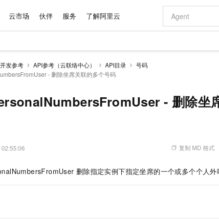
云市场
伙伴
服务
了解阿里云
AI 特惠
数据与 API
成为产品伙伴
企业增值服务
最佳实践
价格计算器
AI 场景体
基础软件
产品伙伴合
阿里云认证
市场活动
配置报价
大模型
开发参考
API参考（云联络中心）
API目录
号码
自助选配和估算价格
lNumbersFromUser - 删除坐席关联的多个号码
步到位
域名与网站
智启 AI 普惠权益
产品生态集成认证中心
企业支持计划
云上春晚
Qwen Audio：打造专属 AI 语音助手
千问官方 MaaS 平台，为开发者和 Agent 而生，新用户赠送 1 亿 + tokens 额度
云服务器 EC
一句话生成原生
AI Coding
阿里云Maa
2026 阿里云
为企业打
数据集
Windows
大模型认证
模型
NEW
NEW
格式还原
值低价云产品抢先购
提供智能易用的域名与建站服务
至高享 1亿+免费 tokens，加速 Al 应用落地
Qwen-Audio-3.0-Realtime 端到端实时语音角色扮演
安全可靠、弹
输入一句话想法,
智能编程，一键
产品生态伙伴
专家技术服务
云上奥运之旅
弹性计算合作
阿里云中企出
手机三要素
宝塔 Linux
全部认证
ersonalNumbersFromUser - 
价格优势
开源旗舰模型
对象存储 OSS
即刻拥有 DeepSeek-V4-Pro
阿里云 OPC 创新助力计划
云数据库 RD
一键部署幻兽
AI 电商营销
产品生态伙伴工作台
企业增值服务台
云栖战略参考
云存储合作计
云栖大会
身份实名认证
CentOS
训练营
推动算力普惠，释放技术红利
的大模型服务
最高返9万
真正可用的 1M 上下文,一次完成代码全链路开发
轻松解锁专属 DeepSeek-V4-Pro
至高百万元 Token 补贴，加速一人公司成长
稳定、安全、高性价比、高性能的云存储服务
一键购买专属
从图文生成到
云上的中国
数据库合作计
活动全景
短信
Docker
图片和
自进化智能体
人工智能平台 PAI
5 分钟轻松部署专属 QwenPaw
Token Plan 模型订阅计划
Qoder
高效搭建 AI
AI 广告创作
企业成长
大模型
NEW
HOT
信息公告
看见新力量
云网络合作计
OCR 文字识别
JAVA
级电脑
越聪明
证享300元代金券
一站式AI开发、训练和推理服务
Qwen3.8-Max 首发尝鲜，限时加量 10 倍，夜间低至2折
从聊天伙伴进化为能主动干活的本地数字员工
面向真实软件
图文、视频一
复制 MD 格式
 02:55:06
Kimi-K3
HappyHors
NEW
魔搭 Mode
loud
服务实践
官网公告
Kimi 最新旗舰模型，长程编程与推理利器
让文字生成流
金融模力时刻
Salesforce O
版
发票查验
全能环境
Qoder CN
Claude Code + GStack 打造工程团队
千问办公，限时限量积分加倍
云原生数据库 P
低代码高效构
AI 建站
NEW
作计划
onalNumbersFromUser
删除指定实例下指定坐席的一个或多个个人外
计划
创新中心
魔搭 ModelSc
健康状态
让AI从“聊天伙伴”进化为能干活的“数字员工”
覆盖公网/内网、递归/权威、移动APP等全场景解析服务
安装技能 GStack，拥有专属 AI 工程团队
你的AI工作搭子，覆盖日常办公高频场景
基于千问大模型等，支持代码智能生成、研发智能问答
0 代码专业建
客户案例
天气预报查询
操作系统
Deepseek-v4-pro
HappyHors
态合作计划
态智能体模型
旗舰 MoE 大模型，百万上下文与顶尖推理能力
图生视频，流
Compute
同享
容器服务 Kubernetes 版 ACK
万小智 AI 建站低至 15元/月
云防火墙
AI 短剧/漫剧
快递物流查询
WordPress
成为服务伙
高校合作
式云数据仓库
点，立即开启云上创新
提供一站式管理容器应用的 K8s 服务
送.CN域名，送备案服务码
云原生的云上
AI助力短剧
GLM-5.2
Wan2.7-T
Ubuntu