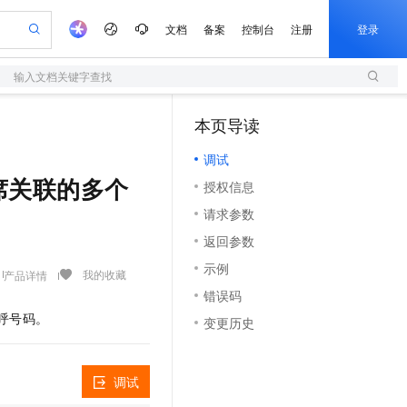
文档
备案
控制台
注册
登录
输入文档关键字查找
验
作计划
器
AI 活动
专业服务
服务伙伴合作计划
开发者社区
加入我们
服务平台百炼
阿里云 OPC 创新助力计划
本页导读
（1）
一站式生成采购清单，支持单品或批量购买
S
可编辑精美 PPT 文稿
S产品伙伴计划（繁花）
峰会
造的大模型服务与应用开发平台
轻量应用服务器
Agency Agents：拥有专属领域专家
AI 生产力先锋
Al MaaS 服务伙伴赋能合作
域名
博文
Careers
至高可申请百万元
调试
性可伸缩的云计算服务
 轻松生成专业的 PPT
开启高性价比 AI 编程新体验
先锋实践拓展 AI 生产力的边界
快速构建应用程序和网站，即刻迈出上云第一步
多领域专家智能体,一键组建 AI 虚拟交付团队
Token 补贴，五大权
计划
海大会
伙伴信用分合作计划
商标
问答
社会招聘
删除坐席关联的多个
授权信息
益加速 OPC 成功
S
帕鲁游戏服务器
数字证书管理服务（原SSL证书）
HappyHorse 打造一站式影视创作平台
飞天发布时刻
HOT
划
备案
电子书
校园招聘
请求参数
联机服务器，轻松开启游戏
视频创作，一键激活电商全链路生产力
全托管，含MySQL、PostgreSQL、SQL Server、MariaDB多引擎
实现全站HTTPS，呈现可信的WEB访问
所见，即是所愿
可视化编排打通从文字构思到成片全链路闭环
更多支持
划
公司注册
镜像站
返回参数
视频生成
语音识别与合成
 智能体与工作流应用
短信服务
漫剧工坊：一站式动画创作平台
AI 实训营
合作伙伴培训与认证
示例
划
上云迁移
的智能体编程平台
站生成，高效打造优质广告素材
通过阿里云百炼高效搭建AI应用,助力高效开发
快速生产连贯的高质量长漫剧
从基础到进阶，Agent 创客手把手教你
国内短信简单易用，安全可靠，秒级触达，全球覆盖200+国家和地区。
我的收藏
产品详情
e-1.1-T2V
Qwen3-TTS-Flash
lScope
我要反馈
查询合作伙伴
错误码
畅细腻的高质量视频
离线语音合成大模型，多语言方言自适应，低延迟高稳定
n Alibaba Cloud ISV 合作
代维服务
olarDB
建企业门户网站
大数据开发治理平台 DataWorks
10 分钟搭建微信、支付宝小程序
呼号码。
变更历史
创新加速
ope
登录合作伙伴管理后台
我要建议
站，无忧落地极速上线
以可视化方式快速构建移动和 PC 门户网站
100%兼容MySQL、PostgreSQL，兼容Oracle，支持集中和分布式
高效部署网站，快速应用到小程序
Data Agent 驱动的一站式 Data+AI 开发治理平台
e-1.1-I2V
Cosyvoice-V3-Flash
安全
畅自然，细节丰富
高表现力语音合成大模型，语音克隆听感自然
我要投诉
上云场景组合购
伴
调试
边界网络安全防护产品
漫剧创作，剧本、分镜、视频高效生成
覆盖90%+业务场景，专享组合折扣价
2V
VPN
Fun-ASR