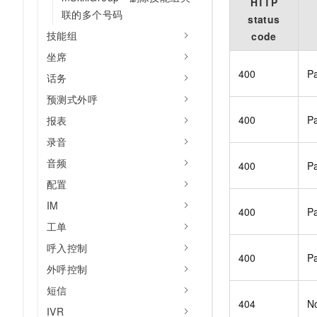
HTTP
联的多个号码
status
技能组
code
坐席
400
P
话务
预测式外呼
400
P
报表
录音
音频
400
Pa
配置
IM
400
P
工单
呼入控制
400
Pa
外呼控制
短信
404
No
IVR