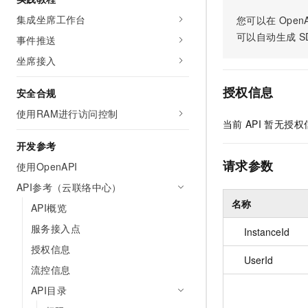
AI 产品 免费试用
网络
安全
云开发大赛
集成坐席工作台
您可以在
OpenA
Tableau 订阅
1亿+ 大模型 tokens 和 
可以自动生成
S
事件推送
可观测
入门学习赛
中间件
AI空中课堂在线直播课
140+云产品 免费试用
大模型服务
坐席接入
上云与迁云
产品新客免费试用，最长1
数据库
生态解决方案
千问AI平台-Token Plan
授权信息
安全合规
企业出海
大模型ACA认证体验
大数据计算
助力企业全员 AI 认知与能
使用RAM进行访问控制
行业生态解决方案
政企业务
当前
API
暂无授权
媒体服务
千问AI平台-模型体验
开发者生态解决方案
开发参考
在线体验全尺寸、多种模态
企业服务与云通信
AI 开发和 AI 应用解决
请求参数
使用OpenAPI
Happy 系列大模型
域名与网站
API参考（云联络中心）
名称
API概览
终端用户计算
服务接入点
InstanceId
Serverless
大模型解决方案
授权信息
UserId
开发工具
流控信息
快速部署 Dify，高效搭建 
API目录
迁移与运维管理