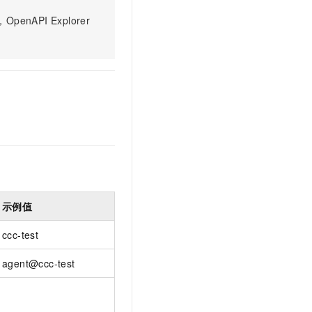
文戏情感细腻自然，动作戏激烈拳拳到肉，实现更强表演能力
支持中英文自由切换，具备更强的噪声鲁棒性
云聚AI 严选权益
SSL 证书
PI Explorer
，一键激活高效办公新体验
精选AI产品，从模型到应用全链提效
堡垒机
AI 用量加速计划
应用
防火墙
、识别商机，让客服更高效、服务更出色。
新老同享，达量后返
千问办公
主机安全
NEW
的智能体编程平台
一站式AI生产力平台
AI 应用及服务市场
伶鹊
企业级人与Agent协作平台，接入和调度多个数字员工
智能客服平台，对话机器人、对话分析、智能外呼
AI 应用
大模型服务平台百炼 - 全妙
大模型
应用创作平台
多模态内容创作工具，已接入 DeepSeek
示例值
自然语言处理
数据标注
ccc-test
机器学习
agent@ccc-test
息提取
与 AI 智能体进行实时音视频通话
从文本、图片、视频中提取结构化的属性信息
构建支持视频理解的 AI 音视频实时通话应用