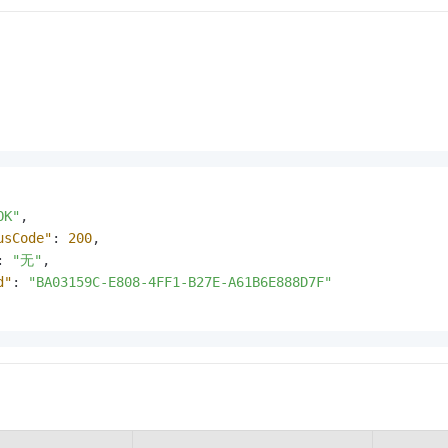
OK"
,
usCode"
:
200
,
:
"无"
,
d"
:
"BA03159C-E808-4FF1-B27E-A61B6E888D7F"