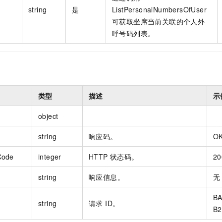
一个 AI 助手
即刻拥有 DeepSeek-R1 满血版
超强辅助，Bol
string
是
ListPersonalNumbersOfUser
在企业官网、通讯软件中为客户提供 AI 客服
多种方案随心选，轻松解锁专属 DeepSeek
可获取坐席当前关联的个人外
呼号码列表。
类型
描述
示
object
string
响应码。
O
Code
integer
HTTP 状态码。
20
string
响应信息。
无
BA
string
请求 ID。
B2