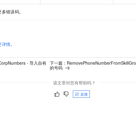
更多错误码。
更详情
。
tCorpNumbers - 导入自有
下一篇：
RemovePhoneNumberFromSkil
的号码
该文章对您有帮助吗？
反馈