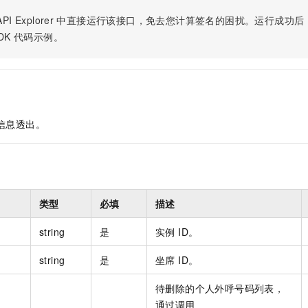
服务生态伙伴
视觉 Coding、空间感知、多模态思考等全面升级
1M上下文，专为长程任务能力而生
云工开物
企业应用
Night Plan 支持 Qwen 3.8-Max
AI 办公
NEW
PI Explorer
中直接运行该接口，免去您计算签名的困扰。运行成功后，OpenA
Red Hat
30+ 款产品免费体验
夜间 5 折，Qwen/Meoo/TokenPlan 客户专享
AI智能应用
科研合作
DK
代码示例。
ERP
堂（旗舰版）
SUSE
智能客服
AI 应用构建
大模型原生
CRM
2个月
自动承接线索
建站小程序
Qoder
大模型服务平台百炼-应用模版
OA 办公系统
HOT
NEW
面向真实软件
个人版上线、团队版降价；千问3.8-Max首发发尝鲜
丰富多元化的应用模版和解决方案
力提升
财税管理
模板建站
信息透出。
万有无界
大模型服务平台百炼-智能体
400电话
定制建站
的模型效果
灵活可视化地构建企业级 Agent
方案
广告营销
模板小程序
秒悟
人工智能平台 PAI
定制小程序
云端极速 AI 
新一代 AI 视频生成模型，深度适配广告营销等场景
AI Native 的算法工程平台，一站式完成建模、训练、推理服务部署
类型
必填
描述
APP 开发
string
是
实例 ID。
建站系统
string
是
坐席 ID。
AI 应用
10分钟微调：让0.6B模型媲美235B模型
多模态数据信
待删除的个人外呼号码列表，
依托云原生高可用架构,实现Dify私有化部署
用1%尺寸在特定领域达到大模型90%以上效果
通过调用