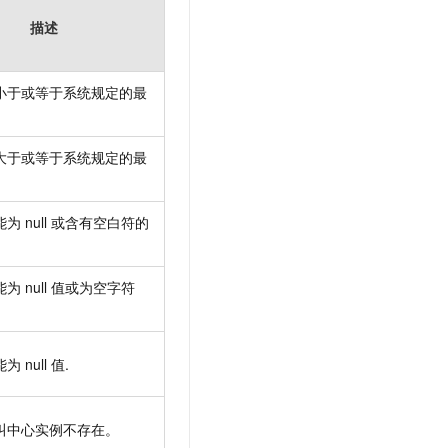
描述
小于或等于系统规定的最
大于或等于系统规定的最
能为
null
或含有空白符的
能为
null
值或为空字符
能为
null
值.
叫中心实例不存在。