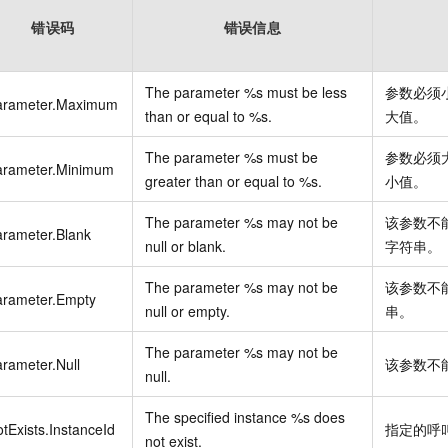
错误码
错误信息
The parameter %s must be less
参数必须
arameter.Maximum
than or equal to %s.
大值。
The parameter %s must be
参数必须
arameter.Minimum
greater than or equal to %s.
小值。
The parameter %s may not be
该参数不
rameter.Blank
null or blank.
字符串。
The parameter %s may not be
该参数不
arameter.Empty
null or empty.
串。
The parameter %s may not be
rameter.Null
该参数不
null.
The specified instance %s does
tExists.InstanceId
指定的呼
not exist.