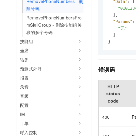
RemovePhoneNumbers - 删
"Data"
:
[
除号码
"010123
]
,
RemovePhoneNumbersFro
"Params"
:
mSkillGroup - 删除技能组关
"无"
联的多个号码
]
技能组
}
坐席
话务
错误码
预测式外呼
报表
HTTP
录音
status
音频
code
配置
IM
400
P
工单
呼入控制