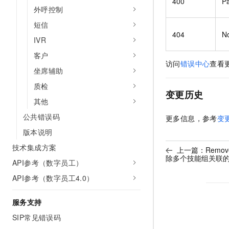
400
P
外呼控制
短信
404
No
IVR
客户
访问
错误中心
查看
坐席辅助
质检
变更历史
其他
公共错误码
更多信息，参考
变
版本说明
技术集成方案
上一篇：
Remov
除多个技能组关联
API参考（数字员工）
API参考（数字员工4.0）
服务支持
SIP常见错误码