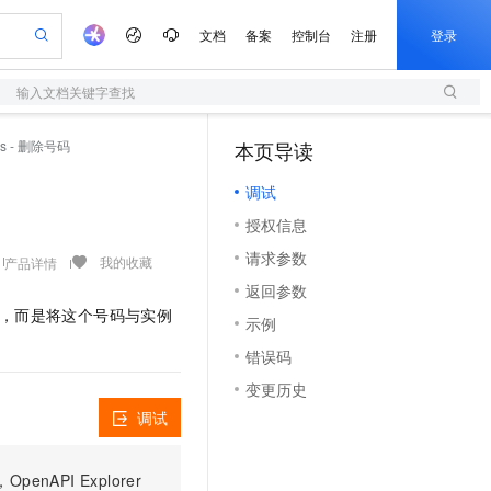
文档
备案
控制台
注册
登录
输入文档关键字查找
验
作计划
器
AI 活动
专业服务
服务伙伴合作计划
开发者社区
加入我们
服务平台百炼
阿里云 OPC 创新助力计划
rs - 删除号码
本页导读
（1）
一站式生成采购清单，支持单品或批量购买
S
S产品伙伴计划（繁花）
峰会
造的大模型服务与应用开发平台
Qwen Audio：打造专属 AI 语音助手
轻量应用服务器
一句话生成原生可编辑精美 PPT 文稿
AI 生产力先锋
Al MaaS 服务伙伴赋能合作
域名
博文
Careers
NEW
至高可申请百万元
调试
性可伸缩的云计算服务
开启高性价比 AI 编程新体验
Qwen-Audio-3.0-Realtime 端到端实时语音角色扮演
输入一句话想法, 轻松生成专业的 PPT
先锋实践拓展 AI 生产力的边界
快速构建应用程序和网站，即刻迈出上云第一步
Token 补贴，五大权
计划
海大会
伙伴信用分合作计划
商标
问答
社会招聘
授权信息
益加速 OPC 成功
S
eek-V4-Pro
数字证书管理服务（原SSL证书）
一键部署幻兽帕鲁游戏服务器
飞天发布时刻
HOT
划
备案
电子书
校园招聘
请求参数
pSeek-V4-Pro
视频创作，一键激活电商全链路生产力
全托管，含MySQL、PostgreSQL、SQL Server、MariaDB多引擎
实现全站HTTPS，呈现可信的WEB访问
一键购买专属联机服务器，轻松开启游戏
所见，即是所愿
我的收藏
产品详情
更多支持
划
公司注册
镜像站
返回参数
视频生成
语音识别与合成
专属 QwenPaw
短信服务
漫剧工坊：一站式动画创作平台
AI 实训营
HOT
，而是将这个号码与实例
合作伙伴培训与认证
示例
划
上云迁移
的智能体编程平台
站生成，高效打造优质广告素材
从聊天伙伴进化为能主动干活的本地数字员工
快速生产连贯的高质量长漫剧
从基础到进阶，Agent 创客手把手教你
国内短信简单易用，安全可靠，秒级触达，全球覆盖200+国家和地区。
e-1.1-T2V
Qwen3-TTS-Flash
lScope
我要反馈
查询合作伙伴
错误码
畅细腻的高质量视频
离线语音合成大模型，多语言方言自适应，低延迟高稳定
n Alibaba Cloud ISV 合作
代维服务
olarDB
建企业门户网站
大数据开发治理平台 DataWorks
10 分钟搭建微信、支付宝小程序
变更历史
创新加速
ope
登录合作伙伴管理后台
我要建议
站，无忧落地极速上线
以可视化方式快速构建移动和 PC 门户网站
100%兼容MySQL、PostgreSQL，兼容Oracle，支持集中和分布式
高效部署网站，快速应用到小程序
Data Agent 驱动的一站式 Data+AI 开发治理平台
e-1.1-I2V
Cosyvoice-V3-Flash
调试
安全
畅自然，细节丰富
高表现力语音合成大模型，语音克隆听感自然
我要投诉
上云场景组合购
伴
边界网络安全防护产品
漫剧创作，剧本、分镜、视频高效生成
覆盖90%+业务场景，专享组合折扣价
2V
VPN
Fun-ASR
PI Explorer