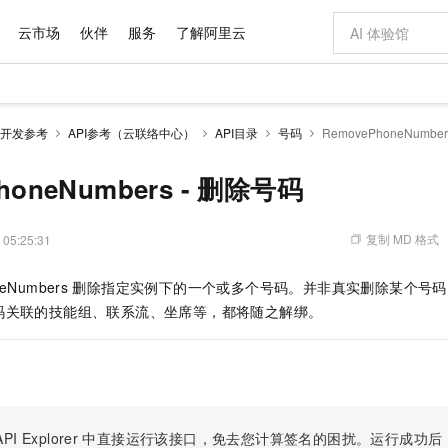
云市场
伙伴
服务
了解阿里云
AI 特惠
数据与 API
成为产品伙伴
企业增值服务
最佳实践
价格计算器
AI 场景体
基础软件
产品伙伴合
阿里云认证
市场活动
配置报价
大模型
开发参考
API参考（云联络中心）
API目录
号码
RemovePhoneNumbe
自助选配和估算价格
新方式
域名与网站
睿译宝，AI翻译排版一步到位
智启 AI 普惠权益
产品生态集成认证中心
企业支持计划
云上春晚
千问官方 MaaS 平台，为开发者和 Agent 而生，新用户赠送 1 亿 + tokens 额度
云服务器 EC
AI Coding
阿里云Maa
2026 阿里云
为企业打
数据集
Windows
大模型认证
模型
NEW
交付可用成果
值低价云产品抢先购
提供智能易用的域名与建站服务
上传文档即自动完成翻译和格式还原
至高享 1亿+免费 tokens，加速 Al 应用落地
安全可靠、弹
智能编程，一键
honeNumbers - 删除号码
产品生态伙伴
专家技术服务
云上奥运之旅
弹性计算合作
阿里云中企出
手机三要素
宝塔 Linux
全部认证
价格优势
有专属领域专家
对象存储 OSS
GLM-5.2：长任务时代开源旗舰模型
阿里云 OPC 创新助力计划
云数据库 RD
即刻拥有 DeepS
AI 电商营销
产品生态伙伴工作台
企业增值服务台
云栖战略参考
云存储合作计
云栖大会
身份实名认证
CentOS
训练营
推动算力普惠，释放技术红利
的大模型服务
最高返9万
多领域专家智能体,一键组建 AI 虚拟交付团队
至高百万元 Token 补贴，加速一人公司成长
稳定、安全、高性价比、高性能的云存储服务
真正可用的 1M 上下文,一次完成代码全链路开发
轻松解锁专属 Dee
从图文生成到
复制 MD 格式
 05:25:31
云上的中国
数据库合作计
活动全景
短信
Docker
图片和
站式影视创作平台
人工智能平台 PAI
Hermes Agent，打造自进化智能体
Token Plan 模型订阅计划
Qoder
5 分钟轻松部署
AI 广告创作
企业成长
大模型
NEW
信息公告
eNumbers
删除指定实例下的一个或多个号码。并非真实删除某个号码
看见新力量
云网络合作计
OCR 文字识别
JAVA
级电脑
证享300元代金券
可视化编排打通从文字构思到成片全链路闭环
一站式AI开发、训练和推理服务
自主进化，持久记忆，越用越聪明
Qwen3.8-Max 首发尝鲜，限时加量 10 倍，夜间低至2折
面向真实软件
图文、视频一
Kimi-K3
HappyHors
码关联的技能组、联系流、坐席等，都将随之解绑。
NEW
魔搭 Mode
loud
服务实践
官网公告
Kimi 最新旗舰模型，长程编程与推理利器
让文字生成流
金融模力时刻
Salesforce O
版
发票查验
全能环境
Qoder CN
Claude Code + GStack 打造工程团队
千问办公，限时限量积分加倍
云原生数据库 P
低代码高效构
AI 建站
NEW
作计划
计划
创新中心
魔搭 ModelSc
健康状态
让AI从“聊天伙伴”进化为能干活的“数字员工”
覆盖公网/内网、递归/权威、移动APP等全场景解析服务
安装技能 GStack，拥有专属 AI 工程团队
你的AI工作搭子，覆盖日常办公高频场景
基于千问大模型等，支持代码智能生成、研发智能问答
0 代码专业建
客户案例
天气预报查询
操作系统
Deepseek-v4-pro
HappyHors
态合作计划
态智能体模型
旗舰 MoE 大模型，百万上下文与顶尖推理能力
图生视频，流
Compute
同享
容器服务 Kubernetes 版 ACK
万小智 AI 建站低至 15元/月
云防火墙
AI 短剧/漫剧
快递物流查询
WordPress
成为服务伙
高校合作
式云数据仓库
点，立即开启云上创新
提供一站式管理容器应用的 K8s 服务
送.CN域名，送备案服务码
云原生的云上
AI助力短剧
GLM-5.2
Wan2.7-T
PI Explorer
中直接运行该接口，免去您计算签名的困扰。运行成功后，OpenA
Ubuntu