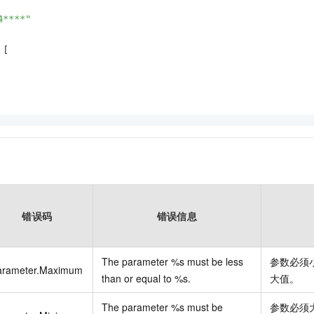
4****"
[
错误码
错误信息
The parameter %s must be less
参数必须
arameter.Maximum
than or equal to %s.
大值。
The parameter %s must be
参数必须