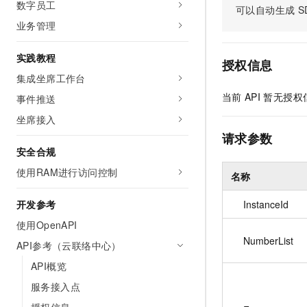
数字员工
可以自动生成
S
AI 产品 免费试用
网络
安全
云开发大赛
Tableau 订阅
业务管理
1亿+ 大模型 tokens 和 
可观测
入门学习赛
中间件
AI空中课堂在线直播课
140+云产品 免费试用
实践教程
大模型服务
授权信息
上云与迁云
产品新客免费试用，最长1
数据库
集成坐席工作台
生态解决方案
千问AI平台-Token Plan
企业出海
大模型ACA认证体验
当前
API
暂无授权
事件推送
大数据计算
助力企业全员 AI 认知与能
行业生态解决方案
坐席接入
政企业务
媒体服务
千问AI平台-模型体验
请求参数
开发者生态解决方案
在线体验全尺寸、多种模态
安全合规
企业服务与云通信
AI 开发和 AI 应用解决
使用RAM进行访问控制
Happy 系列大模型
名称
域名与网站
开发参考
InstanceId
终端用户计算
使用OpenAPI
Serverless
NumberList
大模型解决方案
API参考（云联络中心）
开发工具
API概览
快速部署 Dify，高效搭建 
服务接入点
迁移与运维管理