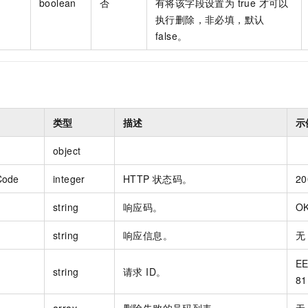
boolean
否
有将该字段设置为 true 才可以
一个 AI 助手
即刻拥有 DeepSeek-R1 满血版
超强辅助，Bol
执行删除，非必填，默认
在企业官网、通讯软件中为客户提供 AI 客服
多种方案随心选，轻松解锁专属 DeepSeek
false。
类型
描述
示
object
Code
integer
HTTP 状态码。
20
string
响应码。
O
string
响应信息。
无
EE
string
请求 ID。
81
array
删除失败的号码列表。
无