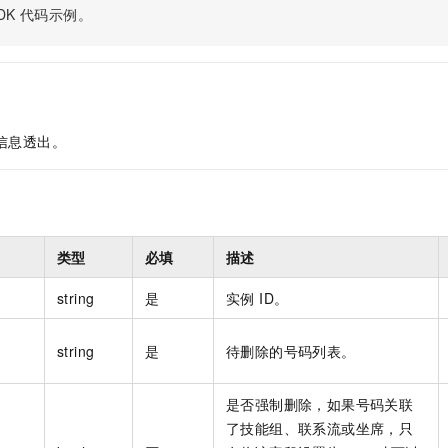
服务生态伙伴
视觉 Coding、空间感知、多模态思考等全面升级
1M上下文，专为长程任务能力而生
云工开物
企业应用
DK
代码示例。
Night Plan 支持 Qwen 3.8-Max
AI 办公
NEW
Red Hat
30+ 款产品免费体验
夜间 5 折，Qwen/Meoo/TokenPlan 客户专享
AI智能应用
科研合作
ERP
堂（旗舰版）
SUSE
智能客服
AI 应用构建
大模型原生
CRM
2个月
自动承接线索
建站小程序
Qoder
大模型服务平台百炼-应用模版
OA 办公系统
HOT
NEW
信息透出。
面向真实软件
个人版上线、团队版降价；千问3.8-Max首发发尝鲜
丰富多元化的应用模版和解决方案
力提升
财税管理
模板建站
万有无界
大模型服务平台百炼-智能体
400电话
定制建站
的模型效果
灵活可视化地构建企业级 Agent
方案
广告营销
模板小程序
秒悟
人工智能平台 PAI
类型
必填
描述
定制小程序
云端极速 AI 
新一代 AI 视频生成模型，深度适配广告营销等场景
AI Native 的算法工程平台，一站式完成建模、训练、推理服务部署
string
是
实例 ID。
APP 开发
建站系统
string
是
待删除的号码列表。
AI 应用
10分钟微调：让0.6B模型媲美235B模型
多模态数据信
是否强制删除，如果号码关联
依托云原生高可用架构,实现Dify私有化部署
用1%尺寸在特定领域达到大模型90%以上效果
了技能组、联系流或坐席，只