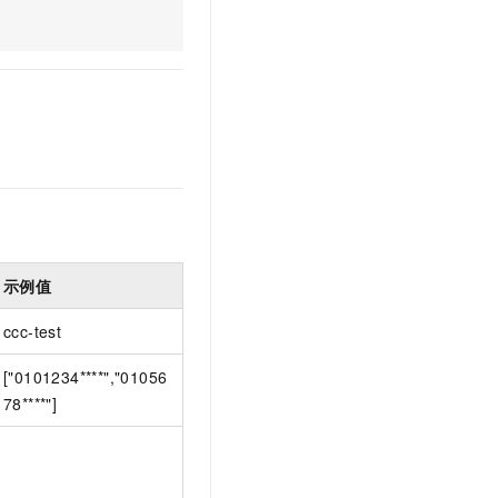
文戏情感细腻自然，动作戏激烈拳拳到肉，实现更强表演能力
支持中英文自由切换，具备更强的噪声鲁棒性
云聚AI 严选权益
SSL 证书
，一键激活高效办公新体验
精选AI产品，从模型到应用全链提效
堡垒机
AI 用量加速计划
应用
防火墙
、识别商机，让客服更高效、服务更出色。
新老同享，达量后返
千问办公
主机安全
NEW
的智能体编程平台
一站式AI生产力平台
AI 应用及服务市场
伶鹊
企业级人与Agent协作平台，接入和调度多个数字员工
智能客服平台，对话机器人、对话分析、智能外呼
AI 应用
大模型服务平台百炼 - 全妙
示例值
大模型
应用创作平台
多模态内容创作工具，已接入 DeepSeek
ccc-test
自然语言处理
数据标注
["0101234****","01056
78****"]
机器学习
息提取
与 AI 智能体进行实时音视频通话
从文本、图片、视频中提取结构化的属性信息
构建支持视频理解的 AI 音视频实时通话应用