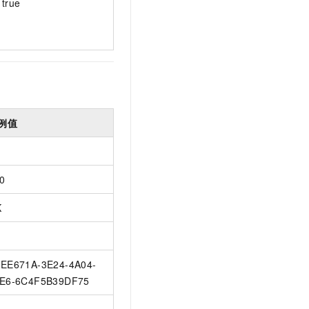
true
t.diy 一步搞定创意建站
构建大模型应用的安全防护体系
通过自然语言交互简化开发流程,全栈开发支持
通过阿里云安全产品对 AI 应用进行安全防护
例值
0
K
EE671A-3E24-4A04-
E6-6C4F5B39DF75