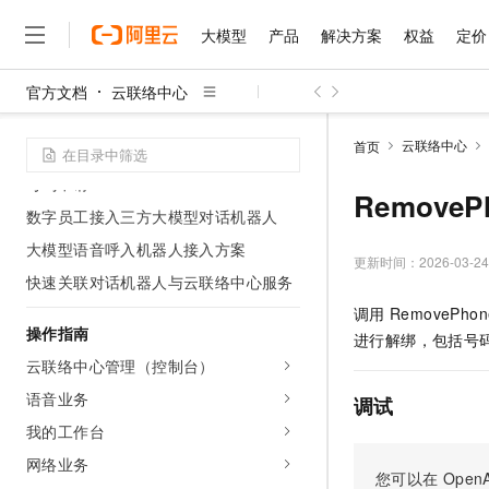
创建一个较复杂的云联络中心
大模型
产品
解决方案
权益
定价
使用云联络中心前检测网络和硬件
官方文档
查看账单
云联络中心
大模型
产品
解决方案
权益
定价
云市场
伙伴
服务
了解阿里云
精选产品
精选解决方案
普惠上云
产品定价
精选商城
成为销售伙伴
售前咨询
为什么选择阿里云
合作伙伴门户（仅限号码合作伙
千问AI平台
云联络中心
首页
伴）
了解云产品的定价详情
大模型服务平台百炼
千问办公，解锁你的工作
普惠上云 官方力荐
分销伙伴
在线服务
网站建设
什么是云计算
大
号码申请
大模型服务与应用平台
企业级Agent产品，直接
云服务器38元/年起，超
RemoveP
咨询伙伴
多端小程序
技术领先
数字员工接入三方大模型对话机器人
云上成本管理
售后服务
千问大模型
Agency Agents：拥
官方推荐返现计划
大模型
大模型
精选产品
精选解决方案
Salesforce 国际版订阅
稳定可靠
大模型语音呼入机器人接入方案
管理和优化成本
多元化、高性能、安全可靠
推荐新用户得奖励，单订单
更新时间：
2026-03-24
销售伙伴合作计划
自助服务
快速关联对话机器人与云联络中心服务
友盟天域
安全合规
人工智能与机器学习
AI
文本生成
无影云电脑
HappyHorse 打造一
云工开物
调用
RemovePhon
无影生态合作计划
在线服务
观测云
分析师报告
随时随地安全接入的云上超
高校专属算力普惠，学生认
操作指南
计算
互联网应用开发
Qwen3.8-Max
进行解绑，包括号
HOT
Salesforce On Alibaba C
工单服务
智能体时代全能旗舰模型
云联络中心管理（控制台）
Tuya 物联网平台阿里云
研究报告与白皮书
云解析DNS
快速拥有专属 OpenClaw
Consulting Partner 合
大数据
容器
免费试用
短信专区
语音业务
调试
蓝凌 OA
Qwen3.7-Plus
AI 大模型销售与服务生
现代化应用
存储
天池大赛
我的工作台
能看、能想、能动手的多模
云原生大数据计算服务 Max
解决方案免费试用 新老
电子合同
网络业务
面向分析的企业级SaaS模
最高领取价值200元试用
安全
网络与CDN
AI 算法大赛
Qwen3-VL-Plus
您可以在
OpenA
畅捷通