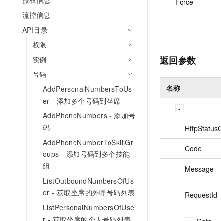
授权信息
Force
10 分钟在聊天系统中增加
专有云
流控信息
API目录
权限
返回参数
实例
号码
名称
AddPersonalNumbersToUs
er - 添加多个号码到坐席
AddPhoneNumbers - 添加号
码
HttpStatus
AddPhoneNumberToSkillGr
Code
oups - 添加号码到多个技能
组
Message
ListOutboundNumbersOfUs
er - 获取坐席的外呼号码列表
RequestId
ListPersonalNumbersOfUse
r - 获取坐席的个人号码列表
Data