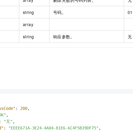
string
号码。
01
array
string
响应参数。
无
usCode"
:
200
,
OK"
,
:
"无"
,
d"
:
"EEEE671A-3E24-4A04-81E6-6C4F5B39DF75"
,