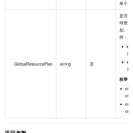
单个域
是否开
球资源
划。 
持：
on
启
off
GlobalResourcePlan
string
否
开
枚举值
off :
off
on :
on