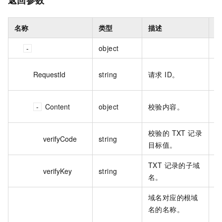
返回参数
名称
类型
描述
object
F
RequestId
string
请求 ID。
9
{ 
Content
object
校验内容。
"v
校验的 TXT 记录
verifyCode
string
v
目标值。
TXT 记录的子域
verifyKey
string
ve
名。
域名对应的根域
名的名称。