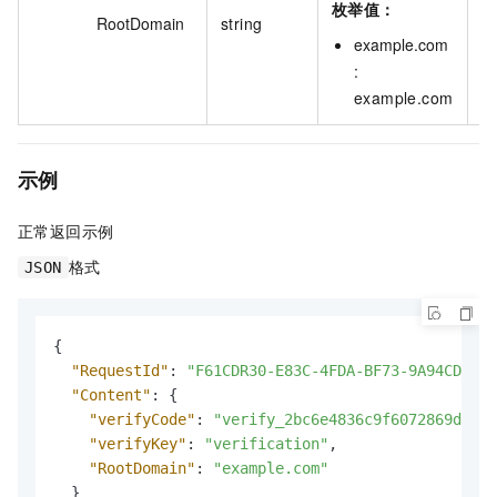
枚举值：
RootDomain
string
e
example.com
:
example.com
示例
正常返回示例
格式
JSON
{
"RequestId"
:
"F61CDR30-E83C-4FDA-BF73-9A94CDD442
"Content"
:
{
"verifyCode"
:
"verify_2bc6e4836c9f6072869de1c5
"verifyKey"
:
"verification"
,
"RootDomain"
:
"example.com"
}