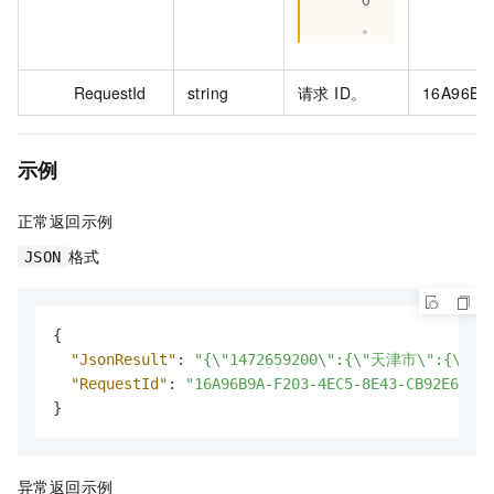
。
RequestId
string
请求 ID。
16A96B9
示例
正常返回示例
格式
JSON
{
"JsonResult"
:
"{\"1472659200\":{\"天津市\":{\"电信\"
"RequestId"
:
"16A96B9A-F203-4EC5-8E43-CB92E68F4C
}
异常返回示例