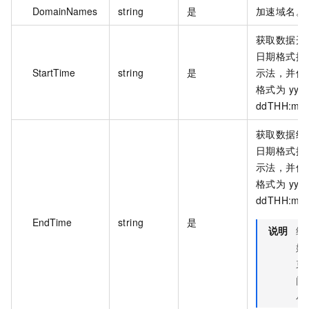
DomainNames
string
是
加速域名。
获取数据开
日期格式按照 
StartTime
string
是
示法，并使用
格式为 yyyy
ddTHH:mm
获取数据结
日期格式按照 
示法，并使用
格式为 yyyy
ddTHH:mm
EndTime
string
是
说明
结
始
束
间
小