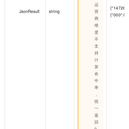
运
{"147265
JsonResult
string
营
{"000":0,
商
维
度
不
支
持
计
算
命
中
率
，
统
一
返
回
0