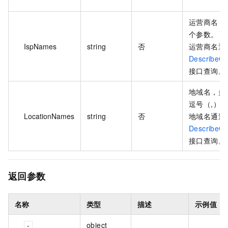
运营商名，
个参数。
IspNames
string
否
运营商名通
DescribeC
接口查询。
地域名，多
逗号（,）
LocationNames
string
否
地域名通过
DescribeC
接口查询。
返回参数
名称
类型
描述
示例值
object