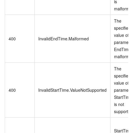
is
malforme
The
specified
value of
400
InvalidEndTime.Malformed
paramete
EndTime i
malforme
The
specified
value of
400
InvalidStartTime.ValueNotSupported
paramete
StartTime
is not
supported
StartTime