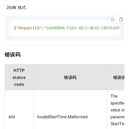
格式
JSON
{
"RequestId"
:
"16A96B9A-F203-4EC5-8E43-CB92E68F4CD8
错误码
HTTP
status
错误码
错误信
code
The
specified
value of
400
InvalidStartTime.Malformed
paramete
StartTime