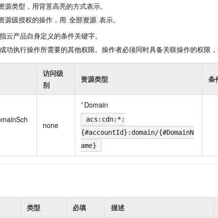
一个 AI 助手
即刻拥有 DeepSeek-R1 满血版
超强辅助，Bol
资源类型，用背景高亮的方式表示。
在企业官网、通讯软件中为客户提供 AI 客服
多种方案随心选，轻松解锁专属 DeepSeek
资源级授权的操作，用
表示。
全部资源
指云产品自身定义的条件关键字。
成功执行操作所需要的其他权限。操作者必须同时具备关联操作的权限，
访问级
资源类型
条
别
*
Domain
omainSch
acs:cdn:*:
none
{#accountId}:domain/{#DomainN
ame}
类型
必填
描述