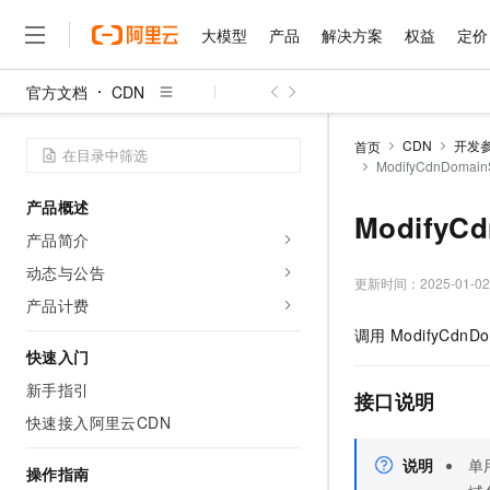
大模型
产品
解决方案
权益
定价
官方文档
CDN
大模型
产品
解决方案
权益
定价
云市场
伙伴
服务
了解阿里云
精选产品
精选解决方案
普惠上云
产品定价
精选商城
成为销售伙伴
售前咨询
为什么选择阿里云
千问AI平台
CDN
开发
首页
了解云产品的定价详情
ModifyCdnDoma
大模型服务平台百炼
睿译宝，AI翻译排版一
普惠上云 官方力荐
分销伙伴
在线服务
网站建设
什么是云计算
大
大模型服务与应用平台
上传文档即自动完成翻译和
云服务器38元/年起，超
产品概述
咨询伙伴
多端小程序
技术领先
ModifyC
云上成本管理
售后服务
千问大模型
GLM-5.2：长任务时代
官方推荐返现计划
大模型
产品简介
大模型
精选产品
精选解决方案
Salesforce 国际版订阅
稳定可靠
管理和优化成本
多元化、高性能、安全可靠
推荐新用户得奖励，单订单
销售伙伴合作计划
动态与公告
自助服务
更新时间：
2025-01-02
友盟天域
安全合规
人工智能与机器学习
AI
文本生成
无影云电脑
Hermes Agent，打造
云工开物
产品计费
无影生态合作计划
在线服务
观测云
分析师报告
随时随地安全接入的云上超
自主进化，持久记忆，越用
高校专属算力普惠，学生认
计算
互联网应用开发
调用
ModifyCdnDo
Qwen3.8-Max
HOT
Salesforce On Alibaba C
工单服务
快速入门
智能体时代全能旗舰模型
Tuya 物联网平台阿里云
研究报告与白皮书
云解析DNS
快速拥有专属 OpenClaw
Consulting Partner 合
大数据
容器
新手指引
免费试用
短信专区
接口说明
蓝凌 OA
Qwen3.7-Plus
AI 大模型销售与服务生
快速接入阿里云CDN
现代化应用
存储
天池大赛
能看、能想、能动手的多模
云原生大数据计算服务 Max
解决方案免费试用 新老
电子合同
面向分析的企业级SaaS模
最高领取价值200元试用
说明
单
安全
网络与CDN
操作指南
AI 算法大赛
Qwen3-VL-Plus
畅捷通