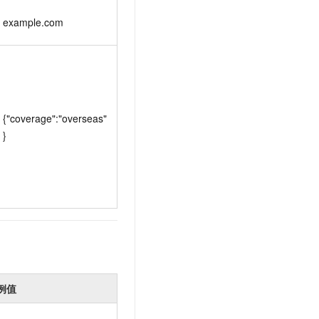
example.com
{"coverage":"overseas"
}
例值