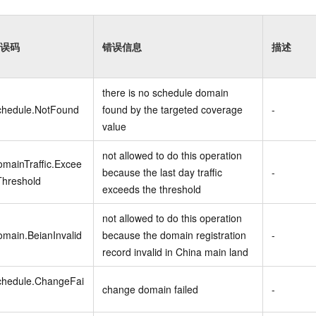
误码
错误信息
描述
there is no schedule domain
chedule.NotFound
found by the targeted coverage
-
value
not allowed to do this operation
mainTraffic.Excee
because the last day traffic
-
Threshold
exceeds the threshold
not allowed to do this operation
main.BeianInvalid
because the domain registration
-
record invalid in China main land
chedule.ChangeFai
change domain failed
-