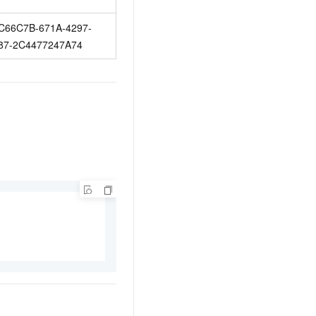
C66C7B-671A-4297-
87-2C4477247A74