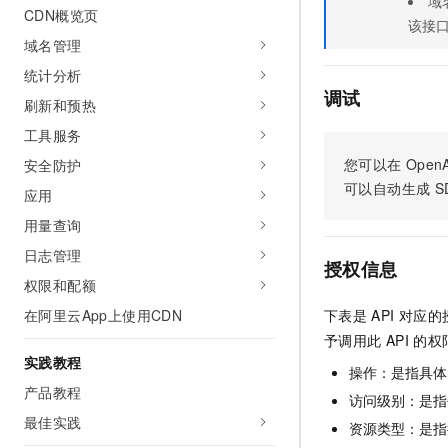
域
CDN概览页
AI 产品 免费试用
网络
安全
云开发大赛
该接
Tableau 订阅
1亿+ 大模型 tokens 和 
域名管理
可观测
入门学习赛
中间件
AI空中课堂在线直播课
统计分析
140+云产品 免费试用
大模型服务
调试
上云与迁云
产品新客免费试用，最长1
数据库
刷新和预热
生态解决方案
千问AI平台-Token Plan
工具服务
企业出海
大模型ACA认证体验
大数据计算
助力企业全员 AI 认知与能
您可以在
OpenA
安全防护
行业生态解决方案
政企业务
媒体服务
可以自动生成
S
千问AI平台-模型体验
应用
开发者生态解决方案
在线体验全尺寸、多种模态
用量查询
企业服务与云通信
AI 开发和 AI 应用解决
Happy 系列大模型
日志管理
授权信息
域名与网站
权限和配额
终端用户计算
在阿里云App上使用CDN
下表是
API
对应的
予调用此
API
的权
Serverless
大模型解决方案
实践教程
操作：是指具体
开发工具
产品教程
快速部署 Dify，高效搭建 
访问级别：是指每
最佳实践
迁移与运维管理
资源类型：是指