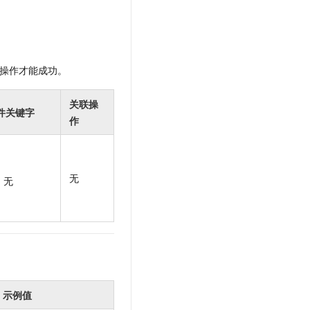
t.diy 一步搞定创意建站
构建大模型应用的安全防护体系
通过自然语言交互简化开发流程,全栈开发支持
通过阿里云安全产品对 AI 应用进行安全防护
操作才能成功。
关联操
件关键字
作
无
无
示例值