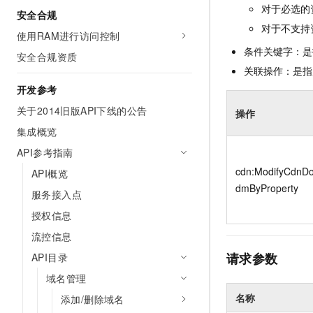
10 分钟在聊天系统中增加
对于必选的
安全合规
专有云
对于不支持
使用RAM进行访问控制
条件关键字：是
安全合规资质
关联操作：是指
开发参考
关于2014旧版API下线的公告
操作
集成概览
API参考指南
cdn:ModifyCdnD
API概览
dmByProperty
服务接入点
授权信息
流控信息
请求参数
API目录
域名管理
名称
添加/删除域名