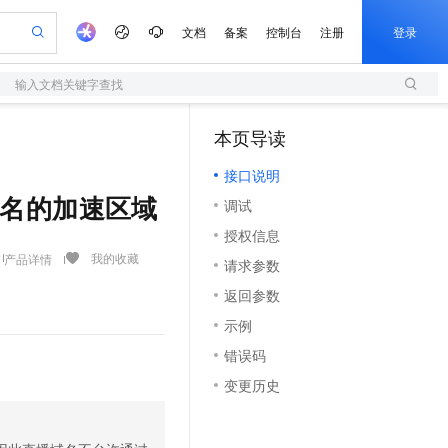
文档
备案
控制台
注册
登录
输入文档关键字查找
验
作计划
器
AI 活动
专业服务
服务伙伴合作计划
开发者社区
加入我们
服务平台百炼
阿里云 OPC 创新助力计划
本页导读
（1）
一站式生成采购清单，支持单品或批量购买
S
可编辑精美 PPT 文稿
S产品伙伴计划（繁花）
峰会
造的大模型服务与应用开发平台
轻量应用服务器
Agency Agents：拥有专属领域专家
AI 生产力先锋
Al MaaS 服务伙伴赋能合作
域名
博文
Careers
至高可申请百万元
接口说明
性可伸缩的云计算服务
 轻松生成专业的 PPT
开启高性价比 AI 编程新体验
先锋实践拓展 AI 生产力的边界
快速构建应用程序和网站，即刻迈出上云第一步
多领域专家智能体,一键组建 AI 虚拟交付团队
Token 补贴，五大权
计划
海大会
伙伴信用分合作计划
商标
问答
社会招聘
 修改域名的加速区域
调试
益加速 OPC 成功
S
帕鲁游戏服务器
数字证书管理服务（原SSL证书）
HappyHorse 打造一站式影视创作平台
飞天发布时刻
HOT
划
备案
电子书
校园招聘
授权信息
联机服务器，轻松开启游戏
视频创作，一键激活电商全链路生产力
全托管，含MySQL、PostgreSQL、SQL Server、MariaDB多引擎
实现全站HTTPS，呈现可信的WEB访问
所见，即是所愿
可视化编排打通从文字构思到成片全链路闭环
更多支持
我的收藏
产品详情
划
公司注册
镜像站
请求参数
视频生成
语音识别与合成
 智能体与工作流应用
短信服务
漫剧工坊：一站式动画创作平台
AI 实训营
合作伙伴培训与认证
返回参数
划
上云迁移
的智能体编程平台
站生成，高效打造优质广告素材
通过阿里云百炼高效搭建AI应用,助力高效开发
快速生产连贯的高质量长漫剧
从基础到进阶，Agent 创客手把手教你
国内短信简单易用，安全可靠，秒级触达，全球覆盖200+国家和地区。
e-1.1-T2V
Qwen3-TTS-Flash
lScope
我要反馈
查询合作伙伴
示例
畅细腻的高质量视频
离线语音合成大模型，多语言方言自适应，低延迟高稳定
n Alibaba Cloud ISV 合作
代维服务
olarDB
建企业门户网站
大数据开发治理平台 DataWorks
10 分钟搭建微信、支付宝小程序
错误码
创新加速
ope
登录合作伙伴管理后台
我要建议
站，无忧落地极速上线
以可视化方式快速构建移动和 PC 门户网站
100%兼容MySQL、PostgreSQL，兼容Oracle，支持集中和分布式
高效部署网站，快速应用到小程序
Data Agent 驱动的一站式 Data+AI 开发治理平台
e-1.1-I2V
Cosyvoice-V3-Flash
变更历史
安全
畅自然，细节丰富
高表现力语音合成大模型，语音克隆听感自然
我要投诉
上云场景组合购
伴
边界网络安全防护产品
漫剧创作，剧本、分镜、视频高效生成
覆盖90%+业务场景，专享组合折扣价
2V
VPN
Fun-ASR