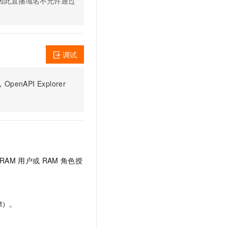
因此直播域名不允许通过
文戏情感细腻自然，动作戏激烈拳拳到肉，实现更强表演能力
支持中英文自由切换，具备更强的噪声鲁棒性
云聚AI 严选权益
SSL 证书
，一键激活高效办公新体验
精选AI产品，从模型到应用全链提效
堡垒机
AI 用量加速计划
应用
防火墙
、识别商机，让客服更高效、服务更出色。
新老同享，达量后返
调试
千问办公
主机安全
NEW
的智能体编程平台
一站式AI生产力平台
PI Explorer
AI 应用及服务市场
伶鹊
企业级人与Agent协作平台，接入和调度多个数字员工
智能客服平台，对话机器人、对话分析、智能外呼
AI 应用
大模型服务平台百炼 - 全妙
大模型
应用创作平台
多模态内容创作工具，已接入 DeepSeek
自然语言处理
RAM
用户或
RAM
角色授
数据标注
机器学习
息提取
与 AI 智能体进行实时音视频通话
t）。
从文本、图片、视频中提取结构化的属性信息
构建支持视频理解的 AI 音视频实时通话应用