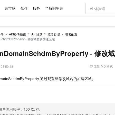
云市场
伙伴
服务
了解阿里云
AI 特惠
数据与 API
成为产品伙伴
企业增值服务
最佳实践
价格计算器
AI 场景体
基础软件
产品伙伴合
阿里云认证
市场活动
配置报价
大模型
参考
API参考指南
API目录
域名管理
域名配置
自助选配和估算价格
inSchdmByProperty - 修改域名的加速区域
步到位
域名与网站
智启 AI 普惠权益
产品生态集成认证中心
企业支持计划
云上春晚
Qwen Audio：打造专属 AI 语音助手
千问官方 MaaS 平台，为开发者和 Agent 而生，新用户赠送 1 亿 + tokens 额度
云服务器 EC
一句话生成原生
AI Coding
阿里云Maa
2026 阿里云
为企业打
数据集
Windows
大模型认证
模型
NEW
NEW
格式还原
值低价云产品抢先购
提供智能易用的域名与建站服务
至高享 1亿+免费 tokens，加速 Al 应用落地
Qwen-Audio-3.0-Realtime 端到端实时语音角色扮演
安全可靠、弹
输入一句话想法,
智能编程，一键
产品生态伙伴
专家技术服务
云上奥运之旅
弹性计算合作
阿里云中企出
手机三要素
宝塔 Linux
全部认证
dnDomainSchdmByProperty -
价格优势
开源旗舰模型
对象存储 OSS
即刻拥有 DeepSeek-V4-Pro
阿里云 OPC 创新助力计划
云数据库 RD
一键部署幻兽
AI 电商营销
产品生态伙伴工作台
企业增值服务台
云栖战略参考
云存储合作计
云栖大会
身份实名认证
CentOS
训练营
推动算力普惠，释放技术红利
的大模型服务
最高返9万
真正可用的 1M 上下文,一次完成代码全链路开发
轻松解锁专属 DeepSeek-V4-Pro
至高百万元 Token 补贴，加速一人公司成长
稳定、安全、高性价比、高性能的云存储服务
一键购买专属
从图文生成到
复制 MD 格式
 03:50:48
云上的中国
数据库合作计
活动全景
短信
Docker
图片和
自进化智能体
人工智能平台 PAI
5 分钟轻松部署专属 QwenPaw
Token Plan 模型订阅计划
Qoder
高效搭建 AI
AI 广告创作
企业成长
大模型
NEW
HOT
信息公告
看见新力量
云网络合作计
OCR 文字识别
JAVA
级电脑
越聪明
证享300元代金券
一站式AI开发、训练和推理服务
Qwen3.8-Max 首发尝鲜，限时加量 10 倍，夜间低至2折
从聊天伙伴进化为能主动干活的本地数字员工
面向真实软件
图文、视频一
mainSchdmByProperty
通过配置组修改域名的加速区域。
Kimi-K3
HappyHors
NEW
魔搭 Mode
loud
服务实践
官网公告
Kimi 最新旗舰模型，长程编程与推理利器
让文字生成流
金融模力时刻
Salesforce O
版
发票查验
全能环境
Qoder CN
Claude Code + GStack 打造工程团队
千问办公，限时限量积分加倍
云原生数据库 P
低代码高效构
AI 建站
NEW
作计划
计划
创新中心
魔搭 ModelSc
健康状态
让AI从“聊天伙伴”进化为能干活的“数字员工”
覆盖公网/内网、递归/权威、移动APP等全场景解析服务
安装技能 GStack，拥有专属 AI 工程团队
你的AI工作搭子，覆盖日常办公高频场景
基于千问大模型等，支持代码智能生成、研发智能问答
0 代码专业建
客户案例
天气预报查询
操作系统
Deepseek-v4-pro
HappyHors
态合作计划
态智能体模型
旗舰 MoE 大模型，百万上下文与顶尖推理能力
图生视频，流
Compute
同享
容器服务 Kubernetes 版 ACK
万小智 AI 建站低至 15元/月
云防火墙
AI 短剧/漫剧
快递物流查询
WordPress
成为服务伙
高校合作
式云数据仓库
点，立即开启云上创新
提供一站式管理容器应用的 K8s 服务
送.CN域名，送备案服务码
云原生的云上
AI助力短剧
用户调用频率：100 次/秒。
GLM-5.2
Wan2.7-T
Ubuntu