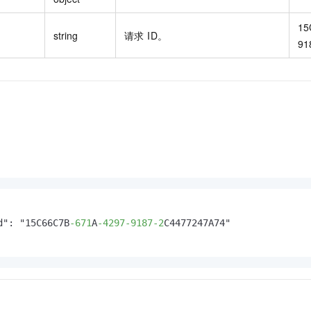
15
string
请求 ID。
91
d": "15C66C7B
-671
A
-4297
-9187
-2
C4477247A74"
