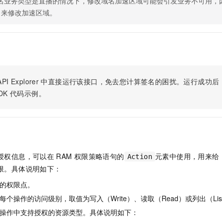
名业务类型是直播的情况下，修改域名加速区域可能会引发业务不可用，
服务生态伙伴
视觉 Coding、空间感知、多模态思考等全面升级
1M上下文，专为长程任务能力而生
云工开物
企业应用
Night Plan 支持 Qwen 3.8-Max
AI 办公
NEW
口来修改加速区域。
Red Hat
30+ 款产品免费体验
夜间 5 折，Qwen/Meoo/TokenPlan 客户专享
AI智能应用
科研合作
ERP
堂（旗舰版）
SUSE
智能客服
AI 应用构建
大模型原生
CRM
2个月
自动承接线索
建站小程序
Qoder
大模型服务平台百炼-应用模版
OA 办公系统
HOT
NEW
面向真实软件
个人版上线、团队版降价；千问3.8-Max首发发尝鲜
丰富多元化的应用模版和解决方案
力提升
PI Explorer
中直接运行该接口，免去您计算签名的困扰。运行成功后，OpenA
财税管理
模板建站
DK
代码示例。
万有无界
大模型服务平台百炼-智能体
400电话
定制建站
的模型效果
灵活可视化地构建企业级 Agent
方案
广告营销
模板小程序
秒悟
人工智能平台 PAI
定制小程序
云端极速 AI 
新一代 AI 视频生成模型，深度适配广告营销等场景
AI Native 的算法工程平台，一站式完成建模、训练、推理服务部署
APP 开发
授权信息，可以在
RAM
权限策略语句的
元素中使用，用来给
Action
限。具体说明如下：
建站系统
的权限点。
AI 应用
10分钟微调：让0.6B模型媲美235B模型
多模态数据信
个操作的访问级别，取值为写入（Write）、读取（Read）或列出（Lis
依托云原生高可用架构,实现Dify私有化部署
用1%尺寸在特定领域达到大模型90%以上效果
操作中支持授权的资源类型。具体说明如下：