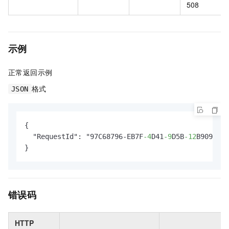
508
示例
正常返回示例
格式
JSON
{

  "RequestId": "97C68796-EB7F
-4
D41
-9
D5B
-12
B909D765
}
错误码
HTTP