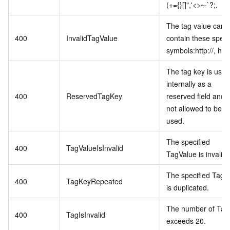
(+={}[]",'<>~·`?;.
The tag value cann
400
InvalidTagValue
contain these speci
symbols:http://, http
The tag key is used
internally as a
400
ReservedTagKey
reserved field and i
not allowed to be
used.
The specified
400
TagValueIsInvalid
TagValue is invalid.
The specified TagK
400
TagKeyRepeated
is duplicated.
The number of Tag
400
TagIsInvalid
exceeds 20.