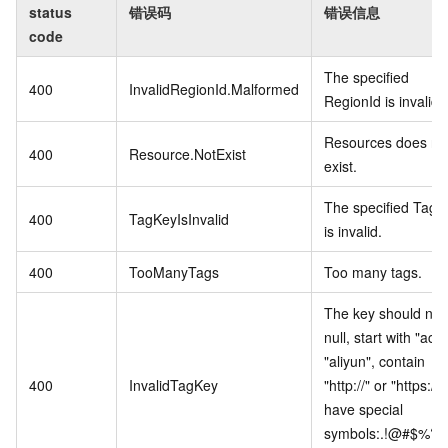
status
错误码
错误信息
code
The specified
400
InvalidRegionId.Malformed
RegionId is invalid.
Resources does no
400
Resource.NotExist
exist.
The specified TagK
400
TagKeyIsInvalid
is invalid.
400
TooManyTags
Too many tags.
The key should not
null, start with "acs:
"aliyun", contain
400
InvalidTagKey
"http://" or "https://"
have special
symbols:.!@#$%?/^