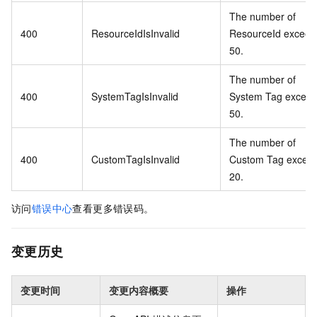
The number of
400
ResourceIdIsInvalid
ResourceId exceed
50.
The number of
400
SystemTagIsInvalid
System Tag excee
50.
The number of
400
CustomTagIsInvalid
Custom Tag excee
20.
访问
错误中心
查看更多错误码。
变更历史
变更时间
变更内容概要
操作