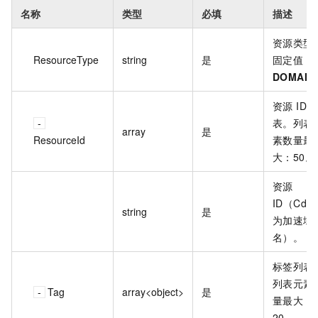
名称
类型
必填
描述
资源类型
ResourceType
string
是
固定值：
DOMAIN
资源 ID 
表。列表
array
是
ResourceId
素数量最
大：50。
资源
ID（Cdn
string
是
为加速域
名）。
标签列表
列表元素
Tag
array<object>
是
量最大：
20。