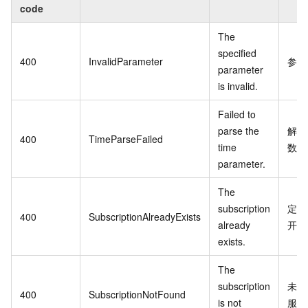
code
The
specified
400
InvalidParameter
参数
parameter
is invalid.
Failed to
parse the
解析
400
TimeParseFailed
time
数失
parameter.
The
subscription
定制
400
SubscriptionAlreadyExists
already
开通
exists.
The
subscription
未开
400
SubscriptionNotFound
is not
服务