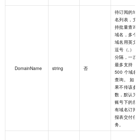
待订阅的域
名列表，支
持批量查询
域名，多个
域名用英文
逗号（,）
分隔，一次
最多支持
DomainName
string
否
500 个域名
查询。 如
果不传该参
数，默认为
账号下的所
有域名订阅
报表交付任
务。