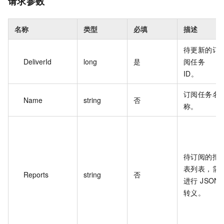
请求参数
名称
类型
必填
描述
待更新的订
DeliverId
long
是
阅任务
ID。
订阅任务名
Name
string
否
称。
待订阅的报
表列表，需
Reports
string
否
进行 JSON
转义。