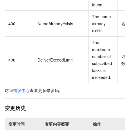
found.
The name
400
NameAlreadyExists
already
名称
exists.
The
maximum
number of
订阅
400
DeliverExceedLimit
subscribed
数已
tasks is
exceeded.
访问
错误中心
查看更多错误码。
变更历史
变更时间
变更内容概要
操作