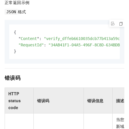
正常返回示例
格式
JSON
{

  "
Content
": 
"verify_dffeb6610035dcb77b413a59c32c*
"RequestId"
: 
"34AB41F1-04A5-496F-8C8D-634BDBE6A9
}
错误码
HTTP
status
错误码
错误信息
描述
code
当您首
新域名