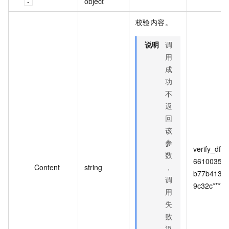
object
校验内容。
说明
调
用
成
功
不
返
回
该
参
verify_dffe
数
6610035d
Content
string
，
b77b413a
调
9c32c****
用
失
败
返