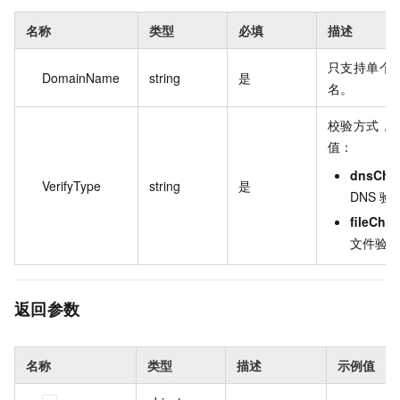
名称
类型
必填
描述
只支持单个
DomainName
string
是
名。
校验方式，
值：
dnsChe
VerifyType
string
是
DNS 验
fileChe
文件验证
返回参数
名称
类型
描述
示例值