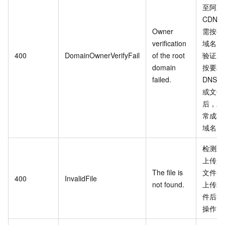
至阿里
CDN
Owner
需按要
verification
域名归
400
DomainOwnerVerifyFail
of the root
验证，
domain
按要求
failed.
DNS
或文件
后，才
常成功
域名
检测到
上传所
The file is
文件，
400
InvalidFile
not found.
上传相
件后再
操作。