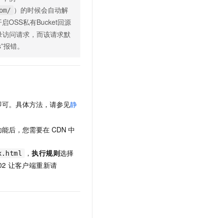
）的时候会自动解
om/
启OSS私有Bucket回源
录访问请求，而该请求默
ts”报错。
即可。具体方法，请参见
静
功能后，您需要在
CDN
中
，
执行规则
选择
x.html
02
让客户端重新请