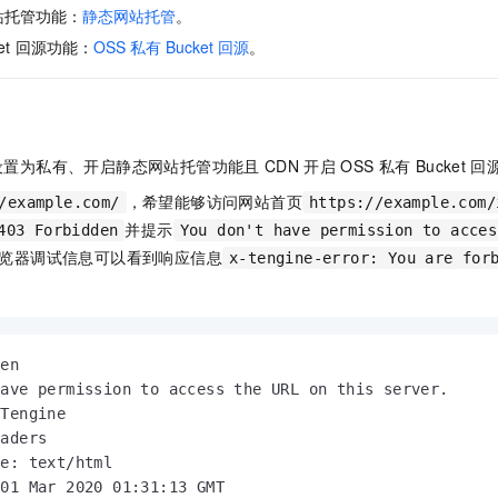
服务生态伙伴
视觉 Coding、空间感知、多模态思考等全面升级
1M上下文，专为长程任务能力而生
云工开物
企业应用
站托管功能：
静态网站托管
。
Night Plan 支持 Qwen 3.8-Max
AI 办公
NEW
Red Hat
30+ 款产品免费体验
夜间 5 折，Qwen/Meoo/TokenPlan 客户专享
AI智能应用
et
回源功能：
OSS
私有
Bucket
回源
。
科研合作
ERP
堂（旗舰版）
SUSE
智能客服
AI 应用构建
大模型原生
CRM
2个月
自动承接线索
建站小程序
Qoder
大模型服务平台百炼-应用模版
OA 办公系统
HOT
NEW
设置为私有、开启静态网站托管功能且
CDN
开启
OSS
私有
Bucket
回
面向真实软件
个人版上线、团队版降价；千问3.8-Max首发发尝鲜
丰富多元化的应用模版和解决方案
力提升
财税管理
模板建站
，希望能够访问网站首页
/example.com/
https://example.com/
万有无界
大模型服务平台百炼-智能体
400电话
定制建站
并提示
403 Forbidden
You don't have permission to acces
的模型效果
灵活可视化地构建企业级 Agent
览器调试信息可以看到响应信息
x-tengine-error: You are for
方案
广告营销
模板小程序
秒悟
人工智能平台 PAI
定制小程序
云端极速 AI 
新一代 AI 视频生成模型，深度适配广告营销等场景
AI Native 的算法工程平台，一站式完成建模、训练、推理服务部署
APP 开发
en

建站系统
ave permission to access the URL on this server.

Tengine

aders

AI 应用
10分钟微调：让0.6B模型媲美235B模型
多模态数据信
e: text/html

依托云原生高可用架构,实现Dify私有化部署
用1%尺寸在特定领域达到大模型90%以上效果
01 Mar 2020 01:31:13 GMT
