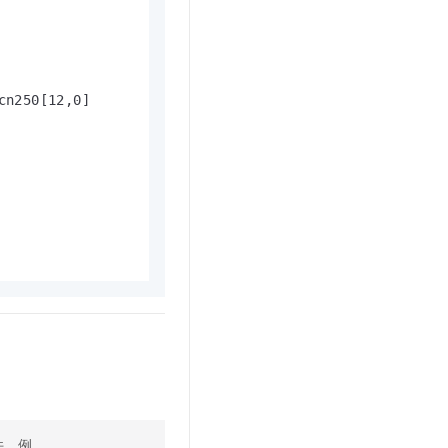
t.diy 一步搞定创意建站
构建大模型应用的安全防护体系
通过自然语言交互简化开发流程,全栈开发支持
通过阿里云安全产品对 AI 应用进行安全防护
n250[12,0]

件，例