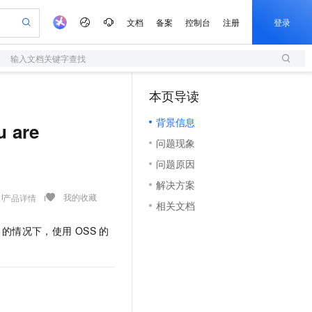
文档
备案
控制台
注册
登录
输入文档关键字查找
验
作计划
器
AI 活动
专业服务
服务伙伴合作计划
开发者社区
加入我们
服务平台百炼
阿里云 OPC 创新助力计划
本页导读
（1）
一站式生成采购清单，支持单品或批量购买
S
io：打造专属 AI 语音助手
S产品伙伴计划（繁花）
峰会
造的大模型服务与应用开发平台
轻量应用服务器
一句话生成原生可编辑精美 PPT 文稿
AI 生产力先锋
Al MaaS 服务伙伴赋能合作
域名
博文
Careers
至高可申请百万元
背景信息
性可伸缩的云计算服务
开启高性价比 AI 编程新体验
Qwen-Audio-3.0-Realtime 端到端实时语音角色扮演
输入一句话想法, 轻松生成专业的 PPT
先锋实践拓展 AI 生产力的边界
快速构建应用程序和网站，即刻迈出上云第一步
are
Token 补贴，五大权
计划
海大会
伙伴信用分合作计划
商标
问答
社会招聘
问题现象
益加速 OPC 成功
S
eek-V4-Pro
数字证书管理服务（原SSL证书）
一键部署幻兽帕鲁游戏服务器
飞天发布时刻
HOT
划
备案
电子书
校园招聘
问题原因
pSeek-V4-Pro
视频创作，一键激活电商全链路生产力
全托管，含MySQL、PostgreSQL、SQL Server、MariaDB多引擎
实现全站HTTPS，呈现可信的WEB访问
一键购买专属联机服务器，轻松开启游戏
所见，即是所愿
更多支持
划
公司注册
镜像站
解决方案
视频生成
语音识别与合成
专属 QwenPaw
短信服务
漫剧工坊：一站式动画创作平台
AI 实训营
HOT
我的收藏
产品详情
合作伙伴培训与认证
相关文档
划
上云迁移
的智能体编程平台
站生成，高效打造优质广告素材
从聊天伙伴进化为能主动干活的本地数字员工
快速生产连贯的高质量长漫剧
从基础到进阶，Agent 创客手把手教你
国内短信简单易用，安全可靠，秒级触达，全球覆盖200+国家和地区。
e-1.1-T2V
Qwen3-TTS-Flash
lScope
我要反馈
查询合作伙伴
的情况下，使用
OSS
的
畅细腻的高质量视频
离线语音合成大模型，多语言方言自适应，低延迟高稳定
n Alibaba Cloud ISV 合作
代维服务
olarDB
建企业门户网站
大数据开发治理平台 DataWorks
10 分钟搭建微信、支付宝小程序
创新加速
ope
登录合作伙伴管理后台
我要建议
站，无忧落地极速上线
以可视化方式快速构建移动和 PC 门户网站
100%兼容MySQL、PostgreSQL，兼容Oracle，支持集中和分布式
高效部署网站，快速应用到小程序
Data Agent 驱动的一站式 Data+AI 开发治理平台
e-1.1-I2V
Cosyvoice-V3-Flash
安全
畅自然，细节丰富
高表现力语音合成大模型，语音克隆听感自然
我要投诉
上云场景组合购
伴
边界网络安全防护产品
漫剧创作，剧本、分镜、视频高效生成
覆盖90%+业务场景，专享组合折扣价
2V
VPN
Fun-ASR