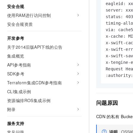
10 分钟在聊天系统中增加
eagleid: xx
安全合规
专有云
server: xxx
使用RAM进行访问控制
status: 403
timing-allo
安全合规资质
via: cache5
x-cache: MI
开发参考
x-swift-cac
关于2014旧版API下线的公告
x-swift-err
集成概览
x-swift-sav
x-tengine-e
API参考指南
Request Hea
SDK参考
:authority
Terraform集成CDN参考指南
CLI集成示例
资源编排ROS集成示例
问题原因
附录
CDN
的私有
Bucke
服务支持
说明
OSS
常见问题