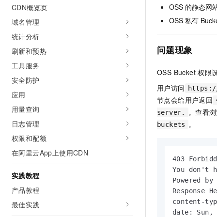
OSS
的静态网
CDN概览页
AI 产品 免费试用
网络
安全
云开发大赛
Tableau 订阅
1亿+ 大模型 tokens 和 
OSS
私有
Buck
域名管理
可观测
入门学习赛
中间件
AI空中课堂在线直播课
统计分析
140+云产品 免费试用
大模型服务
上云与迁云
问题现象
产品新客免费试用，最长1
数据库
刷新和预热
生态解决方案
千问AI平台-Token Plan
工具服务
企业出海
大模型ACA认证体验
大数据计算
OSS Bucket
权限
助力企业全员 AI 认知与能
安全防护
行业生态解决方案
政企业务
用户访问
https:/
媒体服务
千问AI平台-模型体验
应用
开发者生态解决方案
节点会给用户返回
在线体验全尺寸、多种模态
用量查询
企业服务与云通信
。查看浏
server.
AI 开发和 AI 应用解决
Happy 系列大模型
日志管理
。
buckets
域名与网站
权限和配额
终端用户计算
在阿里云App上使用CDN
403 Forbidd
Serverless
You don't h
大模型解决方案
实践教程
Powered by 
开发工具
产品教程
Response He
快速部署 Dify，高效搭建 
content-typ
最佳实践
迁移与运维管理
date: Sun, 