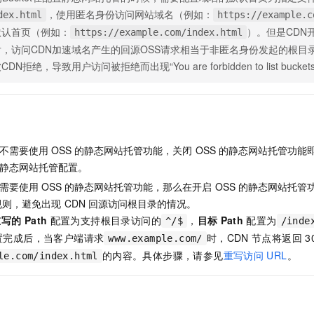
，使用匿名身份访问网站域名（例如：
dex.html
https://example.c
默认首页（例如：
）。但是CDN开
https://example.com/index.html
后，访问CDN加速域名产生的回源OSS请求相当于非匿名身份发起的根目
DN拒绝，导致用户访问被拒绝而出现“You are forbidden to list bucke
不需要使用
OSS
的静态网站托管功能，关闭
OSS
的静态网站托管功能
静态网站托管配置。
需要使用
OSS
的静态网站托管功能，那么在开启
OSS
的静态网站托管
规则，避免出现
CDN
回源访问根目录的情况。
重写的
Path
配置为支持根目录访问的
，
目标
Path
配置为
^/$
/inde
置完成后，当客户端请求
时，CDN
节点将返回
3
www.example.com/
的内容。具体步骤，请参见
重写访问
URL
。
le.com/index.html