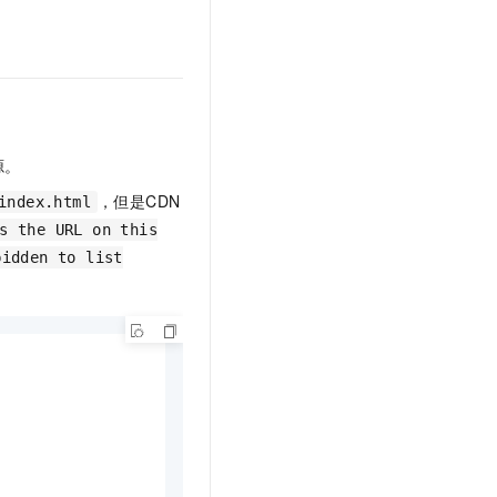
文戏情感细腻自然，动作戏激烈拳拳到肉，实现更强表演能力
支持中英文自由切换，具备更强的噪声鲁棒性
云聚AI 严选权益
SSL 证书
，一键激活高效办公新体验
精选AI产品，从模型到应用全链提效
堡垒机
AI 用量加速计划
应用
防火墙
、识别商机，让客服更高效、服务更出色。
新老同享，达量后返
千问办公
主机安全
NEW
源。
的智能体编程平台
一站式AI生产力平台
，但是CDN
AI 应用及服务市场
index.html
伶鹊
s the URL on this
企业级人与Agent协作平台，接入和调度多个数字员工
智能客服平台，对话机器人、对话分析、智能外呼
AI 应用
bidden to list
大模型服务平台百炼 - 全妙
大模型
应用创作平台
多模态内容创作工具，已接入 DeepSeek
自然语言处理
数据标注
机器学习
息提取
与 AI 智能体进行实时音视频通话
从文本、图片、视频中提取结构化的属性信息
构建支持视频理解的 AI 音视频实时通话应用