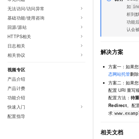
如
in
无法访问/访问异常
析到
基础功能/使用咨询
功能
回源/源站
认会被C
HTTPS相关
日志相关
解决方案
相关协议
方案一：如果您
视频专区
态网站托管
删除
产品介绍
方案二：如果您
产品计费
配置
URI
重写
配置方法：
待
功能介绍
Redirect
。配
快速入门
求
www.examp
配置指导
相关文档