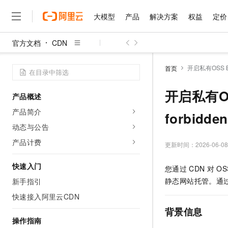
大模型
产品
解决方案
权益
定价
官方文档
CDN
大模型
产品
解决方案
权益
定价
云市场
伙伴
服务
了解阿里云
精选产品
精选解决方案
普惠上云
产品定价
精选商城
成为销售伙伴
售前咨询
为什么选择阿里云
千问AI平台
开启私有OSS Buc
首页
了解云产品的定价详情
大模型服务平台百炼
千问办公，解锁你的工作
普惠上云 官方力荐
分销伙伴
在线服务
网站建设
什么是云计算
大
大模型服务与应用平台
企业级Agent产品，直接
云服务器38元/年起，超
开启私有OS
产品概述
咨询伙伴
多端小程序
技术领先
云上成本管理
售后服务
千问大模型
Agency Agents：拥
官方推荐返现计划
大模型
产品简介
大模型
forbidden
精选产品
精选解决方案
Salesforce 国际版订阅
稳定可靠
管理和优化成本
多元化、高性能、安全可靠
推荐新用户得奖励，单订单
销售伙伴合作计划
动态与公告
自助服务
友盟天域
安全合规
人工智能与机器学习
AI
文本生成
无影云电脑
HappyHorse 打造一
云工开物
产品计费
更新时间：
2026-06-08
无影生态合作计划
在线服务
观测云
分析师报告
随时随地安全接入的云上超
高校专属算力普惠，学生认
计算
互联网应用开发
Qwen3.8-Max
HOT
Salesforce On Alibaba C
工单服务
快速入门
您通过
CDN
对
OS
智能体时代全能旗舰模型
Tuya 物联网平台阿里云
研究报告与白皮书
云解析DNS
快速拥有专属 OpenClaw
Consulting Partner 合
大数据
容器
静态网站托管。通
新手指引
免费试用
短信专区
蓝凌 OA
Qwen3.7-Plus
AI 大模型销售与服务生
快速接入阿里云CDN
现代化应用
存储
天池大赛
能看、能想、能动手的多模
云原生大数据计算服务 Max
解决方案免费试用 新老
电子合同
背景信息
面向分析的企业级SaaS模
最高领取价值200元试用
安全
网络与CDN
操作指南
AI 算法大赛
Qwen3-VL-Plus
畅捷通