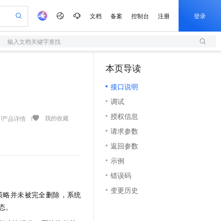
文档
备案
控制台
注册
登录
输入文档关键字查找
验
作计划
器
AI 活动
专业服务
服务伙伴合作计划
开发者社区
加入我们
服务平台百炼
阿里云 OPC 创新助力计划
本页导读
（1）
一站式生成采购清单，支持单品或批量购买
S
可编辑精美 PPT 文稿
S产品伙伴计划（繁花）
峰会
造的大模型服务与应用开发平台
轻量应用服务器
Agency Agents：拥有专属领域专家
AI 生产力先锋
Al MaaS 服务伙伴赋能合作
域名
博文
Careers
至高可申请百万元
接口说明
性可伸缩的云计算服务
 轻松生成专业的 PPT
开启高性价比 AI 编程新体验
先锋实践拓展 AI 生产力的边界
快速构建应用程序和网站，即刻迈出上云第一步
多领域专家智能体,一键组建 AI 虚拟交付团队
Token 补贴，五大权
计划
海大会
伙伴信用分合作计划
商标
问答
社会招聘
调试
益加速 OPC 成功
S
帕鲁游戏服务器
数字证书管理服务（原SSL证书）
HappyHorse 打造一站式影视创作平台
飞天发布时刻
HOT
划
备案
电子书
校园招聘
授权信息
联机服务器，轻松开启游戏
视频创作，一键激活电商全链路生产力
全托管，含MySQL、PostgreSQL、SQL Server、MariaDB多引擎
实现全站HTTPS，呈现可信的WEB访问
所见，即是所愿
可视化编排打通从文字构思到成片全链路闭环
我的收藏
产品详情
更多支持
划
公司注册
镜像站
请求参数
视频生成
语音识别与合成
 智能体与工作流应用
短信服务
漫剧工坊：一站式动画创作平台
AI 实训营
合作伙伴培训与认证
返回参数
划
上云迁移
的智能体编程平台
站生成，高效打造优质广告素材
通过阿里云百炼高效搭建AI应用,助力高效开发
快速生产连贯的高质量长漫剧
从基础到进阶，Agent 创客手把手教你
国内短信简单易用，安全可靠，秒级触达，全球覆盖200+国家和地区。
e-1.1-T2V
Qwen3-TTS-Flash
lScope
我要反馈
查询合作伙伴
示例
畅细腻的高质量视频
离线语音合成大模型，多语言方言自适应，低延迟高稳定
n Alibaba Cloud ISV 合作
代维服务
olarDB
建企业门户网站
大数据开发治理平台 DataWorks
10 分钟搭建微信、支付宝小程序
错误码
创新加速
ope
登录合作伙伴管理后台
我要建议
站，无忧落地极速上线
以可视化方式快速构建移动和 PC 门户网站
100%兼容MySQL、PostgreSQL，兼容Oracle，支持集中和分布式
高效部署网站，快速应用到小程序
Data Agent 驱动的一站式 Data+AI 开发治理平台
e-1.1-I2V
Cosyvoice-V3-Flash
变更历史
安全
策略并未被完全删除，系统
畅自然，细节丰富
高表现力语音合成大模型，语音克隆听感自然
我要投诉
上云场景组合购
伴
态。
边界网络安全防护产品
漫剧创作，剧本、分镜、视频高效生成
覆盖90%+业务场景，专享组合折扣价
2V
VPN
Fun-ASR