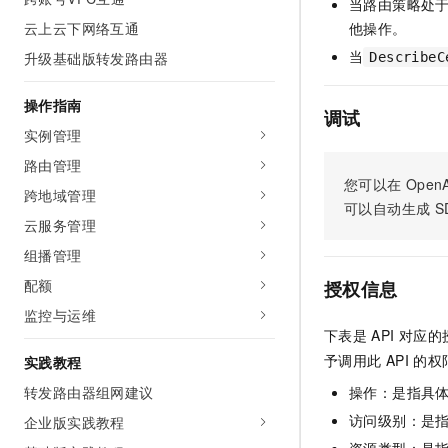
当路由策略处
AI 产品 免费试用
网络
安全
云开发大赛
云上云下网络互通
他操作。
Tableau 订阅
1亿+ 大模型 tokens 和 
当
升级基础版转发路由器
可观测
入门学习赛
DescribeC
中间件
AI空中课堂在线直播课
140+云产品 免费试用
大模型服务
上云与迁云
产品新客免费试用，最长1
数据库
操作指南
调试
生态解决方案
千问AI平台-Token Plan
实例管理
企业出海
大模型ACA认证体验
大数据计算
助力企业全员 AI 认知与能
路由管理
行业生态解决方案
政企业务
您可以在
OpenA
媒体服务
千问AI平台-模型体验
跨地域管理
开发者生态解决方案
可以自动生成
S
在线体验全尺寸、多种模态
云服务管理
企业服务与云通信
AI 开发和 AI 应用解决
Happy 系列大模型
组播管理
域名与网站
配额
授权信息
终端用户计算
监控与运维
下表是
API
对应的
Serverless
大模型解决方案
予调用此
API
的权
实践教程
开发工具
转发路由器组网建议
操作：是指具
快速部署 Dify，高效搭建 
访问级别：是指
企业版实践教程
迁移与运维管理