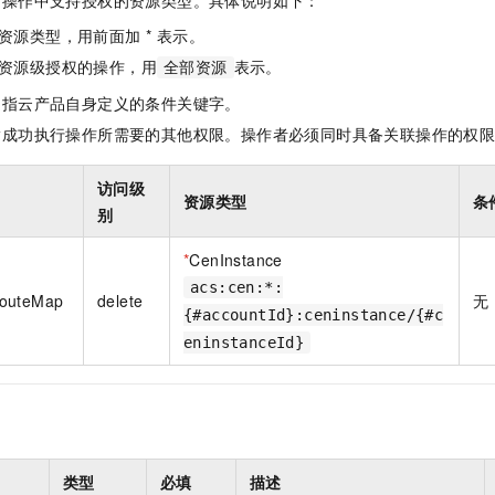
指操作中支持授权的资源类型。具体说明如下：
一个 AI 助手
即刻拥有 DeepSeek-R1 满血版
超强辅助，Bol
资源类型，用前面加 * 表示。
在企业官网、通讯软件中为客户提供 AI 客服
多种方案随心选，轻松解锁专属 DeepSeek
资源级授权的操作，用
表示。
全部资源
是指云产品自身定义的条件关键字。
指成功执行操作所需要的其他权限。操作者必须同时具备关联操作的权
访问级
资源类型
条
别
*
CenInstance
acs:cen:*:
RouteMap
delete
无
{#accountId}:ceninstance/{#c
eninstanceId}
类型
必填
描述