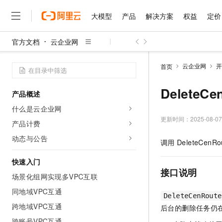
大模型
产品
解决方案
权益
定价
官方文档
云企业网
大模型
产品
解决方案
权益
定价
云市场
伙伴
服务
了解阿里云
精选产品
精选解决方案
普惠上云
产品定价
精选商城
成为销售伙伴
售前咨询
为什么选择阿里云
千问AI平台
云企业网
开
首页
了解云产品的定价详情
大模型服务平台百炼
睿译宝，AI翻译排版一
普惠上云 官方力荐
分销伙伴
在线服务
网站建设
什么是云计算
大
大模型服务与应用平台
上传文档即自动完成翻译和
云服务器38元/年起，超
DeleteC
产品概述
咨询伙伴
多端小程序
技术领先
云上成本管理
售后服务
千问大模型
GLM-5.2：长任务时代
官方推荐返现计划
大模型
什么是云企业网
大模型
精选产品
精选解决方案
Salesforce 国际版订阅
稳定可靠
管理和优化成本
多元化、高性能、安全可靠
推荐新用户得奖励，单订单
更新时间：
2025-08-07
销售伙伴合作计划
产品计费
自助服务
友盟天域
安全合规
人工智能与机器学习
AI
文本生成
无影云电脑
Hermes Agent，打造
云工开物
动态与公告
调用
DeleteCenRo
无影生态合作计划
在线服务
观测云
分析师报告
随时随地安全接入的云上超
自主进化，持久记忆，越用
高校专属算力普惠，学生认
计算
互联网应用开发
Qwen3.8-Max
HOT
Salesforce On Alibaba C
工单服务
快速入门
智能体时代全能旗舰模型
Tuya 物联网平台阿里云
研究报告与白皮书
云解析DNS
快速拥有专属 OpenClaw
Consulting Partner 合
接口说明
大数据
容器
场景化组网实现多VPC互联
免费试用
短信专区
蓝凌 OA
Qwen3.7-Plus
AI 大模型销售与服务生
同地域VPC互通
现代化应用
存储
天池大赛
能看、能想、能动手的多模
DeleteCenRoute
云原生大数据计算服务 Max
解决方案免费试用 新老
电子合同
跨地域VPC互通
后台的删除任务仍
面向分析的企业级SaaS模
最高领取价值200元试用
安全
网络与CDN
AI 算法大赛
Qwen3-VL-Plus
畅捷通
跨账号VPC互通