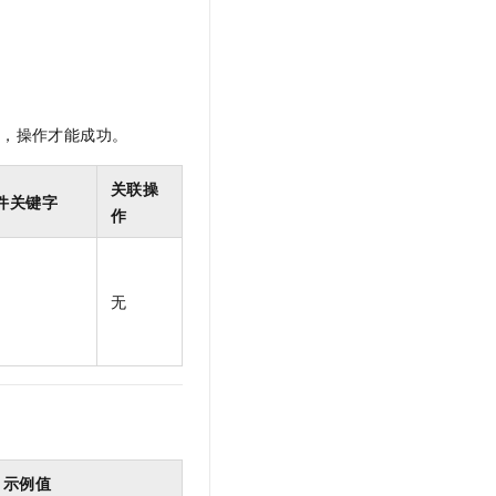
t.diy 一步搞定创意建站
构建大模型应用的安全防护体系
通过自然语言交互简化开发流程,全栈开发支持
通过阿里云安全产品对 AI 应用进行安全防护
限，操作才能成功。
关联操
件关键字
作
无
示例值