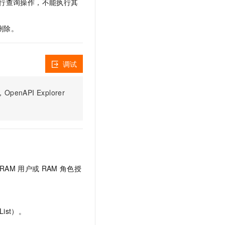
行查询操作，不能执行其
文戏情感细腻自然，动作戏激烈拳拳到肉，实现更强表演能力
支持中英文自由切换，具备更强的噪声鲁棒性
云聚AI 严选权益
SSL 证书
，一键激活高效办公新体验
精选AI产品，从模型到应用全链提效
删除。
堡垒机
AI 用量加速计划
应用
防火墙
、识别商机，让客服更高效、服务更出色。
新老同享，达量后返
调试
千问办公
主机安全
NEW
的智能体编程平台
一站式AI生产力平台
AI 应用及服务市场
PI Explorer
伶鹊
企业级人与Agent协作平台，接入和调度多个数字员工
智能客服平台，对话机器人、对话分析、智能外呼
AI 应用
大模型服务平台百炼 - 全妙
大模型
应用创作平台
多模态内容创作工具，已接入 DeepSeek
自然语言处理
RAM
用户或
RAM
角色授
数据标注
机器学习
息提取
与 AI 智能体进行实时音视频通话
从文本、图片、视频中提取结构化的属性信息
构建支持视频理解的 AI 音视频实时通话应用
ist）。