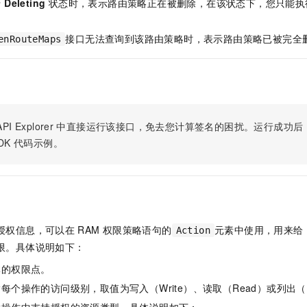
于
Deleting
状态时，表示路由策略正在被删除，在该状态下，您只能执
服务生态伙伴
视觉 Coding、空间感知、多模态思考等全面升级
1M上下文，专为长程任务能力而生
云工开物
企业应用
Night Plan 支持 Qwen 3.8-Max
AI 办公
NEW
Red Hat
30+ 款产品免费体验
夜间 5 折，Qwen/Meoo/TokenPlan 客户专享
AI智能应用
科研合作
接口无法查询到该路由策略时，表示路由策略已被完全
ERP
enRouteMaps
堂（旗舰版）
SUSE
智能客服
AI 应用构建
大模型原生
CRM
2个月
自动承接线索
建站小程序
Qoder
大模型服务平台百炼-应用模版
OA 办公系统
HOT
NEW
面向真实软件
个人版上线、团队版降价；千问3.8-Max首发发尝鲜
丰富多元化的应用模版和解决方案
力提升
财税管理
模板建站
PI Explorer
中直接运行该接口，免去您计算签名的困扰。运行成功后，OpenA
万有无界
大模型服务平台百炼-智能体
400电话
定制建站
DK
代码示例。
的模型效果
灵活可视化地构建企业级 Agent
方案
广告营销
模板小程序
秒悟
人工智能平台 PAI
定制小程序
云端极速 AI 
新一代 AI 视频生成模型，深度适配广告营销等场景
AI Native 的算法工程平台，一站式完成建模、训练、推理服务部署
APP 开发
授权信息，可以在
RAM
权限策略语句的
元素中使用，用来给
Action
建站系统
限。具体说明如下：
体的权限点。
AI 应用
10分钟微调：让0.6B模型媲美235B模型
多模态数据信
依托云原生高可用架构,实现Dify私有化部署
用1%尺寸在特定领域达到大模型90%以上效果
每个操作的访问级别，取值为写入（Write）、读取（Read）或列出（L