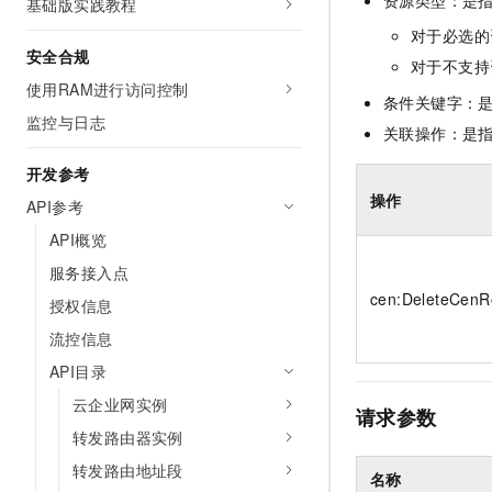
资源类型：是
基础版实践教程
10 分钟在聊天系统中增加
专有云
对于必选的
安全合规
对于不支持
使用RAM进行访问控制
条件关键字：
监控与日志
关联操作：是
开发参考
操作
API参考
API概览
服务接入点
cen:DeleteCen
授权信息
流控信息
API目录
云企业网实例
请求参数
转发路由器实例
转发路由地址段
名称