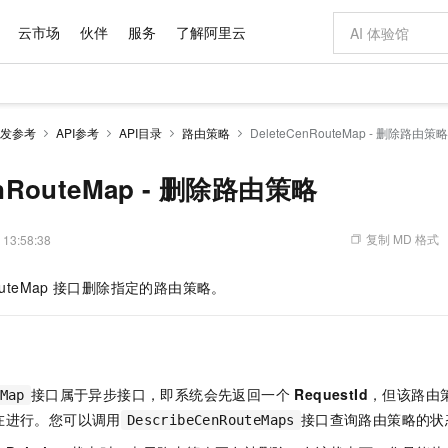
云市场
伙伴
服务
了解阿里云
AI 特惠
数据与 API
成为产品伙伴
企业增值服务
最佳实践
价格计算器
AI 场景体
基础软件
产品伙伴合
阿里云认证
市场活动
配置报价
大模型
发参考
API参考
API目录
路由策略
DeleteCenRouteMap - 删除路由策略
自助选配和估算价格
步到位
域名与网站
智启 AI 普惠权益
产品生态集成认证中心
企业支持计划
云上春晚
Qwen Audio：打造专属 AI 语音助手
千问官方 MaaS 平台，为开发者和 Agent 而生，新用户赠送 1 亿 + tokens 额度
云服务器 EC
一句话生成原生
AI Coding
阿里云Maa
2026 阿里云
为企业打
数据集
Windows
大模型认证
模型
NEW
NEW
格式还原
值低价云产品抢先购
提供智能易用的域名与建站服务
至高享 1亿+免费 tokens，加速 Al 应用落地
Qwen-Audio-3.0-Realtime 端到端实时语音角色扮演
安全可靠、弹
输入一句话想法,
智能编程，一键
enRouteMap - 删除路由策略
产品生态伙伴
专家技术服务
云上奥运之旅
弹性计算合作
阿里云中企出
手机三要素
宝塔 Linux
全部认证
价格优势
开源旗舰模型
对象存储 OSS
即刻拥有 DeepSeek-V4-Pro
阿里云 OPC 创新助力计划
云数据库 RD
一键部署幻兽
AI 电商营销
产品生态伙伴工作台
企业增值服务台
云栖战略参考
云存储合作计
云栖大会
身份实名认证
CentOS
训练营
推动算力普惠，释放技术红利
的大模型服务
最高返9万
真正可用的 1M 上下文,一次完成代码全链路开发
轻松解锁专属 DeepSeek-V4-Pro
至高百万元 Token 补贴，加速一人公司成长
稳定、安全、高性价比、高性能的云存储服务
一键购买专属
从图文生成到
复制 MD 格式
 13:58:38
云上的中国
数据库合作计
活动全景
短信
Docker
图片和
自进化智能体
人工智能平台 PAI
5 分钟轻松部署专属 QwenPaw
Token Plan 模型订阅计划
Qoder
高效搭建 AI
AI 广告创作
企业成长
大模型
NEW
HOT
信息公告
uteMap
接口删除指定的路由策略。
看见新力量
云网络合作计
OCR 文字识别
JAVA
级电脑
越聪明
证享300元代金券
一站式AI开发、训练和推理服务
Qwen3.8-Max 首发尝鲜，限时加量 10 倍，夜间低至2折
从聊天伙伴进化为能主动干活的本地数字员工
面向真实软件
图文、视频一
Kimi-K3
HappyHors
NEW
魔搭 Mode
loud
服务实践
官网公告
Kimi 最新旗舰模型，长程编程与推理利器
让文字生成流
金融模力时刻
Salesforce O
版
发票查验
全能环境
Qoder CN
Claude Code + GStack 打造工程团队
千问办公，限时限量积分加倍
云原生数据库 P
低代码高效构
AI 建站
NEW
作计划
计划
创新中心
魔搭 ModelSc
健康状态
让AI从“聊天伙伴”进化为能干活的“数字员工”
覆盖公网/内网、递归/权威、移动APP等全场景解析服务
安装技能 GStack，拥有专属 AI 工程团队
你的AI工作搭子，覆盖日常办公高频场景
基于千问大模型等，支持代码智能生成、研发智能问答
0 代码专业建
客户案例
天气预报查询
操作系统
Deepseek-v4-pro
HappyHors
态合作计划
接口属于异步接口，即系统会先返回一个
RequestId
，但该路由
态智能体模型
旗舰 MoE 大模型，百万上下文与顶尖推理能力
图生视频，流
Map
Compute
同享
容器服务 Kubernetes 版 ACK
万小智 AI 建站低至 15元/月
云防火墙
AI 短剧/漫剧
快递物流查询
WordPress
成为服务伙
高校合作
在进行。您可以调用
接口查询路由策略的状
DescribeCenRouteMaps
式云数据仓库
点，立即开启云上创新
提供一站式管理容器应用的 K8s 服务
送.CN域名，送备案服务码
云原生的云上
AI助力短剧
GLM-5.2
Wan2.7-T
Ubuntu