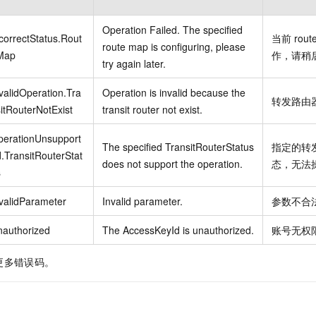
Operation Failed. The specified
correctStatus.Rout
当前
rout
route map is configuring, please
Map
作，请稍
try again later.
validOperation.Tra
Operation is invalid because the
转发路由
itRouterNotExist
transit router not exist.
perationUnsupport
The specified TransitRouterStatus
指定的转
.TransitRouterStat
does not support the operation.
态，无法
s
validParameter
Invalid parameter.
参数不合
nauthorized
The AccessKeyId is unauthorized.
账号无权
更多错误码。