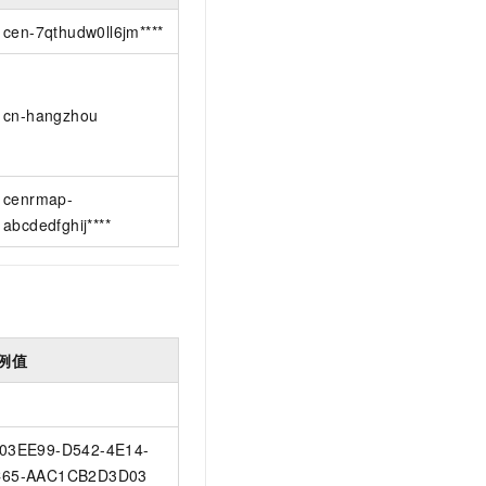
cen-7qthudw0ll6jm****
cn-hangzhou
cenrmap-
abcdedfghij****
例值
03EE99-D542-4E14-
C65-AAC1CB2D3D03