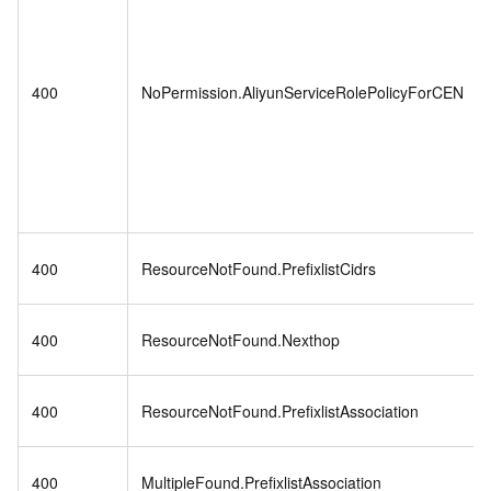
400
NoPermission.AliyunServiceRolePolicyForCEN
400
ResourceNotFound.PrefixlistCidrs
400
ResourceNotFound.Nexthop
400
ResourceNotFound.PrefixlistAssociation
400
MultipleFound.PrefixlistAssociation