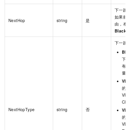
下一跳连
如果前
NextHop
string
是
由，本
BlackH
下一跳
Bla
下
有
量
VP
的
VPC
Cl
NextHopType
string
否
VB
的
VBR