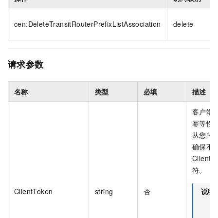
cen:DeleteTransitRouterPrefixListAssociation
delete
请求参数
名称
类型
必填
描述
客户端 
幂等性
从您的
确保不
Client
符。
ClientToken
string
否
说明