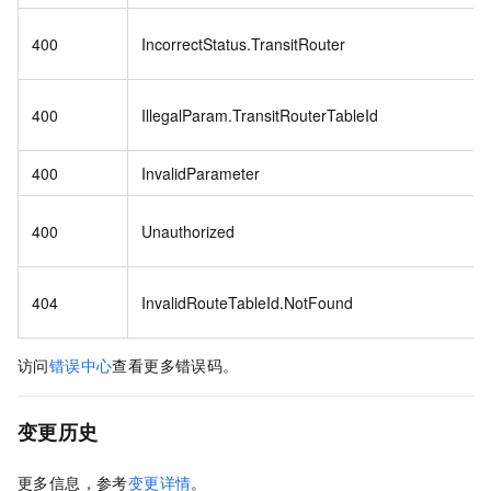
400
IncorrectStatus.TransitRouter
400
IllegalParam.TransitRouterTableId
400
InvalidParameter
400
Unauthorized
404
InvalidRouteTableId.NotFound
访问
错误中心
查看更多错误码。
变更历史
更多信息，参考
变更详情
。