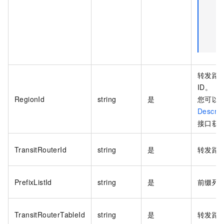
转发路
ID。
RegionId
string
是
您可以
Describ
接口获取
TransitRouterId
string
是
转发路由
PrefixListId
string
是
前缀列表
TransitRouterTableId
string
是
转发路由