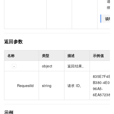
请
绑
说明
返回参数
名称
类型
描述
示例值
object
返回结果。
835E7F4B-
B380-4E0F-
RequestId
string
请求 ID。
96A5-
6EA572388
示例