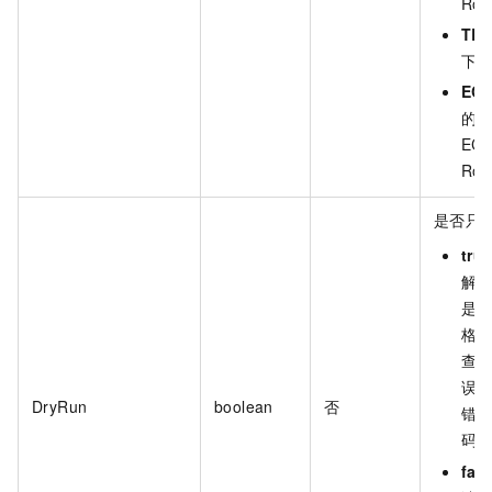
Ro
TR
下
EC
的
ECR
Ro
是否只
tru
解
是
格
查
误
DryRun
boolean
否
错
码
fals