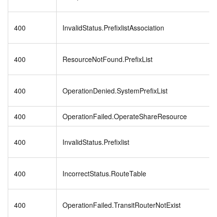
400
InvalidStatus.PrefixlistAssociation
400
ResourceNotFound.PrefixList
400
OperationDenied.SystemPrefixList
400
OperationFailed.OperateShareResource
400
InvalidStatus.Prefixlist
400
IncorrectStatus.RouteTable
400
OperationFailed.TransitRouterNotExist