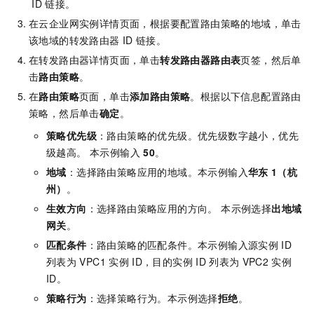
ID
链接。
在云企业网实例详情页面，根据要配置路由策略的地域，单击
该地域的转发路由器
ID
链接。
在转发路由器详情页面，单击
转发路由器路由表
页签，然后单
击
路由策略
。
在
路由策略
页面，单击
添加路由策略
。根据以下信息配置路由
策略，然后单击
确定
。
策略优先级
：路由策略的优先级。优先级数字越小，优先
级越高。 本示例输入
50
。
地域
：选择路由策略应用的地域。本示例输入
华东
1（杭
州）
。
生效方向
：选择路由策略应用的方向。 本示例选择
出地域
网关
。
匹配条件
：路由策略的匹配条件。本示例输入源实例
ID
列表为
VPC1
实例
ID，目的实例
ID
列表为
VPC2
实例
ID。
策略行为
：选择策略行为。本示例选择
拒绝
。