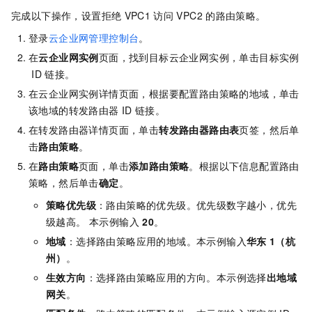
完成以下操作，设置拒绝
VPC1
访问
VPC2
的路由策略。
登录
云企业网管理控制台
。
在
云企业网实例
页面，找到目标云企业网实例，单击目标实例
ID
链接。
在云企业网实例详情页面，根据要配置路由策略的地域，单击
该地域的转发路由器
ID
链接。
在转发路由器详情页面，单击
转发路由器路由表
页签，然后单
击
路由策略
。
在
路由策略
页面，单击
添加路由策略
。根据以下信息配置路由
策略，然后单击
确定
。
策略优先级
：路由策略的优先级。优先级数字越小，优先
级越高。 本示例输入
20
。
地域
：选择路由策略应用的地域。本示例输入
华东
1（杭
州）
。
生效方向
：选择路由策略应用的方向。本示例选择
出地域
网关
。