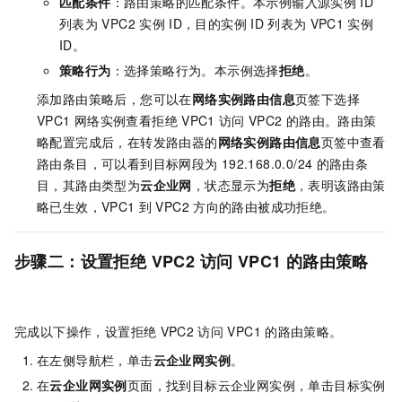
匹配条件
：路由策略的匹配条件。本示例输入源实例
ID
列表为
VPC2
实例
ID，目的实例
ID
列表为
VPC1
实例
ID。
策略行为
：选择策略行为。本示例选择
拒绝
。
添加路由策略后，您可以在
网络实例路由信息
页签下选择
VPC1
网络实例查看拒绝
VPC1
访问
VPC2
的路由。路由策
略配置完成后，在转发路由器的
网络实例路由信息
页签中查看
路由条目，可以看到目标网段为
192.168.0.0/24
的路由条
目，其路由类型为
云企业网
，状态显示为
拒绝
，表明该路由策
略已生效，VPC1
到
VPC2
方向的路由被成功拒绝。
步骤二：设置拒绝
VPC2
访问
VPC1
的路由策略
完成以下操作，设置拒绝
VPC2
访问
VPC1
的路由策略。
在左侧导航栏，单击
云企业网实例
。
在
云企业网实例
页面，找到目标云企业网实例，单击目标实例