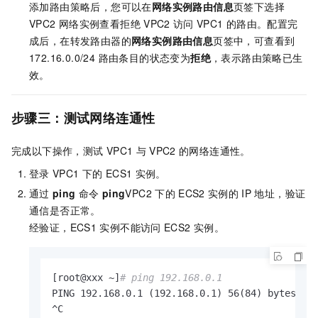
添加路由策略后，您可以在
网络实例路由信息
页签下选择
VPC2
网络实例查看拒绝
VPC2
访问
VPC1
的路由。配置完
成后，在转发路由器的
网络实例路由信息
页签中，可查看到
172.16.0.0/24 路由条目的状态变为
拒绝
，表示路由策略已生
效。
步骤三：测试网络连通性
完成以下操作，测试
VPC1
与
VPC2
的网络连通性。
登录
VPC1
下的
ECS1
实例。
通过
ping
命令
ping
VPC2
下的
ECS2
实例的
IP
地址，验证
通信是否正常。
经验证，ECS1
实例不能访问
ECS2
实例。
[root@xxx ~]
# ping 192.168.0.1
PING 192.168.0.1 (192.168.0.1) 56(84) bytes of 
^C
