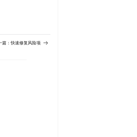
t.diy 一步搞定创意建站
构建大模型应用的安全防护体系
通过自然语言交互简化开发流程,全栈开发支持
通过阿里云安全产品对 AI 应用进行安全防护
一篇：
快速修复风险项