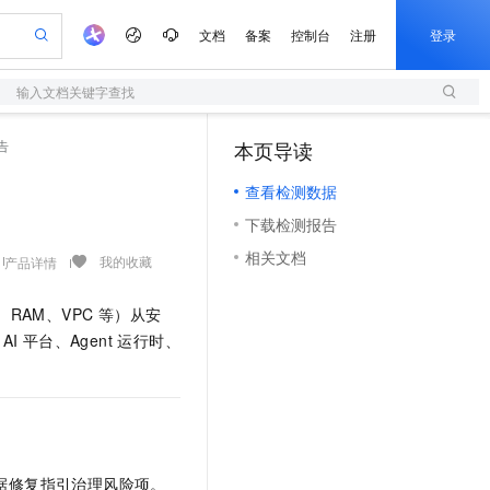
文档
备案
控制台
注册
登录
输入文档关键字查找
验
作计划
器
AI 活动
专业服务
服务伙伴合作计划
开发者社区
加入我们
服务平台百炼
阿里云 OPC 创新助力计划
告
本页导读
（1）
一站式生成采购清单，支持单品或批量购买
S
io：打造专属 AI 语音助手
S产品伙伴计划（繁花）
峰会
造的大模型服务与应用开发平台
轻量应用服务器
一句话生成原生可编辑精美 PPT 文稿
AI 生产力先锋
Al MaaS 服务伙伴赋能合作
域名
博文
Careers
至高可申请百万元
查看检测数据
性可伸缩的云计算服务
开启高性价比 AI 编程新体验
Qwen-Audio-3.0-Realtime 端到端实时语音角色扮演
输入一句话想法, 轻松生成专业的 PPT
先锋实践拓展 AI 生产力的边界
快速构建应用程序和网站，即刻迈出上云第一步
Token 补贴，五大权
计划
海大会
伙伴信用分合作计划
商标
问答
社会招聘
下载检测报告
益加速 OPC 成功
S
eek-V4-Pro
数字证书管理服务（原SSL证书）
一键部署幻兽帕鲁游戏服务器
飞天发布时刻
HOT
划
备案
电子书
校园招聘
相关文档
pSeek-V4-Pro
视频创作，一键激活电商全链路生产力
全托管，含MySQL、PostgreSQL、SQL Server、MariaDB多引擎
实现全站HTTPS，呈现可信的WEB访问
一键购买专属联机服务器，轻松开启游戏
所见，即是所愿
我的收藏
产品详情
更多支持
划
公司注册
镜像站
视频生成
语音识别与合成
专属 QwenPaw
短信服务
漫剧工坊：一站式动画创作平台
AI 实训营
HOT
、RAM、VPC 等）从安
合作伙伴培训与认证
划
上云迁移
的智能体编程平台
站生成，高效打造优质广告素材
从聊天伙伴进化为能主动干活的本地数字员工
快速生产连贯的高质量长漫剧
从基础到进阶，Agent 创客手把手教你
国内短信简单易用，安全可靠，秒级触达，全球覆盖200+国家和地区。
e-1.1-T2V
Qwen3-TTS-Flash
AI 平台、Agent 运行时、
lScope
我要反馈
查询合作伙伴
畅细腻的高质量视频
离线语音合成大模型，多语言方言自适应，低延迟高稳定
n Alibaba Cloud ISV 合作
代维服务
olarDB
建企业门户网站
大数据开发治理平台 DataWorks
10 分钟搭建微信、支付宝小程序
创新加速
ope
登录合作伙伴管理后台
我要建议
站，无忧落地极速上线
以可视化方式快速构建移动和 PC 门户网站
100%兼容MySQL、PostgreSQL，兼容Oracle，支持集中和分布式
高效部署网站，快速应用到小程序
Data Agent 驱动的一站式 Data+AI 开发治理平台
e-1.1-I2V
Cosyvoice-V3-Flash
安全
畅自然，细节丰富
高表现力语音合成大模型，语音克隆听感自然
我要投诉
上云场景组合购
伴
边界网络安全防护产品
漫剧创作，剧本、分镜、视频高效生成
覆盖90%+业务场景，专享组合折扣价
2V
VPN
Fun-ASR
据修复指引治理风险项。