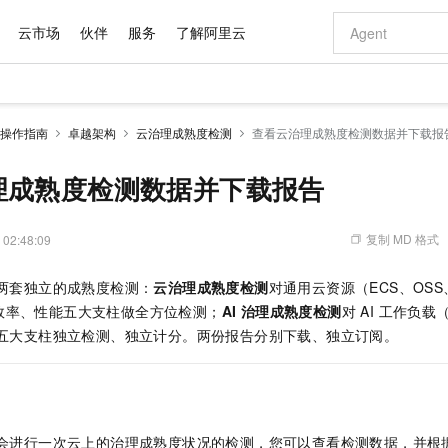
云市场
伙伴
服务
了解阿里云
AI 特惠
数据与 API
成为产品伙伴
企业增值服务
最佳实践
价格计算器
AI 场景体
基础软件
产品伙伴合
阿里云认证
市场活动
配置报价
大模型
操作指南
卓越架构
云治理成熟度检测
查看云治理成熟度检测数据并下载报
自助选配和估算价格
新方式
域名与网站
睿译宝，AI翻译排版一步到位
智启 AI 普惠权益
产品生态集成认证中心
企业支持计划
云上春晚
千问官方 MaaS 平台，为开发者和 Agent 而生，新用户赠送 1 亿 + tokens 额度
云服务器 EC
Qwen Aud
AI Coding
阿里云Maa
2026 阿里云
为企业打
数据集
Windows
大模型认证
模型
NEW
NEW
交付可用成果
值低价云产品抢先购
提供智能易用的域名与建站服务
上传文档即自动完成翻译和格式还原
至高享 1亿+免费 tokens，加速 Al 应用落地
安全可靠、弹
智能编程，一键
理成熟度检测数据并下载报告
产品生态伙伴
专家技术服务
云上奥运之旅
弹性计算合作
阿里云中企出
手机三要素
宝塔 Linux
全部认证
价格优势
有专属领域专家
对象存储 OSS
GLM-5.2：长任务时代开源旗舰模型
阿里云 OPC 创新助力计划
云数据库 RD
即刻拥有 DeepS
AI 电商营销
产品生态伙伴工作台
企业增值服务台
云栖战略参考
云存储合作计
云栖大会
身份实名认证
CentOS
训练营
推动算力普惠，释放技术红利
的大模型服务
最高返9万
多领域专家智能体,一键组建 AI 虚拟交付团队
至高百万元 Token 补贴，加速一人公司成长
稳定、安全、高性价比、高性能的云存储服务
真正可用的 1M 上下文,一次完成代码全链路开发
轻松解锁专属 Dee
从图文生成到
复制 MD 格式
 02:48:09
云上的中国
数据库合作计
活动全景
短信
Docker
图片和
站式影视创作平台
人工智能平台 PAI
Hermes Agent，打造自进化智能体
Token Plan 模型订阅计划
Qoder
5 分钟轻松部署
AI 广告创作
企业成长
大模型
NEW
信息公告
供两套独立的成熟度检测：
云治理成熟度检测
对通用云资源（ECS、OSS
看见新力量
云网络合作计
OCR 文字识别
JAVA
级电脑
证享300元代金券
可视化编排打通从文字构思到成片全链路闭环
一站式AI开发、训练和推理服务
自主进化，持久记忆，越用越聪明
Qwen3.8-Max 首发尝鲜，限时加量 10 倍，夜间低至2折
面向真实软件
图文、视频一
Kimi-K3
HappyHors
效率、性能五大支柱做全方位检测；
AI 治理成熟度检测
对 AI 工作负载（
NEW
魔搭 Mode
loud
服务实践
官网公告
Kimi 最新旗舰模型，长程编程与推理利器
让文字生成流
金融模力时刻
Salesforce O
版
同五大支柱独立检测、独立计分。两份报告分别下载、独立订阅。
发票查验
全能环境
Qoder CN
Claude Code + GStack 打造工程团队
千问办公，限时限量积分加倍
云原生数据库 P
低代码高效构
AI 建站
NEW
作计划
计划
创新中心
魔搭 ModelSc
健康状态
让AI从“聊天伙伴”进化为能干活的“数字员工”
覆盖公网/内网、递归/权威、移动APP等全场景解析服务
安装技能 GStack，拥有专属 AI 工程团队
你的AI工作搭子，覆盖日常办公高频场景
基于千问大模型等，支持代码智能生成、研发智能问答
0 代码专业建
客户案例
天气预报查询
操作系统
Deepseek-v4-pro
HappyHors
态合作计划
态智能体模型
旗舰 MoE 大模型，百万上下文与顶尖推理能力
图生视频，流
Compute
同享
容器服务 Kubernetes 版 ACK
万小智 AI 建站低至 15元/月
云防火墙
AI 短剧/漫剧
快递物流查询
WordPress
成为服务伙
高校合作
式云数据仓库
点，立即开启云上创新
提供一站式管理容器应用的 K8s 服务
送.CN域名，送备案服务码
云原生的云上
AI助力短剧
GLM-5.2
Wan2.7-T
每天会进行一次云上的治理成熟度状况的检测，您可以查看检测数据，并根
Ubuntu