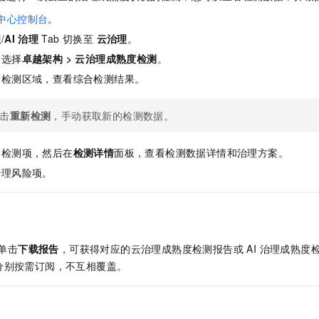
服务生态伙伴
视觉 Coding、空间感知、多模态思考等全面升级
1M上下文，专为长程任务能力而生
云工开物
企业应用
Night Plan 支持 Qwen 3.8-Max
AI 办公
NEW
理中心控制台
。
Red Hat
30+ 款产品免费体验
夜间 5 折，Qwen/Meoo/TokenPlan 客户专享
AI智能应用
科研合作
理
/
AI 治理
Tab 切换至
云治理
。
ERP
堂（旗舰版）
SUSE
智能客服
，选择
卓越架构
>
云治理成熟度检测
。
AI 应用构建
大模型原生
CRM
2个月
自动承接线索
度检测区域，查看综合检测结果。
建站小程序
Qoder
大模型服务平台百炼-应用模版
OA 办公系统
HOT
NEW
面向真实软件
个人版上线、团队版降价；千问3.8-Max首发发尝鲜
丰富多元化的应用模版和解决方案
击
重新检测
，手动获取新的检测数据。
力提升
财税管理
模板建站
万有无界
大模型服务平台百炼-智能体
400电话
定制建站
的检测项，然后在
检测详情
面板，查看检测数据详情和治理方案。
的模型效果
灵活可视化地构建企业级 Agent
方案
广告营销
模板小程序
治理风险项。
秒悟
人工智能平台 PAI
定制小程序
云端极速 AI 
新一代 AI 视频生成模型，深度适配广告营销等场景
AI Native 的算法工程平台，一站式完成建模、训练、推理服务部署
APP 开发
建站系统
别单击
下载报告
，可获得对应的云治理成熟度检测报告或 AI 治理成熟度检测报
分别按需订阅，不互相覆盖。
AI 应用
10分钟微调：让0.6B模型媲美235B模型
多模态数据信
依托云原生高可用架构,实现Dify私有化部署
用1%尺寸在特定领域达到大模型90%以上效果