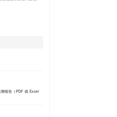
文戏情感细腻自然，动作戏激烈拳拳到肉，实现更强表演能力
支持中英文自由切换，具备更强的噪声鲁棒性
云聚AI 严选权益
SSL 证书
，一键激活高效办公新体验
精选AI产品，从模型到应用全链提效
堡垒机
AI 用量加速计划
应用
防火墙
、识别商机，让客服更高效、服务更出色。
新老同享，达量后返
千问办公
主机安全
NEW
的智能体编程平台
一站式AI生产力平台
AI 应用及服务市场
伶鹊
企业级人与Agent协作平台，接入和调度多个数字员工
智能客服平台，对话机器人、对话分析、智能外呼
AI 应用
大模型服务平台百炼 - 全妙
大模型
应用创作平台
多模态内容创作工具，已接入 DeepSeek
自然语言处理
数据标注
告（PDF 或 Excel
机器学习
息提取
与 AI 智能体进行实时音视频通话
从文本、图片、视频中提取结构化的属性信息
构建支持视频理解的 AI 音视频实时通话应用