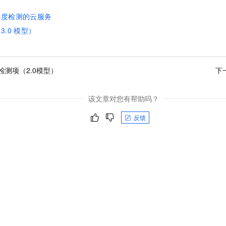
一个 AI 助手
即刻拥有 DeepSeek-R1 满血版
超强辅助，Bol
熟度检测的云服务
在企业官网、通讯软件中为客户提供 AI 客服
多种方案随心选，轻松解锁专属 DeepSeek
.0
模型）
检测项（2.0模型）
下
该文章对您有帮助吗？
反馈