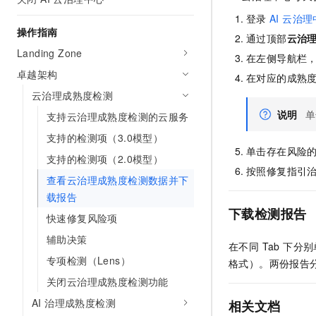
AI 产品 免费试用
网络
安全
云开发大赛
登录
AI 云治
Tableau 订阅
1亿+ 大模型 tokens 和 
操作指南
通过顶部
云治
可观测
入门学习赛
中间件
AI空中课堂在线直播课
Landing Zone
140+云产品 免费试用
在左侧导航栏
大模型服务
上云与迁云
产品新客免费试用，最长1
数据库
卓越架构
在对应的成熟
生态解决方案
千问AI平台-Token Plan
云治理成熟度检测
企业出海
大模型ACA认证体验
大数据计算
说明
单
助力企业全员 AI 认知与能
支持云治理成熟度检测的云服务
行业生态解决方案
政企业务
媒体服务
千问AI平台-模型体验
支持的检测项（3.0模型）
开发者生态解决方案
单击存在风险
在线体验全尺寸、多种模态
支持的检测项（2.0模型）
企业服务与云通信
AI 开发和 AI 应用解决
按照修复指引
Happy 系列大模型
查看云治理成熟度检测数据并下
域名与网站
载报告
下载检测报告
终端用户计算
快速修复风险项
辅助决策
Serverless
在不同 Tab 下分
大模型解决方案
专项检测（Lens）
格式）。两份报告
开发工具
快速部署 Dify，高效搭建 
关闭云治理成熟度检测功能
迁移与运维管理
AI 治理成熟度检测
相关文档