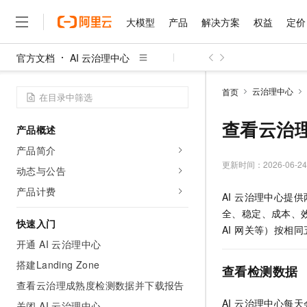
大模型
产品
解决方案
权益
定价
官方文档
AI 云治理中心
大模型
产品
解决方案
权益
定价
云市场
伙伴
服务
了解阿里云
精选产品
精选解决方案
普惠上云
产品定价
精选商城
成为销售伙伴
售前咨询
为什么选择阿里云
千问AI平台
云治理中心
首页
了解云产品的定价详情
大模型服务平台百炼
千问办公，解锁你的工作
普惠上云 官方力荐
分销伙伴
在线服务
网站建设
什么是云计算
大
大模型服务与应用平台
企业级Agent产品，直接
云服务器38元/年起，超
查看云治
产品概述
咨询伙伴
多端小程序
技术领先
云上成本管理
售后服务
千问大模型
Agency Agents：拥
官方推荐返现计划
大模型
产品简介
大模型
精选产品
精选解决方案
Salesforce 国际版订阅
稳定可靠
管理和优化成本
多元化、高性能、安全可靠
推荐新用户得奖励，单订单
更新时间：
2026-06-24
销售伙伴合作计划
动态与公告
自助服务
友盟天域
安全合规
人工智能与机器学习
AI
文本生成
无影云电脑
HappyHorse 打造一
云工开物
产品计费
AI 云治理中心提
无影生态合作计划
在线服务
观测云
分析师报告
随时随地安全接入的云上超
高校专属算力普惠，学生认
计算
互联网应用开发
Qwen3.8-Max
全、稳定、成本、
HOT
Salesforce On Alibaba C
工单服务
快速入门
智能体时代全能旗舰模型
Tuya 物联网平台阿里云
研究报告与白皮书
AI 网关等）按相
云解析DNS
快速拥有专属 OpenClaw
Consulting Partner 合
大数据
容器
开通 AI 云治理中心
免费试用
短信专区
蓝凌 OA
Qwen3.7-Plus
AI 大模型销售与服务生
搭建Landing Zone
现代化应用
存储
天池大赛
查看检测数据
能看、能想、能动手的多模
云原生大数据计算服务 Max
解决方案免费试用 新老
电子合同
查看云治理成熟度检测数据并下载报告
面向分析的企业级SaaS模
最高领取价值200元试用
安全
网络与CDN
AI 算法大赛
Qwen3-VL-Plus
AI 云治理中心
畅捷通
关闭 AI 云治理中心