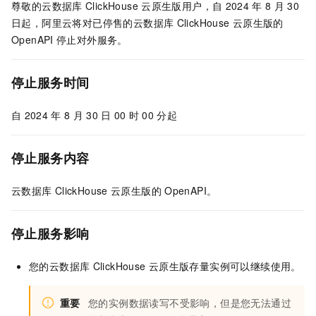
尊敬的云数据库
ClickHouse
云原生版用户，自
2024
年
8
月
30
日起，阿里云将对已停售的云数据库
ClickHouse
云原生版的
OpenAPI
停止对外服务。
停止服务时间
自
2024
年
8
月
30
日
00
时
00
分起
停止服务内容
云数据库
ClickHouse
云原生版的
OpenAPI。
停止服务
影响
您的云数据库
ClickHouse
云原生版存量实例可以继续使用。
重要
您的实例数据读写不受影响，但是您无法通过