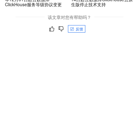
ClickHouse服务等级协议变更
生版停止技术支持
该文章对您有帮助吗？
反馈