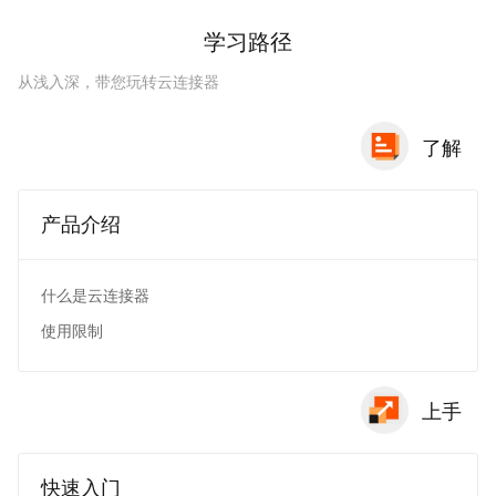
学习路径
从浅入深，带您玩转云连接器
了解
产品介绍
什么是云连接器
使用限制
上手
快速入门