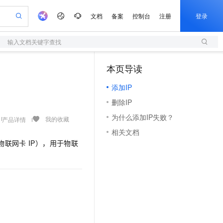
文档
备案
控制台
注册
登录
输入文档关键字查找
验
作计划
器
AI 活动
专业服务
服务伙伴合作计划
开发者社区
加入我们
服务平台百炼
阿里云 OPC 创新助力计划
本页导读
（0）
一站式生成采购清单，支持单品或批量购买
S
可编辑精美 PPT 文稿
S产品伙伴计划（繁花）
峰会
造的大模型服务与应用开发平台
轻量应用服务器
Agency Agents：拥有专属领域专家
AI 生产力先锋
Al MaaS 服务伙伴赋能合作
域名
博文
Careers
至高可申请百万元
添加IP
性可伸缩的云计算服务
 轻松生成专业的 PPT
开启高性价比 AI 编程新体验
先锋实践拓展 AI 生产力的边界
快速构建应用程序和网站，即刻迈出上云第一步
多领域专家智能体,一键组建 AI 虚拟交付团队
Token 补贴，五大权
计划
海大会
伙伴信用分合作计划
商标
问答
社会招聘
删除IP
益加速 OPC 成功
S
帕鲁游戏服务器
数字证书管理服务（原SSL证书）
HappyHorse 打造一站式影视创作平台
飞天发布时刻
HOT
划
备案
电子书
校园招聘
为什么添加IP失败？
联机服务器，轻松开启游戏
视频创作，一键激活电商全链路生产力
全托管，含MySQL、PostgreSQL、SQL Server、MariaDB多引擎
实现全站 HTTPS，呈现可信的 Web 访问
所见，即是所愿
可视化编排打通从文字构思到成片全链路闭环
我的收藏
产品详情
更多支持
划
公司注册
镜像站
相关文档
视频生成
语音识别与合成
 智能体与工作流应用
短信服务
漫剧工坊：一站式动画创作平台
AI 实训营
物联网卡
IP），用于物联
合作伙伴培训与认证
划
上云迁移
的智能体编程平台
站生成，高效打造优质广告素材
通过阿里云百炼高效搭建AI应用,助力高效开发
快速生产连贯的高质量长漫剧
从基础到进阶，Agent 创客手把手教你
国内短信简单易用，安全可靠，秒级触达，全球覆盖200+国家和地区。
e-1.1-T2V
Qwen3-TTS-Flash
lScope
我要反馈
查询合作伙伴
畅细腻的高质量视频
离线语音合成大模型，多语言方言自适应，低延迟高稳定
n Alibaba Cloud ISV 合作
代维服务
olarDB
建企业门户网站
大数据开发治理平台 DataWorks
10 分钟搭建微信、支付宝小程序
创新加速
ope
登录合作伙伴管理后台
我要建议
站，无忧落地极速上线
以可视化方式快速构建移动和 PC 门户网站
100%兼容MySQL、PostgreSQL，兼容Oracle，支持集中和分布式
高效部署网站，快速应用到小程序
Data Agent 驱动的一站式 Data+AI 开发治理平台
e-1.1-I2V
Cosyvoice-V3-Flash
安全
畅自然，细节丰富
高表现力语音合成大模型，语音克隆听感自然
我要投诉
上云场景组合购
伴
边界网络安全防护产品
漫剧创作，剧本、分镜、视频高效生成
覆盖90%+业务场景，专享组合折扣价
2V
VPN
Fun-ASR