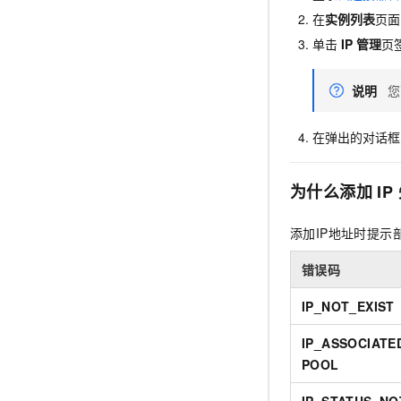
10 分钟在聊天系统中增加
专有云
在
实例列表
页面
单击
IP
管理
页
说明
您
在弹出的对话框
为什么添加
IP
添加IP地址时提示
错误码
IP_NOT_EXIST
IP_ASSOCIAT
POOL