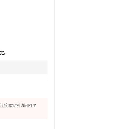
文戏情感细腻自然，动作戏激烈拳拳到肉，实现更强表演能力
支持中英文自由切换，具备更强的噪声鲁棒性
云聚AI 严选权益
SSL 证书
，一键激活高效办公新体验
精选AI产品，从模型到应用全链提效
堡垒机
AI 用量加速计划
应用
防火墙
、识别商机，让客服更高效、服务更出色。
新老同享，达量后返
千问办公
主机安全
NEW
的智能体编程平台
一站式AI生产力平台
定
。
AI 应用及服务市场
伶鹊
企业级人与Agent协作平台，接入和调度多个数字员工
智能客服平台，对话机器人、对话分析、智能外呼
AI 应用
大模型服务平台百炼 - 全妙
大模型
应用创作平台
多模态内容创作工具，已接入 DeepSeek
自然语言处理
数据标注
云连接器实例访问阿里
机器学习
息提取
与 AI 智能体进行实时音视频通话
从文本、图片、视频中提取结构化的属性信息
构建支持视频理解的 AI 音视频实时通话应用