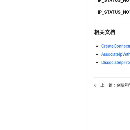
IP_STATUS_NO
IP_STATUS_NO
相关文档
CreateConnect
AssociateIpWit
DissociateIpFr
上一篇：
创建和