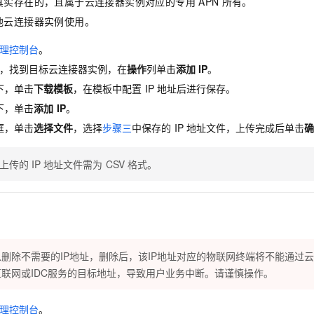
真实存在的，且属于云连接器实例对应的专用
APN
所有。
服务生态伙伴
视觉 Coding、空间感知、多模态思考等全面升级
1M上下文，专为长程任务能力而生
云工开物
企业应用
Night Plan 支持 Qwen 3.8-Max
AI 办公
NEW
他云连接器实例使用。
Red Hat
30+ 款产品免费体验
夜间 5 折，Qwen/Meoo/TokenPlan 客户专享
AI智能应用
科研合作
ERP
堂（旗舰版）
SUSE
理控制台
。
智能客服
AI 应用构建
大模型原生
CRM
，找到目标云连接器实例，在
操作
列单击
添加
IP
。
2个月
自动承接线索
建站小程序
下，单击
下载模板
，在模板中配置
IP
地址后进行保存。
Qoder
大模型服务平台百炼-应用模版
OA 办公系统
HOT
NEW
面向真实软件
个人版上线、团队版降价；千问3.8-Max首发发尝鲜
丰富多元化的应用模版和解决方案
下，单击
添加
IP
。
力提升
财税管理
模板建站
框，单击
选择文件
，选择
步骤三
中保存的
IP
地址文件，上传完成后单击
确
万有无界
大模型服务平台百炼-智能体
400电话
定制建站
的模型效果
灵活可视化地构建企业级 Agent
上传的
IP
地址文件需为
CSV
格式。
方案
广告营销
模板小程序
秒悟
人工智能平台 PAI
定制小程序
云端极速 AI 
新一代 AI 视频生成模型，深度适配广告营销等场景
AI Native 的算法工程平台，一站式完成建模、训练、推理服务部署
APP 开发
建站系统
以删除不需要的IP地址，删除后，该IP地址对应的物联网终端将不能通过
互联网或IDC服务的目标地址，导致用户业务中断。请谨慎操作。
AI 应用
10分钟微调：让0.6B模型媲美235B模型
多模态数据信
依托云原生高可用架构,实现Dify私有化部署
用1%尺寸在特定领域达到大模型90%以上效果
理控制台
。