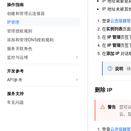
IP
地址需要是
操作指南
AI 产品 免费试用
网络
安全
云开发大赛
IP
地址未被其
Tableau 订阅
1亿+ 大模型 tokens 和 
创建和管理云连接器
可观测
入门学习赛
中间件
AI空中课堂在线直播课
登录
云连接器管
IP管理
140+云产品 免费试用
大模型服务
上云与迁云
在
实例列表
页面
产品新客免费试用，最长1
数据库
管理授权规则
生态解决方案
在
IP
管理
页签
千问AI平台-Token Plan
添加和管理DNS授权规则
企业出海
大模型ACA认证体验
大数据计算
在
IP
管理
页签
助力企业全员 AI 认知与能
服务关联角色
行业生态解决方案
政企业务
在
添加
IP
对话
媒体服务
千问AI平台-模型体验
监控与运维
开发者生态解决方案
在线体验全尺寸、多种模态
企业服务与云通信
说明
待
AI 开发和 AI 应用解决
开发参考
Happy 系列大模型
域名与网站
API参考
删除
IP
终端用户计算
服务支持
Serverless
常见问题
大模型解决方案
警告
您可
开发工具
云、
快速部署 Dify，高效搭建 
迁移与运维管理
登录
云连接器管