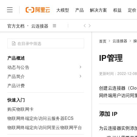
大模型
产品
解决方案
权益
定价
官方文档
云连接器
大模型
产品
解决方案
权益
定价
云市场
伙伴
服务
了解阿里云
精选产品
精选解决方案
普惠上云
产品定价
精选商城
成为销售伙伴
售前咨询
为什么选择阿里云
千问AI平台
云连接器
操
首页
了解云产品的定价详情
大模型服务平台百炼
睿译宝，AI翻译排版一
普惠上云 官方力荐
分销伙伴
在线服务
网站建设
什么是云计算
大
大模型服务与应用平台
上传文档即自动完成翻译和
云服务器38元/年起，超
IP管理
产品概述
咨询伙伴
多端小程序
技术领先
云上成本管理
售后服务
千问大模型
GLM-5.2：长任务时代
官方推荐返现计划
大模型
动态与公告
大模型
精选产品
精选解决方案
Salesforce 国际版订阅
稳定可靠
管理和优化成本
多元化、高性能、安全可靠
推荐新用户得奖励，单订单
更新时间：
2022-12-08
销售伙伴合作计划
产品简介
自助服务
友盟天域
安全合规
人工智能与机器学习
AI
文本生成
无影云电脑
Hermes Agent，打造
云工开物
产品计费
创建云连接器（Clo
无影生态合作计划
在线服务
观测云
分析师报告
随时随地安全接入的云上超
自主进化，持久记忆，越用
高校专属算力普惠，学生认
计算
互联网应用开发
Qwen3.8-Max
网终端用户访问阿
HOT
Salesforce On Alibaba C
工单服务
快速入门
智能体时代全能旗舰模型
Tuya 物联网平台阿里云
研究报告与白皮书
云解析DNS
快速拥有专属 OpenClaw
Consulting Partner 合
大数据
容器
购买物联网卡
免费试用
短信专区
添加
IP
蓝凌 OA
Qwen3.7-Plus
AI 大模型销售与服务生
物联网终端定向访问云服务器ECS
现代化应用
存储
天池大赛
能看、能想、能动手的多模
云原生大数据计算服务 Max
解决方案免费试用 新老
电子合同
物联网终端定向访问阿里云物联网平台
为云连接器实例添加
面向分析的企业级SaaS模
最高领取价值200元试用
安全
网络与CDN
AI 算法大赛
Qwen3-VL-Plus
畅捷通