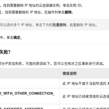
一个 AI 助手
即刻拥有 DeepSeek-R1 满血版
超强辅助，Bol
，找到需要删除
IP
地址的云连接器实例，单击实例
ID。
在企业官网、通讯软件中为客户提供 AI 客服
多种方案随心选，轻松解锁专属 DeepSeek
签，找到需要删除的
IP
地址，在操作列单击
删除
。
可以选中多个
IP
地址，单击下方的
批量删除
，批量删除
IP
地址。
中，单击
确定
。
失败？
部分IP添加失败，可能的原因如下。您可以在核对之后重新进行添加。
错误说明
此
IP
地址不属于当前所选的
ED_WITH_OTHER_CONNECTION_
此
IP
地址已经被其他的云连