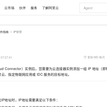
云市场
伙伴
服务
了解阿里云
AI 特惠
数据与 API
成为产品伙伴
企业增值服务
最佳实践
价格计算器
AI 场景体
基础软件
产品伙伴合
阿里云认证
市场活动
配置报价
大模型
作指南
IP管理
自助选配和估算价格
步到位
域名与网站
智启 AI 普惠权益
产品生态集成认证中心
企业支持计划
云上春晚
Qwen Audio：打造专属 AI 语音助手
千问官方 MaaS 平台，为开发者和 Agent 而生，新用户赠送 1 亿 + tokens 额度
云服务器 EC
一句话生成原生
AI Coding
阿里云Maa
2026 阿里云
为企业打
数据集
Windows
大模型认证
模型
NEW
NEW
格式还原
值低价云产品抢先购
提供智能易用的域名与建站服务
至高享 1亿+免费 tokens，加速 Al 应用落地
Qwen-Audio-3.0-Realtime 端到端实时语音角色扮演
安全可靠、弹
输入一句话想法,
智能编程，一键
产品生态伙伴
专家技术服务
云上奥运之旅
弹性计算合作
阿里云中企出
手机三要素
宝塔 Linux
全部认证
价格优势
开源旗舰模型
对象存储 OSS
即刻拥有 DeepSeek-V4-Pro
阿里云 OPC 创新助力计划
云数据库 RD
一键部署幻兽
AI 电商营销
产品生态伙伴工作台
企业增值服务台
云栖战略参考
云存储合作计
云栖大会
身份实名认证
CentOS
训练营
推动算力普惠，释放技术红利
的大模型服务
最高返9万
真正可用的 1M 上下文,一次完成代码全链路开发
轻松解锁专属 DeepSeek-V4-Pro
至高百万元 Token 补贴，加速一人公司成长
稳定、安全、高性价比、高性能的云存储服务
一键购买专属
从图文生成到
复制 MD 格式
 07:27:41
云上的中国
数据库合作计
活动全景
短信
Docker
图片和
自进化智能体
人工智能平台 PAI
5 分钟轻松部署专属 QwenPaw
Token Plan 模型订阅计划
Qoder
高效搭建 AI
AI 广告创作
企业成长
大模型
NEW
HOT
信息公告
ud Connector）实例后，您需要为云连接器实例添加一组
IP
地址（即
看见新力量
云网络合作计
OCR 文字识别
JAVA
级电脑
越聪明
证享300元代金券
一站式AI开发、训练和推理服务
Qwen3.8-Max 首发尝鲜，限时加量 10 倍，夜间低至2折
从聊天伙伴进化为能主动干活的本地数字员工
面向真实软件
图文、视频一
Kimi-K3
HappyHors
里云、指定物联网应用或
IDC
服务的目标地址。
NEW
魔搭 Mode
loud
服务实践
官网公告
Kimi 最新旗舰模型，长程编程与推理利器
让文字生成流
金融模力时刻
Salesforce O
版
发票查验
全能环境
Qoder CN
Claude Code + GStack 打造工程团队
千问办公，限时限量积分加倍
云原生数据库 P
低代码高效构
AI 建站
NEW
作计划
计划
创新中心
魔搭 ModelSc
健康状态
让AI从“聊天伙伴”进化为能干活的“数字员工”
覆盖公网/内网、递归/权威、移动APP等全场景解析服务
安装技能 GStack，拥有专属 AI 工程团队
你的AI工作搭子，覆盖日常办公高频场景
基于千问大模型等，支持代码智能生成、研发智能问答
0 代码专业建
客户案例
天气预报查询
操作系统
Deepseek-v4-pro
HappyHors
态合作计划
态智能体模型
旗舰 MoE 大模型，百万上下文与顶尖推理能力
图生视频，流
Compute
同享
容器服务 Kubernetes 版 ACK
万小智 AI 建站低至 15元/月
云防火墙
AI 短剧/漫剧
快递物流查询
WordPress
成为服务伙
高校合作
IP地址时，IP地址需要满足以下条件：
式云数据仓库
点，立即开启云上创新
提供一站式管理容器应用的 K8s 服务
送.CN域名，送备案服务码
云原生的云上
AI助力短剧
GLM-5.2
Wan2.7-T
Ubuntu