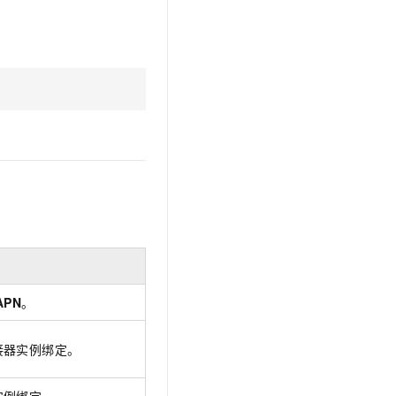
t.diy 一步搞定创意建站
构建大模型应用的安全防护体系
通过自然语言交互简化开发流程,全栈开发支持
通过阿里云安全产品对 AI 应用进行安全防护
APN
。
接器实例绑定。