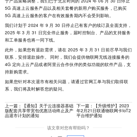
于产品策略调整，我们已于北京时间的
2024
年
06
月
30
日停止
5G
高速上云服务产品以及相关套餐的新用户购买服务，已购买
5G
高速上云服务的客户在有效服务期内不会受到影响。
我们计划于
2024
年
9
月
30
日停止已有客户的续订及全面支持，
2025
年
3
月
31
日完全停止服务，届时控制台、产品的支持服务
和工单服务也将一同下线。
此外，如果您有退款需求，请在
2025
年
3
月
31
日前尽早与我们
联系，安排退款操作。 同时，我们会提供物联网无线连接服务的
4G
定向上云产品或者阿里云合作伙伴的类似功能的软件产品，支
持新购需求。
如果您针对本次退市有相关问题，请通过官网工单与我们取得联
系，我们将及时解答您的疑问。
上一篇：
【通知】关于云连接器基础
下一篇：
【升级维护】2023
版配套共享带宽包优惠活动终止及产
年2月21日联通物联网卡IoT2
品退市计划的通知
平台维护通知
该文章对您有帮助吗？