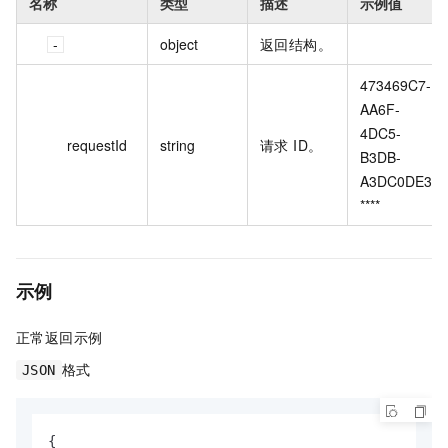
名称
类型
描述
示例值
object
返回结构。
473469C7-
AA6F-
4DC5-
requestId
string
请求 ID。
B3DB-
A3DC0DE3
****
示例
正常返回示例
格式
JSON
{