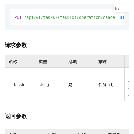
PUT
/api/v1/tasks/{taskId}/operation/cancel
HTTP/1
请求参数
名称
类型
必填
描述
示
tas
43
taskId
string
是
任务 id。
60
e7
返回参数