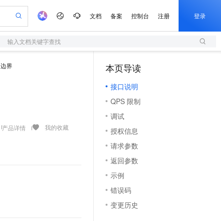
文档
备案
控制台
注册
登录
输入文档关键字查找
验
作计划
器
AI 活动
专业服务
服务伙伴合作计划
开发者社区
加入我们
服务平台百炼
阿里云 OPC 创新助力计划
网边界
本页导读
（1）
一站式生成采购清单，支持单品或批量购买
S
io：打造专属 AI 语音助手
S产品伙伴计划（繁花）
峰会
造的大模型服务与应用开发平台
轻量应用服务器
一句话生成原生可编辑精美 PPT 文稿
AI 生产力先锋
Al MaaS 服务伙伴赋能合作
域名
博文
Careers
至高可申请百万元
接口说明
性可伸缩的云计算服务
开启高性价比 AI 编程新体验
Qwen-Audio-3.0-Realtime 端到端实时语音角色扮演
输入一句话想法, 轻松生成专业的 PPT
先锋实践拓展 AI 生产力的边界
快速构建应用程序和网站，即刻迈出上云第一步
Token 补贴，五大权
计划
海大会
伙伴信用分合作计划
商标
问答
社会招聘
QPS 限制
益加速 OPC 成功
S
eek-V4-Pro
数字证书管理服务（原SSL证书）
一键部署幻兽帕鲁游戏服务器
飞天发布时刻
HOT
划
备案
电子书
校园招聘
调试
pSeek-V4-Pro
视频创作，一键激活电商全链路生产力
全托管，含MySQL、PostgreSQL、SQL Server、MariaDB多引擎
实现全站HTTPS，呈现可信的WEB访问
一键购买专属联机服务器，轻松开启游戏
所见，即是所愿
更多支持
我的收藏
产品详情
划
公司注册
镜像站
授权信息
视频生成
语音识别与合成
专属 QwenPaw
短信服务
漫剧工坊：一站式动画创作平台
AI 实训营
HOT
合作伙伴培训与认证
请求参数
划
上云迁移
的智能体编程平台
站生成，高效打造优质广告素材
从聊天伙伴进化为能主动干活的本地数字员工
快速生产连贯的高质量长漫剧
从基础到进阶，Agent 创客手把手教你
国内短信简单易用，安全可靠，秒级触达，全球覆盖200+国家和地区。
e-1.1-T2V
Qwen3-TTS-Flash
lScope
我要反馈
查询合作伙伴
返回参数
畅细腻的高质量视频
离线语音合成大模型，多语言方言自适应，低延迟高稳定
n Alibaba Cloud ISV 合作
代维服务
olarDB
建企业门户网站
大数据开发治理平台 DataWorks
10 分钟搭建微信、支付宝小程序
示例
创新加速
ope
登录合作伙伴管理后台
我要建议
站，无忧落地极速上线
以可视化方式快速构建移动和 PC 门户网站
100%兼容MySQL、PostgreSQL，兼容Oracle，支持集中和分布式
高效部署网站，快速应用到小程序
Data Agent 驱动的一站式 Data+AI 开发治理平台
e-1.1-I2V
Cosyvoice-V3-Flash
错误码
安全
畅自然，细节丰富
高表现力语音合成大模型，语音克隆听感自然
我要投诉
上云场景组合购
伴
变更历史
边界网络安全防护产品
漫剧创作，剧本、分镜、视频高效生成
覆盖90%+业务场景，专享组合折扣价
2V
VPN
Fun-ASR