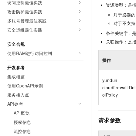
访问控制最佳实践
10 分钟在聊天系统中增加
资源类型：是
专有云
攻击防护最佳实践
对于必选的
多账号管理最佳实践
对于不支持
安全运维最佳实践
条件关键字：
关联操作：是
安全合规
使用RAM进行访问控制
操作
开发参考
集成概览
yundun-
使用OpenAPI示例
cloudfirewall:De
olPolicy
服务接入点
API参考
API概览
请求参数
授权信息
流控信息