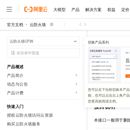
大模型
产品
解决方案
权益
定价
官方文档
云防火墙
大模型
产品
解决方案
权益
定价
云市场
伙伴
服务
了解阿里云
精选产品
精选解决方案
普惠上云
产品定价
精选商城
成为销售伙伴
售前咨询
为什么选择阿里云
千问AI平台
云防火墙
云
首页
云防火墙CFW
了解云产品的定价详情
切换产品系列
DeleteControlP
大模型服务平台百炼
千问办公，解锁你的工作
普惠上云 官方力荐
分销伙伴
在线服务
网站建设
什么是云计算
大
大模型服务与应用平台
企业级Agent产品，直接
云服务器38元/年起，超
咨询伙伴
多端小程序
技术领先
DeleteC
云上成本管理
售后服务
千问大模型
Agency Agents：拥
官方推荐返现计划
大模型
大模型
精选产品
精选解决方案
Salesforce 国际版订阅
稳定可靠
产品概述
管理和优化成本
多元化、高性能、安全可靠
推荐新用户得奖励，单订单
销售伙伴合作计划
自助服务
产品简介
更新时间：
2026-06-18
友盟天域
安全合规
人工智能与机器学习
AI
文本生成
无影云电脑
HappyHorse 打造一
云工开物
无影生态合作计划
在线服务
动态与公告
观测云
分析师报告
随时随地安全接入的云上超
高校专属算力普惠，学生认
计算
互联网应用开发
删除访问控制策略
您可以在下拉框切换本产品
Qwen3.8-Max
HOT
产品计费
Salesforce On Alibaba C
工单服务
能，也可以点击左上角产品
智能体时代全能旗舰模型
Tuya 物联网平台阿里云
研究报告与白皮书
云解析DNS
快速拥有专属 OpenClaw
Consulting Partner 合
大数据
容器
您更高效阅读文档。
免费试用
短信专区
接口说明
快速入门
蓝凌 OA
Qwen3.7-Plus
AI 大模型销售与服务生
现代化应用
存储
天池大赛
能看、能想、能动手的多模
授权云防火墙访问云资源
云原生大数据计算服务 Max
解决方案免费试用 新老
电子合同
本接口一般用于删
面向分析的企业级SaaS模
最高领取价值200元试用
购买云防火墙服务
安全
网络与CDN
AI 算法大赛
Qwen3-VL-Plus
畅捷通