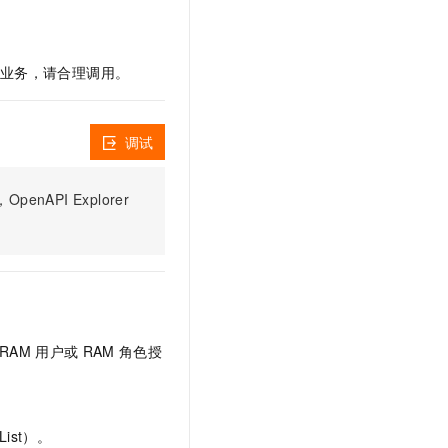
文戏情感细腻自然，动作戏激烈拳拳到肉，实现更强表演能力
支持中英文自由切换，具备更强的噪声鲁棒性
云聚AI 严选权益
SSL 证书
，一键激活高效办公新体验
精选AI产品，从模型到应用全链提效
堡垒机
您的业务，请合理调用。
AI 用量加速计划
应用
防火墙
、识别商机，让客服更高效、服务更出色。
新老同享，达量后返
千问办公
主机安全
NEW
调试
的智能体编程平台
一站式AI生产力平台
AI 应用及服务市场
伶鹊
PI Explorer
企业级人与Agent协作平台，接入和调度多个数字员工
智能客服平台，对话机器人、对话分析、智能外呼
AI 应用
大模型服务平台百炼 - 全妙
大模型
应用创作平台
多模态内容创作工具，已接入 DeepSeek
自然语言处理
数据标注
RAM
用户或
RAM
角色授
机器学习
息提取
与 AI 智能体进行实时音视频通话
从文本、图片、视频中提取结构化的属性信息
构建支持视频理解的 AI 音视频实时通话应用
ist）。