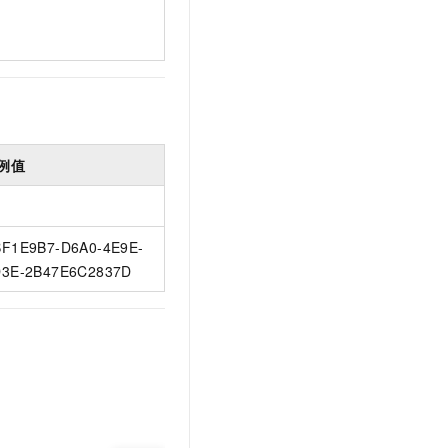
例值
F1E9B7-D6A0-4E9E-
3E-2B47E6C2837D