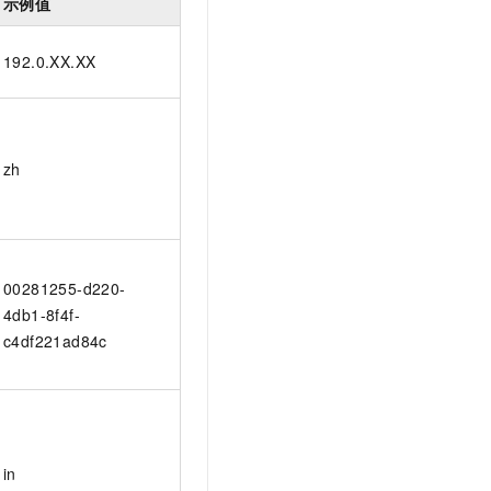
示例值
192.0.XX.XX
zh
00281255-d220-
4db1-8f4f-
c4df221ad84c
in