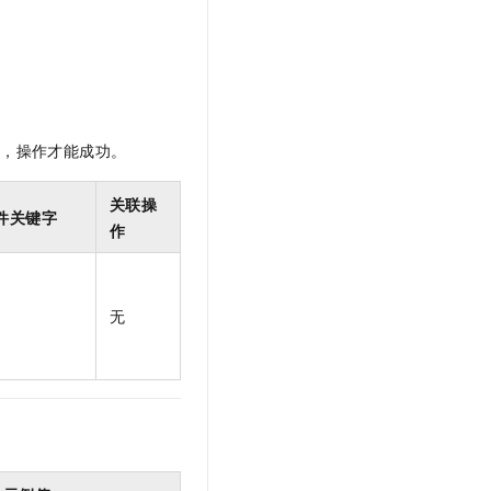
t.diy 一步搞定创意建站
构建大模型应用的安全防护体系
通过自然语言交互简化开发流程,全栈开发支持
通过阿里云安全产品对 AI 应用进行安全防护
限，操作才能成功。
关联操
件关键字
作
无