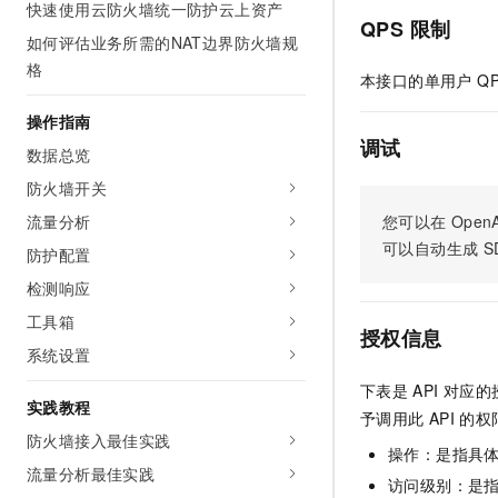
快速使用云防火墙统一防护云上资产
AI 产品 免费试用
网络
安全
云开发大赛
QPS 限制
Tableau 订阅
如何评估业务所需的NAT边界防火墙规
1亿+ 大模型 tokens 和 
可观测
入门学习赛
格
中间件
AI空中课堂在线直播课
本接口的单用户 Q
140+云产品 免费试用
大模型服务
上云与迁云
产品新客免费试用，最长1
数据库
操作指南
生态解决方案
千问AI平台-Token Plan
调试
企业出海
数据总览
大模型ACA认证体验
大数据计算
助力企业全员 AI 认知与能
行业生态解决方案
防火墙开关
政企业务
媒体服务
千问AI平台-模型体验
流量分析
您可以在
OpenA
开发者生态解决方案
在线体验全尺寸、多种模态
可以自动生成
S
企业服务与云通信
防护配置
AI 开发和 AI 应用解决
Happy 系列大模型
检测响应
域名与网站
工具箱
授权信息
终端用户计算
系统设置
Serverless
下表是
API
对应的
大模型解决方案
实践教程
予调用此
API
的权
开发工具
防火墙接入最佳实践
快速部署 Dify，高效搭建 
操作：是指具
流量分析最佳实践
迁移与运维管理
访问级别：是指