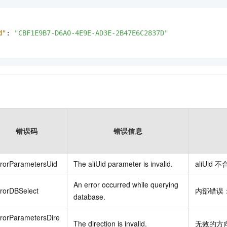
d"
:
"CBF1E9B7-D6A0-4E9E-AD3E-2B47E6C2837D"
错误码
错误信息
rrorParametersUid
The aliUid parameter is invalid.
aliUid 
An error occurred while querying
rorDBSelect
内部错误
database.
rorParametersDire
The direction is invalid.
无效的方