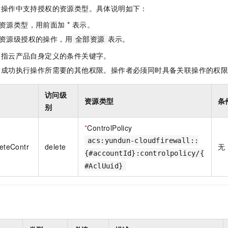
一个 AI 助手
即刻拥有 DeepSeek-R1 满血版
超强辅助，Bol
指操作中支持授权的资源类型。具体说明如下：
在企业官网、通讯软件中为客户提供 AI 客服
多种方案随心选，轻松解锁专属 DeepSeek
资源类型，用前面加 * 表示。
资源级授权的操作，用
表示。
全部资源
是指云产品自身定义的条件关键字。
指成功执行操作所需要的其他权限。操作者必须同时具备关联操作的权
访问级
资源类型
条
别
*
ControlPolicy
acs:yundun-cloudfirewall::
leteContr
delete
无
{#accountId}:controlpolicy/{
#AclUuid}