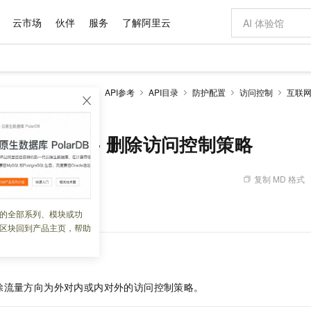
云市场
伙伴
服务
了解阿里云
AI 特惠
数据与 API
成为产品伙伴
企业增值服务
最佳实践
价格计算器
AI 场景体
基础软件
产品伙伴合
阿里云认证
市场活动
配置报价
大模型
防火墙CFW
开发参考
API参考
API目录
防护配置
访问控制
互联
自助选配和估算价格
olicy - 删除访问控制策略
新方式
域名与网站
睿译宝，AI翻译排版一步到位
智启 AI 普惠权益
产品生态集成认证中心
企业支持计划
云上春晚
千问官方 MaaS 平台，为开发者和 Agent 而生，新用户赠送 1 亿 + tokens 额度
云服务器 EC
Qwen Aud
AI Coding
阿里云Maa
2026 阿里云
为企业打
数据集
Windows
大模型认证
模型
NEW
NEW
交付可用成果
值低价云产品抢先购
提供智能易用的域名与建站服务
上传文档即自动完成翻译和格式还原
至高享 1亿+免费 tokens，加速 Al 应用落地
安全可靠、弹
智能编程，一键
产品生态伙伴
专家技术服务
云上奥运之旅
弹性计算合作
阿里云中企出
手机三要素
宝塔 Linux
全部认证
ontrolPolicy - 删除访问控制策略
价格优势
有专属领域专家
对象存储 OSS
GLM-5.2：长任务时代开源旗舰模型
阿里云 OPC 创新助力计划
云数据库 RD
即刻拥有 DeepS
AI 电商营销
产品生态伙伴工作台
企业增值服务台
云栖战略参考
云存储合作计
云栖大会
身份实名认证
CentOS
训练营
推动算力普惠，释放技术红利
的大模型服务
最高返9万
多领域专家智能体,一键组建 AI 虚拟交付团队
至高百万元 Token 补贴，加速一人公司成长
稳定、安全、高性价比、高性能的云存储服务
真正可用的 1M 上下文,一次完成代码全链路开发
轻松解锁专属 Dee
从图文生成到
复制 MD 格式
 08:00:26
云上的中国
数据库合作计
活动全景
短信
Docker
图片和
站式影视创作平台
人工智能平台 PAI
Hermes Agent，打造自进化智能体
Token Plan 模型订阅计划
Qoder
5 分钟轻松部署
AI 广告创作
企业成长
大模型
NEW
信息公告
看见新力量
云网络合作计
OCR 文字识别
JAVA
级电脑
证享300元代金券
可视化编排打通从文字构思到成片全链路闭环
一站式AI开发、训练和推理服务
自主进化，持久记忆，越用越聪明
Qwen3.8-Max 首发尝鲜，限时加量 10 倍，夜间低至2折
面向真实软件
图文、视频一
。
的全部系列、模块或功
Kimi-K3
HappyHors
NEW
魔搭 Mode
loud
服务实践
官网公告
区块回到产品主页，帮助
Kimi 最新旗舰模型，长程编程与推理利器
让文字生成流
金融模力时刻
Salesforce O
版
发票查验
全能环境
Qoder CN
Claude Code + GStack 打造工程团队
千问办公，限时限量积分加倍
云原生数据库 P
低代码高效构
AI 建站
NEW
作计划
计划
创新中心
魔搭 ModelSc
健康状态
让AI从“聊天伙伴”进化为能干活的“数字员工”
覆盖公网/内网、递归/权威、移动APP等全场景解析服务
安装技能 GStack，拥有专属 AI 工程团队
你的AI工作搭子，覆盖日常办公高频场景
基于千问大模型等，支持代码智能生成、研发智能问答
0 代码专业建
客户案例
天气预报查询
操作系统
Deepseek-v4-pro
HappyHors
态合作计划
态智能体模型
旗舰 MoE 大模型，百万上下文与顶尖推理能力
图生视频，流
Compute
同享
容器服务 Kubernetes 版 ACK
万小智 AI 建站低至 15元/月
云防火墙
AI 短剧/漫剧
快递物流查询
WordPress
成为服务伙
除流量方向为外对内或内对外的访问控制策略。
高校合作
式云数据仓库
点，立即开启云上创新
提供一站式管理容器应用的 K8s 服务
送.CN域名，送备案服务码
云原生的云上
AI助力短剧
GLM-5.2
Wan2.7-T
Ubuntu