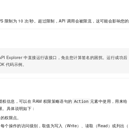
服务生态伙伴
视觉 Coding、空间感知、多模态思考等全面升级
1M上下文，专为长程任务能力而生
云工开物
企业应用
Night Plan 支持 Qwen 3.8-Max
AI 办公
NEW
Red Hat
30+ 款产品免费体验
夜间 5 折，Qwen/Meoo/TokenPlan 客户专享
AI智能应用
科研合作
ERP
堂（旗舰版）
SUSE
PS 限制为 10 次/秒。超过限制，API 调用会被限流，这可能会影响
智能客服
AI 应用构建
大模型原生
CRM
2个月
自动承接线索
建站小程序
Qoder
大模型服务平台百炼-应用模版
OA 办公系统
HOT
NEW
面向真实软件
个人版上线、团队版降价；千问3.8-Max首发发尝鲜
丰富多元化的应用模版和解决方案
力提升
财税管理
模板建站
万有无界
大模型服务平台百炼-智能体
PI Explorer
中直接运行该接口，免去您计算签名的困扰。运行成功后，OpenA
400电话
定制建站
的模型效果
灵活可视化地构建企业级 Agent
DK
代码示例。
方案
广告营销
模板小程序
秒悟
人工智能平台 PAI
定制小程序
云端极速 AI 
新一代 AI 视频生成模型，深度适配广告营销等场景
AI Native 的算法工程平台，一站式完成建模、训练、推理服务部署
APP 开发
建站系统
授权信息，可以在
RAM
权限策略语句的
元素中使用，用来给
Action
限。具体说明如下：
AI 应用
10分钟微调：让0.6B模型媲美235B模型
多模态数据信
体的权限点。
依托云原生高可用架构,实现Dify私有化部署
用1%尺寸在特定领域达到大模型90%以上效果
每个操作的访问级别，取值为写入（Write）、读取（Read）或列出（L