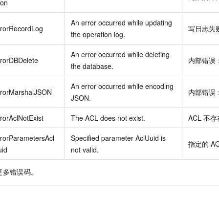
ion
An error occurred while updating
rrorRecordLog
写日志失
the operation log.
An error occurred while deleting
rrorDBDelete
内部错误
the database.
An error occurred while encoding
rrorMarshalJSON
内部错误：
JSON.
rorAclNotExist
The ACL does not exist.
ACL
不存
rorParametersAcl
Specified parameter AclUuid is
指定的
AC
uid
not valid.
更多错误码。