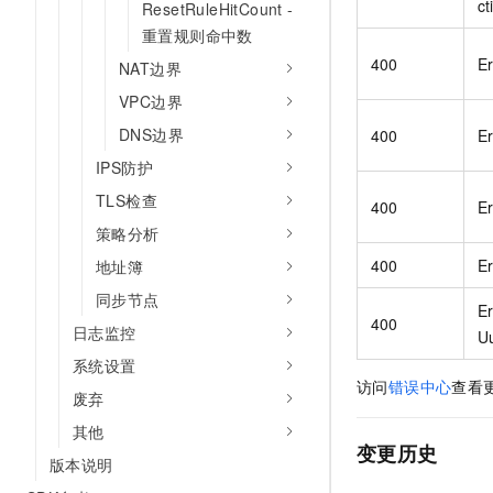
ct
ResetRuleHitCount -
重置规则命中数
400
E
NAT边界
VPC边界
DNS边界
400
E
IPS防护
TLS检查
400
E
策略分析
400
Er
地址簿
同步节点
Er
400
日志监控
U
系统设置
访问
错误中心
查看
废弃
其他
变更历史
版本说明