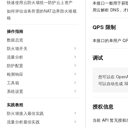
快速使用云防火墙统一防护云上资产
本接口一般用于获取
AI 产品 免费试用
网络
安全
云开发大赛
Tableau 订阅
用云解析 DNS，
如何评估业务所需的NAT边界防火墙规
1亿+ 大模型 tokens 和 
可观测
入门学习赛
格
中间件
AI空中课堂在线直播课
140+云产品 免费试用
大模型服务
QPS 限制
上云与迁云
产品新客免费试用，最长1
数据库
操作指南
生态解决方案
千问AI平台-Token Plan
企业出海
数据总览
大模型ACA认证体验
本接口的单用户 Q
大数据计算
助力企业全员 AI 认知与能
行业生态解决方案
防火墙开关
政企业务
媒体服务
千问AI平台-模型体验
流量分析
调试
开发者生态解决方案
在线体验全尺寸、多种模态
企业服务与云通信
防护配置
AI 开发和 AI 应用解决
Happy 系列大模型
检测响应
域名与网站
您可以在
OpenA
工具箱
可以自动生成
S
终端用户计算
系统设置
Serverless
大模型解决方案
实践教程
授权信息
开发工具
防火墙接入最佳实践
快速部署 Dify，高效搭建 
当前
API
暂无授权
流量分析最佳实践
迁移与运维管理