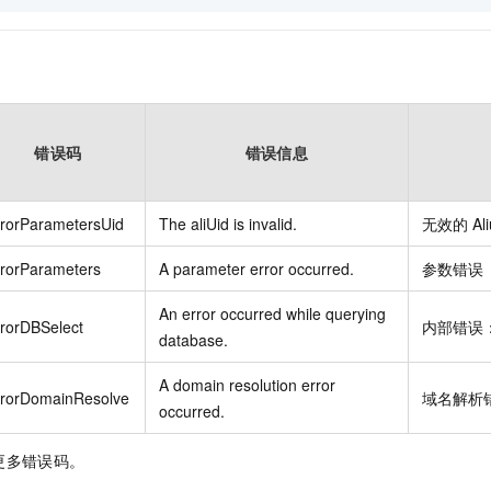
错误码
错误信息
rrorParametersUid
The aliUid is invalid.
无效的
Al
rrorParameters
A parameter error occurred.
参数错误
An error occurred while querying
rorDBSelect
内部错误
database.
A domain resolution error
rrorDomainResolve
域名解析
occurred.
更多错误码。