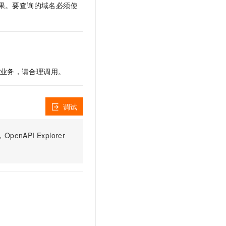
文戏情感细腻自然，动作戏激烈拳拳到肉，实现更强表演能力
支持中英文自由切换，具备更强的噪声鲁棒性
结果。要查询的域名必须使
云聚AI 严选权益
SSL 证书
，一键激活高效办公新体验
精选AI产品，从模型到应用全链提效
堡垒机
AI 用量加速计划
应用
防火墙
、识别商机，让客服更高效、服务更出色。
新老同享，达量后返
千问办公
主机安全
NEW
您的业务，请合理调用。
的智能体编程平台
一站式AI生产力平台
AI 应用及服务市场
伶鹊
调试
企业级人与Agent协作平台，接入和调度多个数字员工
智能客服平台，对话机器人、对话分析、智能外呼
AI 应用
大模型服务平台百炼 - 全妙
大模型
PI Explorer
应用创作平台
多模态内容创作工具，已接入 DeepSeek
自然语言处理
数据标注
机器学习
息提取
与 AI 智能体进行实时音视频通话
从文本、图片、视频中提取结构化的属性信息
构建支持视频理解的 AI 音视频实时通话应用