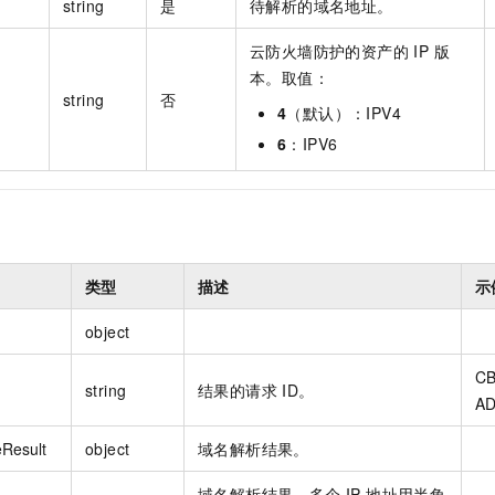
string
是
待解析的域名地址。
云防火墙防护的资产的 IP 版
本。取值：
string
否
4
（默认）：IPV4
6
：IPV6
类型
描述
示
object
CB
string
结果的请求 ID。
AD
Result
object
域名解析结果。
域名解析结果，多个 IP 地址用半角