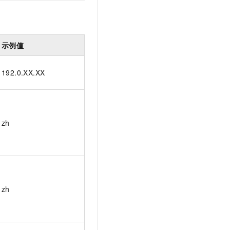
t.diy 一步搞定创意建站
构建大模型应用的安全防护体系
通过自然语言交互简化开发流程,全栈开发支持
通过阿里云安全产品对 AI 应用进行安全防护
示例值
192.0.XX.XX
zh
zh