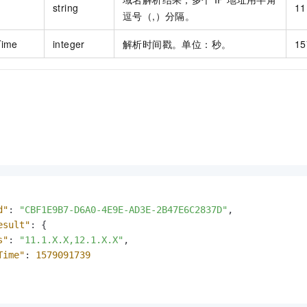
string
11
逗号（,）分隔。
Time
integer
解析时间戳。单位：秒。
15
d"
:
"CBF1E9B7-D6A0-4E9E-AD3E-2B47E6C2837D"
,
esult"
:
{
s"
:
"11.1.X.X,12.1.X.X"
,
Time"
:
1579091739