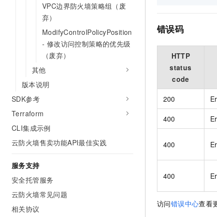
VPC边界防火墙策略组（废
弃）
错误码
ModifyControlPolicyPosition
- 修改访问控制策略的优先级
（废弃）
HTTP
status
其他
code
版本说明
SDK参考
200
E
Terraform
400
E
CLI集成示例
云防火墙售卖功能API最佳实践
400
Er
服务支持
400
E
安全托管服务
云防火墙常见问题
访问
错误中心
查看
相关协议