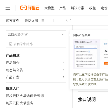
大模型
产品
解决方案
权益
定价
官方文档
云防火墙
大模型
产品
解决方案
权益
定价
云市场
伙伴
服务
了解阿里云
精选产品
精选解决方案
普惠上云
产品定价
精选商城
成为销售伙伴
售前咨询
为什么选择阿里云
千问AI平台
云防火墙
云
首页
云防火墙CFW
了解云产品的定价详情
切换产品系列
大模型服务平台百炼
千问办公，解锁你的工作
普惠上云 官方力荐
分销伙伴
在线服务
网站建设
什么是云计算
大
大模型服务与应用平台
企业级Agent产品，直接
云服务器38元/年起，超
Describ
咨询伙伴
多端小程序
技术领先
云上成本管理
售后服务
千问大模型
Agency Agents：拥
官方推荐返现计划
大模型
大模型
精选产品
精选解决方案
Salesforce 国际版订阅
稳定可靠
产品概述
管理和优化成本
多元化、高性能、安全可靠
推荐新用户得奖励，单订单
更新时间：
2025-11-12
销售伙伴合作计划
自助服务
产品简介
友盟天域
安全合规
人工智能与机器学习
AI
文本生成
无影云电脑
HappyHorse 打造一
云工开物
获取域名
DNS
的
无影生态合作计划
在线服务
动态与公告
观测云
分析师报告
随时随地安全接入的云上超
高校专属算力普惠，学生认
计算
互联网应用开发
您可以在下拉框切换本产品
Qwen3.8-Max
HOT
产品计费
Salesforce On Alibaba C
工单服务
能，也可以点击左上角产品
智能体时代全能旗舰模型
Tuya 物联网平台阿里云
研究报告与白皮书
说明
目前
云解析DNS
快速拥有专属 OpenClaw
Consulting Partner 合
大数据
容器
您更高效阅读文档。
免费试用
短信专区
快速入门
蓝凌 OA
Qwen3.7-Plus
AI 大模型销售与服务生
现代化应用
存储
天池大赛
能看、能想、能动手的多模
授权云防火墙访问云资源
云原生大数据计算服务 Max
解决方案免费试用 新老
电子合同
接口说明
面向分析的企业级SaaS模
最高领取价值200元试用
购买云防火墙服务
安全
网络与CDN
AI 算法大赛
Qwen3-VL-Plus
畅捷通