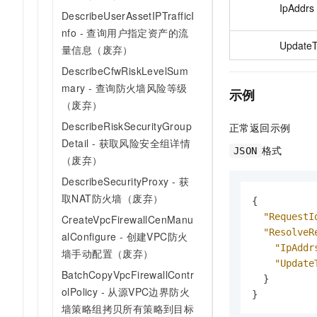
IpAddrs
DescribeUserAssetIPTrafficI
nfo - 查询用户指定资产的流
Update
量信息（废弃）
DescribeCfwRiskLevelSum
mary - 查询防火墙风险等级
示例
（废弃）
DescribeRiskSecurityGroup
正常返回示例
Detail - 获取风险安全组详情
格式
JSON
（废弃）
DescribeSecurityProxy - 获
取NAT防火墙（废弃）
{
"RequestI
CreateVpcFirewallCenManu
"ResolveR
alConfigure - 创建VPC防火
"IpAddr
墙手动配置（废弃）
"Update
BatchCopyVpcFirewallContr
}
olPolicy - 从源VPC边界防火
}
墙策略组拷贝所有策略到目标