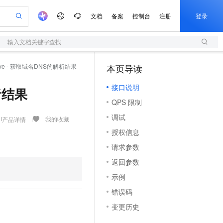
文档
备案
控制台
注册
登录
输入文档关键字查找
验
作计划
器
AI 活动
专业服务
服务伙伴合作计划
开发者社区
加入我们
服务平台百炼
阿里云 OPC 创新助力计划
solve - 获取域名DNS的解析结果
本页导读
（1）
一站式生成采购清单，支持单品或批量购买
S
io：打造专属 AI 语音助手
S产品伙伴计划（繁花）
峰会
造的大模型服务与应用开发平台
轻量应用服务器
一句话生成原生可编辑精美 PPT 文稿
AI 生产力先锋
Al MaaS 服务伙伴赋能合作
域名
博文
Careers
至高可申请百万元
接口说明
性可伸缩的云计算服务
开启高性价比 AI 编程新体验
Qwen-Audio-3.0-Realtime 端到端实时语音角色扮演
输入一句话想法, 轻松生成专业的 PPT
先锋实践拓展 AI 生产力的边界
快速构建应用程序和网站，即刻迈出上云第一步
解析结果
Token 补贴，五大权
计划
海大会
伙伴信用分合作计划
商标
问答
社会招聘
QPS 限制
益加速 OPC 成功
S
eek-V4-Pro
数字证书管理服务（原SSL证书）
一键部署幻兽帕鲁游戏服务器
飞天发布时刻
HOT
划
备案
电子书
校园招聘
调试
pSeek-V4-Pro
视频创作，一键激活电商全链路生产力
全托管，含MySQL、PostgreSQL、SQL Server、MariaDB多引擎
实现全站HTTPS，呈现可信的WEB访问
一键购买专属联机服务器，轻松开启游戏
所见，即是所愿
我的收藏
产品详情
更多支持
划
公司注册
镜像站
授权信息
视频生成
语音识别与合成
专属 QwenPaw
短信服务
漫剧工坊：一站式动画创作平台
AI 实训营
HOT
合作伙伴培训与认证
请求参数
划
上云迁移
的智能体编程平台
站生成，高效打造优质广告素材
从聊天伙伴进化为能主动干活的本地数字员工
快速生产连贯的高质量长漫剧
从基础到进阶，Agent 创客手把手教你
国内短信简单易用，安全可靠，秒级触达，全球覆盖200+国家和地区。
e-1.1-T2V
Qwen3-TTS-Flash
lScope
我要反馈
查询合作伙伴
返回参数
畅细腻的高质量视频
离线语音合成大模型，多语言方言自适应，低延迟高稳定
n Alibaba Cloud ISV 合作
代维服务
olarDB
建企业门户网站
大数据开发治理平台 DataWorks
10 分钟搭建微信、支付宝小程序
示例
创新加速
ope
登录合作伙伴管理后台
我要建议
站，无忧落地极速上线
以可视化方式快速构建移动和 PC 门户网站
100%兼容MySQL、PostgreSQL，兼容Oracle，支持集中和分布式
高效部署网站，快速应用到小程序
Data Agent 驱动的一站式 Data+AI 开发治理平台
e-1.1-I2V
Cosyvoice-V3-Flash
错误码
安全
畅自然，细节丰富
高表现力语音合成大模型，语音克隆听感自然
我要投诉
上云场景组合购
伴
变更历史
边界网络安全防护产品
漫剧创作，剧本、分镜、视频高效生成
覆盖90%+业务场景，专享组合折扣价
2V
VPN
Fun-ASR