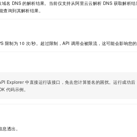
服务生态伙伴
视觉 Coding、空间感知、多模态思考等全面升级
1M上下文，专为长程任务能力而生
云工开物
域名 DNS 的解析结果。当前仅支持从阿里云云解析 DNS 获取解析
企业应用
Night Plan 支持 Qwen 3.8-Max
AI 办公
NEW
Red Hat
才能查询到其解析结果。
30+ 款产品免费体验
夜间 5 折，Qwen/Meoo/TokenPlan 客户专享
AI智能应用
科研合作
ERP
堂（旗舰版）
SUSE
智能客服
AI 应用构建
大模型原生
CRM
2个月
自动承接线索
建站小程序
Qoder
大模型服务平台百炼-应用模版
OA 办公系统
HOT
NEW
PS 限制为 10 次/秒。超过限制，API 调用会被限流，这可能会影响
面向真实软件
个人版上线、团队版降价；千问3.8-Max首发发尝鲜
丰富多元化的应用模版和解决方案
力提升
财税管理
模板建站
万有无界
大模型服务平台百炼-智能体
400电话
定制建站
的模型效果
灵活可视化地构建企业级 Agent
方案
广告营销
模板小程序
秒悟
人工智能平台 PAI
PI Explorer
中直接运行该接口，免去您计算签名的困扰。运行成功后，OpenA
定制小程序
云端极速 AI 
新一代 AI 视频生成模型，深度适配广告营销等场景
AI Native 的算法工程平台，一站式完成建模、训练、推理服务部署
DK
代码示例。
APP 开发
建站系统
AI 应用
10分钟微调：让0.6B模型媲美235B模型
多模态数据信
信息透出。
依托云原生高可用架构,实现Dify私有化部署
用1%尺寸在特定领域达到大模型90%以上效果