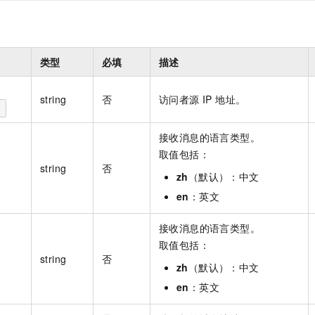
一个 AI 助手
即刻拥有 DeepSeek-R1 满血版
超强辅助，Bol
在企业官网、通讯软件中为客户提供 AI 客服
多种方案随心选，轻松解锁专属 DeepSeek
类型
必填
描述
string
否
访问者源 IP 地址。
接收消息的语言类型。
取值包括：
string
否
zh
（默认）：中文
en
：英文
接收消息的语言类型。
取值包括：
string
否
zh
（默认）：中文
en
：英文