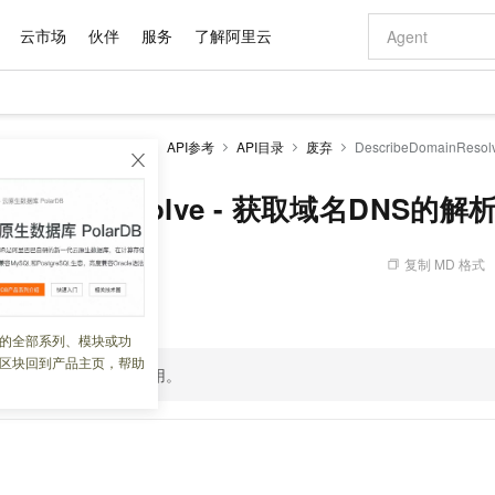
云市场
伙伴
服务
了解阿里云
AI 特惠
数据与 API
成为产品伙伴
企业增值服务
最佳实践
价格计算器
AI 场景体
基础软件
产品伙伴合
阿里云认证
市场活动
配置报价
大模型
防火墙CFW
开发参考
API参考
API目录
废弃
DescribeDomainRe
自助选配和估算价格
新方式
域名与网站
睿译宝，AI翻译排版一步到位
智启 AI 普惠权益
产品生态集成认证中心
企业支持计划
云上春晚
千问官方 MaaS 平台，为开发者和 Agent 而生，新用户赠送 1 亿 + tokens 额度
云服务器 EC
Qwen Aud
AI Coding
阿里云Maa
2026 阿里云
为企业打
数据集
Windows
大模型认证
模型
NEW
NEW
交付可用成果
值低价云产品抢先购
提供智能易用的域名与建站服务
上传文档即自动完成翻译和格式还原
至高享 1亿+免费 tokens，加速 Al 应用落地
安全可靠、弹
智能编程，一键
eDomainResolve - 获取域名DNS的
产品生态伙伴
专家技术服务
云上奥运之旅
弹性计算合作
阿里云中企出
手机三要素
宝塔 Linux
全部认证
价格优势
有专属领域专家
对象存储 OSS
GLM-5.2：长任务时代开源旗舰模型
阿里云 OPC 创新助力计划
云数据库 RD
即刻拥有 DeepS
AI 电商营销
产品生态伙伴工作台
企业增值服务台
云栖战略参考
云存储合作计
云栖大会
身份实名认证
CentOS
训练营
推动算力普惠，释放技术红利
的大模型服务
最高返9万
多领域专家智能体,一键组建 AI 虚拟交付团队
至高百万元 Token 补贴，加速一人公司成长
稳定、安全、高性价比、高性能的云存储服务
真正可用的 1M 上下文,一次完成代码全链路开发
轻松解锁专属 Dee
从图文生成到
复制 MD 格式
 07:53:26
云上的中国
数据库合作计
活动全景
短信
Docker
图片和
站式影视创作平台
人工智能平台 PAI
Hermes Agent，打造自进化智能体
Token Plan 模型订阅计划
Qoder
5 分钟轻松部署
AI 广告创作
企业成长
大模型
NEW
信息公告
解析结果。
看见新力量
云网络合作计
OCR 文字识别
JAVA
级电脑
证享300元代金券
可视化编排打通从文字构思到成片全链路闭环
一站式AI开发、训练和推理服务
自主进化，持久记忆，越用越聪明
Qwen3.8-Max 首发尝鲜，限时加量 10 倍，夜间低至2折
面向真实软件
图文、视频一
的全部系列、模块或功
Kimi-K3
HappyHors
NEW
魔搭 Mode
loud
服务实践
官网公告
区块回到产品主页，帮助
Kimi 最新旗舰模型，长程编程与推理利器
让文字生成流
金融模力时刻
Salesforce O
版
发票查验
全能环境
该
API
接口已标记为弃用。
Qoder CN
Claude Code + GStack 打造工程团队
千问办公，限时限量积分加倍
云原生数据库 P
低代码高效构
AI 建站
NEW
作计划
计划
创新中心
魔搭 ModelSc
健康状态
让AI从“聊天伙伴”进化为能干活的“数字员工”
覆盖公网/内网、递归/权威、移动APP等全场景解析服务
安装技能 GStack，拥有专属 AI 工程团队
你的AI工作搭子，覆盖日常办公高频场景
基于千问大模型等，支持代码智能生成、研发智能问答
0 代码专业建
客户案例
天气预报查询
操作系统
Deepseek-v4-pro
HappyHors
态合作计划
态智能体模型
旗舰 MoE 大模型，百万上下文与顶尖推理能力
图生视频，流
Compute
同享
容器服务 Kubernetes 版 ACK
万小智 AI 建站低至 15元/月
云防火墙
AI 短剧/漫剧
快递物流查询
WordPress
成为服务伙
高校合作
式云数据仓库
点，立即开启云上创新
提供一站式管理容器应用的 K8s 服务
送.CN域名，送备案服务码
云原生的云上
AI助力短剧
GLM-5.2
Wan2.7-T
Ubuntu