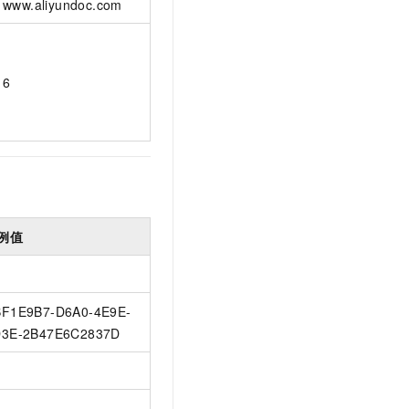
www.aliyundoc.com
6
例值
F1E9B7-D6A0-4E9E-
3E-2B47E6C2837D