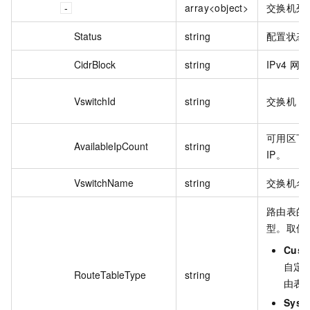
array<object>
交换机列
Status
string
配置状态
CidrBlock
string
IPv4 网
VswitchId
string
交换机 I
可用区下
AvailableIpCount
string
IP。
VswitchName
string
交换机名
路由表的
型。取值
Cust
自定
RouteTableType
string
由表
Syst