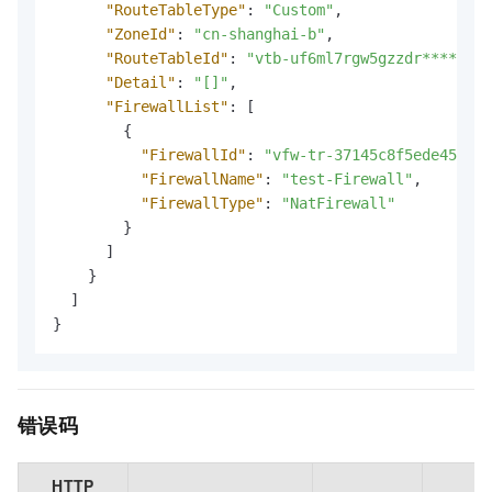
"RouteTableType"
:
"Custom"
,
"ZoneId"
:
"cn-shanghai-b"
,
"RouteTableId"
:
"vtb-uf6ml7rgw5gzzdr****"
,
"Detail"
:
"[]"
,
"FirewallList"
:
[
{
"FirewallId"
:
"vfw-tr-37145c8f5ede45e9**
"FirewallName"
:
"test-Firewall"
,
"FirewallType"
:
"NatFirewall"
}
]
}
]
}
错误码
HTTP