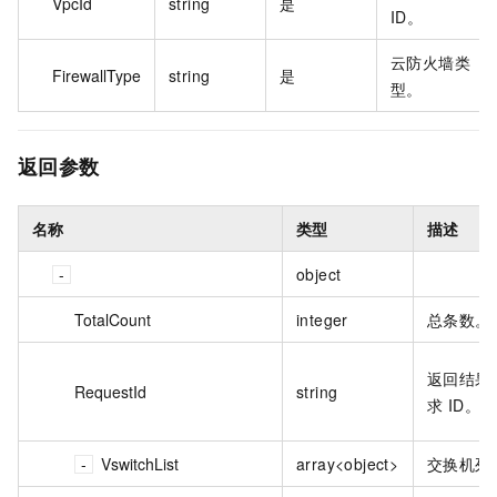
VpcId
string
是
ID。
云防火墙类
FirewallType
string
是
型。
返回参数
名称
类型
描述
object
TotalCount
integer
总条数。
返回结果
RequestId
string
求 ID。
VswitchList
array<object>
交换机列