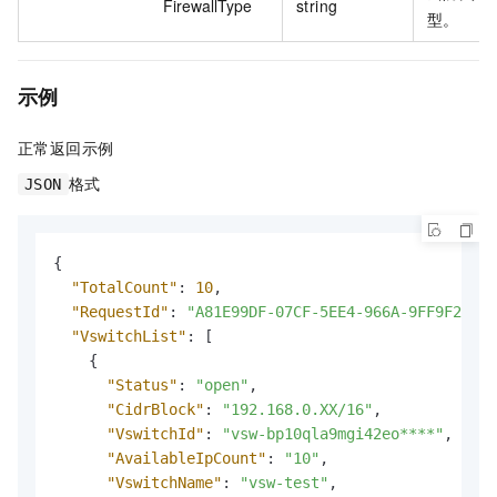
FirewallType
string
型。
示例
正常返回示例
格式
JSON
{
"TotalCount"
:
10
,
"RequestId"
:
"A81E99DF-07CF-5EE4-966A-9FF9F2F***
"VswitchList"
:
[
{
"Status"
:
"open"
,
"CidrBlock"
:
"192.168.0.XX/16"
,
"VswitchId"
:
"vsw-bp10qla9mgi42eo****"
,
"AvailableIpCount"
:
"10"
,
"VswitchName"
:
"vsw-test"
,