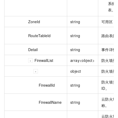
系统
表。
ZoneId
string
可用区 I
RouteTableId
string
路由表的 
Detail
string
事件详情
FirewallList
array<object>
防火墙列
object
防火墙列
防火墙实
FirewallId
string
ID。
云防火墙
FirewallName
string
称。
云防火墙