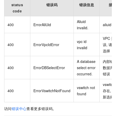
status
错误码
错误信息
描
code
Aliuid
400
ErrorAliUid
aliuid
invalid.
VPC
选
vpc id
400
ErrorVpcIdError
误, 请
invalid
选择
A database
内部错
400
ErrorDBSelectError
select error
数据库
occurred.
错误
vswitch
vswitch not
400
ErrorVswitchNotFound
存在, 
found
新选择
访问
错误中心
查看更多错误码。