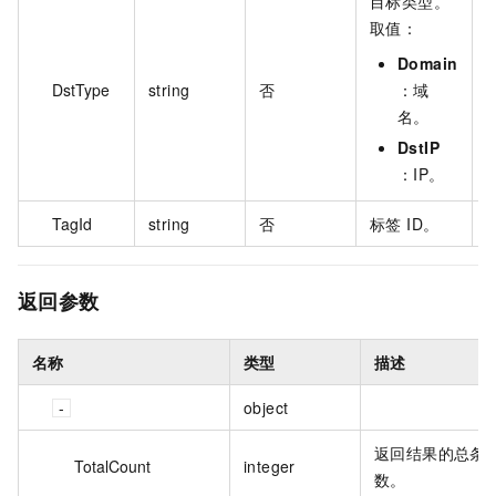
目标类型。
取值：
Domain
DstType
string
否
：域
D
名。
DstIP
：IP。
TagId
string
否
标签 ID。
1
返回参数
名称
类型
描述
object
返回结果的总条
TotalCount
integer
数。