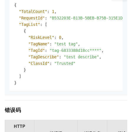
{
"TotalCount"
:
1
,
"RequestId"
:
"B532203E-813B-5BEB-B75B-315E1D08**
"TagList"
:
[
{
"RiskLevel"
:
0
,
"TagName"
:
"test tag"
,
"TagId"
:
"tag-6833388d18cc****"
,
"TagDescribe"
:
"test describe"
,
"ClassId"
:
"Trusted"
}
]
}
错误码
HTTP