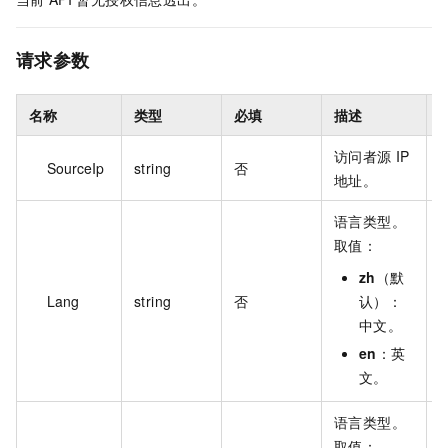
请求参数
名称
类型
必填
描述
访问者源 IP
SourceIp
string
否
6
地址。
语言类型。
取值：
zh
（默
Lang
string
否
认）：
z
中文。
en
：英
文。
语言类型。
取值：