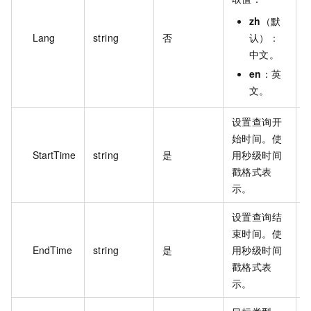
zh
（默
Lang
string
否
认）：
z
中文。
en
：英
文。
设置查询开
始时间。使
StartTime
string
是
用秒级时间
1
戳格式表
示。
设置查询结
束时间。使
EndTime
string
是
用秒级时间
1
戳格式表
示。