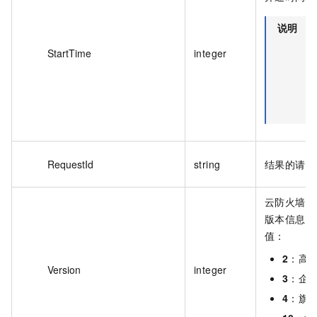
说明
使
毫
StartTime
integer
级
间
格
式
RequestId
string
结果的请求 
云防火墙实
版本信息。
值：
2
：高
Version
integer
3
：企
4
：旗