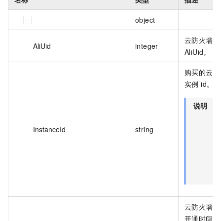
object
云防火墙账
AliUid
integer
AliUid。
购买的云防
实例 id。
说明
使
试
InstanceId
string
版
时
字
无
义
云防火墙实
开通时间。