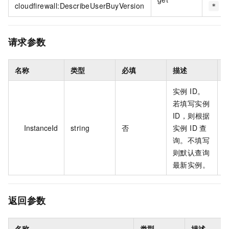
cloudfirewall:DescribeUserBuyVersion
*
请求参数
名称
类型
必填
描述
实例 ID。
若填写实例
ID，则根据
c
InstanceId
string
否
实例 ID 查
*
询。不填写
则默认查询
最新实例。
返回参数
名称
类型
描述