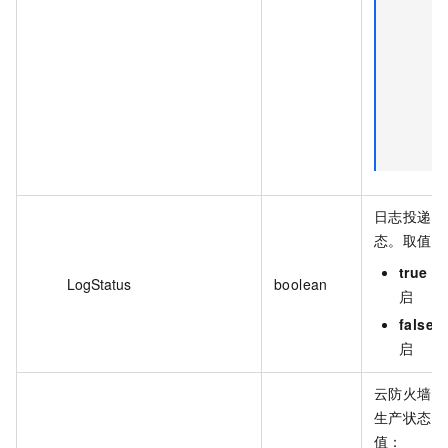
按
付
版
时
字
无
义
日志投递开
态。取值：
true
：
LogStatus
boolean
启
false
启
云防火墙实
生产状态。
值：