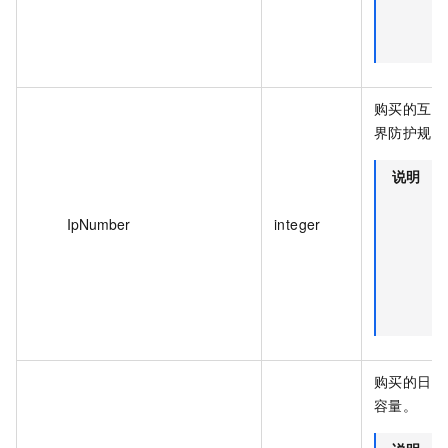
户
效
购买的互联
界防护规格
说明
该
段
IpNumber
integer
对
年
月
户
效
购买的日志
容量。