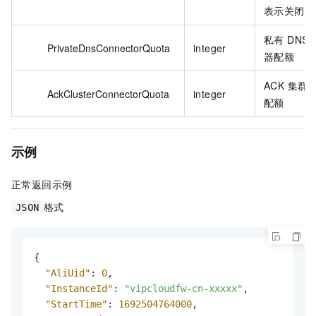
表示关闭。
私有 DNS
PrivateDnsConnectorQuota
integer
器配额
ACK 集群
AckClusterConnectorQuota
integer
配额
示例
正常返回示例
格式
JSON
{
"AliUid"
:
0
,
"InstanceId"
:
"vipcloudfw-cn-xxxxx"
,
"StartTime"
:
1692504764000
,