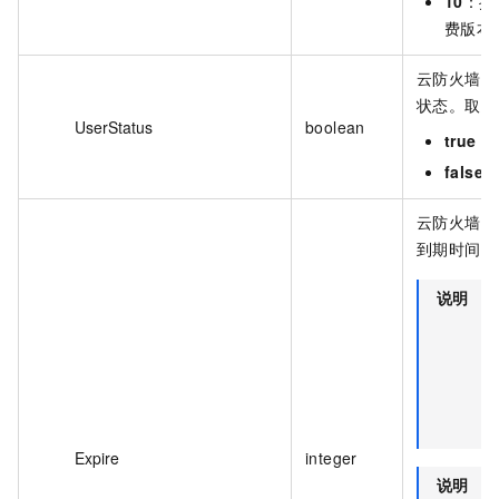
10
：按
费版本
云防火墙实
状态。取值
UserStatus
boolean
true
：
false
云防火墙实
到期时间。
说明
使
毫
级
间
格
式
Expire
integer
说明
使