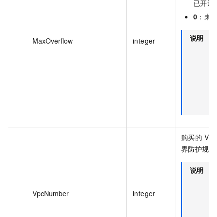
已开通
0
：未
说明
该
MaxOverflow
integer
段
对
年
月
户
效
购买的 VP
界防护规格
说明
该
段
VpcNumber
integer
对
年
月