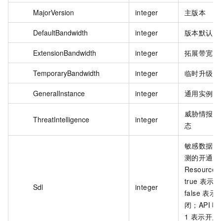
MajorVersion
integer
主版本
DefaultBandwidth
integer
版本默认带
ExtensionBandwidth
integer
拓展带宽
TemporaryBandwidth
integer
临时升级带
GeneralInstance
integer
通用实例规
威胁情报开
ThreatIntelligence
integer
态
敏感数据泄
测的开通状
Resource
true 表示
Sdl
integer
false 表示
闭；API 
1 表示开启