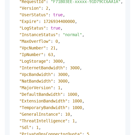
"RequestId"
:
"F71B03EE-xxxxx-91D79CC6AA1A"
,
"Version"
:
2
,
"UserStatus"
:
true
,
"Expire"
:
1726934400000
,
"LogStatus"
:
true
,
"InstanceStatus"
:
"normal"
,
"MaxOverflow"
:
0
,
"VpcNumber"
:
21
,
"IpNumber"
:
63
,
"LogStorage"
:
3000
,
"InternetBandwidth"
:
3000
,
"VpcBandwidth"
:
3000
,
"NatBandwidth"
:
3000
,
"MajorVersion"
:
1
,
"DefaultBandwidth"
:
1000
,
"ExtensionBandwidth"
:
1000
,
"TemporaryBandwidth"
:
1000
,
"GeneralInstance"
:
10
,
"ThreatIntelligence"
:
1
,
"Sdl"
:
1
,
"PrivateDnsConnectorQuota"
:
5
,