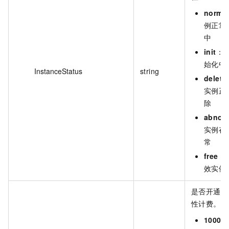
norma
例正常
中
init
：
始化中
InstanceStatus
string
deleti
实例正
除
abnor
实例存
常
free
：
效实例
是否开通超
性计费。取
10000