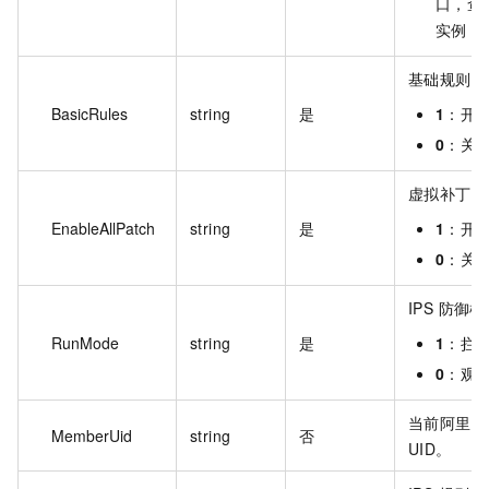
口，查询
实例 I
基础规则开
BasicRules
string
是
1
：开
0
：关
虚拟补丁开
EnableAllPatch
string
是
1
：开
0
：关
IPS 防御
RunMode
string
是
1
：拦
0
：观
当前阿里云
MemberUid
string
否
UID。