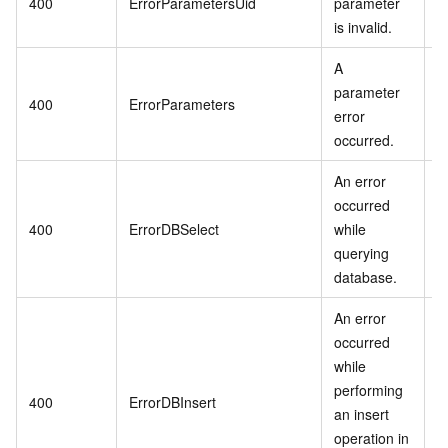
400
ErrorParametersUid
parameter
a
is invalid.
A
parameter
400
ErrorParameters
error
occurred.
An error
occurred
400
ErrorDBSelect
while
querying
database.
An error
occurred
while
performing
400
ErrorDBInsert
an insert
operation in