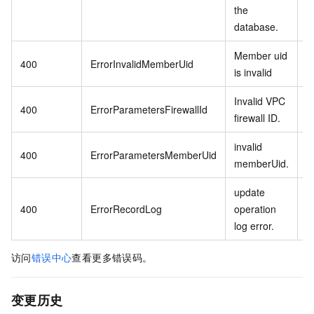
the
database.
Member uid
400
ErrorInvalidMemberUid
is invalid
Invalid VPC
V
400
ErrorParametersFirewallId
firewall ID.
I
invalid
400
ErrorParametersMemberUid
memberUid.
m
update
400
ErrorRecordLog
operation
log error.
访问
错误中心
查看更多错误码。
变更历史