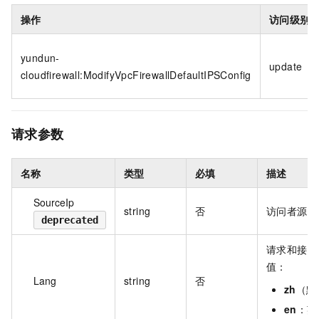
操作
访问级别
yundun-
update
cloudfirewall:ModifyVpcFirewallDefaultIPSConfig
请求参数
名称
类型
必填
描述
SourceIp
string
否
访问者源 I
deprecated
请求和接收
值：
Lang
string
否
zh
（默
en
：英