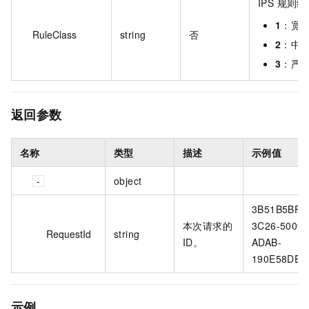
IPS 规则
1
：宽
RuleClass
string
否
2
：中
3
：严
返回参数
名称
类型
描述
示例值
object
3B51B5BF-
本次请求的
3C26-5009-
RequestId
string
ID。
ADAB-
190E58DE4
示例