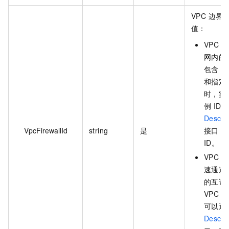
VPC 边界
值：
VPC
网内的
包含 V
和指定 
时，实例
例 I
Descri
VpcFirewallId
string
是
接口，
ID。
VPC
速通道连
的互访流
VPC 
可以通
Describ