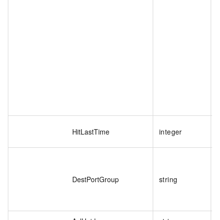
HitLastTime
integer
DestPortGroup
string