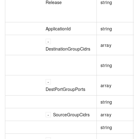
Release
string
ApplicationId
string
array
DestinationGroupCidrs
string
array
DestPortGroupPorts
string
SourceGroupCidrs
array
string