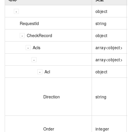
object
RequestId
string
CheckRecord
object
Acls
array<object>
array<object>
Acl
object
Direction
string
Order
integer