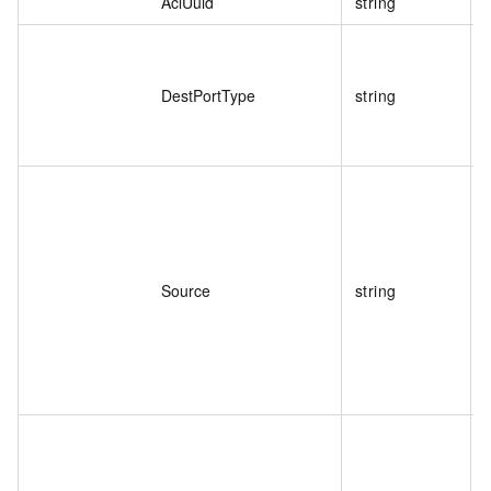
AclUuid
string
DestPortType
string
Source
string