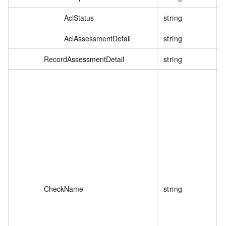
AclStatus
string
AclAssessmentDetail
string
RecordAssessmentDetail
string
CheckName
string