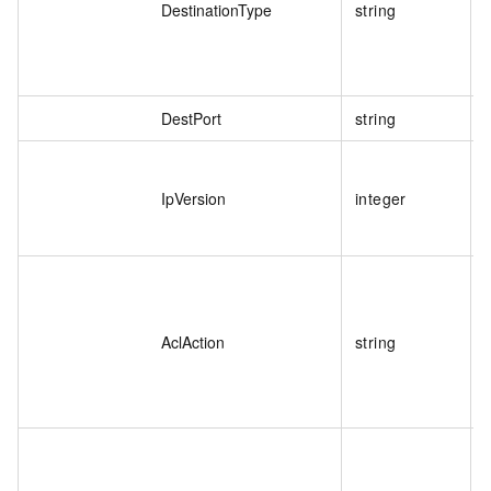
DestinationType
string
DestPort
string
IpVersion
integer
AclAction
string