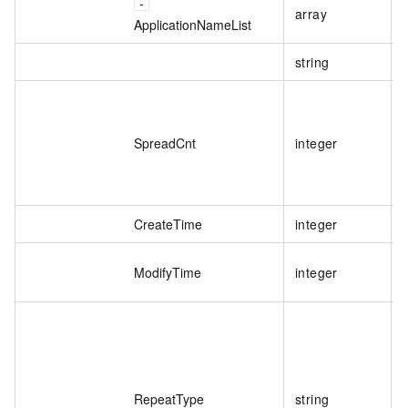
array
ApplicationNameList
string
SpreadCnt
integer
CreateTime
integer
ModifyTime
integer
RepeatType
string