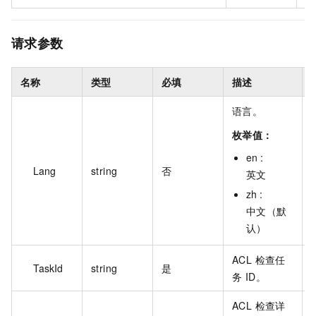
请求参数
名称
类型
必填
描述
语言。
枚举值：
en :
Lang
string
否
英文
zh :
中文（默
认）
ACL 检查任
t
TaskId
string
是
务 ID。
ACL 检查详