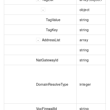
object
TagValue
string
TagKey
string
AddressList
array
string
NatGatewayId
string
DomainResolveType
integer
VpcFirewallId
string