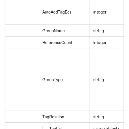
AutoAddTagEcs
integer
GroupName
string
ReferenceCount
integer
GroupType
string
TagRelation
string
TagList
array<object>