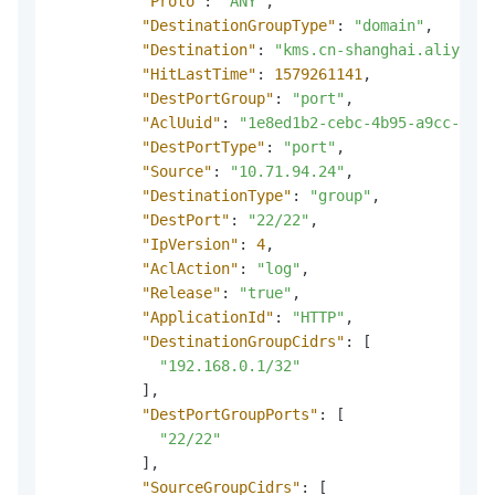
"Proto"
:
"ANY"
,
"DestinationGroupType"
:
"domain"
,
"Destination"
:
"kms.cn-shanghai.aliyuncs
"HitLastTime"
:
1579261141
,
"DestPortGroup"
:
"port"
,
"AclUuid"
:
"1e8ed1b2-cebc-4b95-a9cc-0cb7
"DestPortType"
:
"port"
,
"Source"
:
"10.71.94.24"
,
"DestinationType"
:
"group"
,
"DestPort"
:
"22/22"
,
"IpVersion"
:
4
,
"AclAction"
:
"log"
,
"Release"
:
"true"
,
"ApplicationId"
:
"HTTP"
,
"DestinationGroupCidrs"
:
[
"192.168.0.1/32"
]
,
"DestPortGroupPorts"
:
[
"22/22"
]
,
"SourceGroupCidrs"
:
[