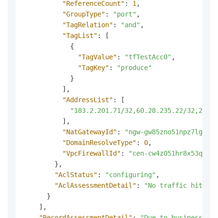
"ReferenceCount"
:
1
,
"GroupType"
:
"port"
,
"TagRelation"
:
"and"
,
"TagList"
:
[
{
"TagValue"
:
"tfTestAcc0"
,
"TagKey"
:
"produce"
}
]
,
"AddressList"
:
[
"183.2.201.71/32,60.28.235.22/32,210.5
]
,
"NatGatewayId"
:
"ngw-gw85zno51npz7lgc04z
"DomainResolveType"
:
0
,
"VpcFirewallId"
:
"cen-cw4z051hr8x53qniv5
}
,
"AclStatus"
:
"configuring"
,
"AclAssessmentDetail"
:
"No traffic hit pol
}
]
,
"RecordAssessmentDetail"
:
"Due to business off