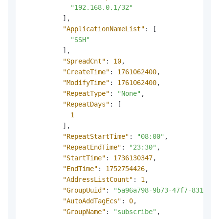
"192.168.0.1/32"
]
,
"ApplicationNameList"
:
[
"SSH"
]
,
"SpreadCnt"
:
10
,
"CreateTime"
:
1761062400
,
"ModifyTime"
:
1761062400
,
"RepeatType"
:
"None"
,
"RepeatDays"
:
[
1
]
,
"RepeatStartTime"
:
"08:00"
,
"RepeatEndTime"
:
"23:30"
,
"StartTime"
:
1736130347
,
"EndTime"
:
1752754426
,
"AddressListCount"
:
1
,
"GroupUuid"
:
"5a96a798-9b73-47f7-831e-1d
"AutoAddTagEcs"
:
0
,
"GroupName"
:
"subscribe"
,