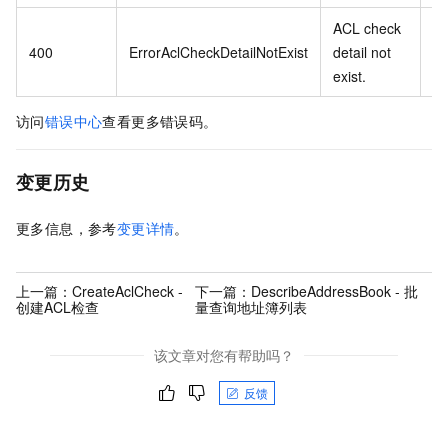
ACL check
A
400
ErrorAclCheckDetailNotExist
detail not
情
exist.
访问
错误中心
查看更多错误码。
变更历史
更多信息，参考
变更详情
。
上一篇：
CreateAclCheck -
下一篇：
DescribeAddressBook - 批
创建ACL检查
量查询地址簿列表
该文章对您有帮助吗？
反馈