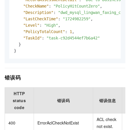
"CheckName"
:
"PolicyHitCountZero"
,
"Description"
:
"dwd_mysql_lingwan_faxing_chat_
"LastCheckTime"
:
"1724982259"
,
"Level"
:
"High"
,
"PolicyTotalCount"
:
1
,
"TaskId"
:
"task-c92d4544ef7b6a42"
}
}
错误码
HTTP
status
错误码
错误信息
code
ACL check
A
400
ErrorAclCheckNotExist
not exist.
存