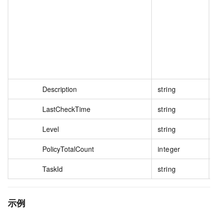
Description
string
LastCheckTime
string
Level
string
PolicyTotalCount
integer
TaskId
string
示例