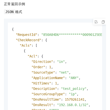
正常返回示例
格式
JSON
{
"RequestId"
:
"850A84D6************00090125EEB1"
,
"CheckRecord"
:
{
"Acls"
:
[
{
"Acl"
:
{
"Direction"
:
"in"
,
"Order"
:
1
,
"SourceType"
:
"net"
,
"ApplicationName"
:
"ANY"
,
"HitTimes"
:
1
,
"Description"
:
"test_policy"
,
"SourceGroupType"
:
"ip"
,
"DnsResultTime"
:
1579261141
,
"DnsResult"
:
"192.168.0.1/32"
,