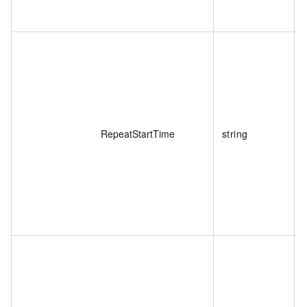
RepeatStartTime
string