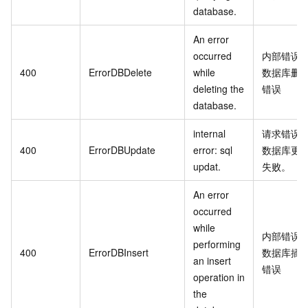
database.
An error
occurred
内部错误
400
ErrorDBDelete
while
数据库删
deleting the
错误
database.
internal
请求错误
400
ErrorDBUpdate
error: sql
数据库更
updat.
失败。
An error
occurred
while
内部错误
performing
400
ErrorDBInsert
数据库插
an insert
错误
operation in
the