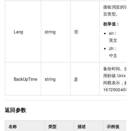
接收消息的语
言类型。
枚举值：
Lang
string
否
en :
英文
zh :
中文
备份时间。使
用秒级 Unix 
BackUpTime
string
是
间戳表示，如
1672502400
返回参数
名称
类型
描述
示例值