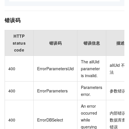
错误码
HTTP
status
错误码
错误信息
描述
code
The aliUid
aliUid 不合
400
ErrorParametersUid
parameter
法
is invalid.
Parameters
400
ErrorParameters
参数错误
error.
An error
occurred
内部错误
400
ErrorDBSelect
while
数据库查
querying
错误