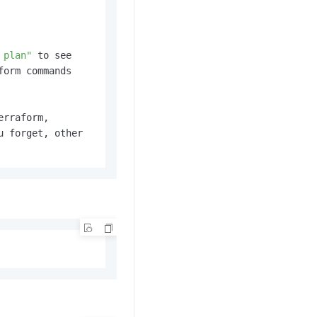
 plan"
 to see

orm commands

rraform,

 forget, other
