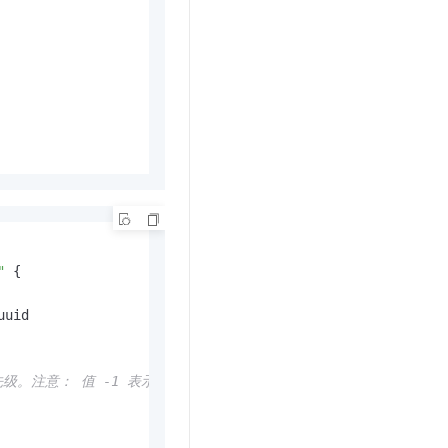
"
 {

uid

级。注意： 值 -1 表示最低优先级。