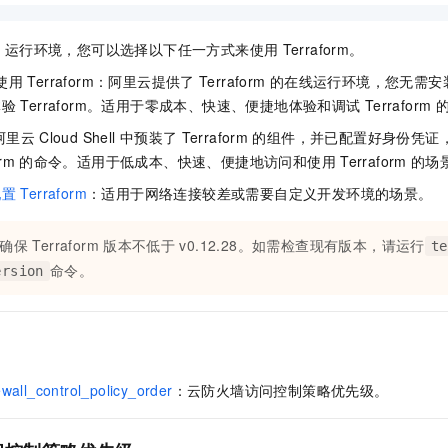
一个 AI 助手
即刻拥有 DeepSeek-R1 满血版
超强辅助，Bol
在企业官网、通讯软件中为客户提供 AI 客服
多种方案随心选，轻松解锁专属 DeepSeek
m
运行环境，您可以选择以下任一方式来使用
Terraform。
使用
Terraform：阿里云提供了
Terraform
的在线运行环境，您无需安
体验
Terraform。适用于零成本、快速、便捷地体验和调试
Terraform
阿里云
Cloud Shell
中预装了
Terraform
的组件，并已配置好身份凭证
orm
的命令。适用于低成本、快速、便捷地访问和使用
Terraform
的场
配置
Terraform
：适用于网络连接较差或需要自定义开发环境的场景。
确保
Terraform
版本不低于
v0.12.28。如需检查现有版本，请运行
te
命令。
ersion
ewall_control_policy_order
：云防火墙访问控制策略优先级。