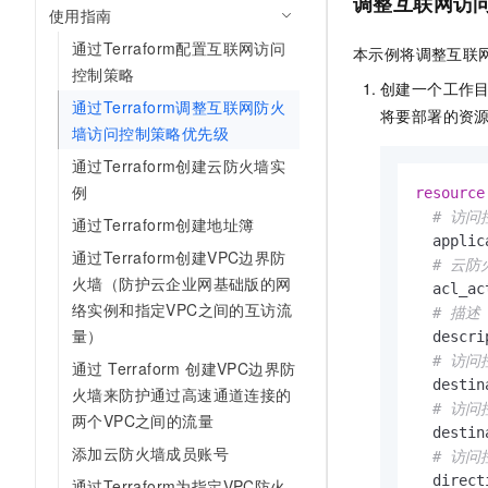
调整互联网访
使用指南
通过Terraform配置互联网访问
本示例将调整互联
控制策略
创建一个工作
通过Terraform调整互联网防火
将要部署的资
墙访问控制策略优先级
通过Terraform创建云防火墙实
例
resource
# 访问控
通过Terraform创建地址簿
  applic
通过Terraform创建VPC边界防
# 云防
火墙（防护云企业网基础版的网
  acl_ac
络实例和指定VPC之间的互访流
# 描述
量）
  descri
# 访问
通过 Terraform 创建VPC边界防
  destin
火墙来防护通过高速通道连接的
# 访
两个VPC之间的流量
  destin
添加云防火墙成员账号
# 访问
  direct
通过Terraform为指定VPC防火