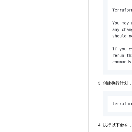
Terrafor
You may 
any chan
should n
If you e
rerun th
commands
创建执行计划
terrafor
执行以下命令