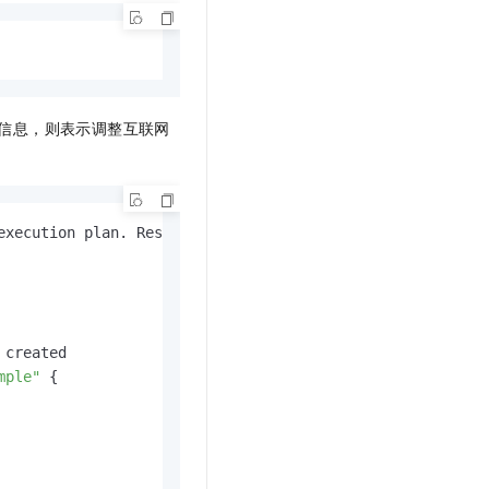
信息，则表示调整互联网
execution plan. Resource actions are indicated with the 
created

mple"
{