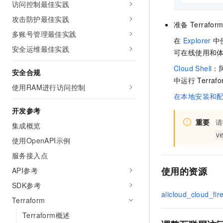
访问控制最佳实践
10 分钟在聊天系统中增加
专有云
攻击防护最佳实践
准备
Terrafor
多账号管理最佳实践
在
Explorer
中
安全运维最佳实践
可在线使用和
Cloud Shell
：
安全合规
中运行
Terraf
使用RAM进行访问控制
在本地安装和
开发参考
重要
请
集成概览
v
使用OpenAPI示例
服务接入点
使用的资源
API参考
SDK参考
alicloud_cloud_fir
Terraform
Terraform概述