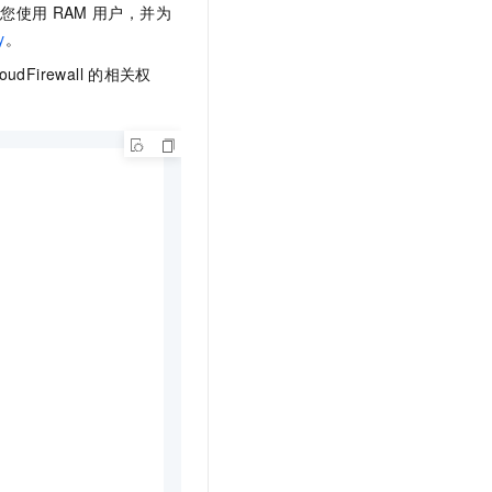
文戏情感细腻自然，动作戏激烈拳拳到肉，实现更强表演能力
支持中英文自由切换，具备更强的噪声鲁棒性
议您使用
RAM
用户，并为
云聚AI 严选权益
SSL 证书
y
。
，一键激活高效办公新体验
精选AI产品，从模型到应用全链提效
堡垒机
oudFirewall
的相关权
AI 用量加速计划
应用
防火墙
、识别商机，让客服更高效、服务更出色。
新老同享，达量后返
千问办公
主机安全
NEW
的智能体编程平台
一站式AI生产力平台
AI 应用及服务市场
伶鹊
企业级人与Agent协作平台，接入和调度多个数字员工
智能客服平台，对话机器人、对话分析、智能外呼
AI 应用
大模型服务平台百炼 - 全妙
大模型
应用创作平台
多模态内容创作工具，已接入 DeepSeek
自然语言处理
数据标注
机器学习
息提取
与 AI 智能体进行实时音视频通话
从文本、图片、视频中提取结构化的属性信息
构建支持视频理解的 AI 音视频实时通话应用