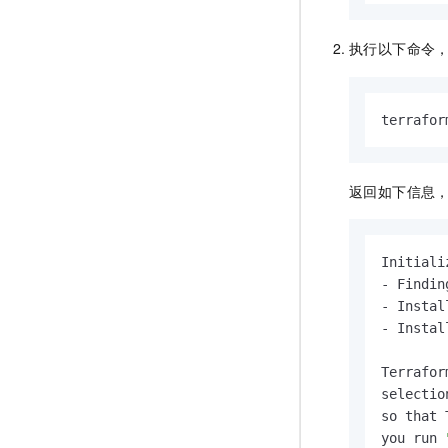
执行以下命令
terrafor
返回如下信息
Initiali
- Findin
- Instal
- Instal
Terrafor
selectio
so that 
you run 