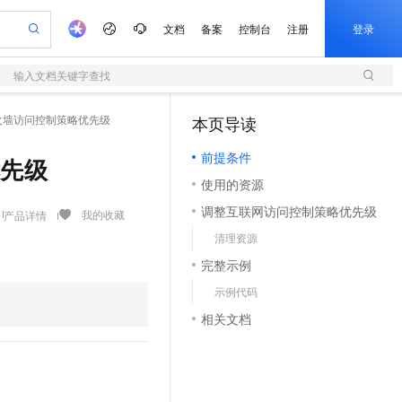
文档
备案
控制台
注册
登录
输入文档关键字查找
验
作计划
器
AI 活动
专业服务
服务伙伴合作计划
开发者社区
加入我们
服务平台百炼
阿里云 OPC 创新助力计划
网防火墙访问控制策略优先级
本页导读
（1）
一站式生成采购清单，支持单品或批量购买
S
io：打造专属 AI 语音助手
S产品伙伴计划（繁花）
峰会
造的大模型服务与应用开发平台
轻量应用服务器
一句话生成原生可编辑精美 PPT 文稿
AI 生产力先锋
Al MaaS 服务伙伴赋能合作
域名
博文
Careers
至高可申请百万元
前提条件
性可伸缩的云计算服务
开启高性价比 AI 编程新体验
Qwen-Audio-3.0-Realtime 端到端实时语音角色扮演
输入一句话想法, 轻松生成专业的 PPT
先锋实践拓展 AI 生产力的边界
快速构建应用程序和网站，即刻迈出上云第一步
优先级
Token 补贴，五大权
计划
海大会
伙伴信用分合作计划
商标
问答
社会招聘
使用的资源
益加速 OPC 成功
S
eek-V4-Pro
数字证书管理服务（原SSL证书）
一键部署幻兽帕鲁游戏服务器
飞天发布时刻
HOT
划
备案
电子书
校园招聘
调整互联网访问控制策略优先级
pSeek-V4-Pro
视频创作，一键激活电商全链路生产力
全托管，含MySQL、PostgreSQL、SQL Server、MariaDB多引擎
实现全站HTTPS，呈现可信的WEB访问
一键购买专属联机服务器，轻松开启游戏
所见，即是所愿
我的收藏
产品详情
更多支持
划
公司注册
镜像站
清理资源
视频生成
语音识别与合成
专属 QwenPaw
短信服务
漫剧工坊：一站式动画创作平台
AI 实训营
HOT
合作伙伴培训与认证
完整示例
划
上云迁移
的智能体编程平台
站生成，高效打造优质广告素材
从聊天伙伴进化为能主动干活的本地数字员工
快速生产连贯的高质量长漫剧
从基础到进阶，Agent 创客手把手教你
国内短信简单易用，安全可靠，秒级触达，全球覆盖200+国家和地区。
e-1.1-T2V
Qwen3-TTS-Flash
lScope
我要反馈
查询合作伙伴
示例代码
畅细腻的高质量视频
离线语音合成大模型，多语言方言自适应，低延迟高稳定
n Alibaba Cloud ISV 合作
代维服务
olarDB
建企业门户网站
大数据开发治理平台 DataWorks
10 分钟搭建微信、支付宝小程序
相关文档
创新加速
ope
登录合作伙伴管理后台
我要建议
站，无忧落地极速上线
以可视化方式快速构建移动和 PC 门户网站
100%兼容MySQL、PostgreSQL，兼容Oracle，支持集中和分布式
高效部署网站，快速应用到小程序
Data Agent 驱动的一站式 Data+AI 开发治理平台
e-1.1-I2V
Cosyvoice-V3-Flash
安全
畅自然，细节丰富
高表现力语音合成大模型，语音克隆听感自然
我要投诉
上云场景组合购
伴
边界网络安全防护产品
漫剧创作，剧本、分镜、视频高效生成
覆盖90%+业务场景，专享组合折扣价
2V
VPN
Fun-ASR