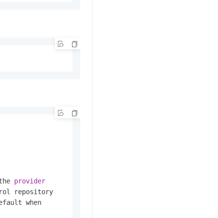
the 
provider
ol repository

fault when
