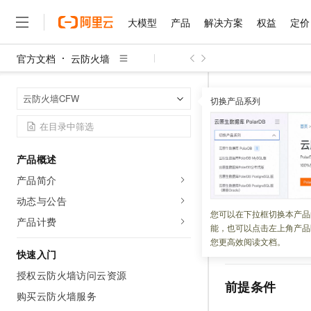
大模型
产品
解决方案
权益
定价
官方文档
云防火墙
大模型
产品
解决方案
权益
定价
云市场
伙伴
服务
了解阿里云
精选产品
精选解决方案
普惠上云
产品定价
精选商城
成为销售伙伴
售前咨询
为什么选择阿里云
千问AI平台
云防火墙
云
首页
云防火墙CFW
了解云产品的定价详情
切换产品系列
大模型服务平台百炼
千问办公，解锁你的工作
普惠上云 官方力荐
分销伙伴
在线服务
网站建设
什么是云计算
大
大模型服务与应用平台
企业级Agent产品，直接
云服务器38元/年起，超
通过Ter
咨询伙伴
多端小程序
技术领先
云上成本管理
售后服务
千问大模型
Agency Agents：拥
官方推荐返现计划
大模型
大模型
精选产品
精选解决方案
Salesforce 国际版订阅
稳定可靠
产品概述
管理和优化成本
多元化、高性能、安全可靠
推荐新用户得奖励，单订单
更新时间：
2025-04-23
销售伙伴合作计划
自助服务
产品简介
友盟天域
安全合规
人工智能与机器学习
AI
文本生成
无影云电脑
HappyHorse 打造一
云工开物
本文介绍如何使用
无影生态合作计划
在线服务
动态与公告
观测云
分析师报告
随时随地安全接入的云上超
高校专属算力普惠，学生认
计算
互联网应用开发
您可以在下拉框切换本产品
Qwen3.8-Max
HOT
产品计费
Salesforce On Alibaba C
工单服务
能，也可以点击左上角产品
智能体时代全能旗舰模型
Tuya 物联网平台阿里云
研究报告与白皮书
说明
当前
云解析DNS
快速拥有专属 OpenClaw
Consulting Partner 合
大数据
容器
您更高效阅读文档。
免费试用
短信专区
快速入门
蓝凌 OA
Qwen3.7-Plus
AI 大模型销售与服务生
现代化应用
存储
天池大赛
能看、能想、能动手的多模
授权云防火墙访问云资源
云原生大数据计算服务 Max
解决方案免费试用 新老
电子合同
前提条件
面向分析的企业级SaaS模
最高领取价值200元试用
购买云防火墙服务
安全
网络与CDN
AI 算法大赛
Qwen3-VL-Plus
畅捷通