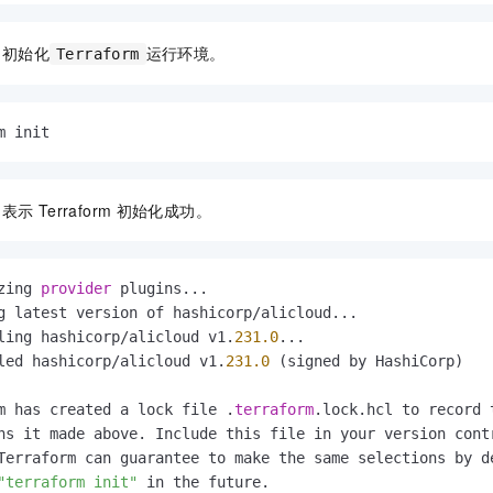
，初始化
运行环境。
Terraform
m init
，表示
Terraform
初始化成功。
zing 
provider
 plugins...

g latest version of hashicorp/alicloud...

ling hashicorp/alicloud v1.
231.0
...

led hashicorp/alicloud v1.
231.0
 (signed by HashiCorp)

m has created a lock file .
terraform
.lock.hcl to record 
ns it made above. Include this file in your version contr
Terraform can guarantee to make the same selections by de
"terraform init"
 in the future.
