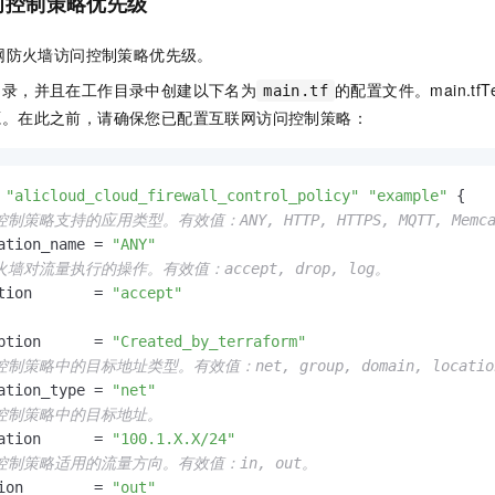
问控制策略优先级
网防火墙访问控制策略优先级。
目录，并且在工作目录中创建以下名为
的配置文件。
main.tf
T
main.tf
源。在此之前，请确保您已配置互联网访问控制策略：
"alicloud_cloud_firewall_control_policy"
"example"
 {

制策略支持的应用类型。有效值：ANY, HTTP, HTTPS, MQTT, Memcache, M
ation_name = 
"ANY"
火墙对流量执行的操作。有效值：accept, drop, log。
tion       = 
"accept"
ption      = 
"Created_by_terraform"
控制策略中的目标地址类型。有效值：net, group, domain, locati
ation_type = 
"net"
问控制策略中的目标地址。
ation      = 
"100.1.X.X/24"
控制策略适用的流量方向。有效值：in, out。
ion        = 
"out"