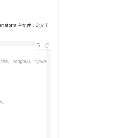
erraform
主文件，定义了
ongoDB, MySQL, RDP, Redis, SMTP, SMTPS, SSH, SSL,
on。