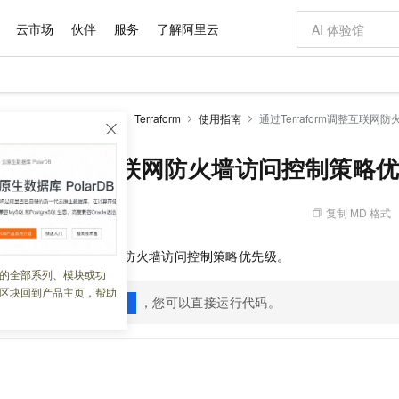
云市场
伙伴
服务
了解阿里云
AI 特惠
数据与 API
成为产品伙伴
企业增值服务
最佳实践
价格计算器
AI 场景体
基础软件
产品伙伴合
阿里云认证
市场活动
配置报价
大模型
防火墙CFW
开发参考
Terraform
使用指南
通过Terraform调整互联
自助选配和估算价格
新方式
域名与网站
睿译宝，AI翻译排版一步到位
智启 AI 普惠权益
产品生态集成认证中心
企业支持计划
云上春晚
千问官方 MaaS 平台，为开发者和 Agent 而生，新用户赠送 1 亿 + tokens 额度
云服务器 EC
Qwen Aud
AI Coding
阿里云Maa
2026 阿里云
为企业打
数据集
Windows
大模型认证
模型
NEW
NEW
交付可用成果
值低价云产品抢先购
提供智能易用的域名与建站服务
上传文档即自动完成翻译和格式还原
至高享 1亿+免费 tokens，加速 Al 应用落地
安全可靠、弹
智能编程，一键
raform调整互联网防火墙访问控制策略
产品生态伙伴
专家技术服务
云上奥运之旅
弹性计算合作
阿里云中企出
手机三要素
宝塔 Linux
全部认证
价格优势
有专属领域专家
对象存储 OSS
GLM-5.2：长任务时代开源旗舰模型
阿里云 OPC 创新助力计划
云数据库 RD
即刻拥有 DeepS
AI 电商营销
产品生态伙伴工作台
企业增值服务台
云栖战略参考
云存储合作计
云栖大会
身份实名认证
CentOS
训练营
推动算力普惠，释放技术红利
的大模型服务
最高返9万
多领域专家智能体,一键组建 AI 虚拟交付团队
至高百万元 Token 补贴，加速一人公司成长
稳定、安全、高性价比、高性能的云存储服务
真正可用的 1M 上下文,一次完成代码全链路开发
轻松解锁专属 Dee
从图文生成到
复制 MD 格式
 09:54:05
云上的中国
数据库合作计
活动全景
短信
Docker
图片和
站式影视创作平台
人工智能平台 PAI
Hermes Agent，打造自进化智能体
Token Plan 模型订阅计划
Qoder
5 分钟轻松部署
AI 广告创作
企业成长
大模型
NEW
信息公告
Terraform
调整互联网防火墙访问控制策略优先级。
看见新力量
云网络合作计
OCR 文字识别
JAVA
级电脑
证享300元代金券
可视化编排打通从文字构思到成片全链路闭环
一站式AI开发、训练和推理服务
自主进化，持久记忆，越用越聪明
Qwen3.8-Max 首发尝鲜，限时加量 10 倍，夜间低至2折
面向真实软件
图文、视频一
的全部系列、模块或功
Kimi-K3
HappyHors
NEW
魔搭 Mode
loud
服务实践
官网公告
区块回到产品主页，帮助
Kimi 最新旗舰模型，长程编程与推理利器
让文字生成流
金融模力时刻
Salesforce O
版
发票查验
全能环境
示例代码支持
，您可以直接运行代码。
Qoder CN
Claude Code + GStack 打造工程团队
千问办公，限时限量积分加倍
云原生数据库 P
低代码高效构
AI 建站
一键运行
NEW
作计划
计划
创新中心
魔搭 ModelSc
健康状态
让AI从“聊天伙伴”进化为能干活的“数字员工”
覆盖公网/内网、递归/权威、移动APP等全场景解析服务
安装技能 GStack，拥有专属 AI 工程团队
你的AI工作搭子，覆盖日常办公高频场景
基于千问大模型等，支持代码智能生成、研发智能问答
0 代码专业建
客户案例
天气预报查询
操作系统
Deepseek-v4-pro
HappyHors
态合作计划
态智能体模型
旗舰 MoE 大模型，百万上下文与顶尖推理能力
图生视频，流
Compute
同享
容器服务 Kubernetes 版 ACK
万小智 AI 建站低至 15元/月
云防火墙
AI 短剧/漫剧
快递物流查询
WordPress
成为服务伙
高校合作
式云数据仓库
点，立即开启云上创新
提供一站式管理容器应用的 K8s 服务
送.CN域名，送备案服务码
云原生的云上
AI助力短剧
GLM-5.2
Wan2.7-T
Ubuntu