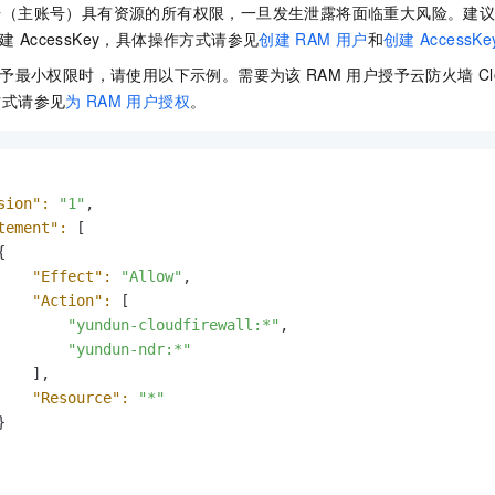
服务生态伙伴
视觉 Coding、空间感知、多模态思考等全面升级
1M上下文，专为长程任务能力而生
云工开物
号（主账号）具有资源的所有权限，一旦发生泄露将面临重大风险。建
企业应用
Night Plan 支持 Qwen 3.8-Max
AI 办公
NEW
Red Hat
建
AccessKey，具体操作方式请参见
创建
RAM
用户
和
创建
AccessKe
30+ 款产品免费体验
夜间 5 折，Qwen/Meoo/TokenPlan 客户专享
AI智能应用
科研合作
ERP
堂（旗舰版）
SUSE
予最小权限时，请使用以下示例。需要为该
RAM
用户授予云防火墙
Cl
智能客服
AI 应用构建
大模型原生
方式请参见
为
RAM
用户授权
。
CRM
2个月
自动承接线索
建站小程序
Qoder
大模型服务平台百炼-应用模版
OA 办公系统
HOT
NEW
面向真实软件
个人版上线、团队版降价；千问3.8-Max首发发尝鲜
丰富多元化的应用模版和解决方案
力提升
财税管理
模板建站
sion":
"1"
,

万有无界
大模型服务平台百炼-智能体
400电话
定制建站
tement":
 [

的模型效果
灵活可视化地构建企业级 Agent


方案
广告营销
模板小程序
"Effect":
"Allow"
,

秒悟
人工智能平台 PAI
定制小程序
"Action":
 [

云端极速 AI 
新一代 AI 视频生成模型，深度适配广告营销等场景
AI Native 的算法工程平台，一站式完成建模、训练、推理服务部署
"yundun-cloudfirewall:*"
,

APP 开发
"yundun-ndr:*"
    ],

建站系统
"Resource":
"*"


AI 应用
10分钟微调：让0.6B模型媲美235B模型
多模态数据信
依托云原生高可用架构,实现Dify私有化部署
用1%尺寸在特定领域达到大模型90%以上效果