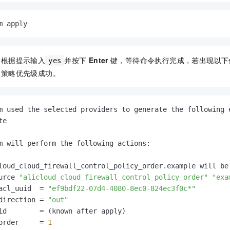
m apply
，根据提示输入
并按下
Enter
键，等待命令执行完成，若出现以下
yes
制策略优先级成功。
m used the selected providers to generate the following 
e

m will perform the following actions
:
loud_cloud_firewall_control_policy_order.example will be 
urce 
"alicloud_cloud_firewall_control_policy_order"
"exa
acl_uuid  = 
"ef9bdf22-07d4-4080-8ec0-824ec3f0c*"
direction = 
"out"
id        = (known after apply)

order     = 
1