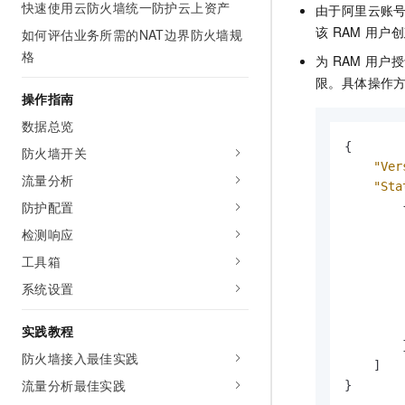
快速使用云防火墙统一防护云上资产
由于阿里云账
AI 产品 免费试用
网络
安全
云开发大赛
Tableau 订阅
该
RAM
用户创
如何评估业务所需的NAT边界防火墙规
1亿+ 大模型 tokens 和 
可观测
入门学习赛
格
中间件
AI空中课堂在线直播课
为
RAM
用户授
140+云产品 免费试用
大模型服务
限。具体操作
上云与迁云
产品新客免费试用，最长1
数据库
操作指南
生态解决方案
千问AI平台-Token Plan
企业出海
数据总览
大模型ACA认证体验
大数据计算
助力企业全员 AI 认知与能
{

行业生态解决方案
防火墙开关
政企业务
媒体服务
"Ver
千问AI平台-模型体验
流量分析
开发者生态解决方案
"Sta
在线体验全尺寸、多种模态
企业服务与云通信
防护配置
        {
AI 开发和 AI 应用解决
Happy 系列大模型
检测响应
域名与网站
工具箱
终端用户计算
系统设置
        
Serverless
大模型解决方案
实践教程
        }
开发工具
防火墙接入最佳实践
快速部署 Dify，高效搭建 
    ]

流量分析最佳实践
迁移与运维管理
}