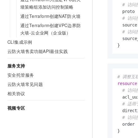
# 访问
墙策略组添加访问控制策略
  proto 
通过Terraform创建NAT防火墙
# 访
通过Terraform创建VPC边界防
  source
# 访问
火墙-云企业网（企业版）
  source
CLI集成示例
}
云防火墙售卖功能API最佳实践
服务支持
安全托管服务
# 调整互
云防火墙常见问题
resource
# 访问
相关协议
  acl_uu
# 适用
视频专区
  direct
# 访
  order 
}