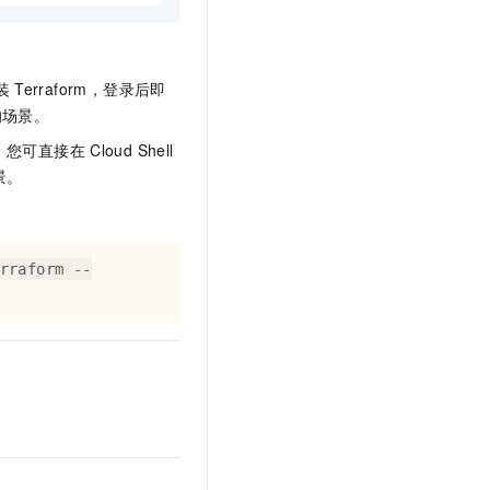
t.diy 一步搞定创意建站
构建大模型应用的安全防护体系
通过自然语言交互简化开发流程,全栈开发支持
通过阿里云安全产品对 AI 应用进行安全防护
装
Terraform，登录后即
的场景。
，您可直接在
Cloud Shell
景。
rraform --