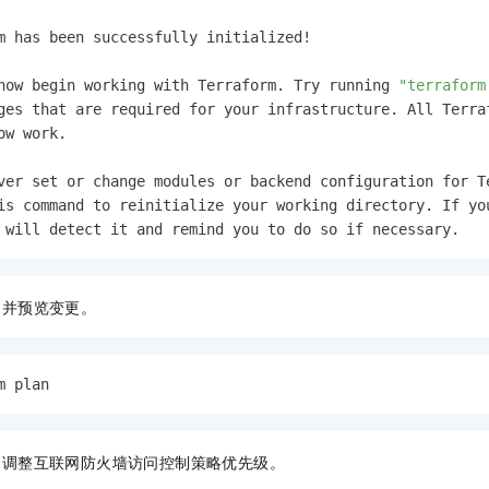
m has been successfully initialized!

now begin working with Terraform. Try running 
"terraform
ges that are required for your infrastructure. All Terraf
ow work.

ver set or change modules or backend configuration for Te
is command to reinitialize your working directory. If you
 will detect it and remind you to do so if necessary.
，并预览变更。
m plan
，调整互联网防火墙访问控制策略优先级。