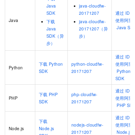
Java
java-cloudfw-
SDK
20171207
通过
IDE
Java
使用阿里
下载
java-cloudfw-
Java SD
Java
20171207（异
SDK（异
步）
步）
通过
IDE
下载
Python
python-cloudfw-
使用阿里
Python
SDK
20171207
Python
SDK
通过
IDE
下载
PHP
php-cloudfw-
PHP
使用阿里
SDK
20171207
PHP SD
通过
IDE
下载
nodejs-cloudfw-
使用阿里
Node.js
Node.js
20171207
Node.js