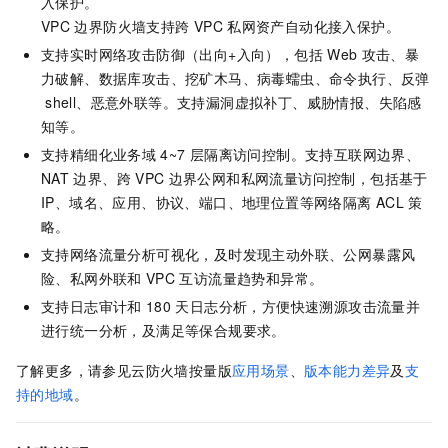
入保护。
VPC
边界防火墙支持跨
VPC
私网资产自动化接入保护。
支持实时网络攻击防御（出向+入向），包括
Web
攻击、暴
力破解、数据库攻击、挖矿木马、病毒蠕虫、命令执行、反弹
shell、恶意外联等。支持漏洞虚拟补丁、威胁情报、失陷感
知等。
支持精细化业务域
4~7
层隔离访问控制。支持互联网边界、
NAT
边界、跨
VPC
边界公网和私网流量访问控制，包括基于
IP、域名、应用、协议、端口、地理位置等网络隔离
ACL
策
略。
支持网络流量分析可视化，及时发现主动外联、公网暴露风
险、私网外联和
VPC
互访流量趋势和异常。
支持日志审计和
180
天日志分析，方便快速溯源攻击流量并
进行统一分析，及满足等保合规要求。
了解更多，请参见云防火墙按量版
应用场景
、
版本能力差异
及
支
持的地域
。