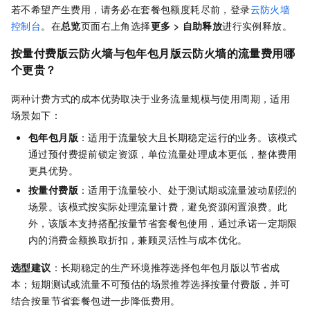
若不希望产生费用，请务必在套餐包额度耗尽前，
登录
云防火墙
控制台
。
在
总览
页面右上角选择
更多
>
自助释放
进行实例释放。
按量付费版云防火墙与包年包月版云防火墙的流量费用哪
个更贵？
两种计费方式的成本优势取决于业务流量规模与使用周期，适用
场景如下：
包年包月版
：适用于流量较大且长期稳定运行的业务。该模式
通过预付费提前锁定资源，单位流量处理成本更低，整体费用
更具优势。
按量付费版
：适用于流量较小、处于测试期或流量波动剧烈的
场景。该模式按实际处理流量计费，避免资源闲置浪费。此
外，该版本支持搭配按量节省套餐包使用，通过承诺一定期限
内的消费金额换取折扣，兼顾灵活性与成本优化。
选型建议
：长期稳定的生产环境推荐选择包年包月版以节省成
本；短期测试或流量不可预估的场景推荐选择按量付费版，并可
结合按量节省套餐包进一步降低费用。