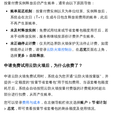
按量付费实例释放后仍产生账单，通常由以下原因导致：
账单延迟机制
：按量付费实例以天为单位结算。实例释放后，
系统会在次日（T+1）生成今日包含释放前费用的账单，此后
不再产生新账单。
未及时释放实例
：免费试用结束或节省套餐包额度用尽后，若
未手动释放实例，服务将继续按原价计费并产生账单。
未正确停止计费
：仅关闭边界防火墙保护无法停止计费。如需
彻底停止计费，请
登录
云防火墙控制台
。
在
总览
页面右上角，
选择
更多
>
自助释放
。
申请免费试用云防火墙后，为什么收费了？
申请云防火墙免费试用时，系统会为您开通“云防火墙按量版”，并
提供一定额度的“按量节省套餐包”用于抵扣费用。当该套餐包额度
耗尽后，系统会自动按照云防火墙按量付费版的计费规则对超出
部分进行扣费，从而产生账单。
您可以登录
费用与成本
，在左侧导航栏依次选择
账户 >
节省计划
> 总览
，即可查看按量节省套餐包的剩余额度及使用情况。