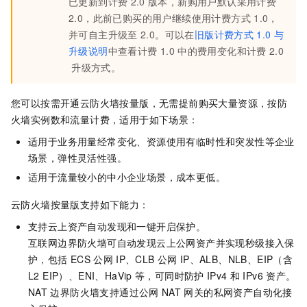
已更新到计费
2.0
版本，新购用户默认采用计费
2.0，此前已购买的用户继续使用计费方式
1.0，
并可自主升级至
2.0。可以在
旧版计费方式
1.0
与
升级说明
中查看计费
1.0
中的费用变化和计费
2.0
升级方式。
您可以按需开通云防火墙按量版，无需提前购买大量资源，按防
火墙实例数和流量计费，适用于如下场景：
适用于业务用量经常变化、资源使用有临时性和突发性等企业
场景，弹性灵活性强。
适用于流量较小的中小企业场景，成本更低。
云防火墙按量版支持如下能力：
支持云上资产自动发现和一键开启保护。
互联网边界防火墙可自动发现云上公网资产并实现秒级接入保
护，包括
ECS
公网
IP、CLB
公网
IP、ALB、NLB、EIP（含
L2 EIP）、ENI、HaVip
等，可同时防护
IPv4
和
IPv6
资产。
NAT
边界防火墙支持通过公网
NAT
网关的私网资产自动化接