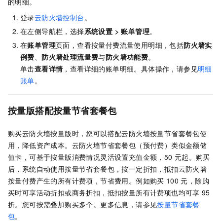
的明细。
登录
云防火墙控制台
。
在左侧导航栏，选择
系统设置
>
账单管理
。
在
账单管理
页面，查看按量付费流量使用明细，包括
防火墙实
例费
、
防火墙处理流量费
与
防火墙功能费
。
单击
查看详情
，查看详细的账单明细。具体操作，请参见
明细
账单
。
按量版搭配按量节省套餐包
购买
云防火墙按量版
时，您可以搭配云防火墙按量节省套餐包使
用，降低资产成本。云防火墙节省套餐包（预付费）类似金额储
值卡，可基于按量版消费情况灵活设置充值金额，
50
元
起。购买
后，系统自动使用按量节省套餐包，按一定折扣，抵扣云防火墙
按量付费产生的所有计费项，节省费用。例如购买
100
元
，除购
买时可享活动折扣或商务折扣，抵扣按量所有计费项也均可享
95
折。您可按需叠加购买多个。更多信息，请参见
按量节省套餐
包
。