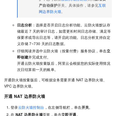
产自动保护
开关。具体操作，请参见
互联
网边界防火墙
。
日志分析
：选择是否开启日志分析功能。云防火墙默认存
储最近
7
天的审计日志，如需更长时间日志存储、满足等
保要求或导出日志等，请开启此功能。日志分析支持自定
义存储
7~730
天的日志数据。
仔细阅读并选中云防火墙（按量付费）服务协议，单击
立
即创建
并完成支付。
开通
云防火墙按量版
后，阿里云会根据您的实际使用情况
次日结算前一天的账单。
开通防火墙按量版后，可根据业务需要开通
NAT
边界防火墙、
VPC
边界防火墙。
开通
NAT
边界防火墙
登录
云防火墙控制台
，
在左侧导航栏，单击
开关
。
在
NAT
边界防火墙
页签，单击
立即开通
。