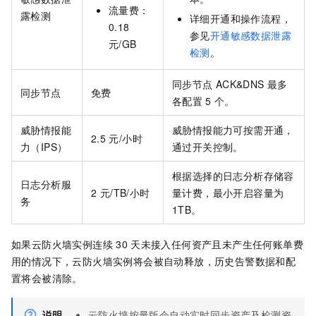
流量费：
露检测
详细开通和操作流程，
0.18
参见
开通敏感数据泄露
元/GB
检测
。
同步节点
ACK&DNS
最多
同步节点
免费
各配置
5
个。
威胁情报能
威胁情报能力可按需开通，
2.5
元/小时
力（IPS）
通过开关控制。
根据选择的日志分析存储容
日志分析服
2 元/TB/小时
量计费，最小开启容量为
务
1TB。
如果云防火墙实例连续
30
天未接入任何资产且未产生任何账单费
用的情况下，云防火墙实例将会被自动释放，历史告警数据和配
置将会被清除。
说明
云防火墙按量版会自动实时同步资产及检测资