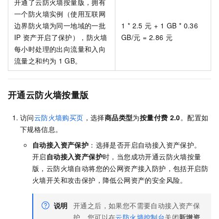
开通了
云防火墙按量版
，拥有
一个防火墙实例（使用互联网
边界防火墙为同一地域的一批
1 * 2.5 元 + 1 GB * 0.36
IP
资产开启了保护），防火墙
GB/元 = 2.86
元
每小时处理的出向流量和入向
流量之和约为
1 GB。
开通云防火墙按量版
访问
云防火墙购买页
，选择
商品类型
为
按量付费
2.0
。配置如
下规格信息。
自动接入资产保护
：选择是否开启自动接入资产保护。
开启
自动接入资产保护
时，当您成功开通
云防火墙按量
版
，云防火墙自动将您的公网资产接入防护，包括开启防
火墙开关和攻击保护，降低公网资产的安全风险。
说明
开通之后，如果您不需要自动接入资产保
护，您可以在
云防火墙控制台
关闭
新增资