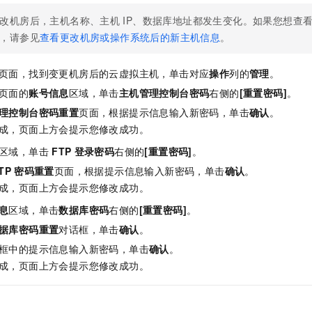
改机房后，主机名称、主机
IP、数据库地址都发生变化。如果您想查
，请参见
查看更改机房或操作系统后的新主机信息
。
页面，找到变更机房后的云虚拟主机，单击对应
操作
列的
管理
。
页面的
账号信息
区域，单击
主机管理控制台密码
右侧的
[重置密码]
。
理控制台密码重置
页面，根据提示信息输入新密码，单击
确认
。
成，页面上方会提示您修改成功。
区域，单击
FTP
登录密码
右侧的
[重置密码]
。
TP
密码重置
页面，根据提示信息输入新密码，单击
确认
。
成，页面上方会提示您修改成功。
息
区域，单击
数据库密码
右侧的
[重置密码]
。
据库密码重置
对话框，单击
确认
。
框中的提示信息输入新密码，单击
确认
。
成，页面上方会提示您修改成功。