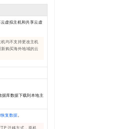
文戏情感细腻自然，动作戏激烈拳拳到肉，实现更强表演能力
支持中英文自由切换，具备更强的噪声鲁棒性
云聚AI 严选权益
SSL 证书
，一键激活高效办公新体验
精选AI产品，从模型到应用全链提效
堡垒机
享云虚拟主机和共享云虚
AI 用量加速计划
应用
防火墙
、识别商机，让客服更高效、服务更出色。
新老同享，达量后返
千问办公
主机安全
NEW
主机均不支持更改主机
的智能体编程平台
一站式AI生产力平台
重新购买海外地域的云
AI 应用及服务市场
伶鹊
企业级人与Agent协作平台，接入和调度多个数字员工
智能客服平台，对话机器人、对话分析、智能外呼
AI 应用
大模型服务平台百炼 - 全妙
大模型
应用创作平台
多模态内容创作工具，已接入 DeepSeek
自然语言处理
数据库数据下载到本地主
数据标注
机器学习
息提取
与 AI 智能体进行实时音视频通话
和恢复数据
。
从文本、图片、视频中提取结构化的属性信息
构建支持视频理解的 AI 音视频实时通话应用
FTP
迁移方式，原机