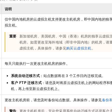
服务生态伙伴
视觉 Coding、空间感知、多模态思考等全面升级
1M上下文，专为长程任务能力而生
云工开物
企业应用
Night Plan 支持 Qwen 3.8-Max
AI 办公
NEW
Red Hat
说明
30+ 款产品免费体验
夜间 5 折，Qwen/Meoo/TokenPlan 客户专享
AI智能应用
科研合作
ERP
堂（旗舰版）
SUSE
仅中国内地机房的云虚拟主机支持更改主机机房，即中国内地的独
智能客服
AI 应用构建
大模型原生
CRM
拟主机。
2个月
自动承接线索
建站小程序
Qoder
大模型服务平台百炼-应用模版
OA 办公系统
HOT
NEW
重要
新加坡机房、美国机房、中国（香港）机房的独享云虚拟
面向真实软件
个人版上线、团队版降价；千问3.8-Max首发发尝鲜
丰富多元化的应用模版和解决方案
力提升
财税管理
模板建站
机房。如需更改至海外地域（即非中国内地）的机房，请
万有无界
大模型服务平台百炼-智能体
虚拟主机，具体操作，请参见
购买云虚拟主机
。
400电话
定制建站
的模型效果
灵活可视化地构建企业级 Agent
方案
广告营销
模板小程序
秒悟
每天只能执行一次更改主机机房的操作。
人工智能平台 PAI
定制小程序
云端极速 AI 
新一代 AI 视频生成模型，深度适配广告营销等场景
AI Native 的算法工程平台，一站式完成建模、训练、推理服务部署
系统自动迁移方式
：站点数据将在
3
个工作日内迁移完成。
APP 开发
客户
FTP
迁移方式
：请您及时将原云虚拟主机上的网站程序和
建站系统
机，再上传至新云虚拟主机上。
AI 应用
10分钟微调：让0.6B模型媲美235B模型
多模态数据信
更改主机机房前，请您及时备份站点数据。具体操作，请参见
备份
依托云原生高可用架构,实现Dify私有化部署
用1%尺寸在特定领域达到大模型90%以上效果
警告
更改主机机房后，无论您采用系统自动迁移方式还是客户