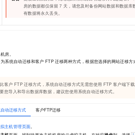
一个 AI 助手
即刻拥有 DeepSeek-R1 满血版
超强辅助，Bol
房的数据都仅保留
7
天，请您及时备份网站数据和数据库
在企业官网、通讯软件中为客户提供 AI 客服
多种方案随心选，轻松解锁专属 DeepSeek
有数据将永久丢失。
机机房。
分为系统自动迁移和客户
FTP
迁移两种方式，根据您选择的网站迁移方
比客户
FTP
迁移方式，系统自动迁移方式无需您使用
FTP
客户端下载
要您导入和导出数据库数据，建议您使用系统自动迁移方式。
统自动迁移方式
客户FTP迁移
虚拟主机管理页面
。
拟主机
页面，找到待更改主机机房的云虚拟主机，在对应
操作
列，选择