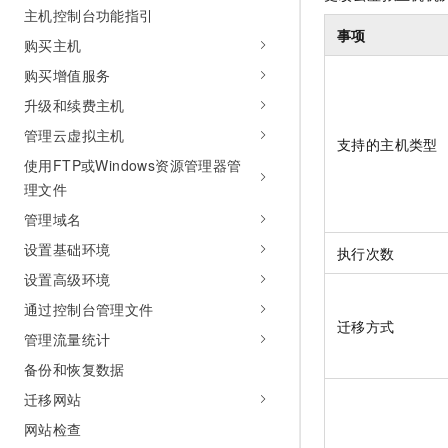
主机控制台功能指引
AI 产品 免费试用
网络
安全
云开发大赛
Tableau 订阅
事项
1亿+ 大模型 tokens 和 
购买主机
可观测
入门学习赛
中间件
AI空中课堂在线直播课
购买增值服务
140+云产品 免费试用
大模型服务
上云与迁云
产品新客免费试用，最长1
数据库
升级和续费主机
生态解决方案
千问AI平台-Token Plan
管理云虚拟主机
企业出海
大模型ACA认证体验
支持的主机类型
大数据计算
助力企业全员 AI 认知与能
使用FTP或Windows资源管理器管
行业生态解决方案
政企业务
媒体服务
理文件
千问AI平台-模型体验
开发者生态解决方案
在线体验全尺寸、多种模态
管理域名
企业服务与云通信
AI 开发和 AI 应用解决
设置基础环境
执行次数
Happy 系列大模型
域名与网站
设置高级环境
终端用户计算
通过控制台管理文件
迁移方式
管理流量统计
Serverless
大模型解决方案
备份和恢复数据
开发工具
快速部署 Dify，高效搭建 
迁移网站
迁移与运维管理
网站检查