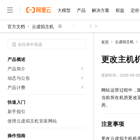
大模型
产品
解决方案
权益
定价
官方文档
云虚拟主机
大模型
产品
解决方案
权益
定价
云市场
伙伴
服务
了解阿里云
精选产品
精选解决方案
普惠上云
产品定价
精选商城
成为销售伙伴
售前咨询
为什么选择阿里云
千问AI平台
云虚拟主机
首页
了解云产品的定价详情
大模型服务平台百炼
睿译宝，AI翻译排版一
普惠上云 官方力荐
分销伙伴
在线服务
网站建设
什么是云计算
大
大模型服务与应用平台
上传文档即自动完成翻译和
云服务器38元/年起，超
更改主机
产品概述
咨询伙伴
多端小程序
技术领先
云上成本管理
售后服务
千问大模型
GLM-5.2：长任务时代
官方推荐返现计划
大模型
产品简介
大模型
精选产品
精选解决方案
Salesforce 国际版订阅
稳定可靠
管理和优化成本
多元化、高性能、安全可靠
推荐新用户得奖励，单订单
更新时间：
2026-06-02
销售伙伴合作计划
动态与公告
自助服务
友盟天域
安全合规
人工智能与机器学习
AI
文本生成
无影云电脑
Hermes Agent，打造
云工开物
产品计费
网站运营过程中，
无影生态合作计划
在线服务
观测云
分析师报告
随时随地安全接入的云上超
自主进化，持久记忆，越用
高校专属算力普惠，学生认
计算
互联网应用开发
Qwen3.8-Max
当前所在机房更改
HOT
Salesforce On Alibaba C
工单服务
快速入门
智能体时代全能旗舰模型
Tuya 物联网平台阿里云
研究报告与白皮书
房。
云解析DNS
快速拥有专属 OpenClaw
Consulting Partner 合
大数据
容器
新手指引
免费试用
短信专区
蓝凌 OA
Qwen3.7-Plus
AI 大模型销售与服务生
使用云虚拟主机安装网站
现代化应用
存储
天池大赛
注意事项
能看、能想、能动手的多模
云原生大数据计算服务 Max
解决方案免费试用 新老
电子合同
面向分析的企业级SaaS模
最高领取价值200元试用
安全
网络与CDN
操作指南
AI 算法大赛
Qwen3-VL-Plus
更改云虚拟主机机
畅捷通