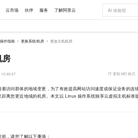
云市场
伙伴
服务
了解阿里云
AI 特惠
数据与 API
成为产品伙伴
企业增值服务
最佳实践
价格计算器
AI 场景体
基础软件
产品伙伴合
阿里云认证
市场活动
配置报价
大模型
操作指南
更换系统/机房
更改主机机房
自助选配和估算价格
步到位
域名与网站
智启 AI 普惠权益
产品生态集成认证中心
企业支持计划
云上春晚
Qwen Audio：打造专属 AI 语音助手
千问官方 MaaS 平台，为开发者和 Agent 而生，新用户赠送 1 亿 + tokens 额度
云服务器 EC
一句话生成原生
AI Coding
阿里云Maa
2026 阿里云
为企业打
数据集
Windows
大模型认证
模型
NEW
NEW
格式还原
值低价云产品抢先购
提供智能易用的域名与建站服务
至高享 1亿+免费 tokens，加速 Al 应用落地
Qwen-Audio-3.0-Realtime 端到端实时语音角色扮演
安全可靠、弹
输入一句话想法,
智能编程，一键
机房
产品生态伙伴
专家技术服务
云上奥运之旅
弹性计算合作
阿里云中企出
手机三要素
宝塔 Linux
全部认证
价格优势
开源旗舰模型
对象存储 OSS
即刻拥有 DeepSeek-V4-Pro
阿里云 OPC 创新助力计划
云数据库 RD
一键部署幻兽
AI 电商营销
产品生态伙伴工作台
企业增值服务台
云栖战略参考
云存储合作计
云栖大会
身份实名认证
CentOS
训练营
推动算力普惠，释放技术红利
的大模型服务
最高返9万
真正可用的 1M 上下文,一次完成代码全链路开发
轻松解锁专属 DeepSeek-V4-Pro
至高百万元 Token 补贴，加速一人公司成长
稳定、安全、高性价比、高性能的云存储服务
一键购买专属
从图文生成到
复制 MD 格式
 10:46:47
云上的中国
数据库合作计
活动全景
短信
Docker
图片和
自进化智能体
人工智能平台 PAI
5 分钟轻松部署专属 QwenPaw
Token Plan 模型订阅计划
Qoder
高效搭建 AI
AI 广告创作
企业成长
大模型
NEW
HOT
信息公告
随着访问群体的地域变更，为了有效提高网站访问速度或保证业务的连
看见新力量
云网络合作计
OCR 文字识别
JAVA
级电脑
越聪明
证享300元代金券
一站式AI开发、训练和推理服务
Qwen3.8-Max 首发尝鲜，限时加量 10 倍，夜间低至2折
从聊天伙伴进化为能主动干活的本地数字员工
面向真实软件
图文、视频一
Kimi-K3
HappyHors
至距离您更近地域的机房。本文以
Linux
操作系统独享云虚拟主机标准
NEW
魔搭 Mode
loud
服务实践
官网公告
Kimi 最新旗舰模型，长程编程与推理利器
让文字生成流
金融模力时刻
Salesforce O
版
发票查验
全能环境
Qoder CN
Claude Code + GStack 打造工程团队
千问办公，限时限量积分加倍
云原生数据库 P
低代码高效构
AI 建站
NEW
作计划
计划
创新中心
魔搭 ModelSc
健康状态
让AI从“聊天伙伴”进化为能干活的“数字员工”
覆盖公网/内网、递归/权威、移动APP等全场景解析服务
安装技能 GStack，拥有专属 AI 工程团队
你的AI工作搭子，覆盖日常办公高频场景
基于千问大模型等，支持代码智能生成、研发智能问答
0 代码专业建
客户案例
天气预报查询
操作系统
Deepseek-v4-pro
HappyHors
态合作计划
态智能体模型
旗舰 MoE 大模型，百万上下文与顶尖推理能力
图生视频，流
Compute
同享
容器服务 Kubernetes 版 ACK
万小智 AI 建站低至 15元/月
云防火墙
AI 短剧/漫剧
快递物流查询
WordPress
成为服务伙
高校合作
式云数据仓库
点，立即开启云上创新
提供一站式管理容器应用的 K8s 服务
送.CN域名，送备案服务码
云原生的云上
AI助力短剧
GLM-5.2
Wan2.7-T
房前，请您了解以下事项：
Ubuntu