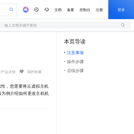
文档
备案
控制台
注册
登录
输入文档关键字查找
验
作计划
器
AI 活动
专业服务
服务伙伴合作计划
开发者社区
加入我们
服务平台百炼
阿里云 OPC 创新助力计划
本页导读
（1）
一站式生成采购清单，支持单品或批量购买
S
可编辑精美 PPT 文稿
S产品伙伴计划（繁花）
峰会
造的大模型服务与应用开发平台
轻量应用服务器
Agency Agents：拥有专属领域专家
AI 生产力先锋
Al MaaS 服务伙伴赋能合作
域名
博文
Careers
至高可申请百万元
注意事项
性可伸缩的云计算服务
 轻松生成专业的 PPT
开启高性价比 AI 编程新体验
先锋实践拓展 AI 生产力的边界
快速构建应用程序和网站，即刻迈出上云第一步
多领域专家智能体,一键组建 AI 虚拟交付团队
Token 补贴，五大权
计划
海大会
伙伴信用分合作计划
商标
问答
社会招聘
操作步骤
益加速 OPC 成功
S
帕鲁游戏服务器
数字证书管理服务（原SSL证书）
HappyHorse 打造一站式影视创作平台
飞天发布时刻
HOT
划
备案
电子书
校园招聘
后续步骤
联机服务器，轻松开启游戏
视频创作，一键激活电商全链路生产力
全托管，含MySQL、PostgreSQL、SQL Server、MariaDB多引擎
实现全站HTTPS，呈现可信的WEB访问
所见，即是所愿
可视化编排打通从文字构思到成片全链路闭环
我的收藏
产品详情
更多支持
划
公司注册
镜像站
视频生成
语音识别与合成
 智能体与工作流应用
短信服务
漫剧工坊：一站式动画创作平台
AI 实训营
续性，您需要将云虚拟主机
合作伙伴培训与认证
划
上云迁移
的智能体编程平台
站生成，高效打造优质广告素材
通过阿里云百炼高效搭建AI应用,助力高效开发
快速生产连贯的高质量长漫剧
从基础到进阶，Agent 创客手把手教你
国内短信简单易用，安全可靠，秒级触达，全球覆盖200+国家和地区。
e-1.1-T2V
Qwen3-TTS-Flash
版为例介绍如何更改主机机
lScope
我要反馈
查询合作伙伴
畅细腻的高质量视频
离线语音合成大模型，多语言方言自适应，低延迟高稳定
n Alibaba Cloud ISV 合作
代维服务
olarDB
建企业门户网站
大数据开发治理平台 DataWorks
10 分钟搭建微信、支付宝小程序
创新加速
ope
登录合作伙伴管理后台
我要建议
站，无忧落地极速上线
以可视化方式快速构建移动和 PC 门户网站
100%兼容MySQL、PostgreSQL，兼容Oracle，支持集中和分布式
高效部署网站，快速应用到小程序
Data Agent 驱动的一站式 Data+AI 开发治理平台
e-1.1-I2V
Cosyvoice-V3-Flash
安全
畅自然，细节丰富
高表现力语音合成大模型，语音克隆听感自然
我要投诉
上云场景组合购
伴
边界网络安全防护产品
漫剧创作，剧本、分镜、视频高效生成
覆盖90%+业务场景，专享组合折扣价
2V
VPN
Fun-ASR