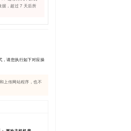
t.diy 一步搞定创意建站
构建大模型应用的安全防护体系
数据，超过
7
天后所
通过自然语言交互简化开发流程,全栈开发支持
通过阿里云安全产品对 AI 应用进行安全防护
式，请您执行如下对应操
和上传网站程序，也不
>
更改主机机房
。