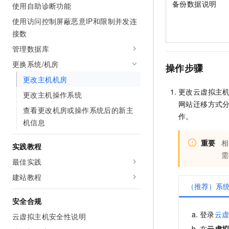
备份数据说明
使用自助诊断功能
10 分钟在聊天系统中增加
专有云
使用访问控制屏蔽恶意IP和限制并发连
接数
管理数据库
更换系统/机房
操作步骤
更改主机机房
更改云虚拟主
更改主机操作系统
网站迁移方式
查看更改机房或操作系统后的新主
作。
机信息
重要
相
实践教程
需
最佳实践
建站教程
（推荐）系
安全合规
登录
云
云虚拟主机安全性说明
在
云虚