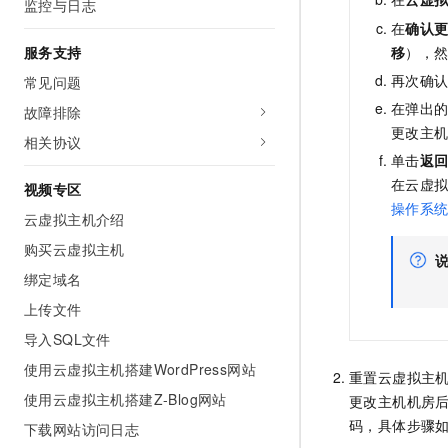
监控与日志
在
确认
服务支持
移
），
再次确
常见问题
在弹出
故障排除
更改主
相关协议
单击
返
在云虚
视频专区
操作系
云虚拟主机介绍
购买云虚拟主机
绑定域名
上传文件
导入SQL文件
使用云虚拟主机搭建WordPress网站
重置云虚拟主
使用云虚拟主机搭建Z-Blog网站
更改主机机房后
码，具体步骤
下载网站访问日志