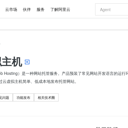
云市场
伙伴
服务
了解阿里云
AI 特惠
数据与 API
成为产品伙伴
企业增值服务
最佳实践
价格计算器
AI 场景体
基础软件
产品伙伴合
阿里云认证
市场活动
配置报价
大模型
自助选配和估算价格
机
新方式
域名与网站
睿译宝，AI翻译排版一步到位
智启 AI 普惠权益
产品生态集成认证中心
企业支持计划
云上春晚
千问官方 MaaS 平台，为开发者和 Agent 而生，新用户赠送 1 亿 + tokens 额度
云服务器 EC
Qwen Aud
AI Coding
阿里云Maa
2026 阿里云
为企业打
数据集
Windows
大模型认证
模型
NEW
NEW
交付可用成果
值低价云产品抢先购
提供智能易用的域名与建站服务
上传文档即自动完成翻译和格式还原
至高享 1亿+免费 tokens，加速 Al 应用落地
安全可靠、弹
智能编程，一键
产品生态伙伴
专家技术服务
云上奥运之旅
弹性计算合作
阿里云中企出
手机三要素
宝塔 Linux
全部认证
拟主机
价格优势
有专属领域专家
对象存储 OSS
GLM-5.2：长任务时代开源旗舰模型
阿里云 OPC 创新助力计划
云数据库 RD
即刻拥有 DeepS
AI 电商营销
产品生态伙伴工作台
企业增值服务台
云栖战略参考
云存储合作计
云栖大会
身份实名认证
CentOS
训练营
推动算力普惠，释放技术红利
的大模型服务
最高返9万
多领域专家智能体,一键组建 AI 虚拟交付团队
至高百万元 Token 补贴，加速一人公司成长
稳定、安全、高性价比、高性能的云存储服务
真正可用的 1M 上下文,一次完成代码全链路开发
轻松解锁专属 Dee
从图文生成到
b Hosting）是一种网站托管服务。产品预装了常见网站开发语言的运
云上的中国
数据库合作计
活动全景
短信
Docker
图片和
站式影视创作平台
人工智能平台 PAI
Hermes Agent，打造自进化智能体
Token Plan 模型订阅计划
Qoder
5 分钟轻松部署
AI 广告创作
企业成长
大模型
NEW
信息公告
过云虚拟主机简单、低成本地发布托管网站。
看见新力量
云网络合作计
OCR 文字识别
JAVA
级电脑
证享300元代金券
可视化编排打通从文字构思到成片全链路闭环
一站式AI开发、训练和推理服务
自主进化，持久记忆，越用越聪明
Qwen3.8-Max 首发尝鲜，限时加量 10 倍，夜间低至2折
面向真实软件
图文、视频一
Kimi-K3
HappyHors
NEW
魔搭 Mode
loud
服务实践
官网公告
Kimi 最新旗舰模型，长程编程与推理利器
让文字生成流
金融模力时刻
Salesforce O
版
发票查验
全能环境
Qoder CN
Claude Code + GStack 打造工程团队
千问办公，限时限量积分加倍
云原生数据库 P
低代码高效构
AI 建站
见问题
功能发布
相关技术圈
NEW
作计划
计划
创新中心
魔搭 ModelSc
健康状态
让AI从“聊天伙伴”进化为能干活的“数字员工”
覆盖公网/内网、递归/权威、移动APP等全场景解析服务
安装技能 GStack，拥有专属 AI 工程团队
你的AI工作搭子，覆盖日常办公高频场景
基于千问大模型等，支持代码智能生成、研发智能问答
0 代码专业建
客户案例
天气预报查询
操作系统
Deepseek-v4-pro
HappyHors
态合作计划
态智能体模型
旗舰 MoE 大模型，百万上下文与顶尖推理能力
图生视频，流
Compute
同享
容器服务 Kubernetes 版 ACK
万小智 AI 建站低至 15元/月
云防火墙
AI 短剧/漫剧
快递物流查询
WordPress
成为服务伙
高校合作
式云数据仓库
点，立即开启云上创新
提供一站式管理容器应用的 K8s 服务
送.CN域名，送备案服务码
云原生的云上
AI助力短剧
GLM-5.2
Wan2.7-T
Ubuntu