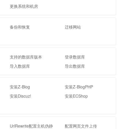
t.diy 一步搞定创意建站
构建大模型应用的安全防护体系
更换系统和机房
通过自然语言交互简化开发流程,全栈开发支持
通过阿里云安全产品对 AI 应用进行安全防护
备份和恢复
迁移网站
支持的数据库版本
登录数据库
导入数据库
导出数据库
安装Z-Blog
安装Z-BlogPHP
安装Discuz!
安装ECShop
UrlRewrite配置主机伪静
配置网页文件上传