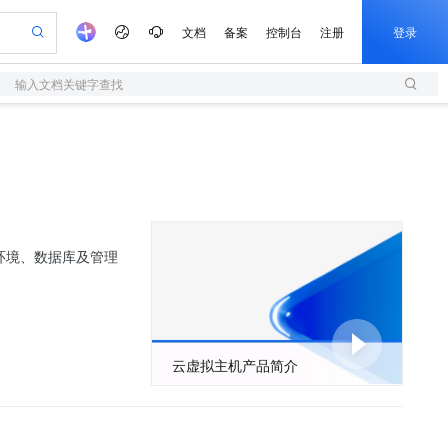
文档
备案
控制台
注册
登录
输入文档关键字查找
验
作计划
器
AI 活动
专业服务
服务伙伴合作计划
开发者社区
加入我们
服务平台百炼
阿里云 OPC 创新助力计划
一站式生成采购清单，支持单品或批量购买
S
io：打造专属 AI 语音助手
S产品伙伴计划（繁花）
峰会
造的大模型服务与应用开发平台
轻量应用服务器
一句话生成原生可编辑精美 PPT 文稿
AI 生产力先锋
Al MaaS 服务伙伴赋能合作
域名
博文
Careers
至高可申请百万元
性可伸缩的云计算服务
开启高性价比 AI 编程新体验
Qwen-Audio-3.0-Realtime 端到端实时语音角色扮演
输入一句话想法, 轻松生成专业的 PPT
先锋实践拓展 AI 生产力的边界
快速构建应用程序和网站，即刻迈出上云第一步
Token 补贴，五大权
计划
海大会
伙伴信用分合作计划
商标
问答
社会招聘
益加速 OPC 成功
S
eek-V4-Pro
数字证书管理服务（原SSL证书）
一键部署幻兽帕鲁游戏服务器
飞天发布时刻
HOT
划
备案
电子书
校园招聘
pSeek-V4-Pro
视频创作，一键激活电商全链路生产力
全托管，含MySQL、PostgreSQL、SQL Server、MariaDB多引擎
实现全站HTTPS，呈现可信的WEB访问
一键购买专属联机服务器，轻松开启游戏
所见，即是所愿
更多支持
行环境、数据库及管理
划
公司注册
镜像站
视频生成
语音识别与合成
专属 QwenPaw
短信服务
漫剧工坊：一站式动画创作平台
AI 实训营
HOT
合作伙伴培训与认证
划
上云迁移
的智能体编程平台
站生成，高效打造优质广告素材
从聊天伙伴进化为能主动干活的本地数字员工
快速生产连贯的高质量长漫剧
从基础到进阶，Agent 创客手把手教你
国内短信简单易用，安全可靠，秒级触达，全球覆盖200+国家和地区。
e-1.1-T2V
Qwen3-TTS-Flash
lScope
我要反馈
查询合作伙伴
畅细腻的高质量视频
离线语音合成大模型，多语言方言自适应，低延迟高稳定
n Alibaba Cloud ISV 合作
代维服务
olarDB
建企业门户网站
大数据开发治理平台 DataWorks
10 分钟搭建微信、支付宝小程序
创新加速
ope
登录合作伙伴管理后台
我要建议
站，无忧落地极速上线
以可视化方式快速构建移动和 PC 门户网站
100%兼容MySQL、PostgreSQL，兼容Oracle，支持集中和分布式
高效部署网站，快速应用到小程序
Data Agent 驱动的一站式 Data+AI 开发治理平台
云虚拟主机产品简介
e-1.1-I2V
Cosyvoice-V3-Flash
安全
畅自然，细节丰富
高表现力语音合成大模型，语音克隆听感自然
我要投诉
上云场景组合购
伴
边界网络安全防护产品
漫剧创作，剧本、分镜、视频高效生成
覆盖90%+业务场景，专享组合折扣价
2V
VPN
Fun-ASR