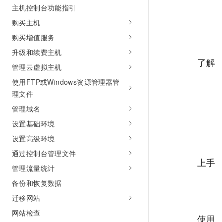
主机控制台功能指引
AI 产品 免费试用
网络
安全
云开发大赛
Tableau 订阅
1亿+ 大模型 tokens 和 
购买主机
可观测
入门学习赛
中间件
AI空中课堂在线直播课
购买增值服务
140+云产品 免费试用
大模型服务
上云与迁云
产品新客免费试用，最长1
数据库
升级和续费主机
生态解决方案
了解
千问AI平台-Token Plan
管理云虚拟主机
企业出海
大模型ACA认证体验
大数据计算
助力企业全员 AI 认知与能
使用FTP或Windows资源管理器管
行业生态解决方案
政企业务
媒体服务
理文件
千问AI平台-模型体验
开发者生态解决方案
在线体验全尺寸、多种模态
管理域名
企业服务与云通信
AI 开发和 AI 应用解决
设置基础环境
Happy 系列大模型
域名与网站
设置高级环境
终端用户计算
通过控制台管理文件
上手
管理流量统计
Serverless
大模型解决方案
备份和恢复数据
开发工具
快速部署 Dify，高效搭建 
迁移网站
迁移与运维管理
网站检查
使用