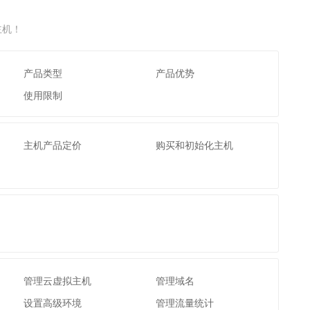
文戏情感细腻自然，动作戏激烈拳拳到肉，实现更强表演能力
支持中英文自由切换，具备更强的噪声鲁棒性
云聚AI 严选权益
SSL 证书
，一键激活高效办公新体验
精选AI产品，从模型到应用全链提效
主机！
堡垒机
AI 用量加速计划
应用
防火墙
、识别商机，让客服更高效、服务更出色。
新老同享，达量后返
产品类型
产品优势
千问办公
主机安全
NEW
使用限制
的智能体编程平台
一站式AI生产力平台
AI 应用及服务市场
伶鹊
主机产品定价
购买和初始化主机
企业级人与Agent协作平台，接入和调度多个数字员工
智能客服平台，对话机器人、对话分析、智能外呼
AI 应用
大模型服务平台百炼 - 全妙
大模型
应用创作平台
多模态内容创作工具，已接入 DeepSeek
自然语言处理
数据标注
机器学习
息提取
与 AI 智能体进行实时音视频通话
管理云虚拟主机
管理域名
从文本、图片、视频中提取结构化的属性信息
构建支持视频理解的 AI 音视频实时通话应用
设置高级环境
管理流量统计