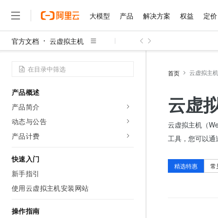
大模型
产品
解决方案
权益
定价
官方文档
云虚拟主机
大模型
产品
解决方案
权益
定价
云市场
伙伴
服务
了解阿里云
精选产品
精选解决方案
普惠上云
产品定价
精选商城
成为销售伙伴
售前咨询
为什么选择阿里云
千问AI平台
了解云产品的定价详情
云虚拟主
首页
大模型服务平台百炼
千问办公，解锁你的工作
普惠上云 官方力荐
分销伙伴
在线服务
网站建设
什么是云计算
大
大模型服务与应用平台
企业级Agent产品，直接
云服务器38元/年起，超
产品概述
咨询伙伴
多端小程序
技术领先
云虚
云上成本管理
售后服务
千问大模型
Agency Agents：拥
官方推荐返现计划
大模型
产品简介
大模型
精选产品
精选解决方案
Salesforce 国际版订阅
稳定可靠
管理和优化成本
多元化、高性能、安全可靠
推荐新用户得奖励，单订单
销售伙伴合作计划
动态与公告
自助服务
云虚拟主机（We
友盟天域
安全合规
人工智能与机器学习
AI
文本生成
无影云电脑
HappyHorse 打造一
云工开物
产品计费
工具，您可以通
无影生态合作计划
在线服务
观测云
分析师报告
随时随地安全接入的云上超
高校专属算力普惠，学生认
计算
互联网应用开发
Qwen3.8-Max
HOT
Salesforce On Alibaba C
工单服务
快速入门
智能体时代全能旗舰模型
Tuya 物联网平台阿里云
研究报告与白皮书
云解析DNS
快速拥有专属 OpenClaw
精选特惠
常
Consulting Partner 合
大数据
容器
新手指引
免费试用
短信专区
蓝凌 OA
Qwen3.7-Plus
AI 大模型销售与服务生
使用云虚拟主机安装网站
现代化应用
存储
天池大赛
能看、能想、能动手的多模
云原生大数据计算服务 Max
解决方案免费试用 新老
电子合同
面向分析的企业级SaaS模
最高领取价值200元试用
安全
网络与CDN
操作指南
AI 算法大赛
Qwen3-VL-Plus
畅捷通