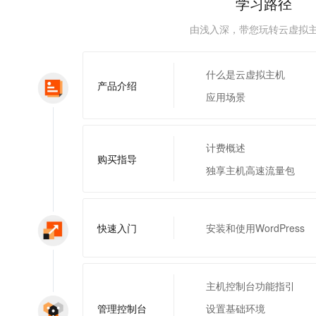
学习路径
服务生态伙伴
视觉 Coding、空间感知、多模态思考等全面升级
1M上下文，专为长程任务能力而生
云工开物
企业应用
Night Plan 支持 Qwen 3.8-Max
AI 办公
NEW
Red Hat
30+ 款产品免费体验
夜间 5 折，Qwen/Meoo/TokenPlan 客户专享
AI智能应用
由浅入深，带您玩转云虚拟
科研合作
ERP
堂（旗舰版）
SUSE
智能客服
AI 应用构建
大模型原生
CRM
2个月
自动承接线索
什么是云虚拟主机
产品介绍
建站小程序
Qoder
大模型服务平台百炼-应用模版
OA 办公系统
HOT
NEW
应用场景
面向真实软件
个人版上线、团队版降价；千问3.8-Max首发发尝鲜
丰富多元化的应用模版和解决方案
力提升
财税管理
模板建站
万有无界
大模型服务平台百炼-智能体
400电话
定制建站
计费概述
的模型效果
灵活可视化地构建企业级 Agent
购买指导
方案
广告营销
模板小程序
独享主机高速流量包
秒悟
人工智能平台 PAI
定制小程序
云端极速 AI 
新一代 AI 视频生成模型，深度适配广告营销等场景
AI Native 的算法工程平台，一站式完成建模、训练、推理服务部署
APP 开发
快速入门
安装和使用WordPress
建站系统
AI 应用
10分钟微调：让0.6B模型媲美235B模型
多模态数据信
主机控制台功能指引
依托云原生高可用架构,实现Dify私有化部署
用1%尺寸在特定领域达到大模型90%以上效果
管理控制台
设置基础环境