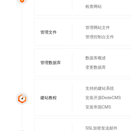
一个 AI 助手
即刻拥有 DeepSeek-R1 满血版
超强辅助，Bol
检查网站
在企业官网、通讯软件中为客户提供 AI 客服
多种方案随心选，轻松解锁专属 DeepSeek
管理网站文件
管理文件
管理控制台文件
数据库概述
管理数据库
变更数据库
支持的建站系统
建站教程
安装开源DedeCMS
安装帝国CMS
SSL加密发送邮件