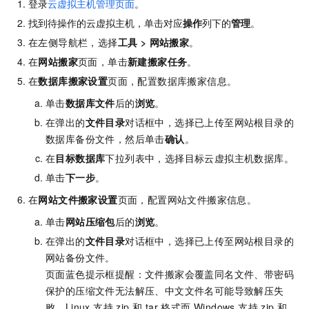
登录
云虚拟主机管理页面
。
找到待操作的云虚拟主机，单击对应
操作
列下的
管理
。
在左侧导航栏，选择
工具
>
网站搬家
。
在
网站搬家
页面，单击
新建搬家任务
。
在
数据库搬家设置
页面，配置数据库搬家信息。
单击
数据库文件
后的
浏览
。
在弹出的
文件目录
对话框中，选择已上传至网站根目录的
数据库备份文件，然后单击
确认
。
在
目标数据库
下拉列表中，选择目标云虚拟主机数据库。
单击
下一步
。
在
网站文件搬家设置
页面，配置网站文件搬家信息。
单击
网站压缩包
后的
浏览
。
在弹出的
文件目录
对话框中，选择已上传至网站根目录的
网站备份文件。
页面蓝色提示框提醒：文件搬家会覆盖同名文件、带密码
保护的压缩文件无法解压、中文文件名可能导致解压失
败、Linux 支持 zip 和 tar 格式而 Windows 支持 zip 和