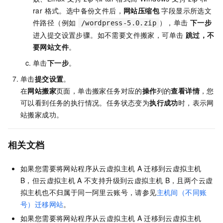
rar 格式。选中备份文件后，
网站压缩包
字段显示所选文
件路径（例如
），单击
下一步
/wordpress-5.0.zip
进入提交设置步骤。如不需要文件搬家，可单击
跳过，不
要网站文件
。
单击
下一步
。
单击
提交设置
。
在
网站搬家
页面，单击搬家任务对应的
操作
列的
查看详情
，您
可以看到任务的执行情况。任务状态变为
执行成功
时，表示网
站搬家成功。
相关文档
如果您需要将网站程序从云虚拟主机
A
迁移到云虚拟主机
B，但云虚拟主机
A
不支持升级到云虚拟主机
B，且两个云虚
拟主机也不归属于同一阿里云账号，请参见
主机间（不同账
号）迁移网站
。
如果您需要将网站程序从云虚拟主机
A
迁移到云虚拟主机