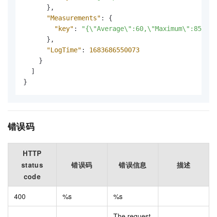
}
,
"Measurements"
:
{
"key"
:
"{\"Average\":60,\"Maximum\":85}"
}
,
"LogTime"
:
1683686550073
}
]
}
错误码
HTTP
status
错误码
错误信息
描述
code
400
%s
%s
The request