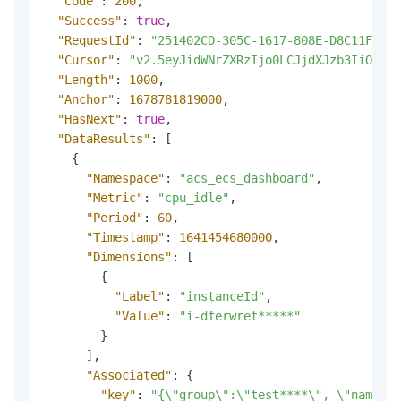
"Code"
:
200
,
"Success"
:
true
,
"RequestId"
:
"251402CD-305C-1617-808E-D8C11FC813
"Cursor"
:
"v2.5eyJidWNrZXRzIjo0LCJjdXJzb3IiOiIxN
"Length"
:
1000
,
"Anchor"
:
1678781819000
,
"HasNext"
:
true
,
"DataResults"
:
[
{
"Namespace"
:
"acs_ecs_dashboard"
,
"Metric"
:
"cpu_idle"
,
"Period"
:
60
,
"Timestamp"
:
1641454680000
,
"Dimensions"
:
[
{
"Label"
:
"instanceId"
,
"Value"
:
"i-dferwret*****"
}
]
,
"Associated"
:
{
"key"
:
"{\"group\":\"test****\", \"name\":