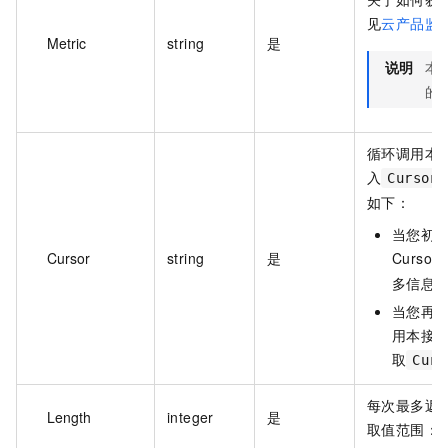
见
云产品监
Metric
string
是
说明
本参
的
循环调用本
入
Cursor
如下：
当您初
Cursor
string
是
Curso
多信息
当您再
用本接
取
Curs
每次最多返
Length
integer
是
取值范围：1~