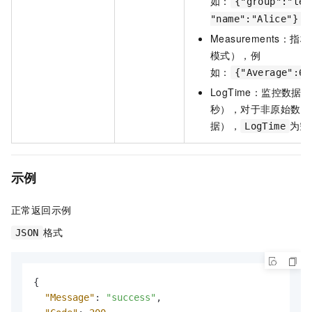
如：
{"group":"tes
"name":"Alice"}
Measurements
模式），例
如：
{"Average":60
LogTime：监控数
秒），对于非原始数据
据），
为空
LogTime
示例
正常返回示例
格式
JSON
{
"Message"
:
"success"
,