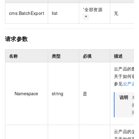
*
全部资源
cms:BatchExport
list
无
*
请求参数
名称
类型
必填
描述
云产品的数
关于如何获
参见
云产品
Namespace
string
是
说明
本参
的
同
云产品的监
关于如何获