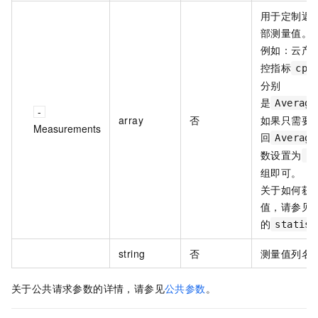
用于定制返
部测量值。
例如：云产
控指标
cpu
分别
是
Average
array
否
如果只需要
Measurements
回
Average
数设置为
["
组即可。
关于如何获
值，请参见
的
statist
string
否
测量值列名
关于公共请求参数的详情，请参见
公共参数
。