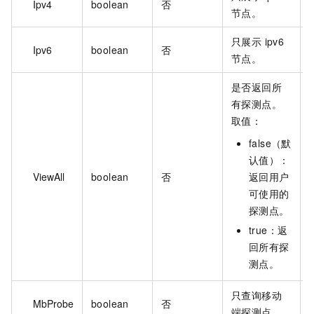
Ipv4
boolean
否
f
节点。
只展示 ipv6
Ipv6
boolean
否
f
节点。
是否返回所
有探测点。
取值：
false（默
认值）：
ViewAll
boolean
否
返回用户
t
可使用的
探测点。
true：返
回所有探
测点。
只查询移动
MbProbe
boolean
否
f
端探测点。