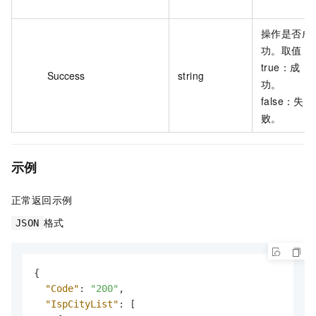
操作是否成
功。取值：
true：成
Success
string
功。
false：失
败。
示例
正常返回示例
格式
JSON
{
"Code"
:
"200"
,
"IspCityList"
:
[