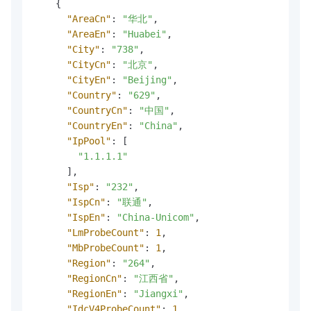
{
"AreaCn"
:
"华北"
,
"AreaEn"
:
"Huabei"
,
"City"
:
"738"
,
"CityCn"
:
"北京"
,
"CityEn"
:
"Beijing"
,
"Country"
:
"629"
,
"CountryCn"
:
"中国"
,
"CountryEn"
:
"China"
,
"IpPool"
:
[
"1.1.1.1"
]
,
"Isp"
:
"232"
,
"IspCn"
:
"联通"
,
"IspEn"
:
"China-Unicom"
,
"LmProbeCount"
:
1
,
"MbProbeCount"
:
1
,
"Region"
:
"264"
,
"RegionCn"
:
"江西省"
,
"RegionEn"
:
"Jiangxi"
,
"IdcV4ProbeCount"
:
1
,