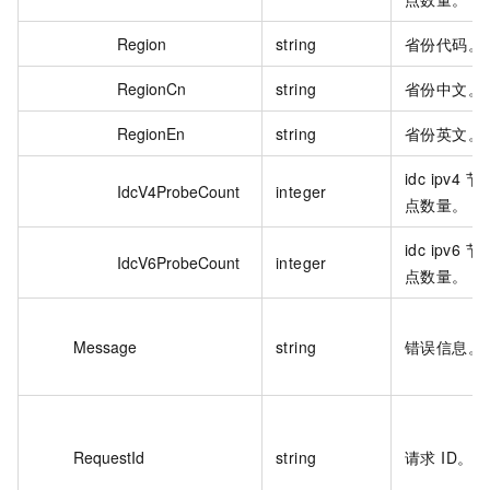
Region
string
省份代码。
RegionCn
string
省份中文。
RegionEn
string
省份英文。
idc ipv4 节
IdcV4ProbeCount
integer
点数量。
idc ipv6 节
IdcV6ProbeCount
integer
点数量。
Message
string
错误信息。
RequestId
string
请求 ID。