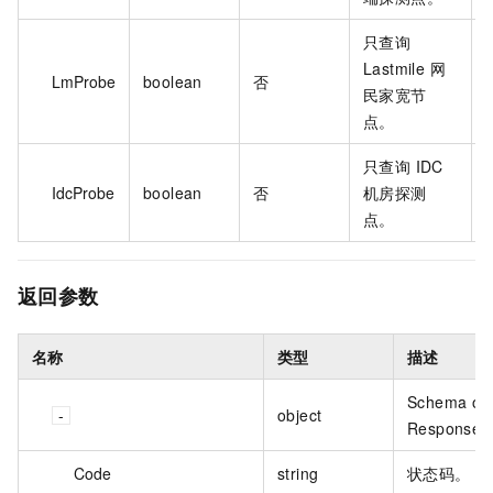
只查询
Lastmile 网
LmProbe
boolean
否
f
民家宽节
点。
只查询 IDC
IdcProbe
boolean
否
机房探测
f
点。
返回参数
名称
类型
描述
Schema of
object
Response
Code
string
状态码。