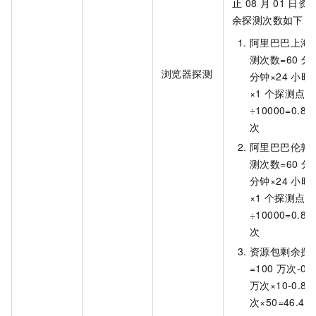
止
08
月
01
日资
余探测次数如下：
阿里巴巴上海
测次数=60
分
浏览器探测
分钟×24
小时×
×1
个探测点
÷10000=0.89
次
阿里巴巴伦敦
测次数=60
分
分钟×24
小时×
×1
个探测点
÷10000=0.89
次
资源包剩余探
=100
万次-0.8
万次×10-0.89
次×50=46.43