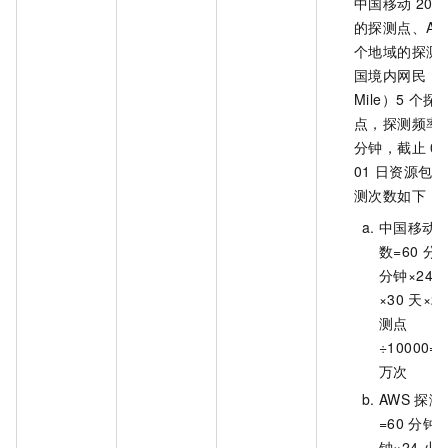
中国移动
20
的探测点、AWS
个地域的探测
国境内网民（La
Mile）5
个探
点，探测频率
分钟，截止
07
01
日资源包剩
测次数如下：
中国移动
数=60
分钟
分钟×24
×30
天×20
测点
÷10000=1
万次
AWS
探测
=60
分钟÷
钟×24
小时