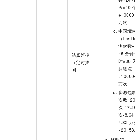
天×10
个
÷10000=8
万次
中国境内
（Last M
测次数=60
÷5
分钟×2
站点监控
时×30
天×
（定时拨
探测点
测）
÷10000=4
万次
资源包剩
次数=200
次-17.28
次-8.64
万
4.32
万次
×20=53.1
移动端