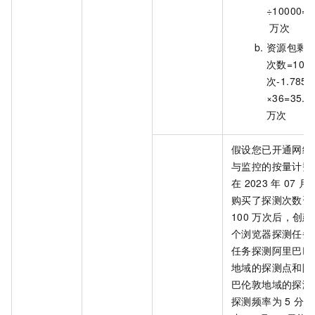
÷10000=1
万次
资源包剩
次数=100
次-1.7856
×36=35.7
万次
假设您已开通网络
与监控的按量计费
在
2023
年
07
月
购买了探测次数资
100
万次后，创建
个浏览器探测任务
任务探测阿里巴巴
地域的探测点和阿
巴伦敦地域的探测
探测频率为
5
分钟