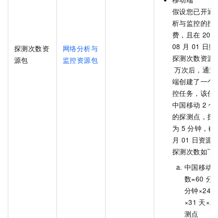
假设您已开通
析与监控的按
费，且在
202
08
月
01
日购
探测次数资
网络分析与
探测次数资源
源包
监控资源包
万次后，通过
端创建了一个
控任务，该任
中国移动
2
个
的探测点，探
为
5
分钟，截
月
01
日资源
探测次数如下
中国移动
数=60
分钟
分钟×24
×31
天×2
测点