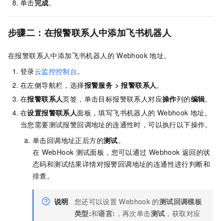
单击
完成
。
步骤二：在报警联系人中添加飞书机器人
在报警联系人中添加飞书机器人的
Webhook
地址。
登录
云监控控制台
。
在左侧导航栏，选择
报警服务
>
报警联系人
。
在
报警联系人
页签，单击目标报警联系人对应
操作
列的
编辑
。
在
设置报警联系人
面板，填写飞书机器人的
Webhook
地址。
当您需要测试报警回调地址的连通性时，可以执行以下操作。
单击回调地址正后方的
测试
。
在
WebHook
测试面板，您可以通过
Webhook
返回的状
态码和测试结果详情对报警回调地址的连通性进行判断和
排查。
说明
您还可以设置
Webhook
的
测试回调模板
类型:
和
语言:
，再次单击
测试
，获取对应