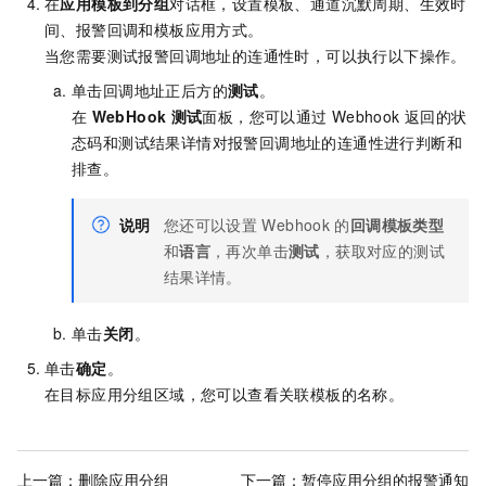
在
应用模板到分组
对话框，设置模板、通道沉默周期、生效时
间、报警回调和模板应用方式。
当您需要测试报警回调地址的连通性时，可以执行以下操作。
单击回调地址正后方的
测试
。
在
WebHook
测试
面板，您可以通过
Webhook
返回的状
态码和测试结果详情对报警回调地址的连通性进行判断和
排查。
说明
您还可以设置
Webhook
的
回调模板类型
和
语言
，再次单击
测试
，获取对应的测试
结果详情。
单击
关闭
。
单击
确定
。
在目标应用分组区域，您可以查看关联模板的名称。
上一篇：
删除应用分组
下一篇：
暂停应用分组的报警通知