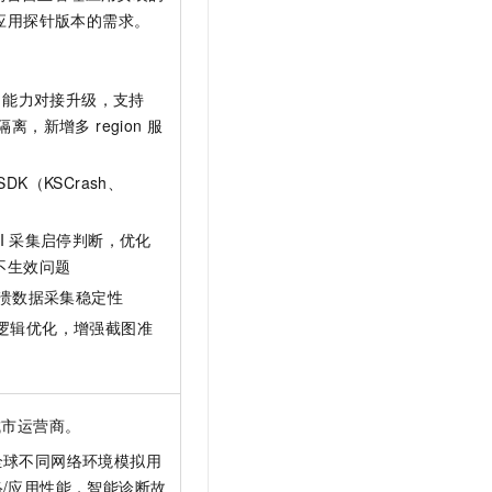
t.diy 一步搞定创意建站
构建大模型应用的安全防护体系
应用探针版本的需求。
通过自然语言交互简化开发流程,全栈开发支持
通过阿里云安全产品对 AI 应用进行安全防护
UM 能力对接升级，支持
隔离，新增多 region 服
。
SDK（KSCrash、
I
采集启停判断，优化
不生效问题
溃数据采集稳定性
逻辑优化，增强截图准
+城市运营商。
全球不同网络环境模拟用
/应用性能，智能诊断故