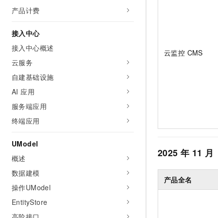
AI 产品 免费试用
网络
产品计费
安全
云开发大赛
Tableau 订阅
1亿+ 大模型 tokens 和 
可观测
入门学习赛
中间件
AI空中课堂在线直播课
接入中心
140+云产品 免费试用
大模型服务
接入中心概述
上云与迁云
产品新客免费试用，最长1
数据库
云监控 CMS
生态解决方案
云服务
千问AI平台-Token Plan
企业出海
大模型ACA认证体验
大数据计算
自建基础设施
助力企业全员 AI 认知与能
行业生态解决方案
政企业务
媒体服务
AI 应用
千问AI平台-模型体验
开发者生态解决方案
在线体验全尺寸、多种模态
服务端应用
企业服务与云通信
AI 开发和 AI 应用解决
终端应用
Happy 系列大模型
域名与网站
UModel
终端用户计算
2025
年
11
月
概述
Serverless
大模型解决方案
数据建模
产品全名
操作UModel
开发工具
快速部署 Dify，高效搭建 
EntityStore
迁移与运维管理
高阶接口