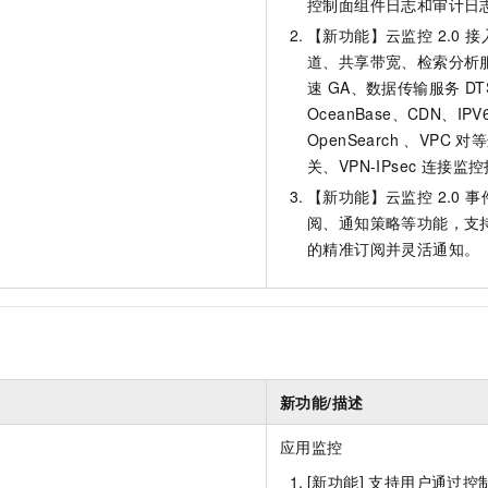
控制面组件日志和审计日
服务生态伙伴
视觉 Coding、空间感知、多模态思考等全面升级
1M上下文，专为长程任务能力而生
云工开物
企业应用
Night Plan 支持 Qwen 3.8-Max
AI 办公
NEW
Red Hat
【新功能】云监控 2.0 
30+ 款产品免费体验
夜间 5 折，Qwen/Meoo/TokenPlan 客户专享
AI智能应用
科研合作
道、共享带宽、检索分析服务
ERP
堂（旗舰版）
SUSE
智能客服
速 GA、数据传输服务 D
AI 应用构建
大模型原生
CRM
2个月
自动承接线索
OceanBase、CDN、I
建站小程序
OpenSearch 、VPC
Qoder
大模型服务平台百炼-应用模版
OA 办公系统
HOT
NEW
面向真实软件
关、VPN-IPsec 连接
个人版上线、团队版降价；千问3.8-Max首发发尝鲜
丰富多元化的应用模版和解决方案
力提升
财税管理
模板建站
【新功能】云监控 2.0 
万有无界
大模型服务平台百炼-智能体
400电话
定制建站
阅、通知策略等功能，支
的模型效果
灵活可视化地构建企业级 Agent
的精准订阅并灵活通知。
方案
广告营销
模板小程序
秒悟
人工智能平台 PAI
定制小程序
云端极速 AI 
新一代 AI 视频生成模型，深度适配广告营销等场景
AI Native 的算法工程平台，一站式完成建模、训练、推理服务部署
APP 开发
建站系统
新功能/描述
AI 应用
10分钟微调：让0.6B模型媲美235B模型
多模态数据信
应用监控
依托云原生高可用架构,实现Dify私有化部署
用1%尺寸在特定领域达到大模型90%以上效果
[新功能] 支持用户通过