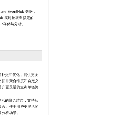
zure EventHub
数据，
ub
实时拉取至指定的
的集中存储与分析。
路拓扑交互优化，提供更友
义拓扑聚合维度和自定义
用户更灵活的查询单链路
更灵活的聚合维度，支持从
聚合。便于用户更灵活的
务分析场景。