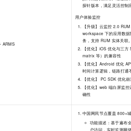
一个 AI 助手
即刻拥有 DeepSeek-R1 满血版
超强辅助，Bol
探针版本，满足灵活控制
在企业官网、通讯软件中为客户提供 AI 客服
多种方案随心选，轻松解锁专属 DeepSeek
用户体验监控
【升级】云监控
2.0 R
workspace 下的应用数据
务，支持 RUM 实体关联
 ARMS
【优化】iOS 优化与三方
matrix
等）的兼容性
【优化】Android 优化
AP
时间计算逻辑，链路打通
【优化】 PC SDK
优化崩
【优化】web
端白屏监控
确性
中国网民节点覆盖
800
功能描述：基于遍布
户访问，实时监测网络