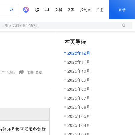
文档
备案
控制台
注册
登录
输入文档关键字查找
验
作计划
器
AI 活动
专业服务
服务伙伴合作计划
开发者社区
加入我们
服务平台百炼
阿里云 OPC 创新助力计划
本页导读
（1）
一站式生成采购清单，支持单品或批量购买
S
可编辑精美 PPT 文稿
S产品伙伴计划（繁花）
峰会
造的大模型服务与应用开发平台
轻量应用服务器
Agency Agents：拥有专属领域专家
AI 生产力先锋
Al MaaS 服务伙伴赋能合作
域名
博文
Careers
至高可申请百万元
2025年12月
性可伸缩的云计算服务
 轻松生成专业的 PPT
开启高性价比 AI 编程新体验
先锋实践拓展 AI 生产力的边界
快速构建应用程序和网站，即刻迈出上云第一步
多领域专家智能体,一键组建 AI 虚拟交付团队
Token 补贴，五大权
计划
海大会
伙伴信用分合作计划
商标
问答
社会招聘
2025年11月
益加速 OPC 成功
S
帕鲁游戏服务器
数字证书管理服务（原SSL证书）
HappyHorse 打造一站式影视创作平台
飞天发布时刻
HOT
划
备案
电子书
校园招聘
2025年10月
联机服务器，轻松开启游戏
视频创作，一键激活电商全链路生产力
全托管，含MySQL、PostgreSQL、SQL Server、MariaDB多引擎
实现全站HTTPS，呈现可信的WEB访问
所见，即是所愿
可视化编排打通从文字构思到成片全链路闭环
我的收藏
产品详情
更多支持
划
公司注册
镜像站
2025年09月
视频生成
语音识别与合成
 智能体与工作流应用
短信服务
漫剧工坊：一站式动画创作平台
AI 实训营
合作伙伴培训与认证
2025年08月
划
上云迁移
的智能体编程平台
站生成，高效打造优质广告素材
通过阿里云百炼高效搭建AI应用,助力高效开发
快速生产连贯的高质量长漫剧
从基础到进阶，Agent 创客手把手教你
国内短信简单易用，安全可靠，秒级触达，全球覆盖200+国家和地区。
e-1.1-T2V
Qwen3-TTS-Flash
lScope
我要反馈
查询合作伙伴
2025年07月
畅细腻的高质量视频
离线语音合成大模型，多语言方言自适应，低延迟高稳定
n Alibaba Cloud ISV 合作
代维服务
olarDB
建企业门户网站
大数据开发治理平台 DataWorks
10 分钟搭建微信、支付宝小程序
2025年06月
创新加速
ope
登录合作伙伴管理后台
我要建议
站，无忧落地极速上线
以可视化方式快速构建移动和 PC 门户网站
100%兼容MySQL、PostgreSQL，兼容Oracle，支持集中和分布式
高效部署网站，快速应用到小程序
Data Agent 驱动的一站式 Data+AI 开发治理平台
e-1.1-I2V
Cosyvoice-V3-Flash
2025年05月
安全
畅自然，细节丰富
高表现力语音合成大模型，语音克隆听感自然
我要投诉
上云场景组合购
伴
2025年04月
边界网络安全防护产品
漫剧创作，剧本、分镜、视频高效生成
覆盖90%+业务场景，专享组合折扣价
支持跨账号接容器服务集群
2V
VPN
Fun-ASR
2025年03月