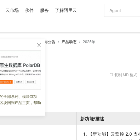
云市场
伙伴
服务
了解阿里云
AI 特惠
数据与 API
成为产品伙伴
企业增值服务
最佳实践
价格计算器
AI 场景体
基础软件
产品伙伴合
阿里云认证
市场活动
配置报价
大模型
控2.0
开始使用
动态与公告
产品动态
2025年
自助选配和估算价格
步到位
域名与网站
智启 AI 普惠权益
产品生态集成认证中心
企业支持计划
云上春晚
Qwen Audio：打造专属 AI 语音助手
千问官方 MaaS 平台，为开发者和 Agent 而生，新用户赠送 1 亿 + tokens 额度
云服务器 EC
一句话生成原生
AI Coding
阿里云Maa
2026 阿里云
为企业打
数据集
Windows
大模型认证
模型
NEW
NEW
格式还原
值低价云产品抢先购
提供智能易用的域名与建站服务
至高享 1亿+免费 tokens，加速 Al 应用落地
Qwen-Audio-3.0-Realtime 端到端实时语音角色扮演
安全可靠、弹
输入一句话想法,
智能编程，一键
产品生态伙伴
专家技术服务
云上奥运之旅
弹性计算合作
阿里云中企出
手机三要素
宝塔 Linux
全部认证
价格优势
开源旗舰模型
对象存储 OSS
即刻拥有 DeepSeek-V4-Pro
阿里云 OPC 创新助力计划
云数据库 RD
一键部署幻兽
AI 电商营销
产品生态伙伴工作台
企业增值服务台
云栖战略参考
云存储合作计
云栖大会
身份实名认证
CentOS
训练营
推动算力普惠，释放技术红利
的大模型服务
最高返9万
真正可用的 1M 上下文,一次完成代码全链路开发
轻松解锁专属 DeepSeek-V4-Pro
至高百万元 Token 补贴，加速一人公司成长
稳定、安全、高性价比、高性能的云存储服务
一键购买专属
从图文生成到
复制 MD 格式
 08:38:52
云上的中国
数据库合作计
活动全景
短信
Docker
图片和
自进化智能体
人工智能平台 PAI
5 分钟轻松部署专属 QwenPaw
Token Plan 模型订阅计划
Qoder
高效搭建 AI
AI 广告创作
企业成长
大模型
NEW
HOT
信息公告
看见新力量
云网络合作计
OCR 文字识别
JAVA
级电脑
越聪明
证享300元代金券
一站式AI开发、训练和推理服务
Qwen3.8-Max 首发尝鲜，限时加量 10 倍，夜间低至2折
从聊天伙伴进化为能主动干活的本地数字员工
面向真实软件
图文、视频一
的全部系列、模块或功
Kimi-K3
HappyHors
NEW
魔搭 Mode
loud
服务实践
官网公告
区块回到产品主页，帮助
Kimi 最新旗舰模型，长程编程与推理利器
让文字生成流
金融模力时刻
Salesforce O
版
发票查验
全能环境
Qoder CN
Claude Code + GStack 打造工程团队
千问办公，限时限量积分加倍
云原生数据库 P
低代码高效构
AI 建站
NEW
作计划
计划
创新中心
魔搭 ModelSc
健康状态
让AI从“聊天伙伴”进化为能干活的“数字员工”
覆盖公网/内网、递归/权威、移动APP等全场景解析服务
安装技能 GStack，拥有专属 AI 工程团队
你的AI工作搭子，覆盖日常办公高频场景
基于千问大模型等，支持代码智能生成、研发智能问答
0 代码专业建
客户案例
天气预报查询
操作系统
Deepseek-v4-pro
HappyHors
新功能/描述
态合作计划
态智能体模型
旗舰 MoE 大模型，百万上下文与顶尖推理能力
图生视频，流
Compute
同享
容器服务 Kubernetes 版 ACK
万小智 AI 建站低至 15元/月
云防火墙
AI 短剧/漫剧
快递物流查询
WordPress
成为服务伙
高校合作
式云数据仓库
点，立即开启云上创新
提供一站式管理容器应用的 K8s 服务
送.CN域名，送备案服务码
云原生的云上
AI助力短剧
【新功能】云监控 2.0 
GLM-5.2
Wan2.7-T
Ubuntu