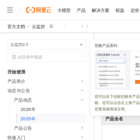
大模型
产品
解决方案
权益
定价
官方文档
云监控
大模型
产品
解决方案
权益
定价
云市场
伙伴
服务
了解阿里云
精选产品
精选解决方案
普惠上云
产品定价
精选商城
成为销售伙伴
售前咨询
为什么选择阿里云
千问AI平台
云监控
云监
首页
云监控2.0
了解云产品的定价详情
切换产品系列
大模型服务平台百炼
睿译宝，AI翻译排版一
普惠上云 官方力荐
分销伙伴
在线服务
网站建设
什么是云计算
大
大模型服务与应用平台
上传文档即自动完成翻译和
云服务器38元/年起，超
2025年
咨询伙伴
多端小程序
技术领先
云上成本管理
售后服务
千问大模型
GLM-5.2：长任务时代
官方推荐返现计划
大模型
大模型
精选产品
精选解决方案
Salesforce 国际版订阅
稳定可靠
开始使用
管理和优化成本
多元化、高性能、安全可靠
推荐新用户得奖励，单订单
更新时间：
2026-03-05
销售伙伴合作计划
自助服务
产品简介
友盟天域
安全合规
人工智能与机器学习
AI
文本生成
无影云电脑
Hermes Agent，打造
云工开物
无影生态合作计划
在线服务
动态与公告
观测云
分析师报告
随时随地安全接入的云上超
自主进化，持久记忆，越用
高校专属算力普惠，学生认
计算
互联网应用开发
您可以在下拉框切换本产品
Qwen3.8-Max
HOT
产品动态
2025
年
12
月
Salesforce On Alibaba C
工单服务
能，也可以点击左上角产品
智能体时代全能旗舰模型
Tuya 物联网平台阿里云
研究报告与白皮书
云解析DNS
快速拥有专属 OpenClaw
Consulting Partner 合
大数据
容器
2026年
您更高效阅读文档。
免费试用
短信专区
蓝凌 OA
Qwen3.7-Plus
2025年
产品全名
AI 大模型销售与服务生
现代化应用
存储
天池大赛
能看、能想、能动手的多模
云原生大数据计算服务 Max
解决方案免费试用 新老
电子合同
产品公告
面向分析的企业级SaaS模
最高领取价值200元试用
安全
网络与CDN
AI 算法大赛
Qwen3-VL-Plus
快速入门
畅捷通