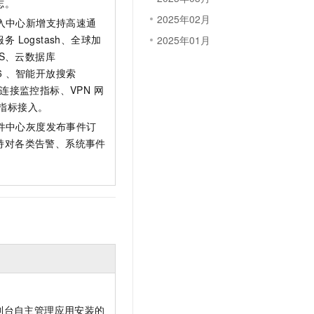
志。
文戏情感细腻自然，动作戏激烈拳拳到肉，实现更强表演能力
支持中英文自由切换，具备更强的噪声鲁棒性
云聚AI 严选权益
SSL 证书
2025年02月
接入中心新增支持高速通
，一键激活高效办公新体验
精选AI产品，从模型到应用全链提效
 Logstash、全球加
2025年01月
堡垒机
AI 用量加速计划
TS、云数据库
应用
防火墙
、识别商机，让客服更高效、服务更出色。
新老同享，达量后返
PV6 、智能开放搜索
 对等连接监控指标、VPN 网
千问办公
主机安全
NEW
的智能体编程平台
一站式AI生产力平台
监控指标接入。
事件中心灰度发布事件订
AI 应用及服务市场
伶鹊
持对各类告警、系统事件
企业级人与Agent协作平台，接入和调度多个数字员工
智能客服平台，对话机器人、对话分析、智能外呼
AI 应用
大模型服务平台百炼 - 全妙
大模型
应用创作平台
多模态内容创作工具，已接入 DeepSeek
自然语言处理
数据标注
机器学习
息提取
与 AI 智能体进行实时音视频通话
从文本、图片、视频中提取结构化的属性信息
构建支持视频理解的 AI 音视频实时通话应用
控制台自主管理应用安装的