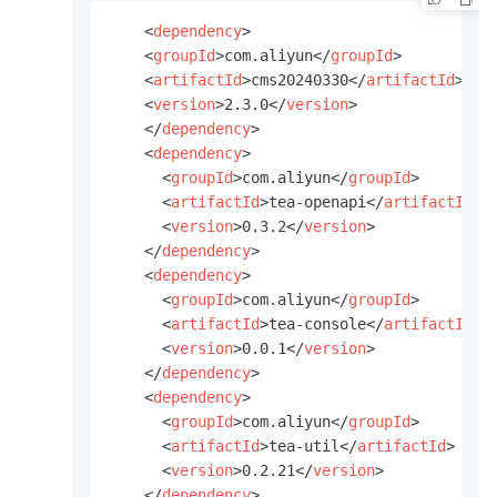
<
dependency
>
<
groupId
>
com.aliyun
</
groupId
>
<
artifactId
>
cms20240330
</
artifactId
>
<
version
>
2.3.0
</
version
>
</
dependency
>
<
dependency
>
<
groupId
>
com.aliyun
</
groupId
>
<
artifactId
>
tea-openapi
</
artifactId
>
<
version
>
0.3.2
</
version
>
</
dependency
>
<
dependency
>
<
groupId
>
com.aliyun
</
groupId
>
<
artifactId
>
tea-console
</
artifactId
>
<
version
>
0.0.1
</
version
>
</
dependency
>
<
dependency
>
<
groupId
>
com.aliyun
</
groupId
>
<
artifactId
>
tea-util
</
artifactId
>
<
version
>
0.2.21
</
version
>
</
dependency
>