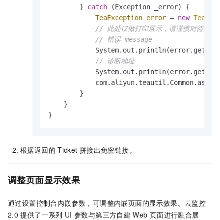
        } 
catch
 (Exception _error) {

TeaException
error
=
new
TeaExc
// 此处仅做打印展示，请谨慎对待异
// 错误 message
            System.out.println(error.getMess
// 诊断地址
            System.out.println(error.getDat
            com.aliyun.teautil.Common.assert
        }

    }

}
根据返回的
Ticket
拼接出免密链接。
调整页面显示效果
通过设置控制台内嵌参数，可调整内嵌页面的显示效果。云监控
2.0
提供了一系列
UI
参数与第三方自建
Web
页面进行融合展