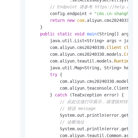
                .setAccessKeySecret(System.
// Endpoint 请参考 https://help.aliyun
        config.endpoint = 
"cms.cn-shanghai.
return
new
com
.aliyun.cms20240330.Cl
    }

public
static
void
main
(String[] args_)
        java.util.List<String> args = java.u
        com.aliyun.cms20240330.
Client
clien
        com.aliyun.cms20240330.models.
Creat
        com.aliyun.teautil.models.
RuntimeOp
        java.util.Map<String, String> heade
try
 {

            com.aliyun.cms20240330.models.
C
            com.aliyun.teaconsole.Client.log
        } 
catch
 (TeaException error) {

// 此处仅做打印展示，请谨慎对待异
// 错误 message
            System.out.println(error.getMess
// 诊断地址
            System.out.println(error.getDat
            com.aliyun.teautil.Common.assert