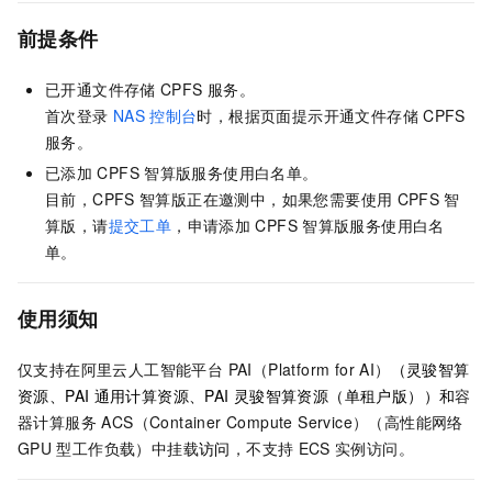
前提条件
已开通文件存储
CPFS
服务。
首次登录
NAS
控制台
时，根据页面提示开通文件存储
CPFS
服务。
已添加
CPFS
智算版服务使用白名单。
目前，CPFS
智算版正在邀测中，如果您需要使用
CPFS
智
算版，请
提交工单
，申请添加
CPFS
智算版服务使用白名
单。
使用须知
仅支持在阿里云
人工智能平台 PAI（Platform for AI）
（灵骏智算
资源、PAI
通用计算资源、PAI
灵骏智算资源（单租户版））和
容
器计算服务 ACS（Container Compute Service）
（高性能网络
GPU
型工作负载）中挂载
访问
，不支持
ECS
实例访问。