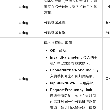
实际运营商（含虚拟运营商），如
string
果存在携号转网，则为携转后的运
中
营商。
string
号码归属城市。
杭
e
string
号码归属省份。
浙
请求状态码。取值：
OK
：成功。
InvalidParameter
：传入的手
机号错误或参数格式错误。
PhoneNumberNotfound
：传
入的手机号查不到归属结果。
string
O
isp.UNKNOWN
：未知异常。
RequestFrequencyLimit
：
因运营商限制，禁止在短时间
内高频对同一个号码进行反复
查询，如返回此错误码，请您