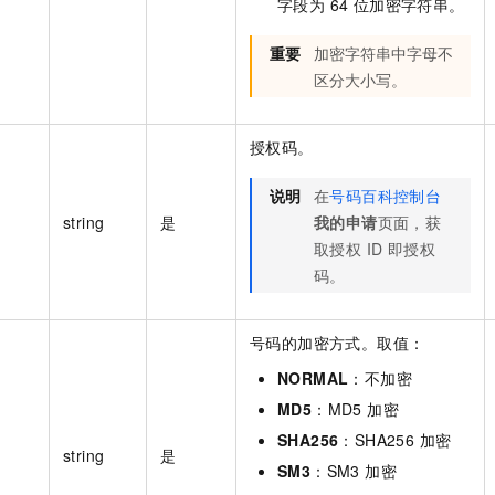
字段为 64 位加密字符串。
重要
加密字符串中字母不
区分大小写。
授权码。
说明
在
号码百科控制台
string
是
我的申请
页面，获
取授权 ID 即授权
码。
号码的加密方式。取值：
NORMAL
：不加密
MD5
：MD5 加密
SHA256
：SHA256 加密
string
是
SM3
：SM3 加密