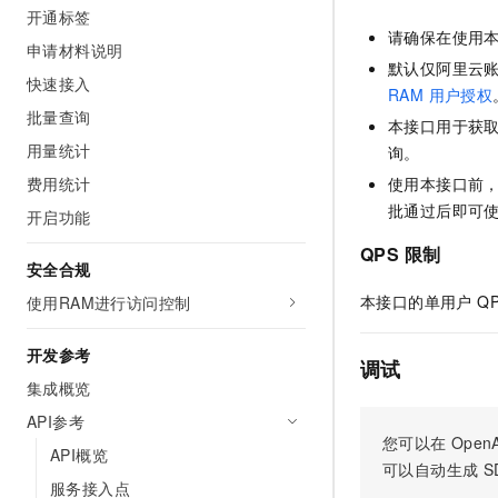
开通标签
AI 产品 免费试用
网络
安全
云开发大赛
Tableau 订阅
请确保在使用
1亿+ 大模型 tokens 和 
申请材料说明
可观测
入门学习赛
默认仅阿里云账
中间件
AI空中课堂在线直播课
快速接入
140+云产品 免费试用
大模型服务
RAM 用户授权
上云与迁云
产品新客免费试用，最长1
数据库
批量查询
本接口用于获
生态解决方案
千问AI平台-Token Plan
用量统计
询。
企业出海
大模型ACA认证体验
大数据计算
助力企业全员 AI 认知与能
费用统计
使用本接口前
行业生态解决方案
政企业务
媒体服务
批通过后即可
千问AI平台-模型体验
开启功能
开发者生态解决方案
在线体验全尺寸、多种模态
企业服务与云通信
QPS 限制
AI 开发和 AI 应用解决
安全合规
Happy 系列大模型
域名与网站
本接口的单用户 QP
使用RAM进行访问控制
终端用户计算
开发参考
调试
Serverless
集成概览
大模型解决方案
API参考
开发工具
快速部署 Dify，高效搭建 
您可以在
OpenA
API概览
可以自动生成
S
迁移与运维管理
服务接入点