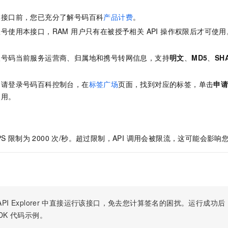
服务生态伙伴
视觉 Coding、空间感知、多模态思考等全面升级
1M上下文，专为长程任务能力而生
云工开物
企业应用
Night Plan 支持 Qwen 3.8-Max
AI 办公
NEW
Red Hat
本接口前，您已充分了解号码百科
产品计费
。
30+ 款产品免费体验
夜间 5 折，Qwen/Meoo/TokenPlan 客户专享
AI智能应用
科研合作
ERP
号使用本接口，RAM 用户只有在被授予相关 API 操作权限后才可使
堂（旗舰版）
SUSE
智能客服
AI 应用构建
大模型原生
。
CRM
2个月
自动承接线索
取号码当前服务运营商、归属地和携号转网信息，支持
明文
、
MD5
、
SH
建站小程序
Qoder
大模型服务平台百炼-应用模版
OA 办公系统
HOT
NEW
面向真实软件
个人版上线、团队版降价；千问3.8-Max首发发尝鲜
丰富多元化的应用模版和解决方案
力提升
，请登录号码百科控制台，在
标签广场
页面，找到对应的标签，单击
申
财税管理
模板建站
使用。
万有无界
大模型服务平台百炼-智能体
400电话
定制建站
的模型效果
灵活可视化地构建企业级 Agent
方案
广告营销
模板小程序
秒悟
人工智能平台 PAI
S 限制为 2000 次/秒。超过限制，API 调用会被限流，这可能会影
定制小程序
云端极速 AI 
新一代 AI 视频生成模型，深度适配广告营销等场景
AI Native 的算法工程平台，一站式完成建模、训练、推理服务部署
APP 开发
建站系统
AI 应用
10分钟微调：让0.6B模型媲美235B模型
多模态数据信
PI Explorer
中直接运行该接口，免去您计算签名的困扰。运行成功后，OpenA
依托云原生高可用架构,实现Dify私有化部署
用1%尺寸在特定领域达到大模型90%以上效果
DK
代码示例。