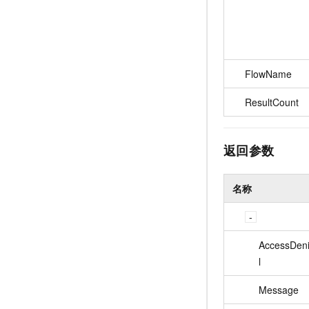
FlowName
ResultCount
返回参数
名称
AccessDeni
l
Message