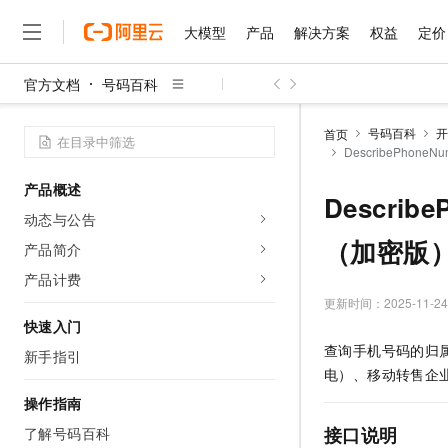
大模型
产品
解决方案
权益
定价
官方文档
号码百科
大模型
产品
解决方案
权益
定价
云市场
伙伴
服务
了解阿里云
精选产品
精选解决方案
普惠上云
产品定价
精选商城
成为销售伙伴
售前咨询
为什么选择阿里云
千问AI平台
号码百科
开
首页
了解云产品的定价详情
DescribePhoneN
大模型服务平台百炼
千问办公，解锁你的工作
普惠上云 官方力荐
分销伙伴
在线服务
网站建设
什么是云计算
大
大模型服务与应用平台
企业级Agent产品，直接
云服务器38元/年起，超
产品概述
咨询伙伴
多端小程序
技术领先
Describ
云上成本管理
售后服务
千问大模型
Agency Agents：拥
官方推荐返现计划
大模型
动态与公告
大模型
精选产品
精选解决方案
Salesforce 国际版订阅
稳定可靠
管理和优化成本
多元化、高性能、安全可靠
推荐新用户得奖励，单订单
（加密版
销售伙伴合作计划
产品简介
自助服务
友盟天域
安全合规
人工智能与机器学习
AI
文本生成
无影云电脑
HappyHorse 打造一
云工开物
产品计费
无影生态合作计划
在线服务
观测云
分析师报告
随时随地安全接入的云上超
高校专属算力普惠，学生认
更新时间：
2025-11-24
计算
互联网应用开发
Qwen3.8-Max
HOT
Salesforce On Alibaba C
工单服务
快速入门
智能体时代全能旗舰模型
Tuya 物联网平台阿里云
研究报告与白皮书
云解析DNS
快速拥有专属 OpenClaw
Consulting Partner 合
大数据
容器
查询手机号码的归
新手指引
免费试用
短信专区
蓝凌 OA
Qwen3.7-Plus
电）、移动转售企
AI 大模型销售与服务生
现代化应用
存储
天池大赛
能看、能想、能动手的多模
云原生大数据计算服务 Max
解决方案免费试用 新老
操作指南
电子合同
面向分析的企业级SaaS模
最高领取价值200元试用
安全
网络与CDN
接口说明
了解号码百科
AI 算法大赛
Qwen3-VL-Plus
畅捷通