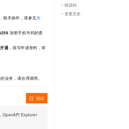
文戏情感细腻自然，动作戏激烈拳拳到肉，实现更强表演能力
支持中英文自由切换，具备更强的噪声鲁棒性
云聚AI 严选权益
错误码
SSL 证书
，一键激活高效办公新体验
精选AI产品，从模型到应用全链提效
变更历史
堡垒机
用。相关操作，请参见
为
AI 用量加速计划
应用
防火墙
、识别商机，让客服更高效、服务更出色。
新老同享，达量后返
A256
加密手机号码的查
千问办公
主机安全
NEW
的智能体编程平台
一站式AI生产力平台
请开通
，填写申请资料，审
AI 应用及服务市场
伶鹊
企业级人与Agent协作平台，接入和调度多个数字员工
智能客服平台，对话机器人、对话分析、智能外呼
AI 应用
大模型服务平台百炼 - 全妙
大模型
响您的业务，请合理调用。
应用创作平台
多模态内容创作工具，已接入 DeepSeek
自然语言处理
数据标注
调试
机器学习
息提取
与 AI 智能体进行实时音视频通话
PI Explorer
从文本、图片、视频中提取结构化的属性信息
构建支持视频理解的 AI 音视频实时通话应用