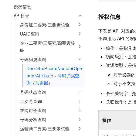
10 分钟在聊天系统中增加
授权信息
专有云
API目录
授权信息
身份证二要素/三要素核验
下表是
API
对应的
UAID查询
予调用此
API
的权
企业二要素/三要素/四要素核
操作：是指具
验
访问级别：是指
号码归属查询
资源类型：是
DescribePhoneNumberOpe
对于必选的
ratorAttribute - 号码归属查
询（加密版）
对于不支持
号码状态查询
条件关键字：
二次号查询
关联操作：是
在网时长查询
号码分析查询
操作
运营商二要素/三要素核验