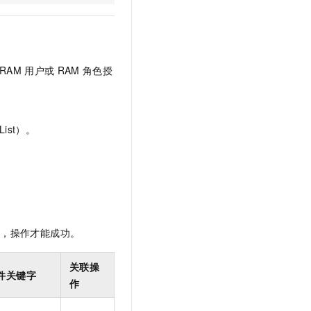
t.diy 一步搞定创意建站
构建大模型应用的安全防护体系
通过自然语言交互简化开发流程,全栈开发支持
通过阿里云安全产品对 AI 应用进行安全防护
RAM
用户或
RAM
角色授
ist）。
限，操作才能成功。
关联操
件关键字
作