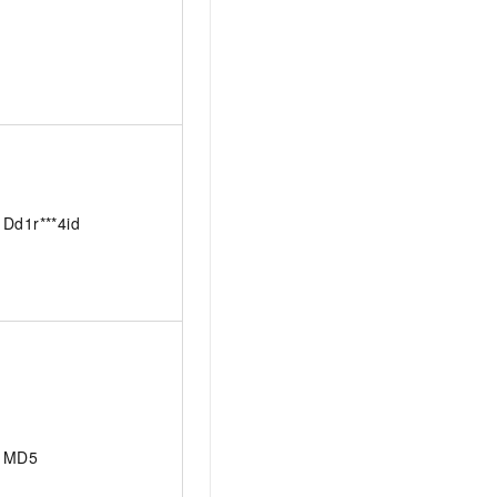
Dd1r***4id
MD5