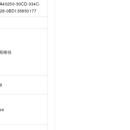
A40250-50CD-034C-
28-0BD135850177
国移动
9
lse