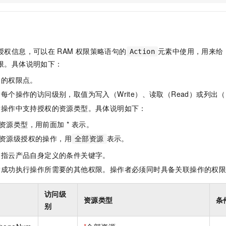
一个 AI 助手
即刻拥有 DeepSeek-R1 满血版
超强辅助，Bol
在企业官网、通讯软件中为客户提供 AI 客服
多种方案随心选，轻松解锁专属 DeepSeek
授权信息，可以在
RAM
权限策略语句的
元素中使用，用来给
Action
限。具体说明如下：
体的权限点。
每个操作的访问级别，取值为写入（Write）、读取（Read）或列出（L
指操作中支持授权的资源类型。具体说明如下：
资源类型，用前面加 * 表示。
资源级授权的操作，用
表示。
全部资源
是指云产品自身定义的条件关键字。
指成功执行操作所需要的其他权限。操作者必须同时具备关联操作的权
访问级
资源类型
条
别