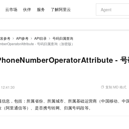
云市场
伙伴
服务
了解阿里云
AI 特惠
数据与 API
成为产品伙伴
企业增值服务
最佳实践
价格计算器
AI 场景体
基础软件
产品伙伴合
阿里云认证
市场活动
配置报价
大模型
发参考
API参考
API目录
号码归属查询
自助选配和估算价格
umberOperatorAttribute - 号码归属查询（加密版）
新方式
域名与网站
睿译宝，AI翻译排版一步到位
智启 AI 普惠权益
产品生态集成认证中心
企业支持计划
云上春晚
千问官方 MaaS 平台，为开发者和 Agent 而生，新用户赠送 1 亿 + tokens 额度
云服务器 EC
Qwen Aud
AI Coding
阿里云Maa
2026 阿里云
为企业打
数据集
Windows
大模型认证
模型
NEW
NEW
交付可用成果
值低价云产品抢先购
提供智能易用的域名与建站服务
上传文档即自动完成翻译和格式还原
至高享 1亿+免费 tokens，加速 Al 应用落地
安全可靠、弹
智能编程，一键
产品生态伙伴
专家技术服务
云上奥运之旅
弹性计算合作
阿里云中企出
手机三要素
宝塔 Linux
全部认证
ePhoneNumberOperatorAttribute
价格优势
有专属领域专家
对象存储 OSS
GLM-5.2：长任务时代开源旗舰模型
阿里云 OPC 创新助力计划
云数据库 RD
即刻拥有 DeepS
AI 电商营销
产品生态伙伴工作台
企业增值服务台
云栖战略参考
云存储合作计
云栖大会
身份实名认证
CentOS
训练营
推动算力普惠，释放技术红利
的大模型服务
最高返9万
多领域专家智能体,一键组建 AI 虚拟交付团队
至高百万元 Token 补贴，加速一人公司成长
稳定、安全、高性价比、高性能的云存储服务
真正可用的 1M 上下文,一次完成代码全链路开发
轻松解锁专属 Dee
从图文生成到
）
云上的中国
数据库合作计
活动全景
短信
Docker
图片和
站式影视创作平台
人工智能平台 PAI
Hermes Agent，打造自进化智能体
Token Plan 模型订阅计划
Qoder
5 分钟轻松部署
AI 广告创作
企业成长
大模型
NEW
信息公告
看见新力量
云网络合作计
OCR 文字识别
JAVA
级电脑
证享300元代金券
可视化编排打通从文字构思到成片全链路闭环
一站式AI开发、训练和推理服务
自主进化，持久记忆，越用越聪明
Qwen3.8-Max 首发尝鲜，限时加量 10 倍，夜间低至2折
面向真实软件
图文、视频一
复制 MD 格式
 12:41:30
Kimi-K3
HappyHors
NEW
魔搭 Mode
loud
服务实践
官网公告
Kimi 最新旗舰模型，长程编程与推理利器
让文字生成流
金融模力时刻
Salesforce O
版
发票查验
全能环境
Qoder CN
Claude Code + GStack 打造工程团队
千问办公，限时限量积分加倍
云原生数据库 P
低代码高效构
AI 建站
NEW
作计划
属信息，包括：所属省份、所属城市、所属基础运营商（中国移动、中
计划
创新中心
魔搭 ModelSc
健康状态
让AI从“聊天伙伴”进化为能干活的“数字员工”
覆盖公网/内网、递归/权威、移动APP等全场景解析服务
安装技能 GStack，拥有专属 AI 工程团队
你的AI工作搭子，覆盖日常办公高频场景
基于千问大模型等，支持代码智能生成、研发智能问答
0 代码专业建
客户案例
天气预报查询
操作系统
Deepseek-v4-pro
HappyHors
业（阿里通信等）、是否携号转网、归属号码段等。
态合作计划
态智能体模型
旗舰 MoE 大模型，百万上下文与顶尖推理能力
图生视频，流
Compute
同享
容器服务 Kubernetes 版 ACK
万小智 AI 建站低至 15元/月
云防火墙
AI 短剧/漫剧
快递物流查询
WordPress
成为服务伙
高校合作
式云数据仓库
点，立即开启云上创新
提供一站式管理容器应用的 K8s 服务
送.CN域名，送备案服务码
云原生的云上
AI助力短剧
GLM-5.2
Wan2.7-T
Ubuntu