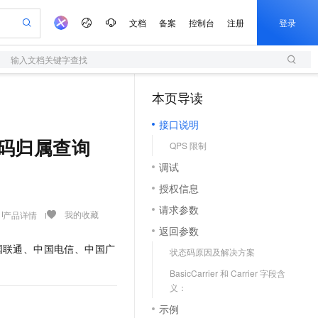
文档
备案
控制台
注册
登录
输入文档关键字查找
验
作计划
器
AI 活动
专业服务
服务伙伴合作计划
开发者社区
加入我们
服务平台百炼
阿里云 OPC 创新助力计划
本页导读
（1）
一站式生成采购清单，支持单品或批量购买
S
io：打造专属 AI 语音助手
S产品伙伴计划（繁花）
峰会
造的大模型服务与应用开发平台
轻量应用服务器
一句话生成原生可编辑精美 PPT 文稿
AI 生产力先锋
Al MaaS 服务伙伴赋能合作
域名
博文
Careers
至高可申请百万元
接口说明
性可伸缩的云计算服务
开启高性价比 AI 编程新体验
Qwen-Audio-3.0-Realtime 端到端实时语音角色扮演
输入一句话想法, 轻松生成专业的 PPT
先锋实践拓展 AI 生产力的边界
快速构建应用程序和网站，即刻迈出上云第一步
Token 补贴，五大权
计划
海大会
伙伴信用分合作计划
商标
问答
社会招聘
 - 号码归属查询
QPS 限制
益加速 OPC 成功
S
eek-V4-Pro
数字证书管理服务（原SSL证书）
一键部署幻兽帕鲁游戏服务器
飞天发布时刻
HOT
划
备案
电子书
校园招聘
调试
pSeek-V4-Pro
视频创作，一键激活电商全链路生产力
全托管，含MySQL、PostgreSQL、SQL Server、MariaDB多引擎
实现全站HTTPS，呈现可信的WEB访问
一键购买专属联机服务器，轻松开启游戏
所见，即是所愿
更多支持
划
公司注册
镜像站
授权信息
视频生成
语音识别与合成
专属 QwenPaw
短信服务
漫剧工坊：一站式动画创作平台
AI 实训营
HOT
合作伙伴培训与认证
请求参数
划
上云迁移
的智能体编程平台
站生成，高效打造优质广告素材
从聊天伙伴进化为能主动干活的本地数字员工
快速生产连贯的高质量长漫剧
从基础到进阶，Agent 创客手把手教你
国内短信简单易用，安全可靠，秒级触达，全球覆盖200+国家和地区。
我的收藏
产品详情
e-1.1-T2V
Qwen3-TTS-Flash
lScope
我要反馈
查询合作伙伴
返回参数
畅细腻的高质量视频
离线语音合成大模型，多语言方言自适应，低延迟高稳定
n Alibaba Cloud ISV 合作
代维服务
olarDB
建企业门户网站
大数据开发治理平台 DataWorks
10 分钟搭建微信、支付宝小程序
国联通、中国电信、中国广
状态码原因及解决方案
创新加速
ope
登录合作伙伴管理后台
我要建议
站，无忧落地极速上线
以可视化方式快速构建移动和 PC 门户网站
100%兼容MySQL、PostgreSQL，兼容Oracle，支持集中和分布式
高效部署网站，快速应用到小程序
Data Agent 驱动的一站式 Data+AI 开发治理平台
e-1.1-I2V
Cosyvoice-V3-Flash
BasicCarrier 和 Carrier 字段含
安全
畅自然，细节丰富
高表现力语音合成大模型，语音克隆听感自然
我要投诉
上云场景组合购
义：
伴
边界网络安全防护产品
漫剧创作，剧本、分镜、视频高效生成
覆盖90%+业务场景，专享组合折扣价
2V
VPN
Fun-ASR
示例