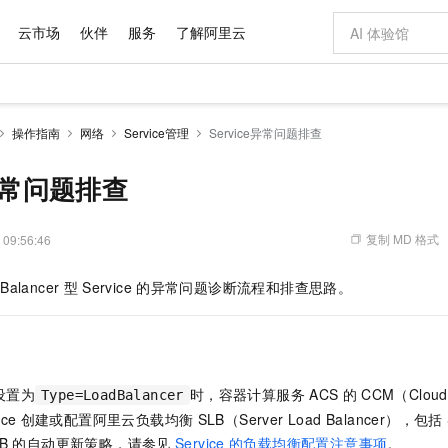
云市场
伙伴
服务
了解阿里云
AI 特惠
数据与 API
成为产品伙伴
企业增值服务
最佳实践
价格计算器
AI 场景体
基础软件
产品伙伴合
阿里云认证
市场活动
配置报价
大模型
操作指南
网络
Service管理
Service异常问题排查
自助选配和估算价格
新方式
域名与网站
睿译宝，AI翻译排版一步到位
智启 AI 普惠权益
产品生态集成认证中心
企业支持计划
云上春晚
千问官方 MaaS 平台，为开发者和 Agent 而生，新用户赠送 1 亿 + tokens 额度
云服务器 EC
Qwen Aud
AI Coding
阿里云Maa
2026 阿里云
为企业打
数据集
Windows
大模型认证
模型
NEW
NEW
交付可用成果
值低价云产品抢先购
提供智能易用的域名与建站服务
上传文档即自动完成翻译和格式还原
至高享 1亿+免费 tokens，加速 Al 应用落地
安全可靠、弹
智能编程，一键
e异常问题排查
产品生态伙伴
专家技术服务
云上奥运之旅
弹性计算合作
阿里云中企出
手机三要素
宝塔 Linux
全部认证
价格优势
有专属领域专家
对象存储 OSS
GLM-5.2：长任务时代开源旗舰模型
阿里云 OPC 创新助力计划
云数据库 RD
即刻拥有 DeepS
AI 电商营销
产品生态伙伴工作台
企业增值服务台
云栖战略参考
云存储合作计
云栖大会
身份实名认证
CentOS
训练营
推动算力普惠，释放技术红利
的大模型服务
最高返9万
多领域专家智能体,一键组建 AI 虚拟交付团队
至高百万元 Token 补贴，加速一人公司成长
稳定、安全、高性价比、高性能的云存储服务
真正可用的 1M 上下文,一次完成代码全链路开发
轻松解锁专属 Dee
从图文生成到
复制 MD 格式
 09:56:46
云上的中国
数据库合作计
活动全景
短信
Docker
图片和
站式影视创作平台
人工智能平台 PAI
Hermes Agent，打造自进化智能体
Token Plan 模型订阅计划
Qoder
5 分钟轻松部署
AI 广告创作
企业成长
大模型
NEW
信息公告
Balancer
型
Service
的异常问题诊断流程和排查思路。
看见新力量
云网络合作计
OCR 文字识别
JAVA
级电脑
证享300元代金券
可视化编排打通从文字构思到成片全链路闭环
一站式AI开发、训练和推理服务
自主进化，持久记忆，越用越聪明
Qwen3.8-Max 首发尝鲜，限时加量 10 倍，夜间低至2折
面向真实软件
图文、视频一
Kimi-K3
HappyHors
NEW
魔搭 Mode
loud
服务实践
官网公告
Kimi 最新旗舰模型，长程编程与推理利器
让文字生成流
金融模力时刻
Salesforce O
版
发票查验
全能环境
Qoder CN
Claude Code + GStack 打造工程团队
千问办公，限时限量积分加倍
云原生数据库 P
低代码高效构
AI 建站
NEW
作计划
计划
创新中心
魔搭 ModelSc
健康状态
让AI从“聊天伙伴”进化为能干活的“数字员工”
覆盖公网/内网、递归/权威、移动APP等全场景解析服务
安装技能 GStack，拥有专属 AI 工程团队
你的AI工作搭子，覆盖日常办公高频场景
基于千问大模型等，支持代码智能生成、研发智能问答
0 代码专业建
客户案例
天气预报查询
操作系统
Deepseek-v4-pro
HappyHors
态合作计划
设置为
时，容器计算服务
ACS
的
CCM（Cloud 
态智能体模型
旗舰 MoE 大模型，百万上下文与顶尖推理能力
图生视频，流
Type=LoadBalancer
Compute
同享
容器服务 Kubernetes 版 ACK
万小智 AI 建站低至 15元/月
云防火墙
AI 短剧/漫剧
快递物流查询
WordPress
成为服务伙
高校合作
ice
创建或配置阿里云负载均衡
SLB（Server Load Balancer），包括
式云数据仓库
点，立即开启云上创新
提供一站式管理容器应用的 K8s 服务
送.CN域名，送备案服务码
云原生的云上
AI助力短剧
GLM-5.2
Wan2.7-T
Ubuntu
B
的自动更新策略，请参见
Service
的负载均衡配置注意事项
。