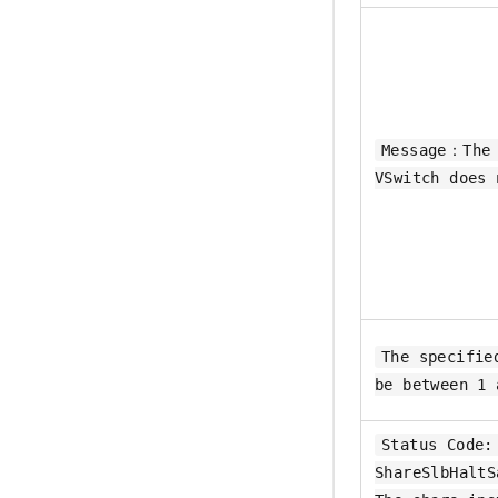
Message：The 
VSwitch does 
The specifie
be between 1 
Status Code:
ShareSlbHaltS