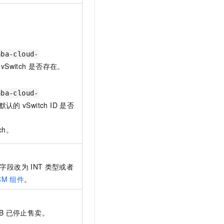
aba-cloud-
vSwitch
是否存在。
aba-cloud-
默认的
vSwitch ID
是否
tch。
字段改为
INT
类型或者
CM
组件
。
B
已停止售卖。