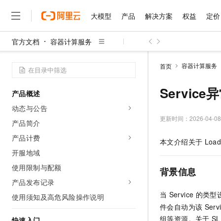
大模型
产品
解决方案
权益
定价
官方文档
容器计算服务
大模型
产品
解决方案
权益
定价
云市场
伙伴
服务
了解阿里云
精选产品
精选解决方案
普惠上云
产品定价
精选商城
成为销售伙伴
售前咨询
为什么选择阿里云
千问AI平台
容器计算服务
首页
了解云产品的定价详情
大模型服务平台百炼
千问办公，解锁你的工作
普惠上云 官方力荐
分销伙伴
在线服务
网站建设
什么是云计算
大
大模型服务与应用平台
企业级Agent产品，直接
云服务器38元/年起，超
Servic
产品概述
咨询伙伴
多端小程序
技术领先
云上成本管理
售后服务
千问大模型
Agency Agents：拥
官方推荐返现计划
大模型
动态与公告
大模型
精选产品
精选解决方案
Salesforce 国际版订阅
稳定可靠
管理和优化成本
多元化、高性能、安全可靠
推荐新用户得奖励，单订单
更新时间：
2026-04-08
销售伙伴合作计划
产品简介
自助服务
友盟天域
安全合规
人工智能与机器学习
AI
文本生成
无影云电脑
HappyHorse 打造一
云工开物
产品计费
本文介绍关于
Load
无影生态合作计划
在线服务
观测云
分析师报告
随时随地安全接入的云上超
高校专属算力普惠，学生认
计算
互联网应用开发
开服地域
Qwen3.8-Max
HOT
Salesforce On Alibaba C
工单服务
智能体时代全能旗舰模型
Tuya 物联网平台阿里云
研究报告与白皮书
使用限制与配额
云解析DNS
快速拥有专属 OpenClaw
Consulting Partner 合
背景信息
大数据
容器
免费试用
短信专区
产品发布记录
蓝凌 OA
Qwen3.7-Plus
AI 大模型销售与服务生
现代化应用
存储
天池大赛
当
Service
的类型
能看、能想、能动手的多模
使用须知及高危风险操作说明
云原生大数据计算服务 Max
解决方案免费试用 新老
电子合同
件会自动为该
Serv
面向分析的企业级SaaS模
最高领取价值200元试用
安全
网络与CDN
AI 算法大赛
Qwen3-VL-Plus
畅捷通
组等资源。关于
SL
快速入门