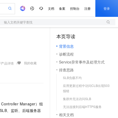
文档
备案
控制台
注册
登录
输入文档关键字查找
验
作计划
器
AI 活动
专业服务
服务伙伴合作计划
开发者社区
加入我们
服务平台百炼
阿里云 OPC 创新助力计划
本页导读
（0）
一站式生成采购清单，支持单品或批量购买
S
io：打造专属 AI 语音助手
S产品伙伴计划（繁花）
峰会
造的大模型服务与应用开发平台
轻量应用服务器
一句话生成原生可编辑精美 PPT 文稿
AI 生产力先锋
Al MaaS 服务伙伴赋能合作
域名
博文
Careers
至高可申请百万元
背景信息
性可伸缩的云计算服务
开启高性价比 AI 编程新体验
Qwen-Audio-3.0-Realtime 端到端实时语音角色扮演
输入一句话想法, 轻松生成专业的 PPT
先锋实践拓展 AI 生产力的边界
快速构建应用程序和网站，即刻迈出上云第一步
Token 补贴，五大权
计划
海大会
伙伴信用分合作计划
商标
问答
社会招聘
诊断流程
益加速 OPC 成功
S
eek-V4-Pro
数字证书管理服务（原SSL证书）
一键部署幻兽帕鲁游戏服务器
飞天发布时刻
HOT
划
备案
电子书
校园招聘
Service异常事件及处理方式
pSeek-V4-Pro
视频创作，一键激活电商全链路生产力
全托管，含MySQL、PostgreSQL、SQL Server、MariaDB多引擎
实现全站HTTPS，呈现可信的WEB访问
一键购买专属联机服务器，轻松开启游戏
所见，即是所愿
我的收藏
产品详情
更多支持
划
公司注册
镜像站
排查思路
视频生成
语音识别与合成
专属 QwenPaw
短信服务
漫剧工坊：一站式动画创作平台
AI 实训营
HOT
合作伙伴培训与认证
SLB负载不均
划
上云迁移
的智能体编程平台
站生成，高效打造优质广告素材
从聊天伙伴进化为能主动干活的本地数字员工
快速生产连贯的高质量长漫剧
从基础到进阶，Agent 创客手把手教你
国内短信简单易用，安全可靠，秒级触达，全球覆盖200+国家和地区。
e-1.1-T2V
Qwen3-TTS-Flash
lScope
我要反馈
查询合作伙伴
应用更新过程中访问CLB出现503
畅细腻的高质量视频
离线语音合成大模型，多语言方言自适应，低延迟高稳定
n Alibaba Cloud ISV 合作
代维服务
olarDB
建企业门户网站
大数据开发治理平台 DataWorks
10 分钟搭建微信、支付宝小程序
报错
创新加速
ope
登录合作伙伴管理后台
我要建议
站，无忧落地极速上线
以可视化方式快速构建移动和 PC 门户网站
100%兼容MySQL、PostgreSQL，兼容Oracle，支持集中和分布式
高效部署网站，快速应用到小程序
Data Agent 驱动的一站式 Data+AI 开发治理平台
e-1.1-I2V
Cosyvoice-V3-Flash
集群外无法访问SLB
安全
Controller Manager）组
畅自然，细节丰富
高表现力语音合成大模型，语音克隆听感自然
我要投诉
上云场景组合购
无法连接到后端HTTPS服务
伴
SLB、监听、后端服务器
边界网络安全防护产品
漫剧创作，剧本、分镜、视频高效生成
覆盖90%+业务场景，专享组合折扣价
2V
VPN
Fun-ASR
相关文档