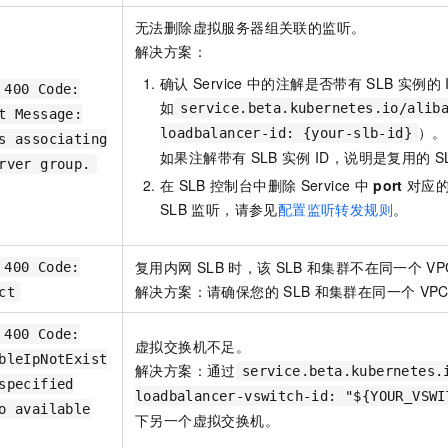
无法删除虚拟服务器组关联的监听。
解决方案：
确认
Service
中的注解是否带有
SLB
实例的
 400 Code:
如
service.beta.kubernetes.io/alib
t Message:
）。
loadbalancer-id: {your-slb-id}
s associating
如果注解带有
SLB
实例
ID，说明是复用的
S
rver group.
在
SLB
控制台中删除
Service
中
port
对应
SLB
监听，请参见
配置监听转发规则
。
复用内网
SLB
时，该
SLB
和集群不在同一个
VP
 400 Code:
解决方案：请确保您的
SLB
和集群在同一个
VP
ct
 400 Code:
虚拟交换机不足。
bleIpNotExist
解决方案：通过
service.beta.kubernetes.
specified
loadbalancer-vswitch-id: "${YOUR_VSWI
o available
下另一个虚拟交换机。