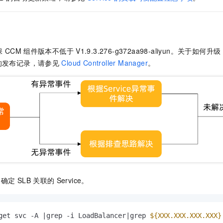
服务生态伙伴
视觉 Coding、空间感知、多模态思考等全面升级
1M上下文，专为长程任务能力而生
云工开物
企业应用
Night Plan 支持 Qwen 3.8-Max
AI 办公
NEW
Red Hat
30+ 款产品免费体验
夜间 5 折，Qwen/Meoo/TokenPlan 客户专享
AI智能应用
科研合作
ERP
堂（旗舰版）
SUSE
智能客服
AI 应用构建
大模型原生
CRM
2个月
自动承接线索
保
CCM
组件版本不低于
V1.9.3.276-g372aa98-aliyun。关于如何升级
建站小程序
的发布记录，请参见
Cloud Controller Manager
。
Qoder
大模型服务平台百炼-应用模版
OA 办公系统
HOT
NEW
面向真实软件
个人版上线、团队版降价；千问3.8-Max首发发尝鲜
丰富多元化的应用模版和解决方案
力提升
财税管理
模板建站
万有无界
大模型服务平台百炼-智能体
400电话
定制建站
的模型效果
灵活可视化地构建企业级 Agent
方案
广告营销
模板小程序
秒悟
人工智能平台 PAI
定制小程序
云端极速 AI 
新一代 AI 视频生成模型，深度适配广告营销等场景
AI Native 的算法工程平台，一站式完成建模、训练、推理服务部署
APP 开发
建站系统
，确定
SLB
关联的
Service。
AI 应用
10分钟微调：让0.6B模型媲美235B模型
多模态数据信
依托云原生高可用架构,实现Dify私有化部署
用1%尺寸在特定领域达到大模型90%以上效果
get svc -A |grep -i LoadBalancer|grep 
${XXX.XXX.XXX.XXX}