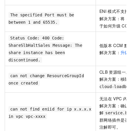
ENI
模式不支持
The specified Port must be
解决方案：将
Se
between 1 and 65535.
于如何升级
CC
Status Code: 400 Code:
低版本
CCM
默
ShareSlbHaltSales Message: The
解决方案：
升级
share instance has been
discontinued.
CLB
资源组一旦
can not change ResourceGroupId
解决方案：移除
once created
cloud-loadba
无法在
VPC
内
解决方案：确认
can not find eniid for ip x.x.x.x
解
service.be
in vpc vpc-xxxx
群网络插件是否
注解即可。