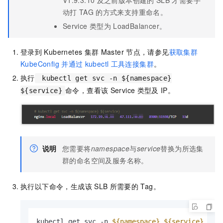
V1.9.3.10
及之前版本创建的
SLB
才需要手
动打
TAG
的方式来支持重命名。
Service
类型为
LoadBalancer。
登录到
Kubernetes
集群
Master
节点，请参见
获取集群
KubeConfig
并通过
kubectl
工具连接集群
。
执行
kubectl get svc -n ${namespace}
命令，查看该
Service
类型及
IP。
${service}
说明
您需要将
namespace
与
service
替换为所选集
群的命名空间及服务名称。
执行以下命令，生成该
SLB
所需要的
Tag。
kubectl get svc -n 
${namespace}
${service}
 -o 