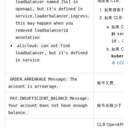
域搜索
CLB。
loadbalancer named [%s] in
openapi, but it's defined in
如果搜索不
service.loaderbalancer.ingress.
如果
CLB
存
this may happen when you
如果
CL
removed loadbalancerid
解
serv
annotation
。详
id
alicloud: can not find
如果
CL
loadbalancer, but it's defined
kuberne
in service
本
CCM
ORDER.ARREARAGE Message: The
账号欠费。
account is arrearage.
PAY.INSUFFICIENT_BALANCE Message:
账号余额少于
10
Your account does not have enough
balance.
CLB OpenAPI