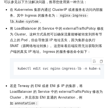
可以参见以下方法解决问题，推荐您使用第一种方法：
在
Kubernetes
集群内通过
ClusterIP
或者服务名访问内部服
务。其中
Ingress
的服务名为：
nginx-ingress-
。
lb.kube-system
将
LoadBalancer
的
Service
中的
externalTrafficPolicy
修改
为
Cluster。这种方式虽然可以确保流量能够被转发到所有节
点上的
Pod，但会导致源
IP
地址丢失，因为集群会执行
SNAT（源网络地址转换）。这意味着后端应用无法获取到客
户端的真实
IP
地址。Ingress
的服务修改命令如下：
kubectl edit svc nginx-ingress-lb -n kube-syst
若是
Terway
的
ENI
或者
ENI
多
IP
的集群，将
LoadBalancer
的
Service
中的
externalTrafficPolicy
修改为
Cluster，并且添加
ENI
直通的
Annotation，例
如
annotation：