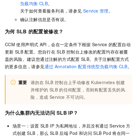
负载均衡
CLB
。
关于如何查看服务列表，请参见
Service
管理
。
确认注解信息是否有误。
为何
SLB
的配置被修改？
CCM
使用声明式
API，会在一定条件下根据
Service
的配置自动
更新
SLB
配置。您自行在
SLB
控制台上修改的配置均存在被覆
盖的风险。建议您通过注解的方式配置
SLB。关于注解配置方式
的更多信息，请参见
通过
Annotation
配置传统型负载均衡
CLB
。
重要
请勿在
SLB
控制台上手动修改
Kubernetes
创建
并维护的
SLB
的任何配置，否则有配置丢失的风
险，造成
Service
不可访问。
为什么集群内无法访问
SLB IP？
场景一：设置
SLB IP
为私网地址，并且没有通过
Service
方
式创建
SLB，那么
SLB
后端
Pod
和访问
SLB Pod
将在同一