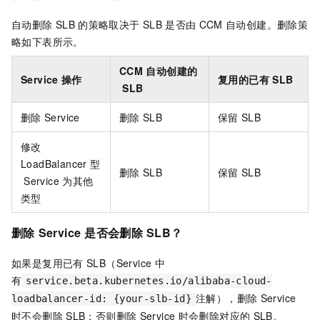
自动删除
SLB
的策略取决于
SLB
是否由
CCM
自动创建。删除策
略如下表所示。
CCM
自动创建的
Service
操作
复用的已有
SLB
SLB
删除
Service
删除
SLB
保留
SLB
修改
LoadBalancer
型
删除
SLB
保留
SLB
Service
为其他
类型
删除
Service
是否会删除
SLB？
如果是复用已有
SLB（Service
中
有
service.beta.kubernetes.io/alibaba-cloud-
注解），删除
Service
loadbalancer-id: {your-slb-id}
时不会删除
SLB；否则删除
Service
时会删除对应的
SLB。