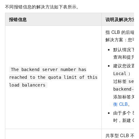
不同报错信息的解决方法如下表所示。
报错信息
说明及解决方法
指
CLB
的后端
解决方案：您可
默认情况下
查询和提升
建议您设置
The backend server number has
），
Local
reached to the quota limit of this
过标签
serv
load balancers
backend-l
添加标签关
衡
CLB
。
由于多个
Se
时，新建
C
共享型
CLB
不