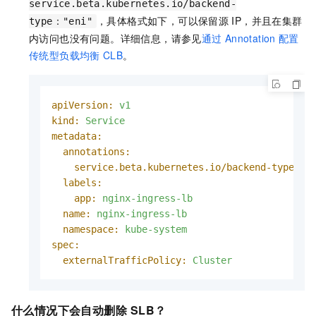
service.beta.kubernetes.io/backend-
，具体格式如下，可以保留源
IP，并且在集群
type："eni"
内访问也没有问题。详细信息，请参见
通过
Annotation
配置
传统型负载均衡
CLB
。
apiVersion:
v1
kind:
Service
metadata:
annotations:
service.beta.kubernetes.io/backend-type:
e
labels:
app:
nginx-ingress-lb
name:
nginx-ingress-lb
namespace:
kube-system
spec:
externalTrafficPolicy:
Cluster
什么情况下会自动删除
SLB？