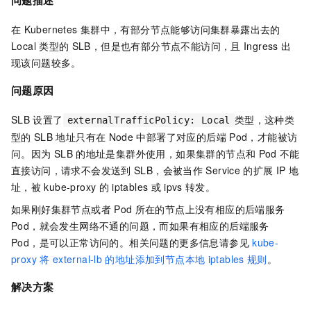
问题描述
在
Kubernetes
集群中，有部分节点能够访问集群暴露出去的
Local
类型的
SLB，但是也有部分节点不能访问，且
Ingress
出
现该问题较多。
问题原因
SLB
设置了
类型，这种类
externalTrafficPolicy: Local
型的
SLB
地址只有在
Node
中部署了对应的后端
Pod，才能被访
问。因为
SLB
的地址是集群外使用，如果集群的节点和
Pod
不能
直接访问，请求不会发送到
SLB，会被当作
Service
的扩展
IP
地
址，被
kube-proxy
的
iptables
或
ipvs
转发。
如果刚好集群节点或者
Pod
所在的节点上没有相应的后端服务
Pod，就会发生网络不通的问题，而如果有相应的后端服务
Pod，是可以正常访问的。相关问题的更多信息请参见
kube-
proxy
将
external-lb
的地址添加到节点本地
iptables
规则
。
解决方案