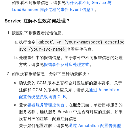
如果看不到报错信息，请参见
为什么看不到
Service
与
LoadBalancer
同步过程的事件
Event
信息？
。
Service
注解不生效如何处理？
按照以下步骤查看报错信息。
执行命令
kubectl -n {your-namespace} describe
查看事件信息。
svc {your-svc-name}
处理事件中的报错信息。关于事件中不同报错信息的处理
方式，请参见
报错事件及对应处理方式
。
如果没有报错信息，分以下三种场景解决：
确认您的
CCM
版本是否符合对应注解的版本要求。关于
注解和
CCM
的版本对应关系，请参见
通过
Annotation
配置传统型负载均衡
CLB
。
登录
容器服务管理控制台
，在
服务
页面，单击目标服务的
服务名称，确认服务
Service
中是否有对应的注解。如果
没有对应的注解，配置注解信息。
关于如何配置注解，请参见
通过
Annotation
配置传统型