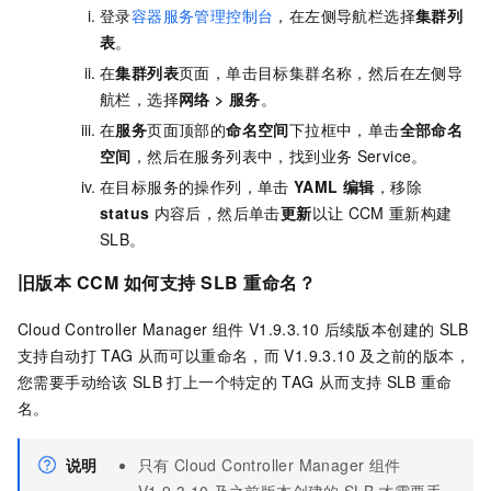
登录
容器服务管理控制台
，在左侧导航栏选择
集群列
表
。
在
集群列表
页面，单击目标集群名称，然后在左侧导
航栏，选择
网络
>
服务
。
在
服务
页面顶部的
命名空间
下拉框中，单击
全部命名
空间
，然后在服务列表中，找到业务
Service。
在目标服务的操作列，单击
YAML 编辑
，移除
status
内容后，然后单击
更新
以让
CCM
重新构建
SLB。
旧版本
CCM
如何支持
SLB
重命名？
Cloud Controller Manager
组件
V1.9.3.10
后续版本创建的
SLB
支持自动打
TAG
从而可以重命名，而
V1.9.3.10
及之前的版本，
您需要手动给该
SLB
打上一个特定的
TAG
从而支持
SLB
重命
名。
说明
只有
Cloud Controller Manager
组件