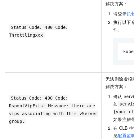
解决方案：
请登录
负载
执行以下命
Status Code: 400 Code:
件。
Throttlingxxx
kubect
无法删除虚拟服
解决方案：
确认
Service
Status Code: 400 Code:
如
service
RspoolVipExist Message: there are
{your-clb
vips associating with this vServer
如果注解带
group.
在
CLB
控制
见
配置监听