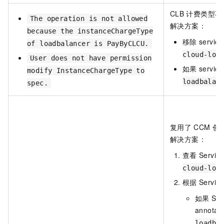
CLB
计费类型不
The operation is not allowed
解决方案：
because the instanceChargeType
移除
service
of loadbalancer is PayByCLCU.
cloud-loa
User does not have permission
如果
service
modify InstanceChargeType to
loadbalan
spec.
复用了
CCM
创
解决方案：
查看
Servic
cloud-loa
根据
Service
如果
Ser
annotati
loadba