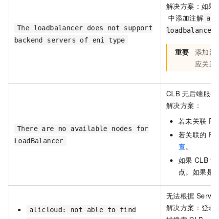
解决方案：如果
中添加注解
ann
The loadbalancer does not support
loadbalancer
backend servers of eni type
重要
添加注
应关系
CLB
无后端服务
解决方案：
若未关联
P
There are no available nodes for
若关联的
Po
LoadBalancer
查
。
如果
CLB
无
点。如果是
无法根据
Servic
解决方案：登录
alicloud: not able to find