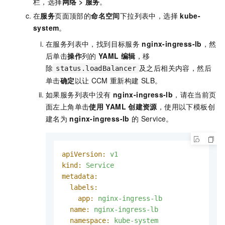
栏，选择
网络
>
服务
。
在
服务
页面顶部的
命名空间
下拉列表中，选择
kube-
system
。
在服务列表中，找到目标服务
nginx-ingress-lb
，然
后单击
操作
列的
YAML 编辑
，移
除
及之后相关内容，然后
status.loadBalancer
单击
确定
以让
CCM
重新构建
SLB。
如果服务列表中没有
nginx-ingress-lb
，请在当前页
面左上角单击
使用
YAML
创建资源
，使用以下模板创
建名为
nginx-ingress-lb
的
Service。
apiVersion:
v1
kind:
Service
metadata:
labels:
app:
nginx-ingress-lb
name:
nginx-ingress-lb
namespace:
kube-system