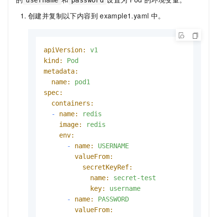
创建并复制以下内容到
example1.yaml
中。
apiVersion:
v1
kind:
Pod
metadata:
name:
pod1
spec:
containers:
-
name:
redis
image:
redis
env:
-
name:
USERNAME
valueFrom:
secretKeyRef:
name:
secret-test
key:
username
-
name:
PASSWORD
valueFrom: