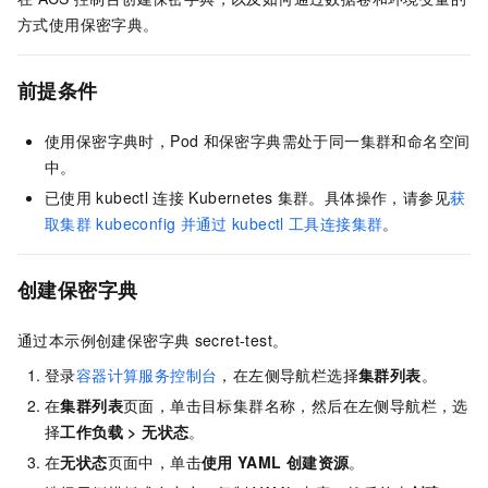
方式使用保密字典。
前提条件
使用保密字典时，Pod
和保密字典需处于同一集群和命名空间
中。
已使用
kubectl
连接
Kubernetes
集群。具体操作，请参见
获
取集群
kubeconfig
并通过
kubectl
工具连接集群
。
创建保密字典
通过本示例创建保密字典
secret-test。
登录
容器计算服务控制台
，在左侧导航栏选择
集群列表
。
在
集群列表
页面，单击目标集群名称，然后在左侧导航栏，选
择
工作负载
>
无状态
。
在
无状态
页面中，单击
使用
YAML
创建资源
。