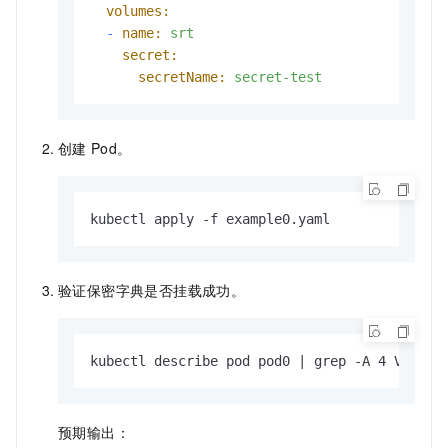
volumes:
-
name:
srt
secret:
secretName:
secret-test
创建
Pod。
kubectl apply -f example0.yaml
验证保密字典是否挂载成功。
kubectl describe pod pod0 | grep -A 4 Volume
预期输出：