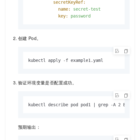
secretKeyRef:
name:
secret-test
key:
password
创建
Pod。
kubectl apply -f example1.yaml
验证环境变量是否配置成功。
kubectl describe pod pod1 | grep -A 2 Enviro
预期输出：