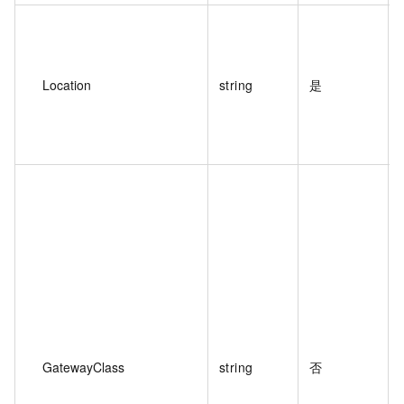
Location
string
是
GatewayClass
string
否