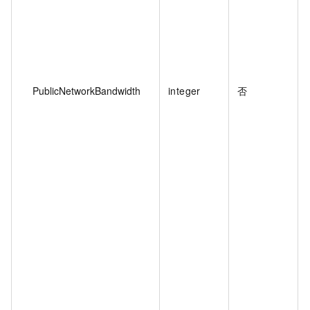
PublicNetworkBandwidth
integer
否