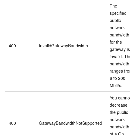
The
specified
public
network
bandwidth
for the
400
InvalidGatewayBandwidth
gateway is
invalid. The
bandwidth
ranges from
6 to 200
Mbit/s.
You cannot
decrease
the public
network
400
GatewayBandwidthNotSupported
bandwidth
of a On