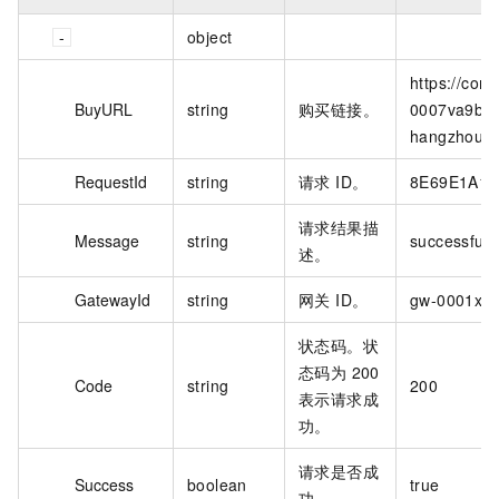
object
https://co
BuyURL
string
购买链接。
0007va9bnid
hangzhou#/
RequestId
string
请求 ID。
8E69E1A1-
请求结果描
Message
string
successful
述。
GatewayId
string
网关 ID。
gw-0001xv7
状态码。状
态码为 200
Code
string
200
表示请求成
功。
请求是否成
Success
boolean
true
功。