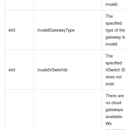
invalid.
The
specified
400
InvalidGatewayType
type of the
gateway is
invalid.
The
specified
400
InvalidVSwitchId
VSwitch ID
does not
exist.
There are
no cloud
gateways
available.
We