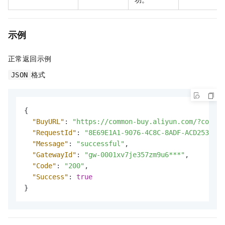
示例
正常返回示例
格式
JSON
{
"BuyURL"
:
"https://common-buy.aliyun.com/?commod
"RequestId"
:
"8E69E1A1-9076-4C8C-8ADF-ACD253886E
"Message"
:
"successful"
,
"GatewayId"
:
"gw-0001xv7je357zm9u6***"
,
"Code"
:
"200"
,
"Success"
:
true
}