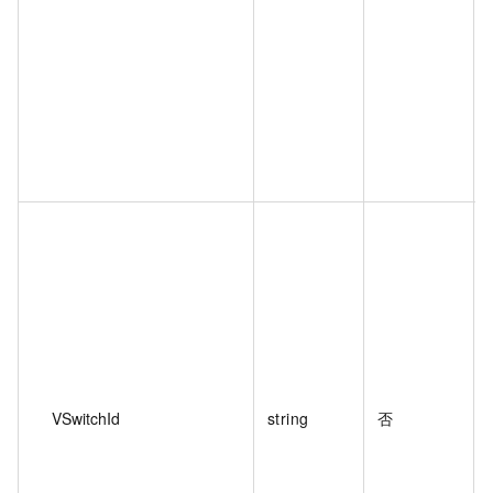
VSwitchId
string
否