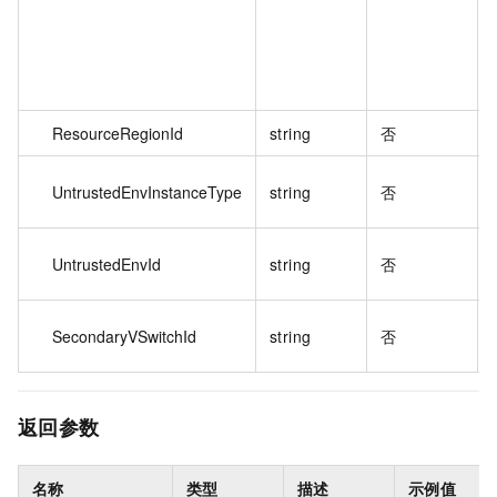
ResourceRegionId
string
否
UntrustedEnvInstanceType
string
否
UntrustedEnvId
string
否
SecondaryVSwitchId
string
否
返回参数
名称
类型
描述
示例值