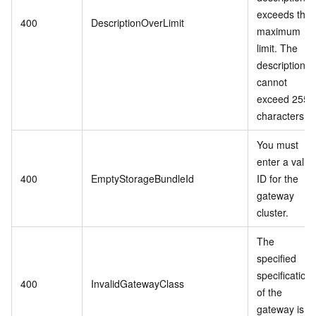
exceeds the
400
DescriptionOverLimit
maximum
limit. The
description
cannot
exceed 255
characters.
You must
enter a valid
400
EmptyStorageBundleId
ID for the
gateway
cluster.
The
specified
specification
400
InvalidGatewayClass
of the
gateway is