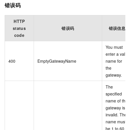
错误码
HTTP
status
错误码
错误信息
code
You must
enter a valid
400
EmptyGatewayName
name for
the
gateway.
The
specified
name of the
gateway is
invalid. The
name must
be 1 to 60