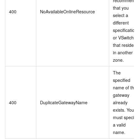
recommend
that you
400
NoAvailableOnlineResource
select a
different
specification
or VSwitch
that resides
in another
zone.
The
specified
name of the
gateway
400
DuplicateGatewayName
already
exists. You
must specify
a valid
name.