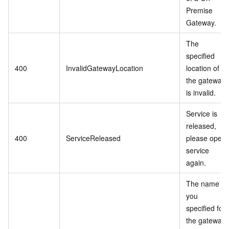
Premise
Gateway.
The
specified
400
InvalidGatewayLocation
location of
the gateway
is invalid.
Service is
released,
400
ServiceReleased
please open
service
again.
The name
you
specified for
the gateway