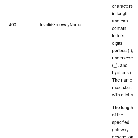
characters
in length
and can
400
InvalidGatewayName
contain
letters,
digits,
periods (.),
underscores
(_), and
hyphens (-).
The name
must start
with a letter.
The length
of the
specified
gateway
description