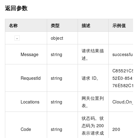
返回参数
名称
类型
描述
示例值
object
请求结果描
Message
string
successful
述。
C85521C5-
RequestId
string
请求 ID。
52E0-8541-
76E582C1D
网关位置列
Locations
string
Cloud,On_P
表。
状态码。状
态码为 200
Code
string
200
表示请求成