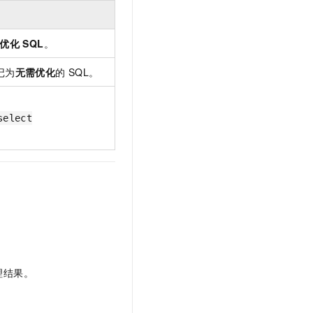
优化
SQL
。
记为
无需优化
的
SQL。
select
理结果。