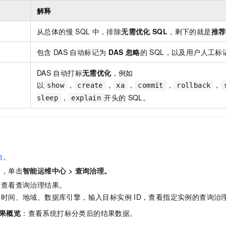
解释
从总体的慢
SQL
中，排除
无需优化
SQL
，剩下的就是
推荐
包含
DAS
自动标记为
DAS
忽略
的
SQL，以及用户人工标
DAS
自动打标
无需优化
，例如
以
，
，
，
，
，
show
create
xa
commit
rollback
，
开头的
SQL。
sleep
explain
台
。
中，单击
智能运维中心
>
查询治理
。
，查看查询治理结果。
置时间、地域、数据库引擎，输入目标实例
ID，查看指定实例的查询治
果概览
：查看系统打标分类后的结果数据。