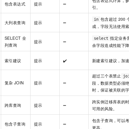
包含表达式计算，
包含表达式
提示
➖
引。
包含超过
200
in
大列表查询
提示
➖
成，字段无法使用
SELECT
全
指定业务
select
提示
➖
列查询
余字段造成性能下
索引建议
提示
✔️
新建索引建议，加
超过三个表禁止
jo
复杂
JOIN
提示
➖
段，数据类型必须
时，保证被关联的
跨实例迁移库表的
跨库查询
提示
➖
可用的风险。
包含子查询，可以
包含子查询
提示
➖
更高。