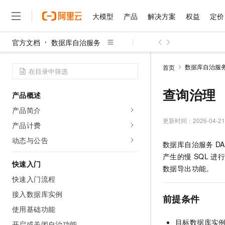
大模型
产品
解决方案
权益
定价
官方文档
数据库自治服务
大模型
产品
解决方案
权益
定价
云市场
伙伴
服务
了解阿里云
精选产品
精选解决方案
普惠上云
产品定价
精选商城
成为销售伙伴
售前咨询
为什么选择阿里云
千问AI平台
数据库自治服
首页
了解云产品的定价详情
大模型服务平台百炼
千问办公，解锁你的工作
普惠上云 官方力荐
分销伙伴
在线服务
网站建设
什么是云计算
大
大模型服务与应用平台
企业级Agent产品，直接
云服务器38元/年起，超
查询治理
产品概述
咨询伙伴
多端小程序
技术领先
云上成本管理
售后服务
千问大模型
Agency Agents：拥
官方推荐返现计划
大模型
产品简介
大模型
精选产品
精选解决方案
Salesforce 国际版订阅
稳定可靠
管理和优化成本
多元化、高性能、安全可靠
推荐新用户得奖励，单订单
更新时间：
2026-04-21
销售伙伴合作计划
产品计费
自助服务
友盟天域
安全合规
人工智能与机器学习
AI
文本生成
无影云电脑
HappyHorse 打造一
云工开物
动态与公告
数据库自治服务
D
无影生态合作计划
在线服务
观测云
分析师报告
随时随地安全接入的云上超
高校专属算力普惠，学生认
计算
互联网应用开发
Qwen3.8-Max
产生的慢
SQL
进行
HOT
Salesforce On Alibaba C
工单服务
快速入门
智能体时代全能旗舰模型
Tuya 物联网平台阿里云
研究报告与白皮书
数据导出功能。
云解析DNS
快速拥有专属 OpenClaw
Consulting Partner 合
大数据
容器
快速入门流程
免费试用
短信专区
蓝凌 OA
Qwen3.7-Plus
AI 大模型销售与服务生
接入数据库实例
现代化应用
存储
天池大赛
前提条件
能看、能想、能动手的多模
云原生大数据计算服务 Max
解决方案免费试用 新老
电子合同
使用基础功能
面向分析的企业级SaaS模
最高领取价值200元试用
安全
网络与CDN
AI 算法大赛
Qwen3-VL-Plus
目标数据库实
畅捷通
开启或关闭自治功能