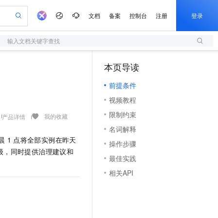
文档
备案
控制台
注册
登录
输入文档关键字查找
验
作计划
器
AI 活动
专业服务
服务伙伴合作计划
开发者社区
加入我们
服务平台百炼
阿里云 OPC 创新助力计划
本页导读
（1）
一站式生成采购清单，支持单品或批量购买
S
io：打造专属 AI 语音助手
S产品伙伴计划（繁花）
峰会
造的大模型服务与应用开发平台
轻量应用服务器
一句话生成原生可编辑精美 PPT 文稿
AI 生产力先锋
Al MaaS 服务伙伴赋能合作
域名
博文
Careers
至高可申请百万元
前提条件
性可伸缩的云计算服务
开启高性价比 AI 编程新体验
Qwen-Audio-3.0-Realtime 端到端实时语音角色扮演
输入一句话想法, 轻松生成专业的 PPT
先锋实践拓展 AI 生产力的边界
快速构建应用程序和网站，即刻迈出上云第一步
Token 补贴，五大权
计划
海大会
伙伴信用分合作计划
商标
问答
社会招聘
视频教程
益加速 OPC 成功
S
eek-V4-Pro
数字证书管理服务（原SSL证书）
一键部署幻兽帕鲁游戏服务器
飞天发布时刻
HOT
划
备案
电子书
校园招聘
限制约束
pSeek-V4-Pro
视频创作，一键激活电商全链路生产力
全托管，含MySQL、PostgreSQL、SQL Server、MariaDB多引擎
实现全站HTTPS，呈现可信的WEB访问
一键购买专属联机服务器，轻松开启游戏
所见，即是所愿
我的收藏
产品详情
更多支持
划
公司注册
镜像站
名词解释
视频生成
语音识别与合成
专属 QwenPaw
短信服务
漫剧工坊：一站式动画创作平台
AI 实训营
HOT
凌晨
1
点将全部实例在昨天
合作伙伴培训与认证
操作步骤
划
上云迁移
的智能体编程平台
站生成，高效打造优质广告素材
从聊天伙伴进化为能主动干活的本地数字员工
快速生产连贯的高质量长漫剧
从基础到进阶，Agent 创客手把手教你
国内短信简单易用，安全可靠，秒级触达，全球覆盖200+国家和地区。
e-1.1-T2V
Qwen3-TTS-Flash
级，同时提供治理建议和
lScope
我要反馈
查询合作伙伴
最佳实践
畅细腻的高质量视频
离线语音合成大模型，多语言方言自适应，低延迟高稳定
n Alibaba Cloud ISV 合作
代维服务
olarDB
建企业门户网站
大数据开发治理平台 DataWorks
10 分钟搭建微信、支付宝小程序
相关API
创新加速
ope
登录合作伙伴管理后台
我要建议
站，无忧落地极速上线
以可视化方式快速构建移动和 PC 门户网站
100%兼容MySQL、PostgreSQL，兼容Oracle，支持集中和分布式
高效部署网站，快速应用到小程序
Data Agent 驱动的一站式 Data+AI 开发治理平台
e-1.1-I2V
Cosyvoice-V3-Flash
安全
畅自然，细节丰富
高表现力语音合成大模型，语音克隆听感自然
我要投诉
上云场景组合购
伴
边界网络安全防护产品
漫剧创作，剧本、分镜、视频高效生成
覆盖90%+业务场景，专享组合折扣价
2V
VPN
Fun-ASR