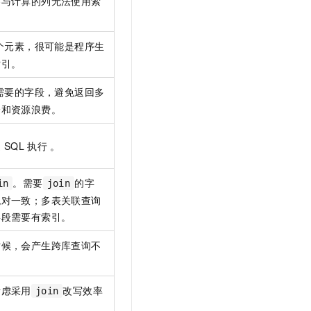
参与计算的列无法使用索
个元素，很可能是程序生
索引。
需要的字段，避免返回多
降和资源浪费。
速
SQL
执行 。
。需要
的字
in
join
绝对一致；多表关联查询
字段需要有索引。
时候，会产生跨库查询不
考虑采用
改写效率
join