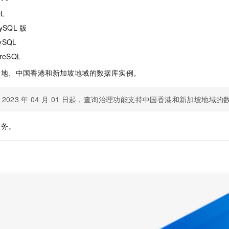
服务生态伙伴
视觉 Coding、空间感知、多模态思考等全面升级
1M上下文，专为长程任务能力而生
云工开物
企业应用
Night Plan 支持 Qwen 3.8-Max
AI 办公
NEW
QL
Red Hat
30+ 款产品免费体验
夜间 5 折，Qwen/Meoo/TokenPlan 客户专享
AI智能应用
科研合作
MySQL
版
ERP
堂（旗舰版）
SUSE
智能客服
ySQL
AI 应用构建
大模型原生
CRM
2个月
自动承接线索
greSQL
建站小程序
Qoder
大模型服务平台百炼-应用模版
OA 办公系统
HOT
NEW
内地、中国香港和新加坡地域的数据库实例。
面向真实软件
个人版上线、团队版降价；千问3.8-Max首发发尝鲜
丰富多元化的应用模版和解决方案
力提升
财税管理
模板建站
万有无界
大模型服务平台百炼-智能体
2023
年
04
月
01
日起，查询治理功能支持中国香港和新加坡地域的
400电话
定制建站
的模型效果
灵活可视化地构建企业级 Agent
方案
广告营销
模板小程序
服务。
秒悟
人工智能平台 PAI
定制小程序
云端极速 AI 
新一代 AI 视频生成模型，深度适配广告营销等场景
AI Native 的算法工程平台，一站式完成建模、训练、推理服务部署
APP 开发
建站系统
AI 应用
10分钟微调：让0.6B模型媲美235B模型
多模态数据信
依托云原生高可用架构,实现Dify私有化部署
用1%尺寸在特定领域达到大模型90%以上效果