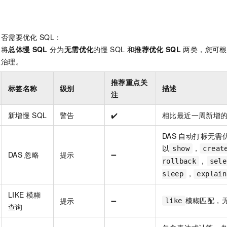
是否需要优化
SQL：
是将
总体慢
SQL
分为
无需优化
的慢
SQL
和
推荐优化
SQL
两类，您可根
级治理。
推荐重点关
标签名称
级别
描述
注
新增慢
SQL
警告
✔️
相比最近一周新增
DAS
自动打标无需
以
，
show
creat
DAS
忽略
提示
➖
，
rollback
sele
，
sleep
explain
LIKE
模糊
模糊匹配，
提示
➖
like
查询