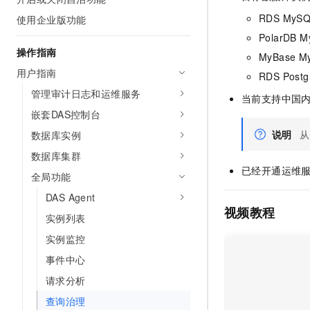
AI 产品 免费试用
网络
安全
云开发大赛
RDS MyS
使用企业版功能
Tableau 订阅
1亿+ 大模型 tokens 和 
PolarDB 
可观测
入门学习赛
中间件
AI空中课堂在线直播课
操作指南
140+云产品 免费试用
MyBase M
大模型服务
上云与迁云
产品新客免费试用，最长1
数据库
用户指南
RDS Post
生态解决方案
千问AI平台-Token Plan
管理审计日志和运维服务
企业出海
大模型ACA认证体验
当前支持中国
大数据计算
助力企业全员 AI 认知与能
嵌套DAS控制台
行业生态解决方案
政企业务
媒体服务
千问AI平台-模型体验
说明
从
数据库实例
开发者生态解决方案
在线体验全尺寸、多种模态
数据库集群
企业服务与云通信
AI 开发和 AI 应用解决
已经开通运维
Happy 系列大模型
全局功能
域名与网站
DAS Agent
视频教程
终端用户计算
实例列表
实例监控
Serverless
大模型解决方案
事件中心
开发工具
快速部署 Dify，高效搭建 
请求分析
迁移与运维管理
查询治理