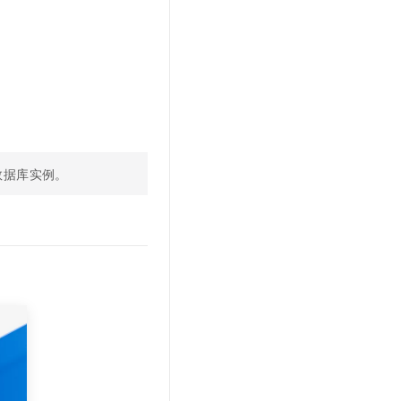
文戏情感细腻自然，动作戏激烈拳拳到肉，实现更强表演能力
支持中英文自由切换，具备更强的噪声鲁棒性
云聚AI 严选权益
SSL 证书
，一键激活高效办公新体验
精选AI产品，从模型到应用全链提效
堡垒机
AI 用量加速计划
应用
防火墙
、识别商机，让客服更高效、服务更出色。
新老同享，达量后返
千问办公
主机安全
NEW
的智能体编程平台
一站式AI生产力平台
AI 应用及服务市场
伶鹊
数据库实例。
企业级人与Agent协作平台，接入和调度多个数字员工
智能客服平台，对话机器人、对话分析、智能外呼
AI 应用
大模型服务平台百炼 - 全妙
大模型
应用创作平台
多模态内容创作工具，已接入 DeepSeek
自然语言处理
数据标注
机器学习
息提取
与 AI 智能体进行实时音视频通话
从文本、图片、视频中提取结构化的属性信息
构建支持视频理解的 AI 音视频实时通话应用