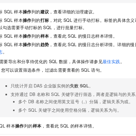
标
SQL
样本
操作
列的
建议
，查看详细的治理建议。
标
SQL
样本
操作
列的
打标
，对此
SQL
进行手动打标。标签的具体含义
以勾选需要手动打标的
SQL，进行批量打标。
标
SQL
样本
操作
列的
样本
，查看此
SQL
的慢日志样本详情。
标
SQL
样本
操作
列的
趋势
，查看此
SQL
的慢日志分析详情。详细的慢
志
。
需要导出和分享待优化的
SQL
数据，具体操作请参见
最佳实践
。
：您可以设置筛选条件，过滤出需要查看的
SQL
语句。
只统计开启
DAS
企业版
实例的
失败
SQL
。
支持通过
DB
名称和
SQL
关键字进行筛选，两者是逻辑与的关系
多个
DB
名称之间使用英文逗号（,）分隔，逻辑关系为或。
多个
SQL
关键字之间使用空格分隔，逻辑关系为与。
QL
样本
操作
列的
样本
，查看此
SQL
的样本详情。