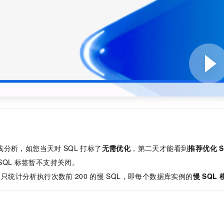
一个 AI 助手
即刻拥有 DeepSeek-R1 满血版
超强辅助，Bol
在企业官网、通讯软件中为客户提供 AI 客服
多种方案随心选，轻松解锁专属 DeepSeek
线分析，如您当天对
SQL
打标了
无需优化
，第二天才能看到
推荐优化
SQL
标签暂不支持关闭。
例只统计分析执行次数前
200
的慢
SQL，即每个数据库实例的
慢
SQL