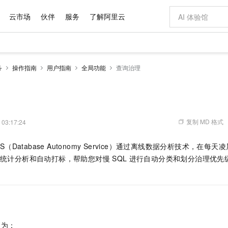
云市场
伙伴
服务
了解阿里云
AI 特惠
数据与 API
成为产品伙伴
企业增值服务
最佳实践
价格计算器
AI 场景体
基础软件
产品伙伴合
阿里云认证
市场活动
配置报价
大模型
务
操作指南
用户指南
全局功能
查询治理
自助选配和估算价格
新方式
域名与网站
睿译宝，AI翻译排版一步到位
智启 AI 普惠权益
产品生态集成认证中心
企业支持计划
云上春晚
千问官方 MaaS 平台，为开发者和 Agent 而生，新用户赠送 1 亿 + tokens 额度
云服务器 EC
Qwen Aud
AI Coding
阿里云Maa
2026 阿里云
为企业打
数据集
Windows
大模型认证
模型
NEW
NEW
交付可用成果
值低价云产品抢先购
提供智能易用的域名与建站服务
上传文档即自动完成翻译和格式还原
至高享 1亿+免费 tokens，加速 Al 应用落地
安全可靠、弹
智能编程，一键
产品生态伙伴
专家技术服务
云上奥运之旅
弹性计算合作
阿里云中企出
手机三要素
宝塔 Linux
全部认证
价格优势
有专属领域专家
对象存储 OSS
GLM-5.2：长任务时代开源旗舰模型
阿里云 OPC 创新助力计划
云数据库 RD
即刻拥有 DeepS
AI 电商营销
产品生态伙伴工作台
企业增值服务台
云栖战略参考
云存储合作计
云栖大会
身份实名认证
CentOS
训练营
推动算力普惠，释放技术红利
的大模型服务
最高返9万
多领域专家智能体,一键组建 AI 虚拟交付团队
至高百万元 Token 补贴，加速一人公司成长
稳定、安全、高性价比、高性能的云存储服务
真正可用的 1M 上下文,一次完成代码全链路开发
轻松解锁专属 Dee
从图文生成到
复制 MD 格式
 03:17:24
云上的中国
数据库合作计
活动全景
短信
Docker
图片和
站式影视创作平台
人工智能平台 PAI
Hermes Agent，打造自进化智能体
Token Plan 模型订阅计划
Qoder
5 分钟轻松部署
AI 广告创作
企业成长
大模型
NEW
信息公告
AS（Database Autonomy Service）通过离线数据分析技术，在每天
看见新力量
云网络合作计
OCR 文字识别
JAVA
级电脑
证享300元代金券
可视化编排打通从文字构思到成片全链路闭环
一站式AI开发、训练和推理服务
自主进化，持久记忆，越用越聪明
Qwen3.8-Max 首发尝鲜，限时加量 10 倍，夜间低至2折
面向真实软件
图文、视频一
Kimi-K3
HappyHors
统计分析和自动打标，帮助您对慢
SQL
进行自动分类和划分治理优先
NEW
魔搭 Mode
loud
服务实践
官网公告
Kimi 最新旗舰模型，长程编程与推理利器
让文字生成流
金融模力时刻
Salesforce O
版
发票查验
全能环境
Qoder CN
Claude Code + GStack 打造工程团队
千问办公，限时限量积分加倍
云原生数据库 P
低代码高效构
AI 建站
NEW
作计划
计划
创新中心
魔搭 ModelSc
健康状态
让AI从“聊天伙伴”进化为能干活的“数字员工”
覆盖公网/内网、递归/权威、移动APP等全场景解析服务
安装技能 GStack，拥有专属 AI 工程团队
你的AI工作搭子，覆盖日常办公高频场景
基于千问大模型等，支持代码智能生成、研发智能问答
0 代码专业建
客户案例
天气预报查询
操作系统
Deepseek-v4-pro
HappyHors
态合作计划
态智能体模型
旗舰 MoE 大模型，百万上下文与顶尖推理能力
图生视频，流
Compute
同享
容器服务 Kubernetes 版 ACK
万小智 AI 建站低至 15元/月
云防火墙
AI 短剧/漫剧
快递物流查询
WordPress
成为服务伙
高校合作
式云数据仓库
点，立即开启云上创新
提供一站式管理容器应用的 K8s 服务
送.CN域名，送备案服务码
云原生的云上
AI助力短剧
GLM-5.2
Wan2.7-T
例为：
Ubuntu