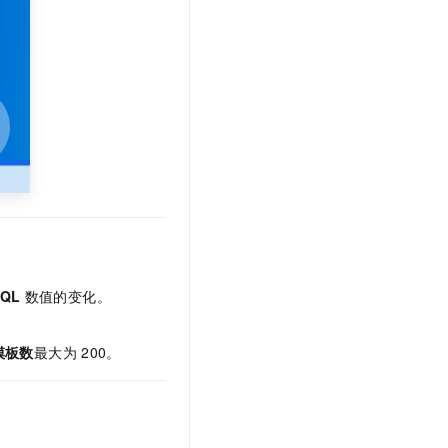
t.diy 一步搞定创意建站
构建大模型应用的安全防护体系
通过自然语言交互简化开发流程,全栈开发支持
通过阿里云安全产品对 AI 应用进行安全防护
SQL
数值的变化。
模板数
最大为
200。