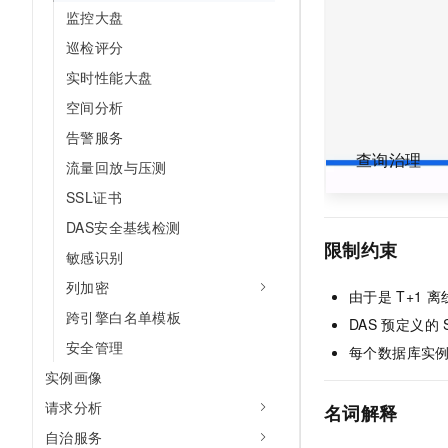
10 分钟在聊天系统中增加
监控大盘
专有云
巡检评分
实时性能大盘
空间分析
告警服务
查询治理
流量回放与压测
SSL证书
DAS安全基线检测
限制约束
敏感识别
列加密
由于是
T+1
离
跨引擎白名单模板
DAS
预定义的
安全管理
每个数据库实
实例画像
请求分析
名词解释
自治服务