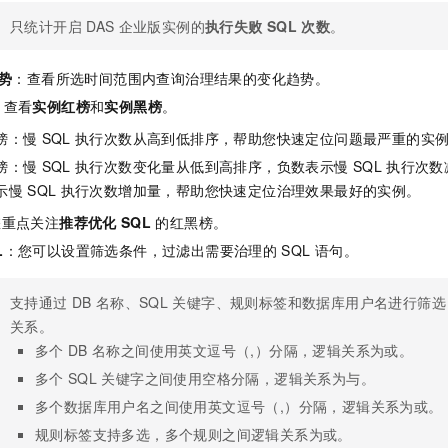
只统计开启
DAS
企业版
实例的
执行失败
SQL
次数
。
势
：查看所选时间范围内查询治理结果的变化趋势。
：查看
实例红榜
和
实例黑榜
。
榜：慢
SQL
执行次数从高到低排序，帮助您快速定位问题最严重的实
榜：慢
SQL
执行次数变化量从低到高排序，负数表示慢
SQL
执行次数
示慢
SQL
执行次数增加量，帮助您快速定位治理效果最好的实例。
您重点关注
推荐优化
SQL
的红黑榜。
L
：您可以设置筛选条件，过滤出需要治理的
SQL
语句。
支持通过
DB
名称、SQL
关键字、规则标签和数据库用户名进行筛选
关系。
多个
DB
名称之间使用英文逗号（,）分隔，逻辑关系为或。
多个
SQL
关键字之间使用空格分隔，逻辑关系为与。
多个数据库用户名之间使用英文逗号（,）分隔，逻辑关系为或。
规则标签支持多选，多个规则之间逻辑关系为或。