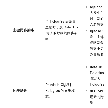
replace
：
入发生主键
时，新的数
当
Hologres
表设置
盖老数据。
主键时，从
DataHub
主键同步策略
ignore
：
写入的数据的同步策
发生主键冲
略。
忽略新数据
数据不更新
然使用老数
default
：
DataHub
条写入
Hologres。
DataHub
同步到
同步场景
Hologres
的同步模
dts_old
：
式。
用新的附加
则。