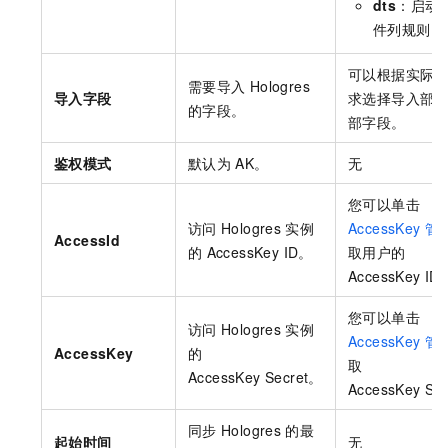
dts
：启动
件列规则。
可以根据实际
需要导入
Hologres
导入字段
求选择导入部
的字段。
部字段。
鉴权模式
默认为
AK。
无
您可以单击
访问
Hologres
实例
AccessKey 管
AccessId
的
AccessKey ID。
取用户的
AccessKey ID
您可以单击
访问
Hologres
实例
AccessKey 管
AccessKey
的
取
AccessKey Secret。
AccessKey Se
同步
Hologres
的最
起始时间
无