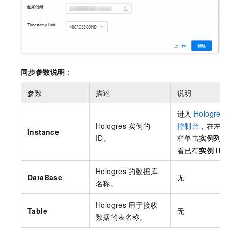
同步参数说明
：
参数
描述
说明
进入
Hologres
Hologres
实例的
控制台
，在左
Instance
ID。
栏单击
实例列
看已有
实例
ID
Hologres
的数据库
DataBase
无
名称。
Hologres
用于接收
Table
无
数据的表名称。