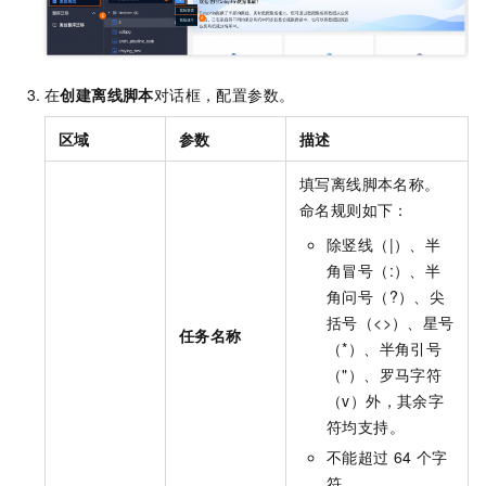
在
创建离线脚本
对话框，配置参数。
区域
参数
描述
填写离线脚本名称。
命名规则如下：
除竖线（|）、半
角冒号（:）、半
角问号（?）、尖
括号（<>）、星号
任务名称
（*）、半角引号
（"）、罗马字符
（v）外，其余字
符均支持。
不能超过
64
个字
符。